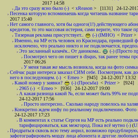
2017 14:58
Да это сразу ясно было (-)
<
xReason
> [1131] 24-12-2017
Песенка которую вспоминаешь когда читаешь название тар
2017 15:40
Нет самого главного, хотя бы одного(1!) действующего абон
кредитов, то это массовая истерия, сами верите, что такое п
Тизерная реклама присутствует..
(-) (IMHO)
<
Prizer
>
Именно, на МР есть человек из Краснодара, приведший ф
исключено, что реально никто и не подключается, предпол
Это засланный казачёк.. От даникома..
(-) (Просто 
Посмотрел чего он пишет в disqus, так ранее темы пр
2017 06:26
У меня такая же мысль возникла, когда на фото симкар
Сейчас ради интереса заказал СИМ себе. Посмотрим, как д
него в последующем. (-)
<
Erneo
> [945] 24-12-2017 13:32
Какой номер у заявки?
(-) (Просьба)
<
Prizer
> [924] 2
2965 (-)
<
Erneo
> [936] 24-12-2017 19:00
А какая разница какой №, если может быть 99% не подп
24-12-2017 17:56
Просто интересно.. Сколько народу повелось на халяв
Конкретно ждем инфу по реальному подключению. Фото симо
24-12-2017 17:23
В комментах к статье Сергея на МР есть реально подкл
тарифицироваться, как межгород. Пока всё мутно (-)
(
U
Продраться сквозь всю тему анрил, возможно продублирую,
зафотографировать морду лица абонента и другие любопытн