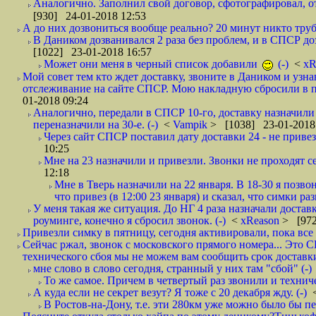
Аналогично. Заполнил свой договор, сфотографировал, 
[930] 24-01-2018 12:53
А до них дозвониться вообще реально? 20 минут никто трубк
В Даником дозванивался 2 раза без проблем, и в СПСР дозв
[1022] 23-01-2018 16:57
Может они меня в черный список добавили
(-)
<
xR
Мой совет тем кто ждет доставку, звоните в Даником и узн
отслеживание на сайте СПСР. Мою накладную сбросили в п
01-2018 09:24
Аналогично, передали в СПСР 10-го, доставку назначили н
переназначили на 30-е. (-)
<
Vampik
> [1038] 23-01-2018
Через сайт СПСР поставил дату доставки 24 - не привезл
10:25
Мне на 23 назначили и привезли. Звонки не проходят 
12:18
Мне в Тверь назначили на 22 января. В 18-30 я позво
что привез (в 12:00 23 января) и сказал, что симки раз
У меня такая же ситуация. До НГ 4 раза назначали доставк
роуминге, конечно я сбросил звонок. (-)
<
xReason
> [972
Привезли симку в пятницу, сегодня активировали, пока все 
Сейчас ржал, звонок с московского прямого номера... Это С
технического сбоя мы не можем вам сообщить срок доставки
мне слово в слово сегодня, странный у них там "сбой" (-)
То же самое. Причем в четвертый раз звонили и техниче
А куда если не секрет везут? Я тоже с 20 декабря жду. (-)
В Ростов-на-Дону, т.е. эти 280км уже можно было бы пеш