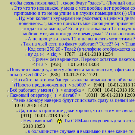
чтобы связь появилась?", скоро будут "здесь".. (Личный опыт
Это что то новенькое, у меня с мтс вообще нет проблем с
припомню и то не на улице а в глухих помещениях (-) (
Ну, мои коллеги курьерами не работают, а целыми днями
новенькое...", можно поискать мое сообщение примерно 
тогда что за выводы? Если у вас локально Т2 получше
мобиле мтс,так последнее время дома Т2 сильно слива
А не проще ли взять Т2 и не выносить мозг этими
Так на чьей сети по факту работает? Теле2? (-)
<
Tha
Код сети 250 20 - Теле2 (в телефоне отображается
ну да (-)
<
zloj
> [787] 11-01-2018 12:54
Причем без вариантов. Перенос остатков пакетов
<
b13
> [958] 11-01-2018 13:03
Получил симкарту, анкету абонента заполнял сам, сфоткали 
опыт)
<
zeb007
> [886] 10-01-2018 17:21
На сайте на втором банере заявлена возможность обмена 
(Просто предположение)
<
zeb007
> [940] 10-01-2018 1
Всё работает у меня (+)
<
antropka
> [1098] 10-01-2018 16:
Лажовый оператор (+)
<
slava87
> [1031] 09-01-2018 12:00
"ведь абоняру наверно будут списывать сразу за целый мес
10-01-2018 14:21
Да, тогда в принципе даже хорошо, что с этим не связал
[911] 10-01-2018 15:23
Неугомонный..
Ты СИМ-ки покупаешь для того ч
2018 18:53
в большинстве случаев я выжимаю из нее какие-то со