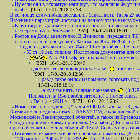
Ну если они в открытую напишут, что звонящие будут поп
mail
> [926] 17-01-2018 03:58
В регионах кому-нибудь доставили? Заказывал в Тверь 27 де
Изменение параметров доставки на данном этапе невозможн
В пятницу из Даником позвонили согласовать доставку н
паспортом. (-)
<
Professor
> [953] 20-01-2018 16:01
Ростов-на-Дону, аналогично. В Даникоме "передано в ТК"
нам на склад не поступало". Заказывал 26го, №2965. (-)
Недавно доставили заказ 394 от 19-го декабря... Т.е. нам
453 от 19 дек. тишина. Подготовка документов для от
А-А-А! Шеф, всё пропало! Гипс снимают, к
> [853] 16-01-2018 23:49
да если честно вообще пох. это вы
писали что
[908] 17-01-2018 12:30
Правда такое было? Напомните, торговать под
17-01-2018 15:10
а ну извините, видимо показалось
(-)
(
UR
Исправил на 19-е(приблизительно)... Номер заказа, 
Del (-)
<
SKH
> [887] 16-01-2018 23:21
Номер заказа в студию... (У меня ~1900) Заказывал 23 дека
Возможно ли подключиться к DANYCOM, сохранив свой номе
Московской и Ленинградской областей, а также из Краснода
Сегодня привезли моему приятелю.. (На работу) Вставил СИ
просто бесплатно. А так, обычный Теле2. Со всеми вытек
Гигабайты на минуты еще не пробовали поменять.. (А та
1500 минут за 200 руб! РулёЗЗ!
(-)
<
Prizer
> [1163] 1