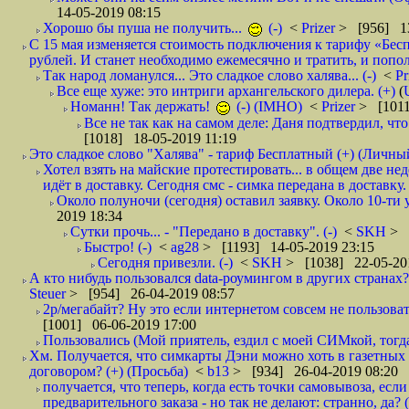
14-05-2019 08:15
Хорошо бы пуша не получить...
(-)
<
Prizer
> [956] 13
С 15 мая изменяется стоимость подключения к тарифу «Бесп
рублей. И станет необходимо ежемесячно и тратить, и попол
Так народ ломанулся... Это сладкое слово халява... (-)
<
Pr
Все еще хуже: это интриги архангельского дилера. (+)
(
Номанн! Так держать!
(-) (IMHO)
<
Prizer
> [1011
Все не так как на самом деле: Даня подтвердил, чт
[1018] 18-05-2019 11:19
Это сладкое слово "Халява" - тариф Бесплатный (+) (Личны
Хотел взять на майские протестировать... в общем две не
идёт в доставку. Сегодня смс - симка передана в доставку.
Около полуночи (сегодня) оставил заявку. Около 10-ти у
2019 18:34
Сутки прочь... - "Передано в доставку". (-)
<
SKH
> 
Быстро! (-)
<
ag28
> [1193] 14-05-2019 23:15
Сегодня привезли. (-)
<
SKH
> [1038] 22-05-20
А кто нибудь пользовался data-роумингом в других странах?
Steuer
> [954] 26-04-2019 08:57
2р/мегабайт? Ну это если интернетом совсем не пользовать
[1001] 06-06-2019 17:00
Пользовались (Мой приятель, ездил с моей СИМкой, тогд
Хм. Получается, что симкарты Дэни можно хоть в газетных к
договором? (+) (Просьба)
<
b13
> [934] 26-04-2019 08:20
получается, что теперь, когда есть точки самовывоза, есл
предварительного заказа - но так не делают: странно, да? (