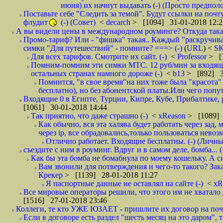
июня) их начнут выдавать (-) (Просто предпол
Поставьте себе "Следить за темой". Будут ссылки на почт
флудит
(-) (Совет)
<
decarch
> [1094] 31-01-2018 12:2
А вы видели цены в международном роуминге? Откуда такая
Промо-тариф? Или - "фишка" такая.. Каждый "раскручивае
симки "Для путешествий" - помните? ===> (-)
(
URL
) <
S
Для всех тарифов. Смотрите их сайт. (-)
<
Professor
> [
Помним-помним эти симки МТС. 12 руб/мин за входящие и
остальных странах намного дороже (-)
<
b13
> [892] 3
Помнится, "в свое время"на них тоже была "красота
бесплатно), но без абонентской платы.Или чего попут
Входящие 0 в Египте, Турции, Кипре, Кубе, Прибалтике, р
[1061] 30-01-2018 14:44
Так приятно, что даже страшно (-)
<
xReason
> [1089] 
Как обычно, вся эта халява будет работать через зад
через ip, все обрадовались,только пользоваться нево
Отлично работает. Входящие бесплатны. (-) (Личн
съездите с ним в роуминг. Вдруг и в самом деле, бомба... (
Как бы эта бомба не бомабнула по моему кошельку. А си
Вам звонили для потверждения и чего-то такого? Зака
Крекер
> [1139] 28-01-2018 11:27
Я паспортные данные не оставлял на сайте (-)
<
xR
Все мировые операторы решили, что этого им не хватало 
[1516] 27-01-2018 23:46
Коллеги, те кто УЖЕ ЮЗАЕТ - пришлите их договор на почту
Если в договоре есть раздел "шесть месяц на это даром", т