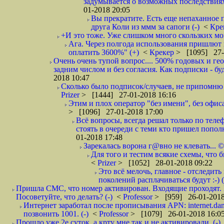
задумывается о возможных последствия
01-2018 20:05
Вы прекратите. Есть еще непаханное 
друга Коли из ммм за сапоги (-)
<
Кре
+И это тоже. Уже слишком много скользких мо
Ага. Через полгода использования пришлют п
оплатить 3600%" (+)
<
Крекер
> [1095] 27-
Очень очень тупой вопрос.... 500% годовых и ге
задним числом и без согласия. Как подписки - бу
2018 10:47
Сколько было подписок/случаев, не припомню 
Prizer
> [1444] 27-01-2018 16:16
Этим и плох оператор "без имени", без офиса
> [1096] 27-01-2018 17:00
Всё вопросы, всегда решал только по телеф
стоять в очереди с теми кто пришел попол
01-2018 17:48
Зарекалась ворона г@вно не клевать... ©
Для того и тестим всякие схемы, что б
<
Prizer
> [1052] 28-01-2018 09:22
Это всё мелочь, главное - отследит
поколений расплачиваться будут :-) (
Пришла СМС, что номер активирован. Входящие проходят. И
Посоветуйте, что делать? (-)
<
Professor
> [959] 26-01-2018
Интернет заработал после прописывания APN: internet.da
позвонить 1001. (-)
<
Professor
> [1079] 26-01-2018 16:0
Прошло уже 2е суток, а крту мне так и не активировали. (-)