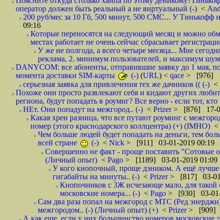
Поясните откуда столько хайпа по этому деникому?Тинькоф
оператор должен быть реальный а не виртуальный (-)
<
And
200 руб/мес за 10 Гб, 500 минут, 500 СМС... У Тинькофф не
09:16
Которые переносятся на следующий месяц и можно обмен
местах работает не очень сейчас сбрасывает регистрацию
У же не полгода, а всего четыре месяца... Мне сегод
реклама, 2. минимум пользователей, и максимум шума.
DANYCOM: все абоненты, отправившие заявку до 1 мая, пол
момента доставки SIM-карты
(-)
(
URL
) <
qace
> [976] 1
серьезная заявка для привлечения тех же дачников (( (-)
<
Похоже они просто развлекают себя и кидают других любител
региона, будут попадать в роумиг? Все верно - если тот, кто вам звони 
НЕт. Они попадут на межгород.. (-)
<
Prizer
> [876] 17-0
Какая хрен разница, что все путают роуминг с межгор
номер (этого краснодарского коллцентра) (+) (IMHO)
Чем больше людей будет попадать на деньги, тем бо
всей стране
(-)
<
Nick
> [911] 03-01-2019 00:19
Совершенно не факт - проще поставить "Сотовые опе
(Личный опыт)
<
Pago
> [1189] 03-01-2019 01:09
У кого кнопочный, проще дэником. А ещё лучше 
гигабайты на минуты.. (-)
<
Prizer
> [817] 03-01
Кнопочников с 3Ж исчезающе мало, для такой 
московские номера... (-)
<
Pago
> [930] 03-01-
Сам два раза попал на межгород с МТС (Ред энерджи) 
межгородом.. (-) (Личный опыт) (+)
<
Prizer
> [909] 
А как еще, если у них большинство номеров московские =