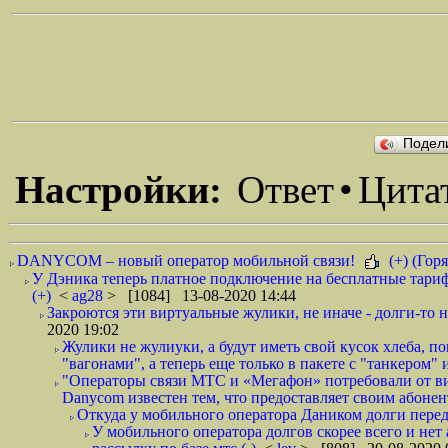
Подел
Настройки:
Ответ
•
Цита
DANYCOM – новый оператор мобильной связи!
(+) (Горя
У Дэника теперь платное подключение на бесплатные тариф
(+)
<
ag28
> [1084] 13-08-2020 14:44
Закроются эти виртуальные жулики, не иначе - долги-то не
2020 19:02
Жулики не жулиуки, а будут иметь свой кусок хлеба, 
"вагонами", а теперь еще только в пакете с "танкером" и
"Операторы связи МТС и «Мегафон» потребовали от вир
Danycom известен тем, что предоставляет своим абонент
Откуда у мобильного оператора Даником долги перед
У мобильного оператора долгов скорее всего и нет