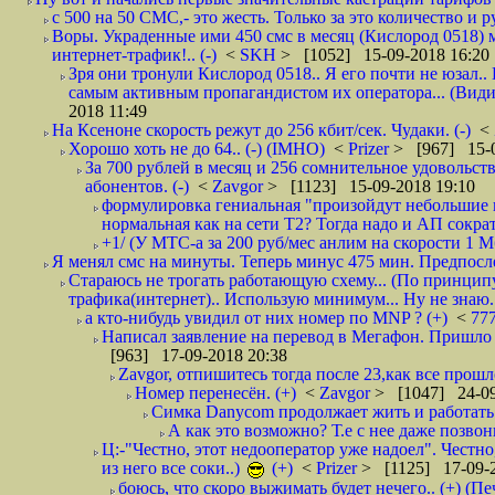
с 500 на 50 СМС,- это жесть. Только за это количество и ру
Воры. Украденные ими 450 смс в месяц (Кислород 0518) 
интернет-трафик!.. (-)
<
SKH
> [1052] 15-09-2018 16:20
Зря они тронули Кислород 0518.. Я его почти не юзал.. 
самым активным пропагандистом их оператора... (Видим
2018 11:49
На Ксеноне скорость режут до 256 кбит/сек. Чудаки. (-)
<
Хорошо хоть не до 64.. (-) (IMHO)
<
Prizer
> [967] 15-0
За 700 рублей в месяц и 256 сомнительное удовольст
абонентов. (-)
<
Zavgor
> [1123] 15-09-2018 19:10
формулировка гениальная "произойдут небольшие из
нормальная как на сети Т2? Тогда надо и АП сократ
+1/ (У МТС-а за 200 руб/мес анлим на скорости 1 Мб
Я менял смс на минуты. Теперь минус 475 мин. Предпослед
Стараюсь не трогать работающую схему... (По принципу
трафика(интернет).. Использую минимум... Ну не знаю..
а кто-нибудь увидил от них номер по MNP ? (+)
<
77
Написал заявление на перевод в Мегафон. Пришло 
[963] 17-09-2018 20:38
Zavgor, отпишитесь тогда после 23,как все прошло
Номер перенесён. (+)
<
Zavgor
> [1047] 24-09
Симка Danycom продолжает жить и работать 
А как это возможно? Т.е с нее даже позвон
Ц:-"Честно, этот недооператор уже надоел". Честно
из него все соки..)
(+)
<
Prizer
> [1125] 17-09-2
боюсь, что скоро выжимать будет нечего.. (+) (Пе