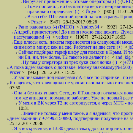
Выручает приложение Сотовые операторы ) (-)
(
URL
Тоже поставил, но бесплатная версия неправильно
правильно определяет. (-)
<
Йцук
> [905] 11-01-2
Взял себе ТП с единой ценой на всю страну.. При
<
Prizer
> [949] 28-12-2017 08:26
Рано радоваться (-) (IMHO)
<
Andrey34
> [992] 27-12-
Андрей, приветствую! До июня нужно еще дожить. Думаю 
наступающим! (-)
<
vedser
> [1007] 27-12-2017 18:03
Ещё плюсы есть, пакеты переносятся на следующий месяц 
снимают в минус как на сдс. Работает на две сети (+)
<
j
Сейчас подбирал тариф шефу для поездки в Крым. И то
ни Би, ни, тем более, Т2 такого не делают (-)
<
and_klg
Ну там у оператора из трех букв своя дочка (-)
<
je77
А пока ждём звонков о доставке. Моему знакомому(№1500) поз
Prizer
> [942] 26-12-2017 15:25
У вас знакомые под номерами? А я все по старинке - по 
Я надеюсь, что халявщики не уронят окончательно интернет 
07:50
Она и без них упадет. Сегодня ЯТранспорт отказался пока
том же аппарате нормально работает. Уже не первый раз т
У меня в ВК через Т2 не авторизуется, а через МТС - 
10:31
Значит не только у меня такое, а я надеялся, что просто
днём звонили с +74992150890, подтвердили получение на зав
25-12-2017 20:36
Я в воскресенье, в 13:30 сделал заказ, до сих пор никто н