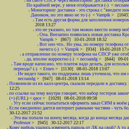
на сайте СПСР через мониторинг доставки отображ
По крайней мере, у меня отображается (-)
<
necoan
Мониторинг доставки - это строка с "введите но
Даником, но это явно не то (-)
<
Vampik
> [1045]
Там есть другая форма для заполнения номером 
2018 13:27
это не указано, но там можно ввести номер моб
Опа. Внезапно появилась новая доставка Кра
Vampik
> [867] 10-01-2018 18:32
Вот оно что.. Но увы, по номеру телефона о
ничего (-)
<
Vampik
> [934] 10-01-2018 17:
а отправление по номеру телефона на СПСР уже отоб
да, вполне корректно (-)
<
necoandg
> [844] 09-01
Там вроде написано, что платеж надо делать, для использ
периода? (-)
<
Erneo
> [1130] 08-01-2018 13:07
Не видел такого, но поддержка лишь уточнила, что им 
necoandg
> [947] 08-01-2018 13:14
Позвонили из их калл-центра, сказали передали в доставку. И
12:25
по ссылке на тему внутри говорят, что набор тестеров зак
(+)
(
URL
) <
qace
> [1029] 08-01-2018 09:58
Угу если сейчас попытаться оформить заказ СИМ в моём р
Если ежедневно дается интернет равными частями - чуть боле
30-12-2017 21:52
Это вы попали на конец месяца, когда до конца месяца дае
Professor
> [945] 30-12-2017 22:17
Кому нибудь удалось изменить пароль от ЛК на свой? А то 