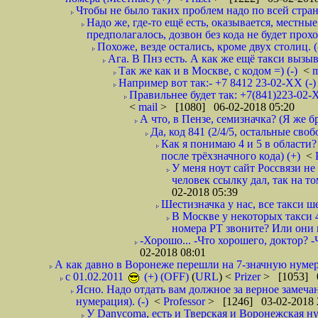
Чтобы не было таких проблем надо по всей стране
Надо же, где-то ещё есть, оказывается, местны
предполагалось, дозвон без кода не будет проход
Похоже, везде остались, кроме двух столиц. 
Ага. В Пнз есть. А как же ещё такси вызыв
Так же как и в Москве, с кодом =) (-)
<
m
Например вот так:- +7 8412 23-02-ХХ (-
Правильнее будет так: +7(841)223-02-Х
<
mail
> [1080] 06-02-2018 05:20
А что, в Пензе, семизначка? (Я же бр
Да, код 841 (2/4/5, остальные сво
Как я понимаю 4 и 5 в области?
после трёхзначного кода) (+)
<
У меня ноут сайт Россвязи не
человек ссылку дал, так на то
02-2018 05:39
Шестизначка у нас, все такси ш
В Москве у некоторых такси 
номера РТ звоните? Или они в
-Хорошо... -Что хорошего, доктор? -
02-2018 08:01
А как давно в Воронеже перешли на 7-значную нумер
с 01.02.2011
(+) (OFF)
(
URL
) <
Prizer
> [1053] 0
Ясно. Надо отдать вам должное за верное замечан
нумерация). (-)
<
Professor
> [1246] 03-02-2018 
У Danycoma, есть и Тверская и Воронежская ну