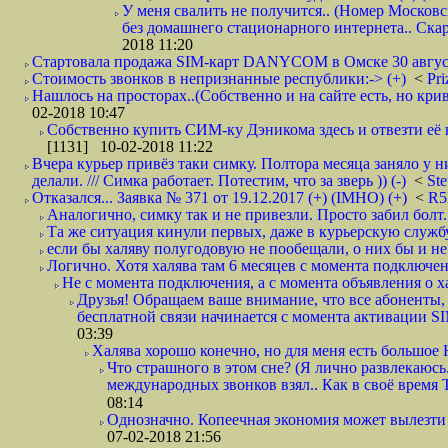
У меня свалить не получится.. (Номер Московс
без домашнего стационарного интернета.. Ск
2018 11:20
Стартовала продажа SIM-карт DANYCOM в Омске 30 августа 
Стоимость звонков в непризнанные республики:-> (+)
<
Pri
Нашлось на просторах..(Собственно и на сайте есть, но криво. А наро
02-2018 10:47
Собственно купить СИМ-ку Дэникома здесь и отвезти её в
[1131] 10-02-2018 11:22
Вчера курьер привёз таки симку. Полтора месяца заняло у н
делали. /// Симка работает. Потестим, что за зверь )) (-)
<
St
Отказался... Заявка № 371 от 19.12.2017 (+) (IMHO) (+)
<
R
Аналогично, симку так и не привезли. Просто забил болт. 
Та же ситуация кинули первых, даже в курьерскую службу
если бы халяву полугодовую не пообещали, о них бы и не
Логично. Хотя халява там 6 месяцев с момента подключени
Не с момента подключения, а с момента объявления о хал
Друзья! Обращаем ваше внимание, что все абоненты, 
бесплатной связи начинается с момента активации 
03:39
Халява хорошо конечно, но для меня есть большое 
Что страшного в этом сне? (Я лично развлекаюсь.
международных звонков взял.. Как в своё время
08:14
Однозначно. Копеечная экономия может вылезти
07-02-2018 21:56