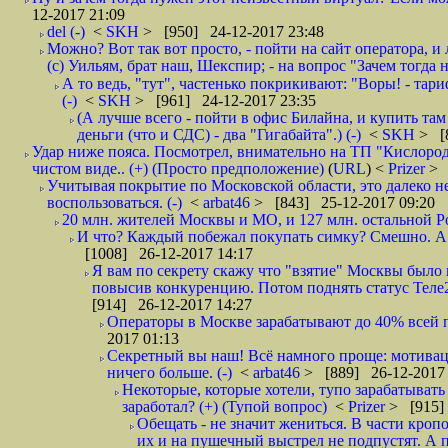
12-2017 21:09
del (-)
<
SKH
> [950] 24-12-2017 23:48
Можно? Вот так вот просто, - пойти на сайт оператора, и л
(с) Уильям, брат наш, Шекспир; - на вопрос "Зачем тогда 
А то ведь, "тут", частенько покрикивают: "Воры! - тариф-
(-)
<
SKH
> [961] 24-12-2017 23:35
(А лучше всего - пойти в офис Билайна, и купить там 
деньги (что и СДС) - два "Гигабайта".) (-)
<
SKH
> [
Удар ниже пояса. Посмотрел, внимательно на ТП "Кислород"
чистом виде.. (+) (Просто предположение)
(
URL
) <
Prizer
> 
Учитывая покрытие по Московской области, это далеко н
воспользоваться. (-)
<
arbat46
> [843] 25-12-2017 09:20
20 млн. жителей Москвы и МО, и 127 млн. остальной Рос
И что? Каждый побежал покупать симку? Смешно. А вт
[1008] 26-12-2017 14:17
Я вам по секрету скажу что "взятие" Москвы было 
повысив конкуренцию. Потом поднять статус Теле2 
[914] 26-12-2017 14:27
Операторы в Москве зарабатывают до 40% всей пр
2017 01:13
Секретный вы наш! Всё намного проще: мотиваци
ничего больше. (-)
<
arbat46
> [889] 26-12-2017 
Некоторые, которые хотели, тупо зарабатывать 
заработал? (+) (Тупой вопрос)
<
Prizer
> [915]
Обещать - не значит жениться. В части кропо
их и на пушечный выстрел не подпустят. А п