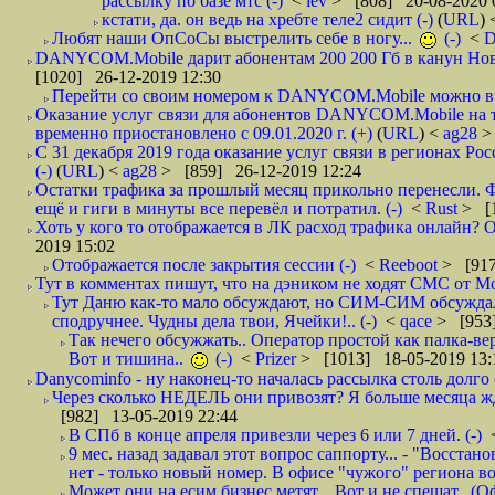
рассылку по базе мтс (-)
<
lev
> [808] 20-08-2020 
кстати, да. он ведь на хребте теле2 сидит (-)
(
URL
)
Любят наши ОпСоСы выстрелить себе в ногу...
(-)
<
DANYCOM.Mobile дарит абонентам 200 200 Гб в канун Нового
[1020] 26-12-2019 12:30
Перейти со своим номером к DANYCOM.Mobile можно в 5
Оказание услуг связи для абонентов DANYCOM.Mobile на 
временно приостановлено с 09.01.2020 г. (+)
(
URL
) <
ag28
>
С 31 декабря 2019 года оказание услуг связи в регионах Рос
(-)
(
URL
) <
ag28
> [859] 26-12-2019 12:24
Остатки трафика за прошлый месяц прикольно перенесли. Ф
ещё и гиги в минуты все перевёл и потратил. (-)
<
Rust
> [
Хоть у кого то отображается в ЛК расход трафика онлайн? О
2019 15:02
Отображается после закрытия сессии (-)
<
Reeboot
> [917
Тут в комментах пишут, что на дэником не ходят СМС от Мо
Тут Даню как-то мало обсуждают, но СИМ-СИМ обсуждали 
сподручнее. Чудны дела твои, Ячейки!.. (-)
<
qace
> [953]
Так нечего обсужжать.. Оператор простой как палка-верё
Вот и тишина..
(-)
<
Prizer
> [1013] 18-05-2019 13:
Danycominfo - ну наконец-то началась рассылка столь дол
Через сколько НЕДЕЛЬ они привозят? Я больше месяца жду,
[982] 13-05-2019 22:44
В СПб в конце апреля привезли через 6 или 7 дней. (-)
9 мес. назад задавал этот вопрос саппорту... - "Восст
нет - только новый номер. В офисе "чужого" региона во
Может они на есим бизнес метят... Вот и не спешат.. (О