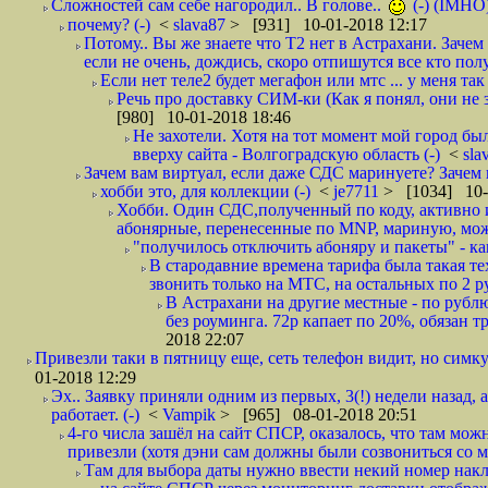
Сложностей сам себе нагородил.. В голове..
(-) (IMHO
почему? (-)
<
slava87
> [931] 10-01-2018 12:17
Потому.. Вы же знаете что Т2 нет в Астрахани. Зачем
если не очень, дождись, скоро отпишутся все кто полу
Если нет теле2 будет мегафон или мтс ... у меня так 
Речь про доставку СИМ-ки (Как я понял, они не з
[980] 10-01-2018 18:46
Не захотели. Хотя на тот момент мой город бы
вверху сайта - Волгоградскую область (-)
<
sla
Зачем вам виртуал, если даже СДС маринуете? Зачем 
хобби это, для коллекции (-)
<
je7711
> [1034] 10-
Хобби. Один СДС,полученный по коду, активно и
абонярные, перенесенные по MNP, мариную, може
"получилось отключить абоняру и пакеты" - как
В стародавние времена тарифа была такая те
звонить только на МТС, на остальных по 2 руб
В Астрахани на другие местные - по рубл
без роуминга. 72р капает по 20%, обязан т
2018 22:07
Привезли таки в пятницу еще, сеть телефон видит, но симку
01-2018 12:29
Эх.. Заявку приняли одним из первых, 3(!) недели назад, 
работает. (-)
<
Vampik
> [965] 08-01-2018 20:51
4-го числа зашёл на сайт СПСР, оказалось, что там мож
привезли (хотя дэни сам должны были созвониться со мн
Там для выбора даты нужно ввести некий номер накла