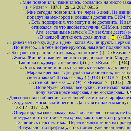
Мне позвонили, извинились, сослались на много заказ
(-)
<
Prizer
> [878] 29-12-2017 09:36
Мне сегодня позвонили, т.е. через 6 дней. Не изв
попадут на межгород и обещали доставить СИМ "где
Есть подозрения, что могут и не доставить. И взят
отписался, те что якобы получили СИМ-ки, всего 
Ага, засланный казачек))) Ну вы блин даете)) (-
В каждой шутке есть доля шутки..
(-) (Ш
Привез чел симку, жду 2й день , когда АК ивируют. Первый р
Но ничего.. На тебе потренеруются, нам влёт подключать б
Обещали завтра привезти симку, посмотрим (-)
<
xReason
>
Ждём. Живой отзыв лучше тонн предположений. Морду ли
Так пока и курьера я не видел ))) (-)
<
xReason
> [934] 
Опять звонили и опять пытались назначить доставку. 
Маразм крепчал: "Для удобства абонентов, мы запу
своего заказа" !!! см. ссылку (-)
(
URL
) <
ОВ
> [976
Это вообще чё за .... ? (+)
<
xReason
> [1012] 28
Поле Чудес. Угадал все буквы, но не смог наз
получается краснодарская, а не московская...
Для голосового общения в домашней сети такие тарифы не о
Хз, у меня московский регион. Да и у всех пакеты минут. 
28-12-2017 14:26
Оператор, оказался лакмусом.. После первого июня, не бу
поездках и отсутствие межгорода, как такового и роуминга.
Зашибись перспектива... Перед каждым звонком проверят
Визуально -по префиксу, я так понял -уже не определи