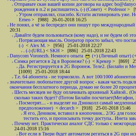
Отправьте скан вашей копии договора на адрес bo@danyc
рождения в п.2 и распишитесь. (-) (Совет)
<
Professor
> [
Утром отправлял, спасибо. Кстати активировать уже. Но 
Erneo
> [988] 26-01-2018 16:25
Не понял, а чё за беспредел они пишут про международный 
20:31
Давайте будем пользоваться (кому надо), и не будем об этом
Потрясающая мысль. Оператор просто забыл, что постави
(-)
<
Alex M.
> [956] 25-01-2018 22:27
. (-)
(
URL
) <
SKH
> [886] 25-01-2018 22:43
Danycom Voronezh. Немного опыта
(+) (Личный опыт) (+
Симка регается в 2g в Воронеже? (-)
<
Крекер
> [869] 25
Да. Регистрируется в 2G Воронеж. Теле2. (Билайн и Мег
[1009] 25-01-2018 18:44
Т.е. 64 абонента - не тормозило. А вот 100/1000 абонентов
значительно любопытнее другой вопрос - какая часть подк
окончания бесплатного периода, думаю не более 20 проценто
Шесть месяцев не буду оплачивать архивный Хайвэй.. (Он 
сколько таких будет? (Потом Билайн посчитает(Мегафон, 
Посмотрят.... - и выделят на Дэниколл самый медленный
предположение)
<
decarch
> [918] 25-01-2018 15:46
Я его, Деником, вставил в кнопочник.. 2/3G для голо
тестить его, и прописывать точку доступа.. Инета зава
Почему нет. Практически аналог СДС только с межгородом.
24-01-2018 15:16
Вот если в Твери будет автоматом региться в 2G при ис