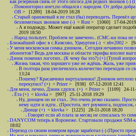
как резервная связь от этого опсоса для редких звонков (-) (
Помониторил инет,по общался с народом. От добра добра 
ОВ
> [1289] 18-04-2019 18:28
Старый оранжевый я не стал (бы) переводить. Перевёл а
безлимитных звонков мне (-)
<
Rust
> [1060] 17-04-2019
А я подожду.. Может ещё какой оператор сделает подо
2019 18:50
Народ пользует. Проблем не замечено.. (СМС-ки пока не п
Ближайший офис в с.Киясово, Удмуртия (-)
<
nbv2002
> [9
У меня московская симка дэником.. Сегодня нечаянно позво
абонентов? Ведь для москвы и области тврифы вполне выго
Дэник поменял логотип.. (К чему бы это?) (+) (Тупой вопро
Жизнь такая, что хорошего уже не ждёшь. Жаль, уже привы
В полтора раза увеличилось количество переходов со
13:24
Пошему? Красавчики виртуальчики! Дэником неплохо п
перекупил? (+)
<
Prizer
> [938] 07-12-2018 12:41
Для меня, лично, Дэник сдулся. (+)
<
Prizer
> [1109] 24-11-
Ёта (+)
<
klovka
> [997] 25-11-2018 19:29
Ну, днищем он не стал.. Это очень резко сказано. Прос
нему идти и идти.. (Простота, нет роуминга, подписок
Днище (+)
<
klovka
> [1225] 28-11-2018 18:20
Говорят если аб плата за месяц не списалась то симк
DANYCOM теперь в Воронеже. Стартовали продажи SIM-карт
18:02
Переход со своим номером вроде заработал (-) (Просто пре
Ну вот и начались первые значительные кастрации тарифов 