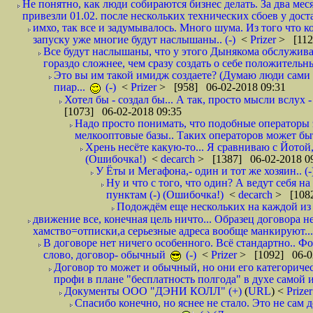
Не понятно, как люди собираются бизнес делать. За два мес
привезли 01.02. после нескольких технических сбоев у дост
имхо, так все и задумывалось. Много шума. Из того что к
запуску уже многие будут наслышаны.. (-)
<
Prizer
> [112
Все будут наслышаны, что у этого Дынякома обслужива
гораздо сложнее, чем сразу создать о себе положительн
Это вы им такой имидж создаете? (Думаю люди сами оп
пиар...
(-)
<
Prizer
> [958] 06-02-2018 09:31
Хотел бы - создал бы... А так, просто мысли вслух 
[1073] 06-02-2018 09:35
Надо просто понимать, что подобные операторы 
мелкооптовые базы.. Таких операторов может быт
Хрень несёте какую-то... Я сравниваю с Йотой
(Ошибочка!)
<
decarch
> [1387] 06-02-2018 0
У Ёты и Мегафона,- один и тот же хозяин.. (-
Ну и что с того, что один? А ведут себя 
пунктам (-) (Ошибочка!)
<
decarch
> [1082
Подождём еще нескольких на каждой из 
движение все, конечная цель ничто... Образец договора н
хамство=отписки,а серьезные адреса вообще манкируют...
В договоре нет ничего особенного. Всё стандартно.. Фот
слово, договор- обычный
(-)
<
Prizer
> [1092] 06-0
Договор то может и обычный, но они его категоричес
профи в плане "бесплатность полгода" в духе самой 
Документы ООО "ДЭНИ КОЛЛ" (+)
(
URL
) <
Prize
Спасибо конечно, но яснее не стало. Это не сам