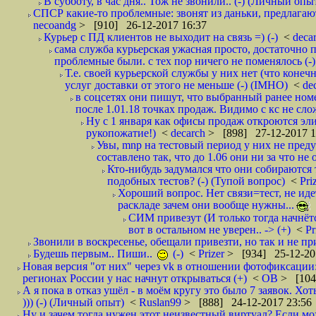
В субботу, в час дня.. Тож не звонили.. (-) (Личный опы
СПСР какие-то проблемные: звонят из даньки, предлагают 
necoandg
> [910] 26-12-2017 16:37
Курьер с ПД клиентов не выходит на связь =) (-)
<
deca
сама служба курьерская ужасная просто, достаточно п
проблемные были. с тех пор ничего не поменялось (-)
Т.е. своей курьерской службы у них нет (что коне
услуг доставки от этого не меньше (-) (IMHO)
<
de
в соцсетях они пишут, что выбранный ранее ном
после 1.01.18 точках продаж. Видимо с кс не сло
Ну с 1 января как офисы продаж откроются эли
рукопожатие!)
<
decarch
> [898] 27-12-2017 1
Увы, mnp на тестовый период у них не преду
составлено так, что до 1.06 они ни за что не 
Кто-нибудь задумался что они собираются
подобных тестов? (-) (Тупой вопрос)
<
Pri
Хороший вопрос. Нет связи=тест, не идет
раскладе зачем они вообще нужны...
СИМ привезут (И только тогда начнётся
вот в остальном не уверен.. -> (+)
<
Pr
Звонили в воскресенье, обещали привезти, но так и не при
Будешь первым.. Пиши..
(-)
<
Prizer
> [934] 25-12-20
Новая версия "от них" через vk в отношении фотофиксаци
регионах России у нас начнут открываться (+)
<
ОВ
> [104
А я пока в отказ ушёл - в моём кругу это было 7 заявок. Х
))) (-) (Личный опыт)
<
Ruslan99
> [888] 24-12-2017 23:56
Ну и зачем тогда нужен этот неизвестный виртуал? Если м