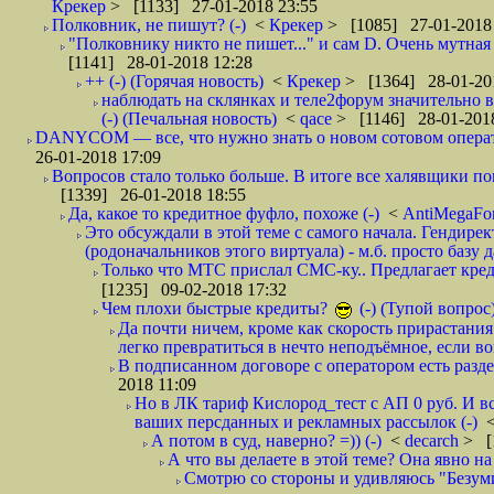
Крекер
> [1133] 27-01-2018 23:55
Полковник, не пишут? (-)
<
Крекер
> [1085] 27-01-2018
"Полковнику никто не пишет..." и сам D. Очень мутная
[1141] 28-01-2018 12:28
++ (-) (Горячая новость)
<
Крекер
> [1364] 28-01-20
наблюдать на склянках и теле2форум значительно в
(-) (Печальная новость)
<
qace
> [1146] 28-01-2018
DANYCOM — все, что нужно знать о новом сотовом опера
26-01-2018 17:09
Вопросов стало только больше. В итоге все халявщики по
[1339] 26-01-2018 18:55
Да, какое то кредитное фуфло, похоже (-)
<
AntiMegaF
Это обсуждали в этой теме с самого начала. Гендире
(родоначальников этого виртуала) - м.б. просто базу 
Только что МТС прислал СМС-ку.. Предлагает кре
[1235] 09-02-2018 17:32
Чем плохи быстрые кредиты?
(-) (Тупой вопрос
Да почти ничем, кроме как скорость прирастани
легко превратиться в нечто неподъёмное, если вов
В подписанном договоре с оператором есть разде
2018 11:09
Но в ЛК тариф Кислород_тест с АП 0 руб. И вс
ваших персданных и рекламных рассылок (-)
А потом в суд, наверно? =)) (-)
<
decarch
> [
А что вы делаете в этой теме? Она явно на д
Смотрю со стороны и удивляюсь "Безумию