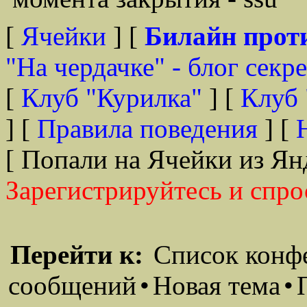
[
Ячейки
] [
Билайн прот
"На чердачке" - блог секр
[
Клуб "Курилка"
] [
Клуб 
] [
Правила поведения
] [
[ Попали на Ячейки из Ян
Зарегистрируйтесь и спро
Перейти к:
Список конф
сообщений
•
Новая тема
•