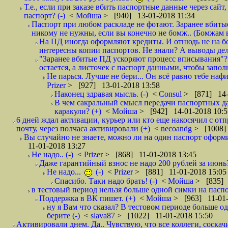
Т.е., если при заказе вбить паспортные данные через сай
паспорт? (-)
<
Мойша
> [940] 13-01-2018 11:34
Паспорт при любом раскладе не фотают. Заранее вбит
никому не нужны, если вы конечно не бомж.. (Бомжам в
На ПД иногда оформляют кредиты. И отнюдь не на б
интересны копии паспортов. Не знали? А выводы дела
"Заранее вбитые ПД ускоряют процесс вписывания"?
остается, а листочек с паспорт данными, чтобы заполн
Не парься. Лучше не бери... Он всё равно тебе нафи
Prizer
> [927] 13-01-2018 13:58
Наконец здравая мысль. (-)
<
Consul
> [871] 14-
В чем сакральный смысл передачи паспортных да
каракули? (+)
<
Мойша
> [942] 14-01-2018 10:5
6 дней ждал активации, курьер или кто еще накосячил с от
почту, через полчаса активировали (+)
<
necoandg
> [1008]
Вы случайно не знаете, можно ли на один паспорт оформи
11-01-2018 13:27
Не надо.. (-)
<
Prizer
> [868] 11-01-2018 13:45
Даже гарантийный взнос не надо 200 рублей за июнь?
Не надо...
(-)
<
Prizer
> [881] 11-01-2018 15:05
Спасибо. Таки надо брать! (-)
<
Мойша
> [835] 
в тестовый период нельзя больше одной симки на паспор
Поддержка в ВК пишет. (+)
<
Мойша
> [963] 11-01-
ну я Вам что сказал? В тестовом периоде больше одн
берите (-)
<
slava87
> [1022] 11-01-2018 15:50
Активировали днем. Да.. Чувствую, что все коллеги, соска