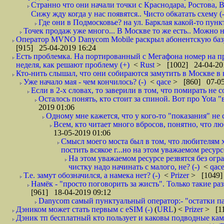
Странно что они начали точки с Краснодара, Ростова,
Сижу жду когда у нас появятся.. Чисто обкатать схему (-
Где они в Подмосковье? на ул. Барклая какой-то пункт
Точек продаж уже много... В Москве то же есть.. Можно на
Оператор MVNO Danycom Mobile раскрыл абонентскую базу.
[915] 25-04-2019 16:24
Есть проблемка. На портированный с Мегафона номер на при
неделя, как решают проблему (+)
<
Rust
> [1002] 24-04-20
Кто-нить слышал, что они собираются замутить в Москве в к
Уже начало мая - чем кончилось? (-)
<
qace
> [860] 07-05
Если в 2-х словах, то заверили в том, что помирать не с
Осталось понять, кто стоит за спиной. Вот про Yota "
2019 01:06
Одному мне кажется, что у кого-то "показания" не с
Всем, кто читает много вбросов, понятно, что люб
13-05-2019 01:06
Смысл моего моста был в том, что любителям х
постить всякое г...но на этом уважаемом ресурсе.
На этом уважаемом ресурсе резвятся без огр
чистку надо начинать с малого, не? (-)
<
qac
Т.е. замут обозначился, а намека нет? (-)
<
Prizer
> [1049]
Намёк - "просто поговорить за жисть". Только такие ра
[961] 18-04-2019 09:12
Danycom самый пунктуальный оператор:- "остатки па
Дэником может стать первым с еSIM (-)
(
URL
) <
Prizer
> [11
Дэник тп бесплатный кто пользует и каковы подводные кам