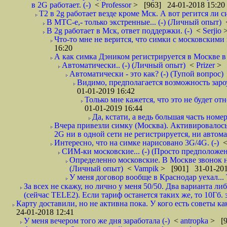
в 2G работает. (-)
<
Professor
> [963] 24-01-2018 15:20
T2 в 2g работает везде кроме Мск. А вот регится ли с
В МТС-е,- только экстренные... (-) (Личный опыт)
В 2g работает в Мск, ответ поддержки. (-)
<
Serjio
Что-то мне не верится, что симки с московскими 
16:20
А как симка Дэником регистрируется в Москве в 
Автоматически.. (-) (Личный опыт)
<
Prizer
> 
Автоматически - это как? (-) (Тупой вопрос)
Видимо, предполагается возможность зароу
01-01-2019 16:42
Только мне кажется, что это не будет о
01-01-2019 16:44
Да, кстати, а ведь большая часть номер
Вчера привезли симку (Москва). Активировалось п
2G ни в одной сети не регистрируется, ни автом
Интересно, что на симке нарисовано 3G/4G. (-)
СИМ-ки московские... (-) (Просто предположе
Определенно московские. В Москве звонок н
(Личный опыт)
<
Vampik
> [901] 31-01-201
У меня договор вообще в Краснодар уехал...
За всех не скажу, но лично у меня 50/50. Два варианта л
(сейчас TELE2). Если тариф останется таких же, то 10Гб. 
Карту доставили, но не активна пока. У кого есть советы к
24-01-2018 12:41
У меня вечером того же дня заработала (-)
<
antropka
> [9