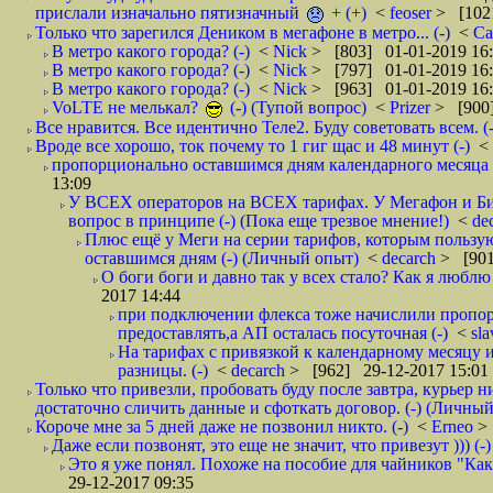
прислали изначально пятизначный
+ (+)
<
feoser
> [102
Только что зарегился Деником в мегафоне в метро... (-)
<
С
В метро какого города? (-)
<
Nick
> [803] 01-01-2019 16
В метро какого города? (-)
<
Nick
> [797] 01-01-2019 16
В метро какого города? (-)
<
Nick
> [963] 01-01-2019 16
VoLTE не мелькал?
(-) (Тупой вопрос)
<
Prizer
> [900]
Все нравится. Все идентично Теле2. Буду советовать всем. (-
Вроде все хорошо, ток почему то 1 гиг щас и 48 минут (-)
<
пропорционально оставшимся дням календарного месяца в
13:09
У ВСЕХ операторов на ВСЕХ тарифах. У Мегафон и Би 
вопрос в принципе (-) (Пока еще трезвое мнение!)
<
de
Плюс ещё у Меги на серии тарифов, которым пользую
оставшимся дням (-) (Личный опыт)
<
decarch
> [901
О боги боги и давно так у всех стало? Как я люблю 
2017 14:44
при подключении флекса тоже начислили пропорц
предоставлять,а АП осталась посуточная (-)
<
sl
На тарифах с привязкой к календарному месяцу 
разницы. (-)
<
decarch
> [962] 29-12-2017 15:01
Только что привезли, пробовать буду после завтра, курьер н
достаточно сличить данные и сфоткать договор. (-) (Личный 
Короче мне за 5 дней даже не позвонил никто. (-)
<
Erneo
>
Даже если позвонят, это еще не значит, что привезут ))) (-)
Это я уже понял. Похоже на пособие для чайников "Как о
29-12-2017 09:35