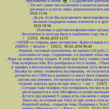
приложение к оному
(-) (Дружеское рукопож
Это вот самое оно на которое ссылается распл
договора о услугах связи, реквизиты(печать ко
2018 15:36
Да уж. Если Вы возглавляете многопрофиль
желание подрядить новых клиентов и к други
2018 18:56
Поэтому и срастаются финансовые организа
Бесплатность полгода была в скайлинке году так в
> [1193] 06-02-2018 12:55
+100500 со стороны даже интереснее. Ждём отзывов и и
(IMHO)
<
decarch
> [1021] 06-02-2018 06:49
Первый, тестовый пополнение, не прошел (10 руб). Сд
пополнять не надо. Спрашиваю, а в роуминг ехать мо
Пора уж новую ветку создать. В этой черт ногу сломит сооб
Тема исчерпала себя. Все разобрались что и почём... О
в тарифах и бесплатном периоде пользования. Есть мелкие
Косяки по связи:- позвонить на семизнак,- не получится
ругаются что СИМ-ка в роуминге и могут быть повышен
ругань про роуминг, это вопросы настройки аппарата
полный. виртуал здесь не при чем (-)
<
say
> [1187] 
Сегодня тоже телефон стал отображать что мол в р
регистрируется в сети Мегафона со всеми вытекаю
Кстати про роуминг.У симки есть сим-меню с пере
Danycom, во втором как Tele2 (и при этом в сети не 
Короткий набор,- открытая тема. Например у Теле2
номера (Местные) (+)
<
Prizer
> [1222] 03-02-2018