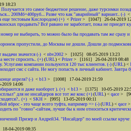
19 18:23
 Получается это самое бюджетное решение, даже турсимки позади.
ся... 200Мб=400руб... Разве что как "аварийный" вариант.. (-)
а еще тестовым Кислородом) (+)
<
Prizer
> [1047] 26-04-2019 1
иосках продавать? Всё равано не заработает, пока не приедет ку
и номер не выбирать, то можно было бы продавать там же сразу и б
 Воронеж пропустили, до Москвы не дошли. Дошли до подмосковь
 выдачи значится (-)
<
nbv2002
> [1025] 08-05-2019 13:23
 месте спросить.. (+)
(
URL
) <
Prizer
> [1161] 26-04-2019 08:48
 Услугами компании пользуются 120 тыс клиентов. (-)
(
URL
) <
ходит смс с сайта. Не могу попасть в личный кабинет. Завтра б
онце апреля? (-)
<
b13
> [1008] 17-04-2019 21:59
-2019 14:06
обираются и даже наоборот ). (+)
<
b13
> [1375] 10-05-2019 22:
всплыл" для не инсайдеров все тот же кокс (+)
(
URL
) <
qace
> [9
ходятся?.. (+)
<
SKH
> [995] 13-05-2019 00:11
ой вброс - это чаще всего туфта, например => (-)
(
URL
) <
qace
>
дить по "говно"-сайтам, лучше бы к ним относиться критически и
аничений Призер и Андрей34. "Инсайдер" по моей ссылке круче их
 18-04-2019 08:35