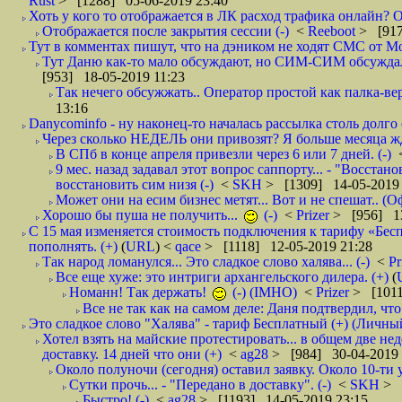
Rust
> [1288] 05-06-2019 23:40
Хоть у кого то отображается в ЛК расход трафика онлайн? О
Отображается после закрытия сессии (-)
<
Reeboot
> [917
Тут в комментах пишут, что на дэником не ходят СМС от Мо
Тут Даню как-то мало обсуждают, но СИМ-СИМ обсуждали е
[953] 18-05-2019 11:23
Так нечего обсужжать.. Оператор простой как палка-верё
13:16
Danycominfo - ну наконец-то началась рассылка столь дол
Через сколько НЕДЕЛЬ они привозят? Я больше месяца жду,
В СПб в конце апреля привезли через 6 или 7 дней. (-)
9 мес. назад задавал этот вопрос саппорту... - "Восст
восстановить сим низя (-)
<
SKH
> [1309] 14-05-2019 
Может они на есим бизнес метят... Вот и не спешат.. (О
Хорошо бы пуша не получить...
(-)
<
Prizer
> [956] 13
С 15 мая изменяется стоимость подключения к тарифу «Бесп
пополнять. (+)
(
URL
) <
qace
> [1118] 12-05-2019 21:28
Так народ ломанулся... Это сладкое слово халява... (-)
<
Pr
Все еще хуже: это интриги архангельского дилера. (+)
(
Номанн! Так держать!
(-) (IMHO)
<
Prizer
> [1011
Все не так как на самом деле: Даня подтвердил, чт
Это сладкое слово "Халява" - тариф Бесплатный (+) (Личны
Хотел взять на майские протестировать... в общем две нед
доставку. 14 дней что они (+)
<
ag28
> [984] 30-04-2019 
Около полуночи (сегодня) оставил заявку. Около 10-ти у
Сутки прочь... - "Передано в доставку". (-)
<
SKH
> 
Быстро! (-)
<
ag28
> [1193] 14-05-2019 23:15