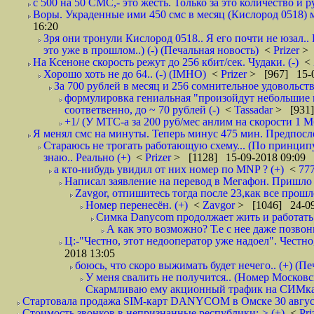
с 500 на 50 СМС,- это жесть. Только за это количество и ру
Воры. Украденные ими 450 смс в месяц (Кислород 0518) м
16:20
Зря они тронули Кислород 0518.. Я его почти не юзал..
это уже в прошлом..) (-) (Печальная новость)
<
Prizer
> 
На Ксеноне скорость режут до 256 кбит/сек. Чудаки. (-)
<
Хорошо хоть не до 64.. (-) (IMHO)
<
Prizer
> [967] 15-0
За 700 рублей в месяц и 256 сомнительное удовольств
формулировка гениальная "произойдут небольшие из
соответвенно, до ~ 70 рублей (-)
<
Tassadar
> [931]
+1/ (У МТС-а за 200 руб/мес анлим на скорости 1 Мб
Я менял смс на минуты. Теперь минус 475 мин. Предпослед
Стараюсь не трогать работающую схему... (По принципу
знаю.. Реально (+)
<
Prizer
> [1128] 15-09-2018 09:09
а кто-нибудь увидил от них номер по MNP ? (+)
<
77
Написал заявление на перевод в Мегафон. Пришло 
Zavgor, отпишитесь тогда после 23,как все прошло
Номер перенесён. (+)
<
Zavgor
> [1046] 24-09
Симка Danycom продолжает жить и работать 
А как это возможно? Т.е с нее даже позвон
Ц:-"Честно, этот недооператор уже надоел". Честно
2018 13:05
боюсь, что скоро выжимать будет нечего.. (+) (Пе
У меня свалить не получится.. (Номер Московс
Скармливаю ему акционный трафик на СИМках
Стартовала продажа SIM-карт DANYCOM в Омске 30 августа 
Стоимость звонков в непризнанные республики:-> (+)
<
Pri