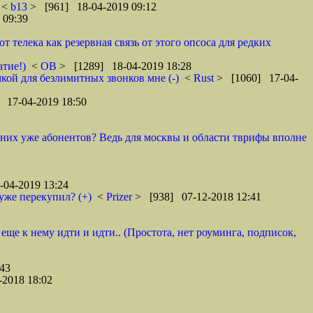
<
b13
> [961] 18-04-2019 09:12
 09:39
телека как резервная связь от этого опсоса для редких
атие!)
<
ОВ
> [1289] 18-04-2019 18:28
кой для безлимитных звонков мне (-)
<
Rust
> [1060] 17-04-
 17-04-2019 18:50
2
у них уже абонентов? Ведь для москвы и области тврифы вполне
04-2019 13:24
уже перекупил? (+)
<
Prizer
> [938] 07-12-2018 12:41
 еще к нему идти и идти.. (Простота, нет роуминга, подписок,
43
2018 18:02