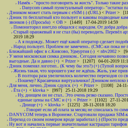
Намёк - "просто поговорить за жисть". Только такие ра
Danycom самый пунктуальный оператор:- "остатки па
Дэником может стать первым с еSIM (-)
(
URL
) <
Prizer
> [11
Дэник тп бесплатный кто пользует и каковы подводные камн
звонков (-) (Просьба)
<
ОВ
> [1449] 17-04-2019 14:59
Помониторил инет,по общался с народом. От добра добра 
Старый оранжевый я не стал (бы) переводить. Перевёл а
2019 18:29
А я подожду.. Может ещё какой оператор сделает подо
Народ пользует. Проблем не замечено.. (СМС-ки пока не п
Ближайший офис в с.Киясово, Удмуртия (-)
<
nbv2002
> [9
У меня московская симка дэником.. Сегодня нечаянно позво
выгодные. Да и давно (+)
<
Prizer
> [1207] 04-01-2019 11:
Дэник поменял логотип.. (К чему бы это?) (+) (Тупой вопро
Жизнь такая, что хорошего уже не ждёшь. Жаль, уже привы
В полтора раза увеличилось количество переходов со
Пошему? Красавчики виртуальчики! Дэником неплохо по
Для меня, лично, Дэник сдулся. (+)
<
Prizer
> [1108] 24-11-
Ёта (+)
<
klovka
> [997] 25-11-2018 19:29
Ну, днищем он не стал.. Это очень резко сказано. Прост
единые цены на СМС и (+)
<
Prizer
> [1102] 27-11-201
Днище (+)
<
klovka
> [1225] 28-11-2018 18:20
Говорят если аб плата за месяц не списалась то симк
DANYCOM теперь в Воронеже. Стартовали продажи SIM-карт
Переход со своим номером вроде заработал (-) (Просто пре
Ну вот и начались первые значительные кастрации тарифов 