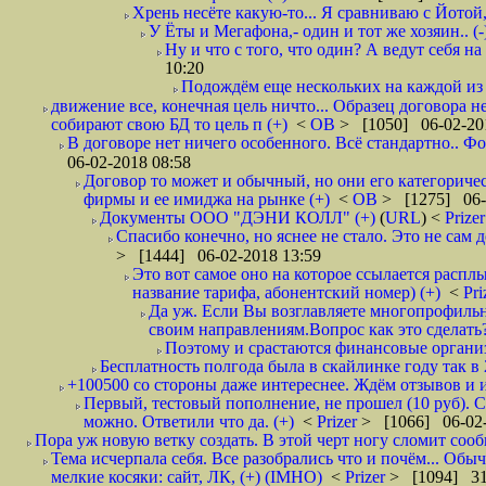
Хрень несёте какую-то... Я сравниваю с Йотой
У Ёты и Мегафона,- один и тот же хозяин.. (-
Ну и что с того, что один? А ведут себя 
10:20
Подождём еще нескольких на каждой из 
движение все, конечная цель ничто... Образец договора 
собирают свою БД то цель п (+)
<
ОВ
> [1050] 06-02-20
В договоре нет ничего особенного. Всё стандартно.. Фо
06-02-2018 08:58
Договор то может и обычный, но они его категоричес
фирмы и ее имиджа на рынке (+)
<
ОВ
> [1275] 06-
Документы ООО "ДЭНИ КОЛЛ" (+)
(
URL
) <
Prize
Спасибо конечно, но яснее не стало. Это не сам
> [1444] 06-02-2018 13:59
Это вот самое оно на которое ссылается расплы
название тарифа, абонентский номер) (+)
<
Pri
Да уж. Если Вы возглавляете многопрофильн
своим направлениям.Вопрос как это сделать?
Поэтому и срастаются финансовые организа
Бесплатность полгода была в скайлинке году так в
+100500 со стороны даже интереснее. Ждём отзывов и и
Первый, тестовый пополнение, не прошел (10 руб). С
можно. Ответили что да. (+)
<
Prizer
> [1066] 06-02-
Пора уж новую ветку создать. В этой черт ногу сломит сооб
Тема исчерпала себя. Все разобрались что и почём... Об
мелкие косяки: сайт, ЛК, (+) (IMHO)
<
Prizer
> [1094] 31