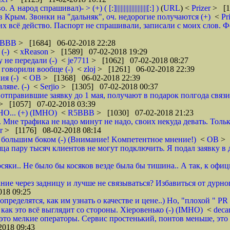
д спрашивал)- > (+) ( [:]||||||||||||||||||||[:] )
(
URL
) <
Prizer
> [1
 Крым. Звонки на "дальняк", оч. недорогие получаются (+)
<
Pr
 всё действо. Паспорт не спрашивали, записали с моих слов. Фото 
5BBB
> [1684] 06-02-2018 22:28
(-)
<
xReason
> [1589] 07-02-2018 19:29
 не передали (-)
<
je7711
> [1062] 07-02-2018 08:27
 говорили вообще (-)
<
zloj
> [1261] 06-02-2018 22:39
я (-)
<
ОВ
> [1368] 06-02-2018 22:39
яве. (-)
<
Serjio
> [1305] 07-02-2018 00:37
отправившие заявку до 1 мая, получают в подарок полгода связ
> [1057] 07-02-2018 03:39
НО... (+) (IMHO)
<
R5BBB
> [1030] 07-02-2018 21:23
 Мне трафика не надо минут не надо, своих некуда девать. Толь
er
> [1176] 08-02-2018 08:14
 большим боком (-) (Внимание! Kомпетентное мнение!)
<
ОВ
> 
яца пару тысяч клиентов не могут подключить. Я подал заявку в 
осяки.. Не было бы косяков везде была бы тишина.. А так, к офи
ие через задницу и лучше не связываться? Избавиться от дурног
18 09:25
ределятся, как им узнать о качестве и цене..) Но, "плохой " PR 
- как это всё выглядит со стороны. Хieровенько (-) (IMHO)
<
deca
это мелкие операторы. Сервис простенький, понтов меньше, это 
018 09:43