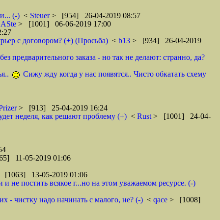
.. (-)
<
Steuer
> [954] 26-04-2019 08:57
<
ASte
> [1001] 06-06-2019 17:00
2:27
рьер с договором? (+) (Просьба)
<
b13
> [934] 26-04-2019
ез предварительного заказа - но так не делают: странно, да?
я..
Сижу жду когда у нас появятся.. Чисто обкатать схему
Prizer
> [913] 25-04-2019 16:24
удет неделя, как решают проблему (+)
<
Rust
> [1001] 24-04-
54
65] 11-05-2019 01:06
 [1063] 13-05-2019 01:06
 не постить всякое г...но на этом уважаемом ресурсе. (-)
 - чистку надо начинать с малого, не? (-)
<
qace
> [1008]