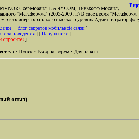
Вир
зи (MVNO): СберМобайл, DANYCOM, Тинькофф Мобайл,
арного "Мегафорума" (2003-2009 гг.) В свое время "Мегафорум"
этого оператора такого высокого уровня. Администратор фору
дачке" - блог секретов мобильной связи
]
авила поведения
] [
Нарушители
]
и спросите!
]
я тема
•
Поиск
•
Вход на форум
•
Для печати
чный опыт)