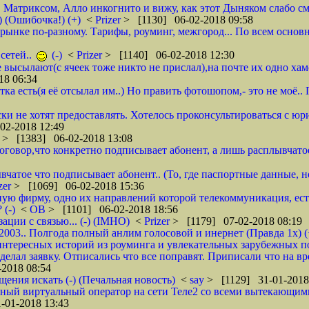
, Матриксом, Алло инкогнито и вижу, как этот Дыняком слабо см
) (Ошибочка!) (+)
<
Prizer
> [1130] 06-02-2018 09:58
на рынке по-разному. Тарифы, роуминг, межгород... По всем основ
сетей..
(-)
<
Prizer
> [1140] 06-02-2018 12:30
не высылают(с ячеек тоже никто не прислал),на почте их одно ха
18 06:34
тка есть(я её отсылал им..) Но править фотошопом,- это не моё.
ки не хотят предоставлять. Хотелось проконсультироваться с юр
02-2018 12:49
r
> [1383] 06-02-2018 13:08
 договор,что конкретно подписывает абонент, а лишь расплывча
вчатое что подписывает абонент.. (То, где паспортные данные, н
zer
> [1069] 06-02-2018 15:36
ую фирму, одно их направлений которой телекоммуникация, ест
 (-)
<
ОВ
> [1101] 06-02-2018 18:56
ции с связью... (-) (IMHO)
<
Prizer
> [1179] 07-02-2018 08:19
 2003.. Полгода полный анлим голосовой и инернет (Правда 1х) (
нтересных историй из роуминга и увлекательных зарубежных пое
делал заявку. Отписались что все поправят. Приписали что на вр
2018 08:54
щения искать (-) (Печальная новость)
<
say
> [1129] 31-01-2018
ычный виртуальный оператор на сети Теле2 со всеми вытекающим
-01-2018 13:43