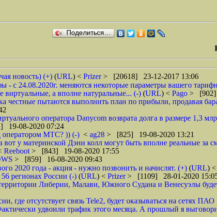
Поделиться…
чая новость) (+)
(
URL
) <
Prizer
> [20618] 23-12-2017 13:06
 - с 24.08.2020г. меняются некоторые параметры вашего тарифн
 виртуальные, а вполне натуральные... (-)
(
URL
) <
Pago
> [902]
ока честные пытаются выполнить план по прибыли, продавая барах
42
туального оператора Danycom возврата долга в размере 1,3 млрд
] 19-08-2020 07:24
 оператором МТС? )) (-)
<
ag28
> [825] 19-08-2020 13:21
а вот у материнской Дэни колл могут быть вполне реальные за смс
 <
Reeboot
> [843] 19-08-2020 17:55
DWS
> [859] 16-08-2020 09:43
 2020 года - акция - нужно позвонить и начислят. (+)
(
URL
) 
6 регионах России (-)
(
URL
) <
Prizer
> [1109] 28-01-2020 15:0
рритории Либерии, Малави, Южного Судана и Венесуэлы будет в
ии, где отсутствует связь Tele2, будет оказываться на сетях ПАО
ктически удвоили трафик этого месяца. А прошлый я выговорил 