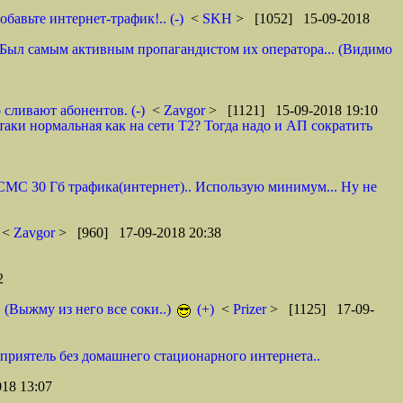
авьте интернет-трафик!.. (-)
<
SKH
> [1052] 15-09-2018
 И. Был самым активным пропагандистом их оператора... (Видимо
 сливают абонентов. (-)
<
Zavgor
> [1121] 15-09-2018 19:10
таки нормальная как на сети Т2? Тогда надо и АП сократить
0 СМС 30 Гб трафика(интернет).. Использую минимум... Ну не
<
Zavgor
> [960] 17-09-2018 20:38
2
. (Выжму из него все соки..)
(+)
<
Prizer
> [1125] 17-09-
 приятель без домашнего стационарного интернета..
18 13:07