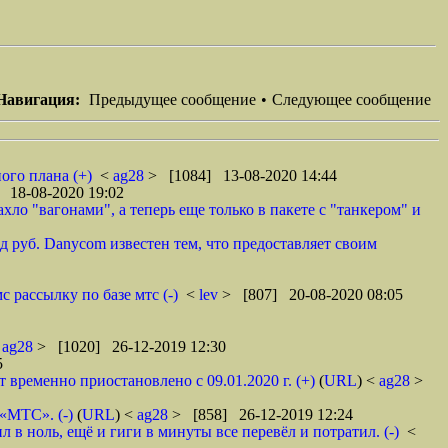
Навигация:
Предыдущее сообщение
•
Следующее сообщение
ого плана (+)
<
ag28
> [1084] 13-08-2020 14:44
 18-08-2020 19:02
ло "вагонами", а теперь еще только в пакете с "танкером" и
 руб. Danycom известен тем, что предоставляет своим
 рассылку по базе мтс (-)
<
lev
> [807] 20-08-2020 08:05
<
ag28
> [1020] 26-12-2019 12:30
5
ременно приостановлено с 09.01.2020 г. (+)
(
URL
) <
ag28
>
 «МТС». (-)
(
URL
) <
ag28
> [858] 26-12-2019 12:24
в ноль, ещё и гиги в минуты все перевёл и потратил. (-)
<