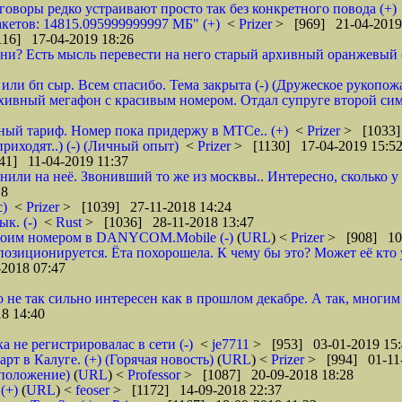
зговоры редко устраивают просто так без конкретного повода (+)
кетов: 14815.095999999997 МБ" (+)
<
Prizer
> [969] 21-04-2019
16] 17-04-2019 18:26
и? Есть мысль перевести на него старый архивный оранжевый от 
или бп сыр. Всем спасибо. Тема закрыта (-) (Дружеское рукопож
рхивный мегафон с красивым номером. Отдал супруге второй сим
бный тариф. Номер пока придержу в МТСе.. (+)
<
Prizer
> [1033]
риходят..) (-) (Личный опыт)
<
Prizer
> [1130] 17-04-2019 15:5
41] 11-04-2019 11:37
нили на неё. Звонивший то же из москвы.. Интересно, сколько 
18
с)
<
Prizer
> [1039] 27-11-2018 14:24
к. (-)
<
Rust
> [1036] 28-11-2018 13:47
 своим номером в DANYCOM.Mobile (-)
(
URL
) <
Prizer
> [908] 10-
зиционируется. Ёта похорошела. К чему бы это? Может её кто 
2018 07:47
о не так сильно интересен как в прошлом декабре. А так, многим
8 14:40
а не регистрировалас в сети (-)
<
je7711
> [953] 03-01-2019 15:
 в Калуге. (+) (Горячая новость)
(
URL
) <
Prizer
> [994] 01-11-
дположение)
(
URL
) <
Professor
> [1087] 20-09-2018 18:28
(+)
(
URL
) <
feoser
> [1172] 14-09-2018 22:37