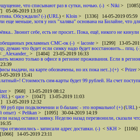
щущение, что списывают раз в сутки, ночью. (-)
<
Niki
> [1085]
] 05-06-2019 13:10
тива. Обсуждали? (-)
(
URL
) <
Kloin
> [1336] 14-05-2019 05:59
ще меньше, хотя у них "халява" основана на Билайне, что для м
вка.. Звонит себе, есть не просит.. Пока, ещё, никого не кинули
го обещанных рекламных СМС-ок (-)
<
lacoste
> [1299] 13-05-201
 думаю что будет если симку надо будет восстановить... ппц. (-
<
_Alexander_
> [1404] 23-05-2019 16:33
ановить можно только в офисе в регионе проживания. Если в реги
23:39
фисы выдачи, на карте обозначены, но их пока нет..) (+)
<
Prizer
-05-2019 15:41
латный»! Стоимость сим-карты будет 99 рублей. На счет поступи
izer
> [968] 13-05-2019 08:12
URL
) <
qace
> [1047] 13-05-2019 11:03
] 13-05-2019 12:32
о 99 руб при подключении и 0-баланс - это нормально! (+)
(
URL
)
й опыт)
<
Pelikan
> [1095] 30-04-2019 14:19
ели назад оставил заявку. Неделю назад перезвонили, сказали что
16:35
тра отзвонились - записали адрес доставки. (-)
<
SKH
> [1106] 
[1066] 14-05-2019 23:11