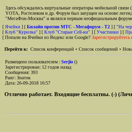
Здесь обсуждались виртуальные операторы мобильной свя
YOTA, Ростелеком и др. Форум был запущен на основе легенд
"МегаФон-Москва" и являлся первым неофициальным форумом 
[
Ячейки
] [
Билайн против МТС - Мегафорум - T2
]
[
"На чер
[
Клуб "Курилка"
] [
Клуб "Старые Сell-ки"
] [
Участники
] [
Пр
[ Попали на Ячейки из Яндекс или Google?
Зарегистрируйтесь 
Перейти к:
Список конференций
•
Список сообщений
•
Нова
Размещено пользователем :
Serjio
()
Зарегистрирован: 12 годов назад
Сообщения: 393
Ранг: Знаток
Дата: 26-09-2018 16:57
Отлично работает. Входящие бесплатны. (-) (Ли