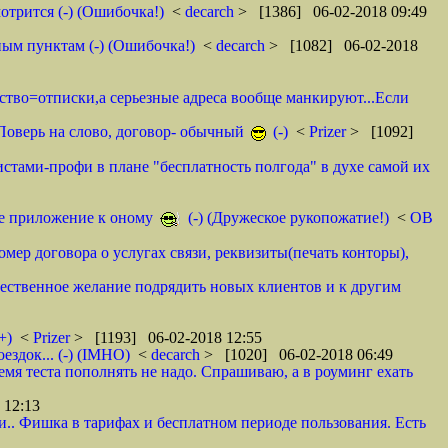
отрится (-) (Ошибочка!)
<
decarch
> [1386] 06-02-2018 09:49
ным пунктам (-) (Ошибочка!)
<
decarch
> [1082] 06-02-2018
мство=отписки,а серьезные адреса вообще манкируют...Если
. Поверь на слово, договор- обычный
(-)
<
Prizer
> [1092]
истами-профи в плане "бесплатность полгода" в духе самой их
тое приложение к оному
(-) (Дружеское рукопожатие!)
<
ОВ
омер договора о услугах связи, реквизиты(печать конторы),
ественное желание подрядить новых клиентов и к другим
+)
<
Prizer
> [1193] 06-02-2018 12:55
здок... (-) (IMHO)
<
decarch
> [1020] 06-02-2018 06:49
емя теста пополнять не надо. Спрашиваю, а в роуминг ехать
 12:13
и.. Фишка в тарифах и бесплатном периоде пользования. Есть