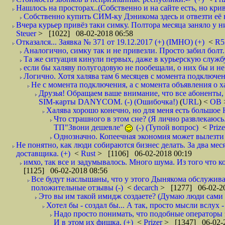
Нашлось на просторах..(Собственно и на сайте есть, но криво. А наро
Собственно купить СИМ-ку Дэникома здесь и отвезти её в
Вчера курьер привёз таки симку. Полтора месяца заняло у них
Steuer
> [1022] 08-02-2018 06:58
Отказался... Заявка № 371 от 19.12.2017 (+) (IMHO) (+)
<
R
Аналогично, симку так и не привезли. Просто забил болт. 
Та же ситуация кинули первых, даже в курьерскую службу
если бы халяву полугодовую не пообещали, о них бы и не
Логично. Хотя халява там 6 месяцев с момента подключени
Не с момента подключения, а с момента объявления о хал
Друзья! Обращаем ваше внимание, что все абоненты, 
SIM-карты DANYCOM. (-) (Ошибочка!)
(
URL
) <
ОВ
Халява хорошо конечно, но для меня есть большое 
Что страшного в этом сне? (Я лично развлекаюсь.
ТП"Звони дешевле"
(-) (Тупой вопрос)
<
Priz
Однозначно. Копеечная экономия может вылезти
Не понятно, как люди собираются бизнес делать. За два мес
доставщика. (+)
<
Rust
> [1106] 06-02-2018 00:19
имхо, так все и задумывалось. Много шума. Из того что к
[1125] 06-02-2018 08:56
Все будут наслышаны, что у этого Дынякома обслуживан
положительные отзывы (-)
<
decarch
> [1277] 06-02-20
Это вы им такой имидж создаете? (Думаю люди сами оп
Хотел бы - создал бы... А так, просто мысли вслух 
Надо просто понимать, что подобные операторы 
И в этом их фишка. (+)
<
Prizer
> [1347] 06-02-2