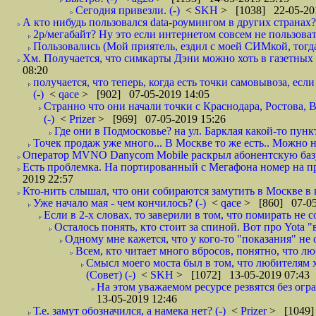
Сегодня привезли. (-)
<
SKH
> [1038] 22-05-20
А кто нибудь пользовался data-роумингом в других странах?
2р/мегабайт? Ну это если интернетом совсем не пользовать
Пользовались (Мой приятель, ездил с моей СИМкой, тогд
Хм. Получается, что симкарты Дэни можно хоть в газетных к
08:20
получается, что теперь, когда есть точки самовывоза, есл
(-)
<
qace
> [902] 07-05-2019 14:05
Странно что они начали точки с Краснодара, Ростова,
(-)
<
Prizer
> [969] 07-05-2019 15:26
Где они в Подмосковье? на ул. Барклая какой-то пункт
Точек продаж уже много... В Москве то же есть.. Можно на
Оператор MVNO Danycom Mobile раскрыл абонентскую базу.
Есть проблемка. На портированный с Мегафона номер на при
2019 22:57
Кто-нить слышал, что они собираются замутить в Москве в к
Уже начало мая - чем кончилось? (-)
<
qace
> [860] 07-05
Если в 2-х словах, то заверили в том, что помирать не с
Осталось понять, кто стоит за спиной. Вот про Yota "
Одному мне кажется, что у кого-то "показания" не с
Всем, кто читает много вбросов, понятно, что люб
Смысл моего моста был в том, что любителям хо
(Совет) (-)
<
SKH
> [1072] 13-05-2019 07:43
На этом уважаемом ресурсе резвятся без огр
13-05-2019 12:46
Т.е. замут обозначился, а намека нет? (-)
<
Prizer
> [1049]