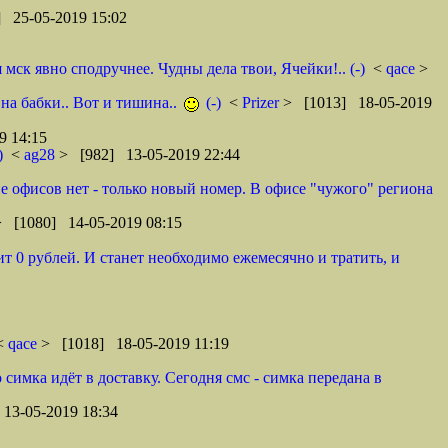
 25-05-2019 15:02
ск явно сподручнее. Чудны дела твои, Ячейки!.. (-)
<
qace
>
 на бабки.. Вот и тишина..
(-)
<
Prizer
> [1013] 18-05-2019
9 14:15
)
<
ag28
> [982] 13-05-2019 22:44
оне офисов нет - только новый номер. В офисе "чужого" региона
> [1080] 14-05-2019 08:15
т 0 рублей. И станет необходимо ежемесячно и тратить, и
 <
qace
> [1018] 18-05-2019 11:19
 симка идёт в доставку. Сегодня смс - симка передана в
13-05-2019 18:34