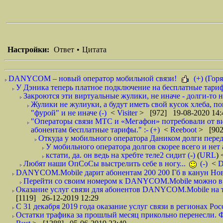
Настройки:
Ответ
•
Цитата
DANYCOM – новый оператор мобильной связи!
(+) (Горя
У Дэника теперь платное подключение на бесплатные тарифы
Закроются эти виртуальные жулики, не иначе - долги-то не
Жулики не жулиуки, а будут иметь свой кусок хлеба, п
"фурой" и не иначе (-)
<
Visiter
> [972] 19-08-2020 14:
"Операторы связи МТС и «Мегафон» потребовали от вир
абонентам бесплатные тарифы." :- (+)
<
Reeboot
> [902
Откуда у мобильного оператора Даником долги перед
У мобильного оператора долгов скорее всего и нет 
кстати, да. он ведь на хребте теле2 сидит (-)
(
URL
)
Любят наши ОпСоСы выстрелить себе в ногу...
(-)
<
DANYCOM.Mobile дарит абонентам 200 200 Гб в канун Нового
Перейти со своим номером к DANYCOM.Mobile можно в 5
Оказание услуг связи для абонентов DANYCOM.Mobile на те
[1119] 26-12-2019 12:29
С 31 декабря 2019 года оказание услуг связи в регионах Росс
Остатки трафика за прошлый месяц прикольно перенесли. Фа