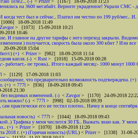
гаю Теле2... (-)
<
Prizer
> [1167] 18-09-2018 11:23
енялись на 3600 мегабайт. Верните украденное! Украли СМС - доб
 И когда тест был и сейчас.. Платил им честно по 199 руб/мес..
[1006] 18-09-2018 11:49
Zavgor
> [1073] 15-09-2018 10:21
9-2018 10:46
ие. И главное на другие тарифы с него переход закрыли. Видимо
менения ) получается, скорость была около 300 кбит ? Или все 
 20-09-2018 15:04
ит/с) (+)
<
Prizer
> [982] 18-09-2018 11:14
няя капля. (-)
<
Rust
> [1018] 15-09-2018 00:28
:- работает,- не трожь).. Итого каждый месяц:- 1000 минут 100
7l
> [1129] 17-09-2018 11:03
сообщение, что предварительно возможность подтверждена. (+)
. (+)
<
777l
> [936] 18-09-2018 09:45
-2018 21:30
без видимых изменений. (-)
<
Zavgor
> [1170] 24-09-2018 22:2
ить можно? (-)
<
777l
> [998] 02-10-2018 09:39
, сам практически его не тестил плотно.. Начну в конце сентября
чальная новость)
<
777l
> [1044] 18-09-2018 09:43
кий..) Трафика у меня числится 30 ГБ.. Выжать знаю как. У меня
.. (+)
<
Prizer
> [1070] 18-09-2018 11:20
2018 г. (+) (Горячая новость)
(
URL
) <
Prizer
> [1338] 31-08-20
zer
> [1125] 11-02-2018 10:12