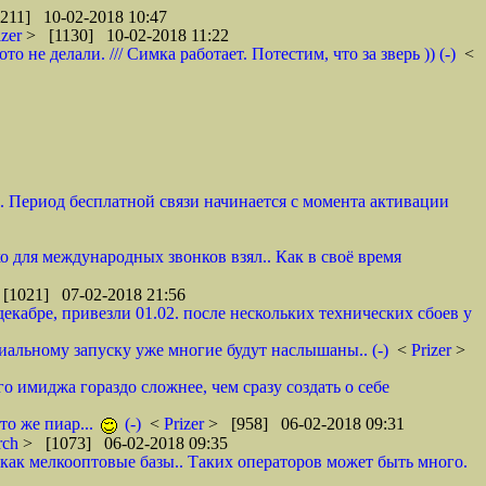
211] 10-02-2018 10:47
izer
> [1130] 10-02-2018 11:22
не делали. /// Симка работает. Потестим, что за зверь )) (-)
<
и. Период бесплатной связи начинается с момента активации
ко для международных звонков взял.. Как в своё время
[1021] 07-02-2018 21:56
декабре, привезли 01.02. после нескольких технических сбоев у
циальному запуску уже многие будут наслышаны.. (-)
<
Prizer
>
о имиджа гораздо сложнее, чем сразу создать о себе
то же пиар...
(-)
<
Prizer
> [958] 06-02-2018 09:31
rch
> [1073] 06-02-2018 09:35
как мелкооптовые базы.. Таких операторов может быть много.