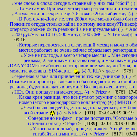
мне слово в слово сегодня, странный у них там "сбой" (-)
То же самое. Причем в четвертый раз звонили и техниче
А куда если не секрет везут? Я тоже с 20 декабря жду. (-)
В Ростов-на-Дону, т.е. эти 280км уже можно было бы пеш
Поясните откуда столько хайпа по этому деникому?Тинькоф
оператор должен быть реальный а не виртуальный (-)
<
And
200 руб/мес за 10 Гб, 500 минут, 500 СМС... У Тинькофф не
09:16
Которые переносятся на следующий месяц и можно обмен
местах работает не очень сейчас сбрасывает регистрацию
У же не полгода, а всего четыре месяца... Мне сегод
реклама, 2. минимум пользователей, и максимум шума.
DANYCOM: все абоненты, отправившие заявку до 1 мая, пол
момента доставки SIM-карты
(-)
(
URL
) <
qace
> [975] 1
серьезная заявка для привлечения тех же дачников (( (-)
<
Похоже они просто развлекают себя и кидают других любител
региона, будут попадать в роумиг? Все верно - если тот, кто вам звони 
НЕт. Они попадут на межгород.. (-)
<
Prizer
> [876] 17-0
Какая хрен разница, что все путают роуминг с межгор
номер (этого краснодарского коллцентра) (+) (IMHO)
Чем больше людей будет попадать на деньги, тем бо
всей стране
(-)
<
Nick
> [911] 03-01-2019 00:19
Совершенно не факт - проще поставить "Сотовые опе
(Личный опыт)
<
Pago
> [1189] 03-01-2019 01:09
У кого кнопочный, проще дэником. А ещё лучше 
гигабайты на минуты.. (-)
<
Prizer
> [817] 03-01