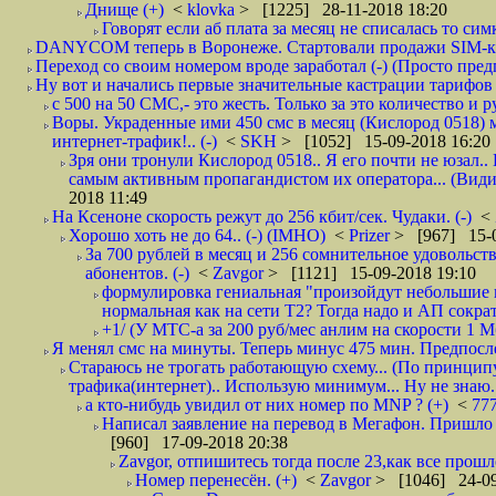
Днище (+)
<
klovka
> [1225] 28-11-2018 18:20
Говорят если аб плата за месяц не списалась то симк
DANYCOM теперь в Воронеже. Стартовали продажи SIM-карт
Переход со своим номером вроде заработал (-) (Просто пре
Ну вот и начались первые значительные кастрации тарифов 
с 500 на 50 СМС,- это жесть. Только за это количество и ру
Воры. Украденные ими 450 смс в месяц (Кислород 0518) 
интернет-трафик!.. (-)
<
SKH
> [1052] 15-09-2018 16:20
Зря они тронули Кислород 0518.. Я его почти не юзал.. 
самым активным пропагандистом их оператора... (Видим
2018 11:49
На Ксеноне скорость режут до 256 кбит/сек. Чудаки. (-)
<
Хорошо хоть не до 64.. (-) (IMHO)
<
Prizer
> [967] 15-0
За 700 рублей в месяц и 256 сомнительное удовольст
абонентов. (-)
<
Zavgor
> [1121] 15-09-2018 19:10
формулировка гениальная "произойдут небольшие из
нормальная как на сети Т2? Тогда надо и АП сократ
+1/ (У МТС-а за 200 руб/мес анлим на скорости 1 Мб
Я менял смс на минуты. Теперь минус 475 мин. Предпослед
Стараюсь не трогать работающую схему... (По принципу
трафика(интернет).. Использую минимум... Ну не знаю..
а кто-нибудь увидил от них номер по MNP ? (+)
<
77
Написал заявление на перевод в Мегафон. Пришло 
[960] 17-09-2018 20:38
Zavgor, отпишитесь тогда после 23,как все прошло
Номер перенесён. (+)
<
Zavgor
> [1046] 24-09