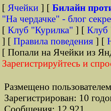
[
Ячейки
] [
Билайн прот
"На чердачке" - блог секр
[
Клуб "Курилка"
] [
Клуб 
] [
Правила поведения
] [
[ Попали на Ячейки из Ян
Зарегистрируйтесь и спро
Размещено пользователем
Зарегистрирован: 10 годо
Сообщения: 12,921