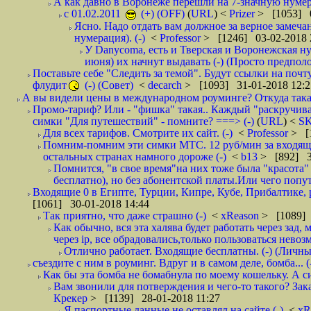
А как давно в Воронеже перешли на 7-значную нумер
с 01.02.2011
(+) (OFF)
(
URL
) <
Prizer
> [1053] 0
Ясно. Надо отдать вам должное за верное замечан
нумерация). (-)
<
Professor
> [1246] 03-02-2018 
У Danycoma, есть и Тверская и Воронежская ну
июня) их начнут выдавать (-) (Просто предпол
Поставьте себе "Следить за темой". Будут ссылки на почт
флудит
(-) (Совет)
<
decarch
> [1093] 31-01-2018 12:2
А вы видели цены в международном роуминге? Откуда такая
Промо-тариф? Или - "фишка" такая.. Каждый "раскручивае
симки "Для путешествий" - помните? ===> (-)
(
URL
) <
S
Для всех тарифов. Смотрите их сайт. (-)
<
Professor
> [
Помним-помним эти симки МТС. 12 руб/мин за входящие и
остальных странах намного дороже (-)
<
b13
> [892] 3
Помнится, "в свое время"на них тоже была "красота
бесплатно), но без абонентской платы.Или чего попут
Входящие 0 в Египте, Турции, Кипре, Кубе, Прибалтике, р
[1061] 30-01-2018 14:44
Так приятно, что даже страшно (-)
<
xReason
> [1089] 
Как обычно, вся эта халява будет работать через зад
через ip, все обрадовались,только пользоваться нево
Отлично работает. Входящие бесплатны. (-) (Личн
съездите с ним в роуминг. Вдруг и в самом деле, бомба... (
Как бы эта бомба не бомабнула по моему кошельку. А си
Вам звонили для потверждения и чего-то такого? Зака
Крекер
> [1139] 28-01-2018 11:27
Я паспортные данные не оставлял на сайте (-)
<
xR