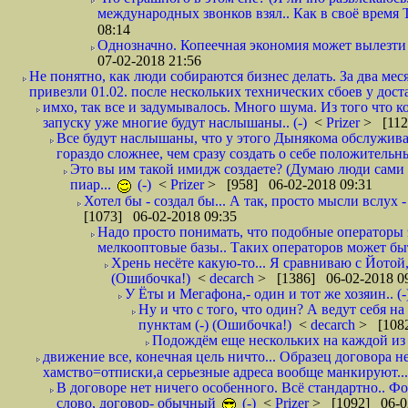
международных звонков взял.. Как в своё время
08:14
Однозначно. Копеечная экономия может вылезти
07-02-2018 21:56
Не понятно, как люди собираются бизнес делать. За два мес
привезли 01.02. после нескольких технических сбоев у дост
имхо, так все и задумывалось. Много шума. Из того что к
запуску уже многие будут наслышаны.. (-)
<
Prizer
> [112
Все будут наслышаны, что у этого Дынякома обслужива
гораздо сложнее, чем сразу создать о себе положительн
Это вы им такой имидж создаете? (Думаю люди сами оп
пиар...
(-)
<
Prizer
> [958] 06-02-2018 09:31
Хотел бы - создал бы... А так, просто мысли вслух 
[1073] 06-02-2018 09:35
Надо просто понимать, что подобные операторы 
мелкооптовые базы.. Таких операторов может быт
Хрень несёте какую-то... Я сравниваю с Йотой
(Ошибочка!)
<
decarch
> [1386] 06-02-2018 0
У Ёты и Мегафона,- один и тот же хозяин.. (-
Ну и что с того, что один? А ведут себя 
пунктам (-) (Ошибочка!)
<
decarch
> [1082
Подождём еще нескольких на каждой из 
движение все, конечная цель ничто... Образец договора н
хамство=отписки,а серьезные адреса вообще манкируют...
В договоре нет ничего особенного. Всё стандартно.. Фот
слово, договор- обычный
(-)
<
Prizer
> [1092] 06-0