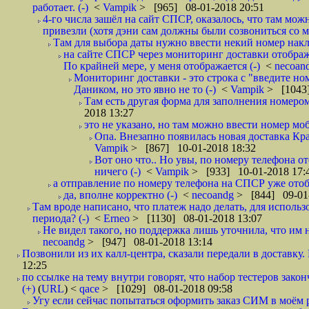
работает. (-)
<
Vampik
> [965] 08-01-2018 20:51
4-го числа зашёл на сайт СПСР, оказалось, что там мож
привезли (хотя дэни сам должны были созвониться со мн
Там для выбора даты нужно ввести некий номер накла
на сайте СПСР через мониторинг доставки отображ
По крайней мере, у меня отображается (-)
<
necoan
Мониторинг доставки - это строка с "введите но
Даником, но это явно не то (-)
<
Vampik
> [1043]
Там есть другая форма для заполнения номером 
2018 13:27
это не указано, но там можно ввести номер моб
Опа. Внезапно появилась новая доставка Кра
Vampik
> [867] 10-01-2018 18:32
Вот оно что.. Но увы, по номеру телефона о
ничего (-)
<
Vampik
> [933] 10-01-2018 17:
а отправление по номеру телефона на СПСР уже отоб
да, вполне корректно (-)
<
necoandg
> [844] 09-01
Там вроде написано, что платеж надо делать, для использ
периода? (-)
<
Erneo
> [1130] 08-01-2018 13:07
Не видел такого, но поддержка лишь уточнила, что им 
necoandg
> [947] 08-01-2018 13:14
Позвонили из их калл-центра, сказали передали в доставку. И
12:25
по ссылке на тему внутри говорят, что набор тестеров зак
(+)
(
URL
) <
qace
> [1029] 08-01-2018 09:58
Угу если сейчас попытаться оформить заказ СИМ в моём р