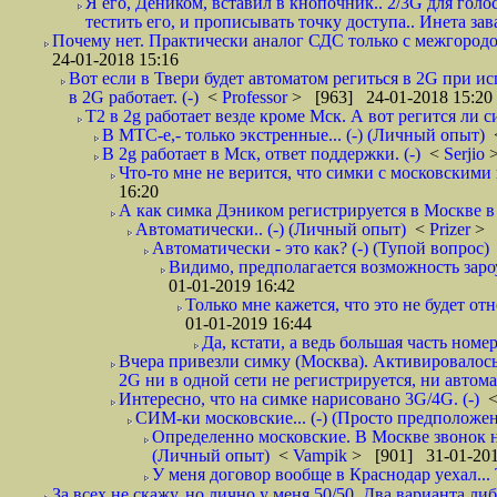
Я его, Деником, вставил в кнопочник.. 2/3G для голо
тестить его, и прописывать точку доступа.. Инета зава
Почему нет. Практически аналог СДС только с межгородом.
24-01-2018 15:16
Вот если в Твери будет автоматом региться в 2G при ис
в 2G работает. (-)
<
Professor
> [963] 24-01-2018 15:20
T2 в 2g работает везде кроме Мск. А вот регится ли с
В МТС-е,- только экстренные... (-) (Личный опыт)
В 2g работает в Мск, ответ поддержки. (-)
<
Serjio
Что-то мне не верится, что симки с московскими 
16:20
А как симка Дэником регистрируется в Москве в 
Автоматически.. (-) (Личный опыт)
<
Prizer
> 
Автоматически - это как? (-) (Тупой вопрос)
Видимо, предполагается возможность зароу
01-01-2019 16:42
Только мне кажется, что это не будет о
01-01-2019 16:44
Да, кстати, а ведь большая часть номер
Вчера привезли симку (Москва). Активировалось п
2G ни в одной сети не регистрируется, ни автом
Интересно, что на симке нарисовано 3G/4G. (-)
СИМ-ки московские... (-) (Просто предположе
Определенно московские. В Москве звонок н
(Личный опыт)
<
Vampik
> [901] 31-01-201
У меня договор вообще в Краснодар уехал...
За всех не скажу, но лично у меня 50/50. Два варианта л