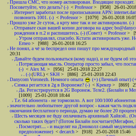
Пришла СМС, что номер активирован. Входящие проходят. И
Посоветуйте, что делать? (-)
<
Professor
> [958] 26-01-2018
Интернет заработал после прописывания APN: internet.da
позвонить 1001. (-)
<
Professor
> [1079] 26-01-2018 16:0
Прошло уже 2е суток, а крту мне так и не активировали. (-)
Отправьте скан вашей копии договора на адрес bo@danyc
рождения в п.2 и распишитесь. (-) (Совет)
<
Professor
> [
Утром отправлял, спасибо. Кстати активировать уже. Но 
Erneo
> [988] 26-01-2018 16:25
Не понял, а чё за беспредел они пишут про международный 
20:31
Давайте будем пользоваться (кому надо), и не будем об этом
Потрясающая мысль. Оператор просто забыл, что постави
(-)
<
Alex M.
> [956] 25-01-2018 22:27
. (-)
(
URL
) <
SKH
> [886] 25-01-2018 22:43
Danycom Voronezh. Немного опыта
(+) (Личный опыт) (+
Симка регается в 2g в Воронеже? (-)
<
Крекер
> [869] 25
Да. Регистрируется в 2G Воронеж. Теле2. (Билайн и Мег
[1009] 25-01-2018 18:44
Т.е. 64 абонента - не тормозило. А вот 100/1000 абонентов
значительно любопытнее другой вопрос - какая часть подк
окончания бесплатного периода, думаю не более 20 проценто
Шесть месяцев не буду оплачивать архивный Хайвэй.. (Он 
сколько таких будет? (Потом Билайн посчитает(Мегафон, 
Посмотрят.... - и выделят на Дэниколл самый медленный
предположение)
<
decarch
> [918] 25-01-2018 15:46