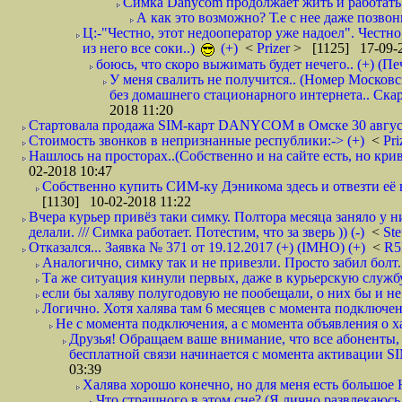
Симка Danycom продолжает жить и работать 
А как это возможно? Т.е с нее даже позвон
Ц:-"Честно, этот недооператор уже надоел". Честно
из него все соки..)
(+)
<
Prizer
> [1125] 17-09-2
боюсь, что скоро выжимать будет нечего.. (+) (Пе
У меня свалить не получится.. (Номер Московс
без домашнего стационарного интернета.. Ск
2018 11:20
Стартовала продажа SIM-карт DANYCOM в Омске 30 августа 
Стоимость звонков в непризнанные республики:-> (+)
<
Pri
Нашлось на просторах..(Собственно и на сайте есть, но криво. А наро
02-2018 10:47
Собственно купить СИМ-ку Дэникома здесь и отвезти её в
[1130] 10-02-2018 11:22
Вчера курьер привёз таки симку. Полтора месяца заняло у н
делали. /// Симка работает. Потестим, что за зверь )) (-)
<
St
Отказался... Заявка № 371 от 19.12.2017 (+) (IMHO) (+)
<
R
Аналогично, симку так и не привезли. Просто забил болт. 
Та же ситуация кинули первых, даже в курьерскую службу
если бы халяву полугодовую не пообещали, о них бы и не
Логично. Хотя халява там 6 месяцев с момента подключени
Не с момента подключения, а с момента объявления о хал
Друзья! Обращаем ваше внимание, что все абоненты, 
бесплатной связи начинается с момента активации 
03:39
Халява хорошо конечно, но для меня есть большое 
Что страшного в этом сне? (Я лично развлекаюсь.