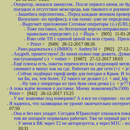
Оператор, оказался лакмусом.. После первого июня, не бу
поездках и отсутствие межгорода, как такового и роуминга.
Зашибись перспектива... Перед каждым звонком проверят
Визуально -по префиксу, я так понял -уже не определи
Выручает приложение Сотовые операторы ) (-)
(
URL
Тоже поставил, но бесплатная версия неправильно
правильно определяет. (-)
<
Йцук
> [905] 11-01-2
Взял себе ТП с единой ценой на всю страну.. При
<
Prizer
> [949] 28-12-2017 08:26
Рано радоваться (-) (IMHO)
<
Andrey34
> [992] 27-12-
Андрей, приветствую! До июня нужно еще дожить. Думаю 
наступающим! (-)
<
vedser
> [1007] 27-12-2017 18:03
Ещё плюсы есть, пакеты переносятся на следующий месяц 
снимают в минус как на сдс. Работает на две сети (+)
<
j
Сейчас подбирал тариф шефу для поездки в Крым. И то
ни Би, ни, тем более, Т2 такого не делают (-)
<
and_klg
Ну там у оператора из трех букв своя дочка (-)
<
je77
А пока ждём звонков о доставке. Моему знакомому(№1500) поз
Prizer
> [942] 26-12-2017 15:25
У вас знакомые под номерами? А я все по старинке - по 
Я надеюсь, что халявщики не уронят окончательно интернет 
07:50
Она и без них упадет. Сегодня ЯТранспорт отказался пока
том же аппарате нормально работает. Уже не первый раз т
У меня в ВК через Т2 не авторизуется, а через МТС - 
10:31