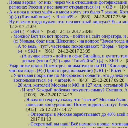
Новая версия "от них" через vk в отношении фотофиксаци
регионах России у нас начнут открываться (+)
<
ОВ
> [104
А я пока в отказ ушёл - в моём кругу это было 7 заявок. Х
))) (-) (Личный опыт)
<
Ruslan99
> [888] 24-12-2017 23:56
Ну и зачем тогда нужен этот неизвестный виртуал? Если м
12-2017 21:09
del (-)
<
SKH
> [950] 24-12-2017 23:48
Можно? Вот так вот просто, - пойти на сайт оператора, и л
(с) Уильям, брат наш, Шекспир; - на вопрос "Зачем тогда 
А то ведь, "тут", частенько покрикивают: "Воры! - тариф-
(-)
<
SKH
> [961] 24-12-2017 23:35
(А лучше всего - пойти в офис Билайна, и купить там 
деньги (что и СДС) - два "Гигабайта".) (-)
<
SKH
> [
Удар ниже пояса. Посмотрел, внимательно на ТП "Кислород"
чистом виде.. (+) (Просто предположение)
(
URL
) <
Prizer
> 
Учитывая покрытие по Московской области, это далеко н
воспользоваться. (-)
<
arbat46
> [843] 25-12-2017 09:20
20 млн. жителей Москвы и МО, и 127 млн. остальной Рос
И что? Каждый побежал покупать симку? Смешно. А вт
[1008] 26-12-2017 14:17
Я вам по секрету скажу что "взятие" Москвы было 
повысив конкуренцию. Потом поднять статус Теле2 
[913] 26-12-2017 14:27
Операторы в Москве зарабатывают до 40% всей пр
2017 01:13
Секретный вы наш! Всё намного проще: мотиваци