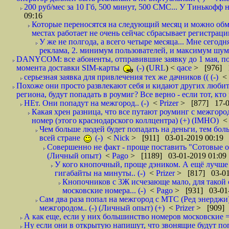
200 руб/мес за 10 Гб, 500 минут, 500 СМС... У Тинькофф не
09:16
Которые переносятся на следующий месяц и можно обмен
местах работает не очень сейчас сбрасывает регистрацию
У же не полгода, а всего четыре месяца... Мне сегод
реклама, 2. минимум пользователей, и максимум шума.
DANYCOM: все абоненты, отправившие заявку до 1 мая, пол
момента доставки SIM-карты
(-)
(
URL
) <
qace
> [976] 1
серьезная заявка для привлечения тех же дачников (( (-)
<
Похоже они просто развлекают себя и кидают других любител
региона, будут попадать в роумиг? Все верно - если тот, кто вам звони 
НЕт. Они попадут на межгород.. (-)
<
Prizer
> [877] 17-0
Какая хрен разница, что все путают роуминг с межгор
номер (этого краснодарского коллцентра) (+) (IMHO)
Чем больше людей будет попадать на деньги, тем бо
всей стране
(-)
<
Nick
> [911] 03-01-2019 00:19
Совершенно не факт - проще поставить "Сотовые опе
(Личный опыт)
<
Pago
> [1189] 03-01-2019 01:09
У кого кнопочный, проще дэником. А ещё лучше 
гигабайты на минуты.. (-)
<
Prizer
> [817] 03-01
Кнопочников с 3Ж исчезающе мало, для такой 
московские номера... (-)
<
Pago
> [931] 03-01-
Сам два раза попал на межгород с МТС (Ред энерджи) 
межгородом.. (-) (Личный опыт) (+)
<
Prizer
> [909] 
А как еще, если у них большинство номеров московские =
Ну если они в открытую напишут, что звонящие будут поп