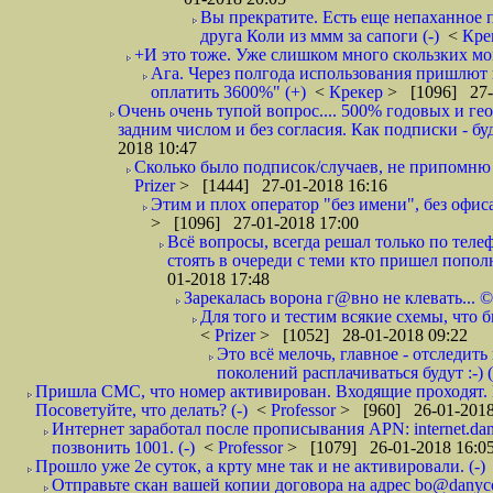
Вы прекратите. Есть еще непаханное 
друга Коли из ммм за сапоги (-)
<
Кре
+И это тоже. Уже слишком много скользких мо
Ага. Через полгода использования пришлют п
оплатить 3600%" (+)
<
Крекер
> [1096] 27-
Очень очень тупой вопрос.... 500% годовых и ге
задним числом и без согласия. Как подписки - бу
2018 10:47
Сколько было подписок/случаев, не припомню 
Prizer
> [1444] 27-01-2018 16:16
Этим и плох оператор "без имени", без офиса
> [1096] 27-01-2018 17:00
Всё вопросы, всегда решал только по телеф
стоять в очереди с теми кто пришел попол
01-2018 17:48
Зарекалась ворона г@вно не клевать... ©
Для того и тестим всякие схемы, что б
<
Prizer
> [1052] 28-01-2018 09:22
Это всё мелочь, главное - отследит
поколений расплачиваться будут :-) (
Пришла СМС, что номер активирован. Входящие проходят. И
Посоветуйте, что делать? (-)
<
Professor
> [960] 26-01-2018
Интернет заработал после прописывания APN: internet.da
позвонить 1001. (-)
<
Professor
> [1079] 26-01-2018 16:0
Прошло уже 2е суток, а крту мне так и не активировали. (-)
Отправьте скан вашей копии договора на адрес bo@danyc