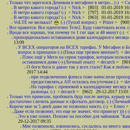
Только что зарегился Деником в мегафоне в метро... (-)
<
С
В метро какого города? (-)
<
Nick
> [803] 01-01-2019 16
В метро какого города? (-)
<
Nick
> [797] 01-01-2019 16
В метро какого города? (-)
<
Nick
> [963] 01-01-2019 16
VoLTE не мелькал?
(-) (Тупой вопрос)
<
Prizer
> [900]
Все нравится. Все идентично Теле2. Буду советовать всем. (-
Вроде все хорошо, ток почему то 1 гиг щас и 48 минут (-)
<
пропорционально оставшимся дням календарного месяца в
13:09
У ВСЕХ операторов на ВСЕХ тарифах. У Мегафон и Би 
вопрос в принципе (-) (Пока еще трезвое мнение!)
<
de
Плюс ещё у Меги на серии тарифов, которым пользую
оставшимся дням (-) (Личный опыт)
<
decarch
> [901
О боги боги и давно так у всех стало? Как я люблю 
2017 14:44
при подключении флекса тоже начислили пропорц
предоставлять,а АП осталась посуточная (-)
<
sl
На тарифах с привязкой к календарному месяцу 
разницы. (-)
<
decarch
> [962] 29-12-2017 15:01
Только что привезли, пробовать буду после завтра, курьер н
достаточно сличить данные и сфоткать договор. (-) (Личный 
Короче мне за 5 дней даже не позвонил никто. (-)
<
Erneo
>
Даже если позвонят, это еще не значит, что привезут ))) (-)
Это я уже понял. Похоже на пособие для чайников "Как о
29-12-2017 09:35
Мне позвонили, извинились, сослались на много заказ