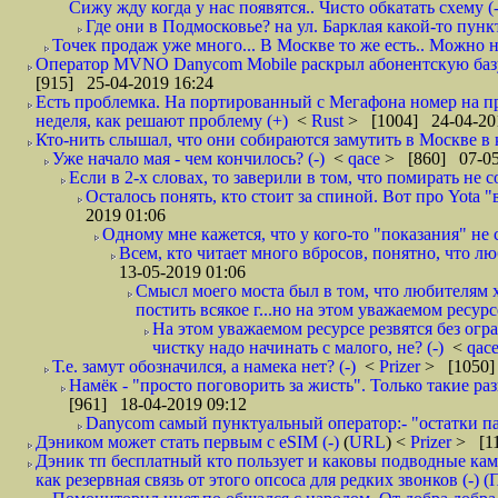
Сижу жду когда у нас появятся.. Чисто обкатать схему (-
Где они в Подмосковье? на ул. Барклая какой-то пункт
Точек продаж уже много... В Москве то же есть.. Можно на
Оператор MVNO Danycom Mobile раскрыл абонентскую базу.
[915] 25-04-2019 16:24
Есть проблемка. На портированный с Мегафона номер на при
неделя, как решают проблему (+)
<
Rust
> [1004] 24-04-20
Кто-нить слышал, что они собираются замутить в Москве в к
Уже начало мая - чем кончилось? (-)
<
qace
> [860] 07-05
Если в 2-х словах, то заверили в том, что помирать не с
Осталось понять, кто стоит за спиной. Вот про Yota "
2019 01:06
Одному мне кажется, что у кого-то "показания" не с
Всем, кто читает много вбросов, понятно, что люб
13-05-2019 01:06
Смысл моего моста был в том, что любителям х
постить всякое г...но на этом уважаемом ресурсе.
На этом уважаемом ресурсе резвятся без огр
чистку надо начинать с малого, не? (-)
<
qac
Т.е. замут обозначился, а намека нет? (-)
<
Prizer
> [1050]
Намёк - "просто поговорить за жисть". Только такие ра
[961] 18-04-2019 09:12
Danycom самый пунктуальный оператор:- "остатки па
Дэником может стать первым с еSIM (-)
(
URL
) <
Prizer
> [11
Дэник тп бесплатный кто пользует и каковы подводные кам
как резервная связь от этого опсоса для редких звонков (-) (