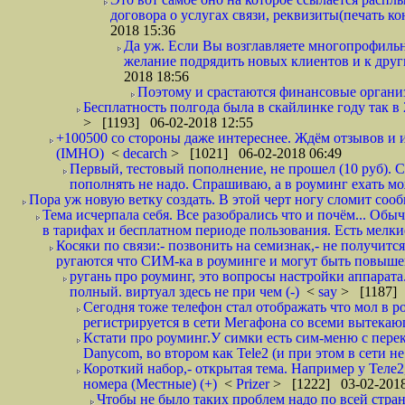
договора о услугах связи, реквизиты(печать ко
2018 15:36
Да уж. Если Вы возглавляете многопрофиль
желание подрядить новых клиентов и к други
2018 18:56
Поэтому и срастаются финансовые организа
Бесплатность полгода была в скайлинке году так в
> [1193] 06-02-2018 12:55
+100500 со стороны даже интереснее. Ждём отзывов и и
(IMHO)
<
decarch
> [1021] 06-02-2018 06:49
Первый, тестовый пополнение, не прошел (10 руб). Сд
пополнять не надо. Спрашиваю, а в роуминг ехать мо
Пора уж новую ветку создать. В этой черт ногу сломит сооб
Тема исчерпала себя. Все разобрались что и почём... О
в тарифах и бесплатном периоде пользования. Есть мелкие
Косяки по связи:- позвонить на семизнак,- не получится
ругаются что СИМ-ка в роуминге и могут быть повышен
ругань про роуминг, это вопросы настройки аппарата
полный. виртуал здесь не при чем (-)
<
say
> [1187] 
Сегодня тоже телефон стал отображать что мол в р
регистрируется в сети Мегафона со всеми вытекаю
Кстати про роуминг.У симки есть сим-меню с пере
Danycom, во втором как Tele2 (и при этом в сети не 
Короткий набор,- открытая тема. Например у Теле2
номера (Местные) (+)
<
Prizer
> [1222] 03-02-2018
Чтобы не было таких проблем надо по всей стране