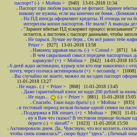
паспорт? (-)
<
Мойша
> [940] 13-01-2018 11:34
Паспорт при любом раскладе не фотают. Заранее вбит
никому не нужны, если вы конечно не бомж.. (Бомжам в
На ПД иногда оформляют кредиты. И отнюдь не на б
интересны копии паспортов. Не знали? А выводы дела
"Заранее вбитые ПД ускоряют процесс вписывания"?
остается, а листочек с паспорт данными, чтобы запол
Не парься. Лучше не бери... Он всё равно тебе нафи
Prizer
> [927] 13-01-2018 13:58
Наконец здравая мысль. (-)
<
Consul
> [871] 14-
В чем сакральный смысл передачи паспортных да
каракули? (+)
<
Мойша
> [942] 14-01-2018 10:5
6 дней ждал активации, курьер или кто еще накосячил с от
почту, через полчаса активировали (+)
<
necoandg
> [1008]
Вы случайно не знаете, можно ли на один паспорт оформи
11-01-2018 13:27
Не надо.. (-)
<
Prizer
> [868] 11-01-2018 13:45
Даже гарантийный взнос не надо 200 рублей за июнь?
Не надо...
(-)
<
Prizer
> [881] 11-01-2018 15:05
Спасибо. Таки надо брать! (-)
<
Мойша
> [835] 
в тестовый период нельзя больше одной симки на паспор
Поддержка в ВК пишет. (+)
<
Мойша
> [963] 11-01-
ну я Вам что сказал? В тестовом периоде больше одн
берите (-)
<
slava87
> [1023] 11-01-2018 15:50
Активировали днем. Да.. Чувствую, что все коллеги, соска
чтобы связь появилась?", скоро будут "здесь".. (Личный опыт