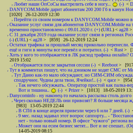
Любят наши ОпСоСы выстрелить себе в ногу...
(-)
<
DANYCOM.Mobile дарит абонентам 200 200 Гб в канун Нового
[1020] 26-12-2019 12:30
Перейти со своим номером к DANYCOM.Mobile можно в 5
Оказание услуг связи для абонентов DANYCOM.Mobile на 
временно приостановлено с 09.01.2020 г. (+)
(
URL
) <
ag28
>
С 31 декабря 2019 года оказание услуг связи в регионах Рос
(-)
(
URL
) <
ag28
> [859] 26-12-2019 12:24
Остатки трафика за прошлый месяц прикольно перенесли. Ф
ещё и гиги в минуты все перевёл и потратил. (-)
<
Rust
> [
Хоть у кого то отображается в ЛК расход трафика онлайн? О
2019 15:02
Отображается после закрытия сессии (-)
<
Reeboot
> [917
Тут в комментах пишут, что на дэником не ходят СМС от Мо
Тут Даню как-то мало обсуждают, но СИМ-СИМ обсуждали 
сподручнее. Чудны дела твои, Ячейки!.. (-)
<
qace
> [954]
Так нечего обсужжать.. Оператор простой как палка-верё
Вот и тишина..
(-)
<
Prizer
> [1013] 18-05-2019 13:
Danycominfo - ну наконец-то началась рассылка столь дол
Через сколько НЕДЕЛЬ они привозят? Я больше месяца жду,
[983] 13-05-2019 22:44
В СПб в конце апреля привезли через 6 или 7 дней. (-)
9 мес. назад задавал этот вопрос саппорту... - "Восст
нет - только новый номер. В офисе "чужого" региона во
Может они на есим бизнес метят... Вот и не спешат.. (О
14-05-2019 08:15