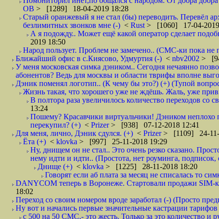
Помониторил инет,по общался с народом. От добра добра 
ОВ
> [1289] 18-04-2019 18:28
Старый оранжевый я не стал (бы) переводить. Перевёл а
безлимитных звонков мне (-)
<
Rust
> [1060] 17-04-2019
А я подожду.. Может ещё какой оператор сделает подо
2019 18:50
Народ пользует. Проблем не замечено.. (СМС-ки пока не п
Ближайший офис в с.Киясово, Удмуртия (-)
<
nbv2002
> [9
У меня московская симка дэником.. Сегодня нечаянно позво
абонентов? Ведь для москвы и области тврифы вполне выго
Дэник поменял логотип.. (К чему бы это?) (+) (Тупой вопро
Жизнь такая, что хорошего уже не ждёшь. Жаль, уже привы
В полтора раза увеличилось количество переходов со
13:24
Пошему? Красавчики виртуальчики! Дэником неплохо п
перекупил? (+)
<
Prizer
> [938] 07-12-2018 12:41
Для меня, лично, Дэник сдулся. (+)
<
Prizer
> [1109] 24-11-
Ёта (+)
<
klovka
> [997] 25-11-2018 19:29
Ну, днищем он не стал.. Это очень резко сказано. Прос
нему идти и идти.. (Простота, нет роуминга, подписок
Днище (+)
<
klovka
> [1225] 28-11-2018 18:20
Говорят если аб плата за месяц не списалась то симк
DANYCOM теперь в Воронеже. Стартовали продажи SIM-карт
18:02
Переход со своим номером вроде заработал (-) (Просто пре
Ну вот и начались первые значительные кастрации тарифов 
с 500 на 50 СМС,- это жесть. Только за это количество и ру