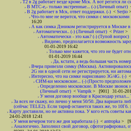
T2 в 2g работает везде кроме Мск. А вот регится ли с
В МТС-е,- только экстренные... (-) (Личный опыт)
В 2g работает в Мск, ответ поддержки. (-)
<
Serjio
Что-то мне не верится, что симки с московскими 
16:20
А как симка Дэником регистрируется в Москве в 
Автоматически.. (-) (Личный опыт)
<
Prizer
> 
Автоматически - это как? (-) (Тупой вопрос)
Видимо, предполагается возможность зароу
01-01-2019 16:42
Только мне кажется, что это не будет о
01-01-2019 16:44
Да, кстати, а ведь большая часть номер
Вчера привезли симку (Москва). Активировалось п
2G ни в одной сети не регистрируется, ни автом
Интересно, что на симке нарисовано 3G/4G. (-)
СИМ-ки московские... (-) (Просто предположе
Определенно московские. В Москве звонок н
(Личный опыт)
<
Vampik
> [901] 31-01-201
У меня договор вообще в Краснодар уехал...
За всех не скажу, но лично у меня 50/50. Два варианта л
(сейчас TELE2). Если тариф останется таких же, то 10Гб. 
Карту доставили, но не активна пока. У кого есть советы к
24-01-2018 12:41
У меня вечером того же дня заработала (-)
<
antropka
> [9
Аналогично. Заполнил свой договор, сфотографировал, 