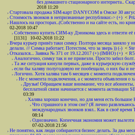
без домашнего стационарного интернета.. Ск
2018 11:20
Стартовала продажа SIM-карт DANYCOM в Омске 30 августа 
Стоимость звонков в непризнанные республики:-> (+)
<
Pri
Нашлось на просторах..(Собственно и на сайте есть, но криво. А наро
02-2018 10:47
Собственно купить СИМ-ку Дэникома здесь и отвезти её в
[1131] 10-02-2018 11:22
Вчера курьер привёз таки симку. Полтора месяца заняло у н
делали. /// Симка работает. Потестим, что за зверь )) (-)
<
St
Отказался... Заявка № 371 от 19.12.2017 (+) (IMHO) (+)
<
R
Аналогично, симку так и не привезли. Просто забил болт. 
Та же ситуация кинули первых, даже в курьерскую службу
если бы халяву полугодовую не пообещали, о них бы и не
Логично. Хотя халява там 6 месяцев с момента подключени
Не с момента подключения, а с момента объявления о хал
Друзья! Обращаем ваше внимание, что все абоненты, 
бесплатной связи начинается с момента активации 
03:39
Халява хорошо конечно, но для меня есть большое 
Что страшного в этом сне? (Я лично развлекаюсь.
международных звонков взял.. Как в своё время
08:14
Однозначно. Копеечная экономия может вылезти
07-02-2018 21:56
Не понятно, как люди собираются бизнес делать. За два мес