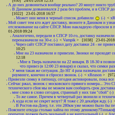
[930] 24-01-2018 12:53
А до них дозвониться вообще реально? 20 минут никто трубк
В Даником дозванивался 2 раза без проблем, и в СПСР дозв
[1022] 23-01-2018 16:57
Может они меня в черный список добавили
(-)
<
xR
Мой совет тем кто ждет доставку, звоните в Даником и узн
отслеживание на сайте СПСР. Мою накладную сбросили в п
01-2018 09:24
Аналогично, передали в СПСР 10-го, доставку назначили н
переназначили на 30-е. (-)
<
Vampik
> [1038] 23-01-2018
Через сайт СПСР поставил дату доставки 24 - не привезл
10:25
Мне на 23 назначили и привезли. Звонки не проходят 
12:18
Мне в Тверь назначили на 22 января. В 18-30 я позво
что привез (в 12:00 23 января) и сказал, что симки раз
У меня такая же ситуация. До НГ 4 раза назначали доставк
роуминге, конечно я сбросил звонок. (-)
<
xReason
> [972
Привезли симку в пятницу, сегодня активировали, пока все 
Сейчас ржал, звонок с московского прямого номера... Это С
технического сбоя мы не можем вам сообщить срок доставки
мне слово в слово сегодня, странный у них там "сбой" (-)
То же самое. Причем в четвертый раз звонили и техниче
А куда если не секрет везут? Я тоже с 20 декабря жду. (-)
В Ростов-на-Дону, т.е. эти 280км уже можно было бы пеш
Поясните откуда столько хайпа по этому деникому?Тинькоф
оператор должен быть реальный а не виртуальный (-)
<
And