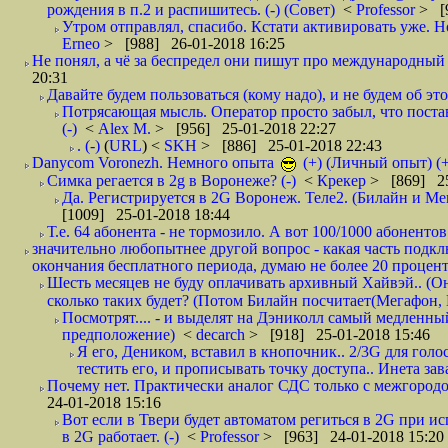
рождения в п.2 и распишитесь. (-) (Совет)
<
Professor
> [
Утром отправлял, спасибо. Кстати активировать уже. Но 
Erneo
> [988] 26-01-2018 16:25
Не понял, а чё за беспредел они пишут про международный 
20:31
Давайте будем пользоваться (кому надо), и не будем об этом
Потрясающая мысль. Оператор просто забыл, что постави
(-)
<
Alex M.
> [956] 25-01-2018 22:27
. (-)
(
URL
) <
SKH
> [886] 25-01-2018 22:43
Danycom Voronezh. Немного опыта
(+) (Личный опыт) (+
Симка регается в 2g в Воронеже? (-)
<
Крекер
> [869] 25
Да. Регистрируется в 2G Воронеж. Теле2. (Билайн и Мег
[1009] 25-01-2018 18:44
Т.е. 64 абонента - не тормозило. А вот 100/1000 абонентов
значительно любопытнее другой вопрос - какая часть подк
окончания бесплатного периода, думаю не более 20 проценто
Шесть месяцев не буду оплачивать архивный Хайвэй.. (Он 
сколько таких будет? (Потом Билайн посчитает(Мегафон, 
Посмотрят.... - и выделят на Дэниколл самый медленный
предположение)
<
decarch
> [918] 25-01-2018 15:46
Я его, Деником, вставил в кнопочник.. 2/3G для голо
тестить его, и прописывать точку доступа.. Инета зава
Почему нет. Практически аналог СДС только с межгородом.
24-01-2018 15:16
Вот если в Твери будет автоматом региться в 2G при ис
в 2G работает. (-)
<
Professor
> [963] 24-01-2018 15:20