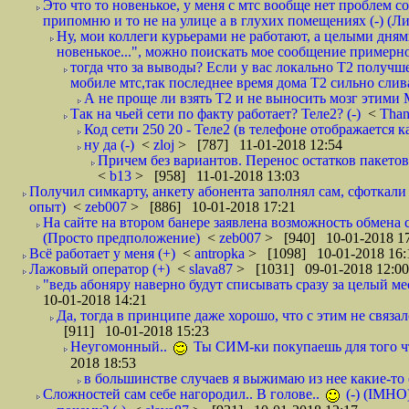
Это что то новенькое, у меня с мтс вообще нет проблем с
припомню и то не на улице а в глухих помещениях (-) (
Ну, мои коллеги курьерами не работают, а целыми днями
новенькое...", можно поискать мое сообщение примерно 
тогда что за выводы? Если у вас локально Т2 получше
мобиле мтс,так последнее время дома Т2 сильно слива
А не проще ли взять Т2 и не выносить мозг этими
Так на чьей сети по факту работает? Теле2? (-)
<
Tha
Код сети 250 20 - Теле2 (в телефоне отображается
ну да (-)
<
zloj
> [787] 11-01-2018 12:54
Причем без вариантов. Перенос остатков пакетов
<
b13
> [958] 11-01-2018 13:03
Получил симкарту, анкету абонента заполнял сам, сфоткали 
опыт)
<
zeb007
> [886] 10-01-2018 17:21
На сайте на втором банере заявлена возможность обмена 
(Просто предположение)
<
zeb007
> [940] 10-01-2018 1
Всё работает у меня (+)
<
antropka
> [1098] 10-01-2018 16:
Лажовый оператор (+)
<
slava87
> [1031] 09-01-2018 12:00
"ведь абоняру наверно будут списывать сразу за целый мес
10-01-2018 14:21
Да, тогда в принципе даже хорошо, что с этим не связал
[911] 10-01-2018 15:23
Неугомонный..
Ты СИМ-ки покупаешь для того ч
2018 18:53
в большинстве случаев я выжимаю из нее какие-то со
Сложностей сам себе нагородил.. В голове..
(-) (IMHO