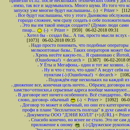
привезли 01.02. после нескольких технических сбоев у дост
имхо, так все и задумывалось. Много шума. Из того что к
запуску уже многие будут наслышаны.. (-)
<
Prizer
> [112
Все будут наслышаны, что у этого Дынякома обслужива
гораздо сложнее, чем сразу создать о себе положительн
Это вы им такой имидж создаете? (Думаю люди сами оп
пиар...
(-)
<
Prizer
> [959] 06-02-2018 09:31
Хотел бы - создал бы... А так, просто мысли вслух 
[1073] 06-02-2018 09:35
Надо просто понимать, что подобные операторы 
мелкооптовые базы.. Таких операторов может быт
Хрень несёте какую-то... Я сравниваю с Йотой
(Ошибочка!)
<
decarch
> [1387] 06-02-2018 0
У Ёты и Мегафона,- один и тот же хозяин.. (-
Ну и что с того, что один? А ведут себя 
пунктам (-) (Ошибочка!)
<
decarch
> [1082
Подождём еще нескольких на каждой из 
движение все, конечная цель ничто... Образец договора н
хамство=отписки,а серьезные адреса вообще манкируют...
В договоре нет ничего особенного. Всё стандартно.. Фот
слово, договор- обычный
(-)
<
Prizer
> [1092] 06-0
Договор то может и обычный, но они его категоричес
профи в плане "бесплатность полгода" в духе самой 
Документы ООО "ДЭНИ КОЛЛ" (+)
(
URL
) <
Prize
Спасибо конечно, но яснее не стало. Это не сам
приложение к оному
(-) (Дружеское рукопож
Это вот самое оно на которое ссылается распл