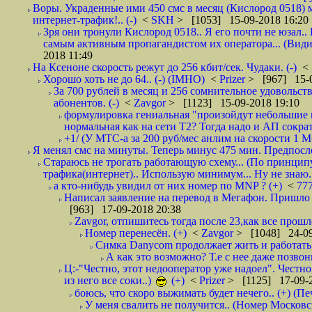
Воры. Украденные ими 450 смс в месяц (Кислород 0518) 
интернет-трафик!.. (-)
<
SKH
> [1053] 15-09-2018 16:20
Зря они тронули Кислород 0518.. Я его почти не юзал.. 
самым активным пропагандистом их оператора... (Видим
2018 11:49
На Ксеноне скорость режут до 256 кбит/сек. Чудаки. (-)
<
Хорошо хоть не до 64.. (-) (IMHO)
<
Prizer
> [967] 15-0
За 700 рублей в месяц и 256 сомнительное удовольст
абонентов. (-)
<
Zavgor
> [1123] 15-09-2018 19:10
формулировка гениальная "произойдут небольшие из
нормальная как на сети Т2? Тогда надо и АП сократ
+1/ (У МТС-а за 200 руб/мес анлим на скорости 1 Мб
Я менял смс на минуты. Теперь минус 475 мин. Предпослед
Стараюсь не трогать работающую схему... (По принципу
трафика(интернет).. Использую минимум... Ну не знаю..
а кто-нибудь увидил от них номер по MNP ? (+)
<
77
Написал заявление на перевод в Мегафон. Пришло 
[963] 17-09-2018 20:38
Zavgor, отпишитесь тогда после 23,как все прошло
Номер перенесён. (+)
<
Zavgor
> [1048] 24-09
Симка Danycom продолжает жить и работать 
А как это возможно? Т.е с нее даже позвон
Ц:-"Честно, этот недооператор уже надоел". Честно
из него все соки..)
(+)
<
Prizer
> [1125] 17-09-2
боюсь, что скоро выжимать будет нечего.. (+) (Пе
У меня свалить не получится.. (Номер Московс