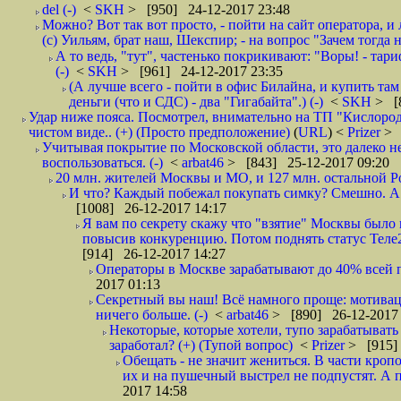
del (-)
<
SKH
> [950] 24-12-2017 23:48
Можно? Вот так вот просто, - пойти на сайт оператора, и л
(с) Уильям, брат наш, Шекспир; - на вопрос "Зачем тогда 
А то ведь, "тут", частенько покрикивают: "Воры! - тариф-
(-)
<
SKH
> [961] 24-12-2017 23:35
(А лучше всего - пойти в офис Билайна, и купить там 
деньги (что и СДС) - два "Гигабайта".) (-)
<
SKH
> [
Удар ниже пояса. Посмотрел, внимательно на ТП "Кислород"
чистом виде.. (+) (Просто предположение)
(
URL
) <
Prizer
> 
Учитывая покрытие по Московской области, это далеко н
воспользоваться. (-)
<
arbat46
> [843] 25-12-2017 09:20
20 млн. жителей Москвы и МО, и 127 млн. остальной Рос
И что? Каждый побежал покупать симку? Смешно. А вт
[1008] 26-12-2017 14:17
Я вам по секрету скажу что "взятие" Москвы было 
повысив конкуренцию. Потом поднять статус Теле2 
[914] 26-12-2017 14:27
Операторы в Москве зарабатывают до 40% всей пр
2017 01:13
Секретный вы наш! Всё намного проще: мотиваци
ничего больше. (-)
<
arbat46
> [890] 26-12-2017 
Некоторые, которые хотели, тупо зарабатывать 
заработал? (+) (Тупой вопрос)
<
Prizer
> [915]
Обещать - не значит жениться. В части кропо
их и на пушечный выстрел не подпустят. А п
2017 14:58