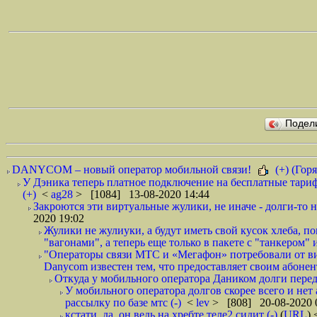
Подел
DANYCOM – новый оператор мобильной связи!
(+) (Горя
У Дэника теперь платное подключение на бесплатные тариф
(+)
<
ag28
> [1084] 13-08-2020 14:44
Закроются эти виртуальные жулики, не иначе - долги-то не
2020 19:02
Жулики не жулиуки, а будут иметь свой кусок хлеба, 
"вагонами", а теперь еще только в пакете с "танкером" и
"Операторы связи МТС и «Мегафон» потребовали от вир
Danycom известен тем, что предоставляет своим абонент
Откуда у мобильного оператора Даником долги перед
У мобильного оператора долгов скорее всего и нет
рассылку по базе мтс (-)
<
lev
> [808] 20-08-2020 
кстати, да. он ведь на хребте теле2 сидит (-)
(
URL
)