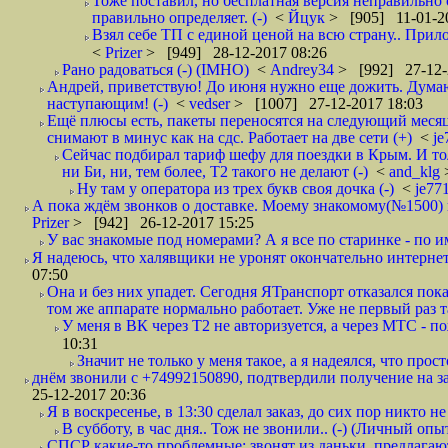
Тоже поставил, но бесплатная версия неправильно
правильно определяет. (-)
<
Йцук
> [905] 11-01-2
Взял себе ТП с единой ценой на всю страну.. При
<
Prizer
> [949] 28-12-2017 08:26
Рано радоваться (-) (IMHO)
<
Andrey34
> [992] 27-12-
Андрей, приветствую! До июня нужно еще дожить. Думаю 
наступающим! (-)
<
vedser
> [1007] 27-12-2017 18:03
Ещё плюсы есть, пакеты переносятся на следующий месяц 
снимают в минус как на сдс. Работает на две сети (+)
<
j
Сейчас подбирал тариф шефу для поездки в Крым. И то
ни Би, ни, тем более, Т2 такого не делают (-)
<
and_klg
Ну там у оператора из трех букв своя дочка (-)
<
je77
А пока ждём звонков о доставке. Моему знакомому(№1500) поз
Prizer
> [942] 26-12-2017 15:25
У вас знакомые под номерами? А я все по старинке - по 
Я надеюсь, что халявщики не уронят окончательно интернет 
07:50
Она и без них упадет. Сегодня ЯТранспорт отказался пока
том же аппарате нормально работает. Уже не первый раз т
У меня в ВК через Т2 не авторизуется, а через МТС - 
10:31
Значит не только у меня такое, а я надеялся, что просто
днём звонили с +74992150890, подтвердили получение на зав
25-12-2017 20:36
Я в воскресенье, в 13:30 сделал заказ, до сих пор никто н
В субботу, в час дня.. Тож не звонили.. (-) (Личный опы
СПСР какие-то проблемные: звонят из даньки, предлагают 