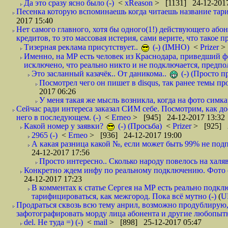
Да это сразу ясно было (-)
<
xReason
> [1131] 24-12-2017
Песенка которую вспоминаешь когда читаешь название тар
2017 15:40
Нет самого главного, хотя бы одного(1!) действующего абон
кредитов, то это массовая истерия, сами верите, что такое п
Тизерная реклама присутствует..
(-) (IMHO)
<
Prizer
>
Именно, на МР есть человек из Краснодара, приведший ф
исключено, что реально никто и не подключается, предпол
Это засланный казачёк.. От даникома..
(-) (Просто 
Посмотрел чего он пишет в disqus, так ранее темы пр
2017 06:26
У меня такая же мысль возникла, когда на фото симкар
Сейчас ради интереса заказал СИМ себе. Посмотрим, как д
него в последующем. (-)
<
Erneo
> [945] 24-12-2017 13:32
Какой номер у заявки?
(-) (Просьба)
<
Prizer
> [925] 2
2965 (-)
<
Erneo
> [936] 24-12-2017 19:00
А какая разница какой №, если может быть 99% не подп
24-12-2017 17:56
Просто интересно.. Сколько народу повелось на халяв
Конкретно ждем инфу по реальному подключению. Фото симо
24-12-2017 17:23
В комментах к статье Сергея на МР есть реально подкл
тарифицироваться, как межгород. Пока всё мутно (-)
(
U
Продраться сквозь всю тему анрил, возможно продублирую,
зафотографировать морду лица абонента и другие любопытн
del. Не туда =) (-)
<
mail
> [898] 25-12-2017 05:47