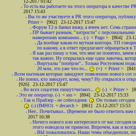
12-2017 01:42
То есть вы работаете на этого оператора в качестве P
2017 15:43
Вы то же участвуете в PR этого оператора, публику
Prizer
> [902] 23-12-2017 15:47
Форум Т2 и банки вижу, а ячеек нет. Семь страниц
ПР бывает разным, "хитрости" с персональными 
намерениях компании... (-)
<
Pago
> [864] 23-12
Да вообще какая-то мутная контора. ТП говори
по какому, а в ответ предлагают обращаться в 
Я как раз пишу о том, что мне не понятно, зачем
так важно. Ну открылась еще одна лавочка, кото
Виртуалы "попёрли".. Только Ростелеком подкл
20 млн, это уже что-то...
(+)
<
Prizer
> [841
Всем нытикам которые завидуют появлению нового сот оп
Не понял, кто завидует, кому, чему? Ну открылся и откры
[926] 23-12-2017 15:47
Во всех соцсетях пишут/читают...
(-)
<
Prizer
> [8
Это не оператор. (-)
<
ssu
> [894] 23-12-2017 15:33
Так и Прайзер - не собеседник
Он только сегодня 
(-) (IMHO)
<
decarch
> [861] 23-12-2017 15:53
Нее.. Почитывал.. (Времени не было ответить вам п
2017 16:38
Ничего нового или интересного от вас сегодня не
этого новодела не привели. Впрочем, как и всегд
ВЫ пожаловались. Наши темы объединили, опят