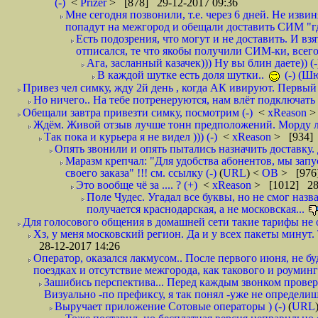
(-)
<
Prizer
> [878] 29-12-2017 09:36
Мне сегодня позвонили, т.е. через 6 дней. Не изв
попадут на межгород и обещали доставить СИМ "где
Есть подозрения, что могут и не доставить. И взят
отписался, те что якобы получили СИМ-ки, всего 
Ага, засланный казачек))) Ну вы блин даете)) (-
В каждой шутке есть доля шутки..
(-) (Ш
Привез чел симку, жду 2й день , когда АК ивируют. Первый р
Но ничего.. На тебе потренеруются, нам влёт подключать б
Обещали завтра привезти симку, посмотрим (-)
<
xReason
>
Ждём. Живой отзыв лучше тонн предположений. Морду ли
Так пока и курьера я не видел ))) (-)
<
xReason
> [934] 
Опять звонили и опять пытались назначить доставку. 
Маразм крепчал: "Для удобства абонентов, мы запу
своего заказа" !!! см. ссылку (-)
(
URL
) <
ОВ
> [976
Это вообще чё за .... ? (+)
<
xReason
> [1012] 28
Поле Чудес. Угадал все буквы, но не смог наз
получается краснодарская, а не московская...
Для голосового общения в домашней сети такие тарифы не о
Хз, у меня московский регион. Да и у всех пакеты минут. 
28-12-2017 14:26
Оператор, оказался лакмусом.. После первого июня, не бу
поездках и отсутствие межгорода, как такового и роуминга.
Зашибись перспектива... Перед каждым звонком проверят
Визуально -по префиксу, я так понял -уже не определи
Выручает приложение Сотовые операторы ) (-)
(
URL