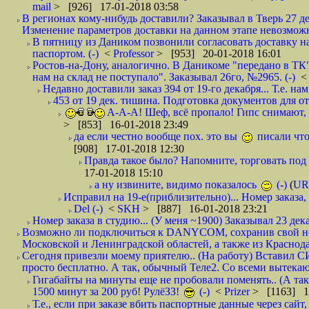
mail
> [926] 17-01-2018 03:58
В регионах кому-нибудь доставили? Заказывал в Тверь 27 де
Изменение параметров доставки на данном этапе невозможн
В пятницу из Даником позвонили согласовать доставку н
паспортом. (-)
<
Professor
> [953] 20-01-2018 16:01
Ростов-на-Дону, аналогично. В Даникоме "передано в ТК"
нам на склад не поступало". Заказывал 26го, №2965. (-)
Недавно доставили заказ 394 от 19-го декабря... Т.е. нам
453 от 19 дек. тишина. Подготовка документов для от
А-А-А! Шеф, всё пропало! Гипс снимают, к
> [853] 16-01-2018 23:49
да если честно вообще пох. это вы
писали что
[908] 17-01-2018 12:30
Правда такое было? Напомните, торговать под
17-01-2018 15:10
а ну извините, видимо показалось
(-)
(
UR
Исправил на 19-е(приблизительно)... Номер заказа, 
Del (-)
<
SKH
> [887] 16-01-2018 23:21
Номер заказа в студию... (У меня ~1900) Заказывал 23 дека
Возможно ли подключиться к DANYCOM, сохранив свой номе
Московской и Ленинградской областей, а также из Краснода
Сегодня привезли моему приятелю.. (На работу) Вставил СИ
просто бесплатно. А так, обычный Теле2. Со всеми вытек
Гигабайты на минуты еще не пробовали поменять.. (А та
1500 минут за 200 руб! РулёЗЗ!
(-)
<
Prizer
> [1163] 1
Т.е., если при заказе вбить паспортные данные через сай