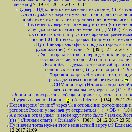
necoandg
> [910] 26-12-2017 16:37
Курьер с ПД клиентов не выходит на связь =) (-)
<
deca
сама служба курьерская ужасная просто, достаточно п
проблемные были. с тех пор ничего не поменялось (-)
Т.е. своей курьерской службы у них нет (что коне
услуг доставки от этого не меньше (-) (IMHO)
<
de
в соцсетях они пишут, что выбранный ранее ном
после 1.01.18 точках продаж. Видимо с кс не сло
Ну с 1 января как офисы продаж откроются эли
рукопожатие!)
<
decarch
> [898] 27-12-2017 1
Увы, mnp на тестовый период у них не преду
составлено так, что до 1.06 они ни за что не 
Кто-нибудь задумался что они собираются
подобных тестов? (-) (Тупой вопрос)
<
Pri
Хороший вопрос. Нет связи=тест, не идет
раскладе зачем они вообще нужны...
СИМ привезут (И только тогда начнётся
вот в остальном не уверен.. -> (+)
<
Pr
Звонили в воскресенье, обещали привезти, но так и не при
Будешь первым.. Пиши..
(-)
<
Prizer
> [934] 25-12-20
Новая версия "от них" через vk в отношении фотофиксаци
регионах России у нас начнут открываться (+)
<
ОВ
> [104
А я пока в отказ ушёл - в моём кругу это было 7 заявок. Х
))) (-) (Личный опыт)
<
Ruslan99
> [888] 24-12-2017 23:56
Ну и зачем тогда нужен этот неизвестный виртуал? Если м
12-2017 21:09