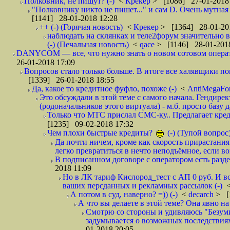
Полковник, не пишут? (-)
<
Крекер
> [1086] 27-01-2018
"Полковнику никто не пишет..." и сам D. Очень мутная
[1141] 28-01-2018 12:28
++ (-) (Горячая новость)
<
Крекер
> [1364] 28-01-20
наблюдать на склянках и теле2форум значительно в
(-) (Печальная новость)
<
qace
> [1146] 28-01-2018
DANYCOM — все, что нужно знать о новом сотовом опера
26-01-2018 17:09
Вопросов стало только больше. В итоге все халявщики по
[1339] 26-01-2018 18:55
Да, какое то кредитное фуфло, похоже (-)
<
AntiMegaF
Это обсуждали в этой теме с самого начала. Гендире
(родоначальников этого виртуала) - м.б. просто базу 
Только что МТС прислал СМС-ку.. Предлагает кре
[1235] 09-02-2018 17:32
Чем плохи быстрые кредиты?
(-) (Тупой вопрос
Да почти ничем, кроме как скорость прирастани
легко превратиться в нечто неподъёмное, если вов
В подписанном договоре с оператором есть разде
2018 11:09
Но в ЛК тариф Кислород_тест с АП 0 руб. И вс
ваших персданных и рекламных рассылок (-)
А потом в суд, наверно? =)) (-)
<
decarch
> [
А что вы делаете в этой теме? Она явно на д
Смотрю со стороны и удивляюсь "Безумию
задумывается о возможных последствия
01-2018 20:05