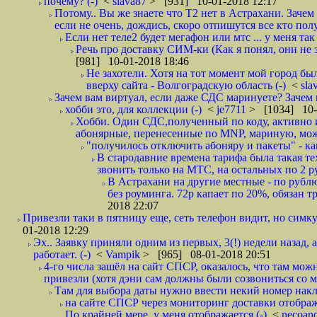
почему? (-)
<
slava87
> [931] 10-01-2018 12:17
Потому.. Вы же знаете что Т2 нет в Астрахани. Зачем
если не очень, дождись, скоро отпишутся все кто полу
Если нет теле2 будет мегафон или мтс ... у меня так 
Речь про доставку СИМ-ки (Как я понял, они не з
[981] 10-01-2018 18:46
Не захотели. Хотя на тот момент мой город бы
вверху сайта - Волгоградскую область (-)
<
sla
Зачем вам виртуал, если даже СДС маринуете? Зачем 
хобби это, для коллекции (-)
<
je7711
> [1034] 10-
Хобби. Один СДС,полученный по коду, активно и
абонярные, перенесенные по MNP, мариную, може
"получилось отключить абоняру и пакеты" - как
В стародавние времена тарифа была такая те
звонить только на МТС, на остальных по 2 руб
В Астрахани на другие местные - по рубл
без роуминга. 72р капает по 20%, обязан т
2018 22:07
Привезли таки в пятницу еще, сеть телефон видит, но симку
01-2018 12:29
Эх.. Заявку приняли одним из первых, 3(!) недели назад, 
работает. (-)
<
Vampik
> [965] 08-01-2018 20:51
4-го числа зашёл на сайт СПСР, оказалось, что там мож
привезли (хотя дэни сам должны были созвониться со мн
Там для выбора даты нужно ввести некий номер накла
на сайте СПСР через мониторинг доставки отображ
По крайней мере, у меня отображается (-)
<
necoan