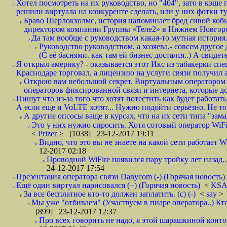
Хотел посмотреть на их руководство, но "404", зато в кэше
решили виртуала на конкуренте сделать, или у них фотки т
Браво Шерлокхолмс, история напоминает бред сивой кобы
директором компании Группы «Теле2» в Нижнем Новгород
Да там вообще с руководством какая-то мутная история.
Руководство руководством, а хозяева,- совсем другое
(С её баснями. как там ей бизнес достался..) А свидет
Я открыл америку? - оказывается этот Икс из табакерки спе
Краснодаре торговал, а лицензию на услуги связи получил а
Открою вам небольшой секрет. Виртуальным оператором с
операторов фиксированной связи и интернета, которые до 
Пишут что из-за того что хотят потестить как будет работать
А если еще и VoLTE хотят... Нужно подойти серьёзно. Не то 
А другие опсосы ваще в курсах, что на их сети типа "зам
Это у них нужно спросить. Хотя сотовый оператор WiFire
<
Prizer
> [1038] 23-12-2017 19:11
Видно, что это вы не знаете на какой сети работает W
12-2017 02:18
Проводной WiFire появился пару тройку лет назад...
24-12-2017 17:54
Презентация оператора связи Danycom (-) (Горячая новость)
Ещё один виртуал нарисовался (+) (Горячая новость)
<
KS
За все бесплатное кто-то должен заплатить. (с) (-)
<
say
> 
Мы уже "отбиваем" (Участвуем в пиаре оператора..) Кт
[899] 23-12-2017 12:37
Про всех говорить не надо, я этой шарашкиной контор