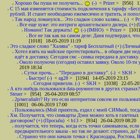
Хорошо бы пуша не получить...
(-)
<
Prizer
> [956] 13
С 15 мая изменяется стоимость подключения к тарифу «Бесп
рублей. И станет необходимо ежемесячно и тратить, и попол
Так народ ломанулся... Это сладкое слово халява... (-)
<
Pr
Все еще хуже: это интриги архангельского дилера. (+)
(
Номанн! Так держать!
(-) (IMHO)
<
Prizer
> [1011
Все не так как на самом деле: Даня подтвердил, чт
[1018] 18-05-2019 11:19
Это сладкое слово "Халява" - тариф Бесплатный (+) (Личны
Хотел взять на майские протестировать... в общем две не
идёт в доставку. Сегодня смс - симка передана в доставку.
Около полуночи (сегодня) оставил заявку. Около 10-ти у
2019 18:34
Сутки прочь... - "Передано в доставку". (-)
<
SKH
> 
Быстро! (-)
<
ag28
> [1194] 14-05-2019 23:15
Сегодня привезли. (-)
<
SKH
> [1038] 22-05-20
А кто нибудь пользовался data-роумингом в других странах?
Steuer
> [954] 26-04-2019 08:57
2р/мегабайт? Ну это если интернетом совсем не пользовать
[1001] 06-06-2019 17:00
Пользовались (Мой приятель, ездил с моей СИМкой, тогд
Хм. Получается, что симкарты Дэни можно хоть в газетных к
договором? (+) (Просьба)
<
b13
> [934] 26-04-2019 08:20
получается, что теперь, когда есть точки самовывоза, есл
предварительного заказа - но так не делают: странно, да? (
Странно что они начали точки с Краснодара, Ростова,