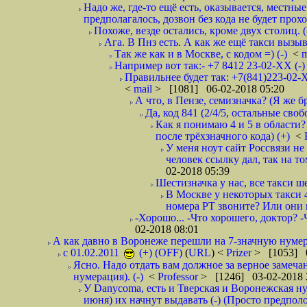
Надо же, где-то ещё есть, оказывается, местны
предполагалось, дозвон без кода не будет проход
Похоже, везде остались, кроме двух столиц. 
Ага. В Пнз есть. А как же ещё такси вызыв
Так же как и в Москве, с кодом =) (-)
<
m
Например вот так:- +7 8412 23-02-ХХ (-
Правильнее будет так: +7(841)223-02-Х
<
mail
> [1081] 06-02-2018 05:20
А что, в Пензе, семизначка? (Я же бр
Да, код 841 (2/4/5, остальные сво
Как я понимаю 4 и 5 в области?
после трёхзначного кода) (+)
<
У меня ноут сайт Россвязи не
человек ссылку дал, так на то
02-2018 05:39
Шестизначка у нас, все такси ш
В Москве у некоторых такси 
номера РТ звоните? Или они в
-Хорошо... -Что хорошего, доктор? -
02-2018 08:01
А как давно в Воронеже перешли на 7-значную нумер
с 01.02.2011
(+) (OFF)
(
URL
) <
Prizer
> [1053] 0
Ясно. Надо отдать вам должное за верное замечан
нумерация). (-)
<
Professor
> [1246] 03-02-2018 
У Danycoma, есть и Тверская и Воронежская ну
июня) их начнут выдавать (-) (Просто предпол