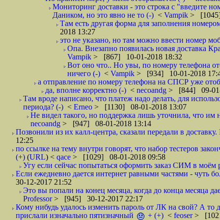
Мониторинг доставки - это строка с "введите но
Даником, но это явно не то (-)
<
Vampik
> [1045]
Там есть другая форма для заполнения номером 
2018 13:27
это не указано, но там можно ввести номер моб
Опа. Внезапно появилась новая доставка Кра
Vampik
> [867] 10-01-2018 18:32
Вот оно что.. Но увы, по номеру телефона о
ничего (-)
<
Vampik
> [934] 10-01-2018 17:
а отправление по номеру телефона на СПСР уже отоб
да, вполне корректно (-)
<
necoandg
> [844] 09-01
Там вроде написано, что платеж надо делать, для использ
периода? (-)
<
Erneo
> [1130] 08-01-2018 13:07
Не видел такого, но поддержка лишь уточнила, что им 
necoandg
> [947] 08-01-2018 13:14
Позвонили из их калл-центра, сказали передали в доставку. И
12:25
по ссылке на тему внутри говорят, что набор тестеров зак
(+)
(
URL
) <
qace
> [1029] 08-01-2018 09:58
Угу если сейчас попытаться оформить заказ СИМ в моём р
Если ежедневно дается интернет равными частями - чуть боле
30-12-2017 21:52
Это вы попали на конец месяца, когда до конца месяца дае
Professor
> [945] 30-12-2017 22:17
Кому нибудь удалось изменить пароль от ЛК на свой? А то 
прислали изначально пятизначный
+ (+)
<
feoser
> [102