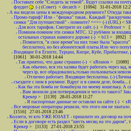
Поставьте себе "Следить за темой". Будут ссылки на почт
флудит
(-) (Совет)
<
decarch
> [1094] 31-01-2018 12:2
А вы видели цены в международном роуминге? Откуда такая
Промо-тариф? Или - "фишка" такая.. Каждый "раскручивае
симки "Для путешествий" - помните? ===> (-)
(
URL
) <
S
Для всех тарифов. Смотрите их сайт. (-)
<
Professor
> [
Помним-помним эти симки МТС. 12 руб/мин за входящие и
остальных странах намного дороже (-)
<
b13
> [892] 3
Помнится, "в свое время"на них тоже была "красота
бесплатно), но без абонентской платы.Или чего попут
Входящие 0 в Египте, Турции, Кипре, Кубе, Прибалтике, р
[1061] 30-01-2018 14:44
Так приятно, что даже страшно (-)
<
xReason
> [1089] 
Как обычно, вся эта халява будет работать через зад
через ip, все обрадовались,только пользоваться нево
Отлично работает. Входящие бесплатны. (-) (Личн
съездите с ним в роуминг. Вдруг и в самом деле, бомба... (
Как бы эта бомба не бомабнула по моему кошельку. А си
Вам звонили для потверждения и чего-то такого? Зака
Крекер
> [1139] 28-01-2018 11:27
Я паспортные данные не оставлял на сайте (-)
<
xR
Все мировые операторы решили, что этого им не хватало 
[1516] 27-01-2018 23:46
Коллеги, те кто УЖЕ ЮЗАЕТ - пришлите их договор на почту
Если в договоре есть раздел "шесть месяц на это даром", т
Крекер
> [1133] 27-01-2018 23:55