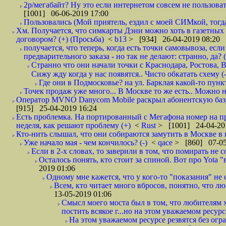
2р/мегабайт? Ну это если интернетом совсем не пользовать
[1001] 06-06-2019 17:00
Пользовались (Мой приятель, ездил с моей СИМкой, тогд
Хм. Получается, что симкарты Дэни можно хоть в газетных к
договором? (+) (Просьба)
<
b13
> [934] 26-04-2019 08:20
получается, что теперь, когда есть точки самовывоза, есл
предварительного заказа - но так не делают: странно, да? (
Странно что они начали точки с Краснодара, Ростова,
Сижу жду когда у нас появятся.. Чисто обкатать схему (-
Где они в Подмосковье? на ул. Барклая какой-то пункт
Точек продаж уже много... В Москве то же есть.. Можно на
Оператор MVNO Danycom Mobile раскрыл абонентскую базу.
[915] 25-04-2019 16:24
Есть проблемка. На портированный с Мегафона номер на при
неделя, как решают проблему (+)
<
Rust
> [1001] 24-04-20
Кто-нить слышал, что они собираются замутить в Москве в к
Уже начало мая - чем кончилось? (-)
<
qace
> [860] 07-05
Если в 2-х словах, то заверили в том, что помирать не с
Осталось понять, кто стоит за спиной. Вот про Yota "
2019 01:06
Одному мне кажется, что у кого-то "показания" не с
Всем, кто читает много вбросов, понятно, что люб
13-05-2019 01:06
Смысл моего моста был в том, что любителям х
постить всякое г...но на этом уважаемом ресурсе.
На этом уважаемом ресурсе резвятся без огр