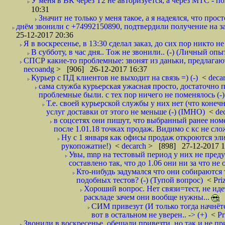
У меня в ВК через Т2 не авторизуется, а через МТС - 
10:31
Значит не только у меня такое, а я надеялся, что просто
днём звонили с +74992150890, подтвердили получение на зав
25-12-2017 20:36
Я в воскресенье, в 13:30 сделал заказ, до сих пор никто н
В субботу, в час дня.. Тож не звонили.. (-) (Личный опы
СПСР какие-то проблемные: звонят из даньки, предлагают 
necoandg
> [906] 26-12-2017 16:37
Курьер с ПД клиентов не выходит на связь =) (-)
<
deca
сама служба курьерская ужасная просто, достаточно п
проблемные были. с тех пор ничего не поменялось (-)
Т.е. своей курьерской службы у них нет (что коне
услуг доставки от этого не меньше (-) (IMHO)
<
de
в соцсетях они пишут, что выбранный ранее ном
после 1.01.18 точках продаж. Видимо с кс не сло
Ну с 1 января как офисы продаж откроются эли
рукопожатие!)
<
decarch
> [898] 27-12-2017 1
Увы, mnp на тестовый период у них не преду
составлено так, что до 1.06 они ни за что не 
Кто-нибудь задумался что они собираются
подобных тестов? (-) (Тупой вопрос)
<
Pri
Хороший вопрос. Нет связи=тест, не идет
раскладе зачем они вообще нужны...
СИМ привезут (И только тогда начнётся
вот в остальном не уверен.. -> (+)
<
Pr
Звонили в воскресенье, обещали привезти, но так и не при