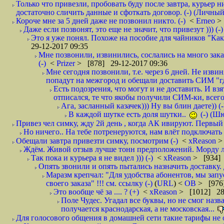
Только что привезли, пробовать буду после завтра, курьер н
достаточно сличить данные и сфоткать договор. (-) (Личный 
Короче мне за 5 дней даже не позвонил никто. (-)
<
Erneo
>
Даже если позвонят, это еще не значит, что привезут ))) (-)
Это я уже понял. Похоже на пособие для чайников "Как о
29-12-2017 09:35
Мне позвонили, извинились, сослались на много заказ
(-)
<
Prizer
> [878] 29-12-2017 09:36
Мне сегодня позвонили, т.е. через 6 дней. Не изв
попадут на межгород и обещали доставить СИМ "где
Есть подозрения, что могут и не доставить. И взят
отписался, те что якобы получили СИМ-ки, всего 
Ага, засланный казачек))) Ну вы блин даете)) (-
В каждой шутке есть доля шутки..
(-) (Ш
Привез чел симку, жду 2й день , когда АК ивируют. Первый р
Но ничего.. На тебе потренеруются, нам влёт подключать б
Обещали завтра привезти симку, посмотрим (-)
<
xReason
>
Ждём. Живой отзыв лучше тонн предположений. Морду ли
Так пока и курьера я не видел ))) (-)
<
xReason
> [934] 
Опять звонили и опять пытались назначить доставку. 
Маразм крепчал: "Для удобства абонентов, мы запу
своего заказа" !!! см. ссылку (-)
(
URL
) <
ОВ
> [976
Это вообще чё за .... ? (+)
<
xReason
> [1012] 28
Поле Чудес. Угадал все буквы, но не смог наз
получается краснодарская, а не московская...
Для голосового общения в домашней сети такие тарифы не о