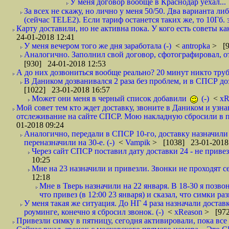
У меня договор вообще в Краснодар уехал...
За всех не скажу, но лично у меня 50/50. Два варианта л
(сейчас TELE2). Если тариф останется таких же, то 10Гб. 
Карту доставили, но не активна пока. У кого есть советы к
24-01-2018 12:41
У меня вечером того же дня заработала (-)
<
antropka
> [9
Аналогично. Заполнил свой договор, сфотографировал, 
[930] 24-01-2018 12:53
А до них дозвониться вообще реально? 20 минут никто трубк
В Даником дозванивался 2 раза без проблем, и в СПСР дозв
[1022] 23-01-2018 16:57
Может они меня в черный список добавили
(-)
<
xR
Мой совет тем кто ждет доставку, звоните в Даником и узн
отслеживание на сайте СПСР. Мою накладную сбросили в п
01-2018 09:24
Аналогично, передали в СПСР 10-го, доставку назначили н
переназначили на 30-е. (-)
<
Vampik
> [1038] 23-01-2018
Через сайт СПСР поставил дату доставки 24 - не привезл
10:25
Мне на 23 назначили и привезли. Звонки не проходят 
12:18
Мне в Тверь назначили на 22 января. В 18-30 я позво
что привез (в 12:00 23 января) и сказал, что симки раз
У меня такая же ситуация. До НГ 4 раза назначали доставк
роуминге, конечно я сбросил звонок. (-)
<
xReason
> [972
Привезли симку в пятницу, сегодня активировали, пока все 