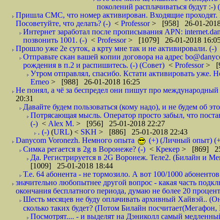
поколений расплачиваться будут :-) (
Пришла СМС, что номер активирован. Входящие проходят. И
Посоветуйте, что делать? (-)
<
Professor
> [958] 26-01-2018
Интернет заработал после прописывания APN: internet.da
позвонить 1001. (-)
<
Professor
> [1079] 26-01-2018 16:0
Прошло уже 2е суток, а крту мне так и не активировали. (-)
Отправьте скан вашей копии договора на адрес bo@danyc
рождения в п.2 и распишитесь. (-) (Совет)
<
Professor
> [
Утром отправлял, спасибо. Кстати активировать уже. Но 
Erneo
> [988] 26-01-2018 16:25
Не понял, а чё за беспредел они пишут про международный 
20:31
Давайте будем пользоваться (кому надо), и не будем об этом
Потрясающая мысль. Оператор просто забыл, что постави
(-)
<
Alex M.
> [956] 25-01-2018 22:27
. (-)
(
URL
) <
SKH
> [886] 25-01-2018 22:43
Danycom Voronezh. Немного опыта
(+) (Личный опыт) (+
Симка регается в 2g в Воронеже? (-)
<
Крекер
> [869] 25
Да. Регистрируется в 2G Воронеж. Теле2. (Билайн и Мег
[1009] 25-01-2018 18:44
Т.е. 64 абонента - не тормозило. А вот 100/1000 абонентов
значительно любопытнее другой вопрос - какая часть подк
окончания бесплатного периода, думаю не более 20 проценто
Шесть месяцев не буду оплачивать архивный Хайвэй.. (Он 
сколько таких будет? (Потом Билайн посчитает(Мегафон, 
Посмотрят.... - и выделят на Дэниколл самый медленный