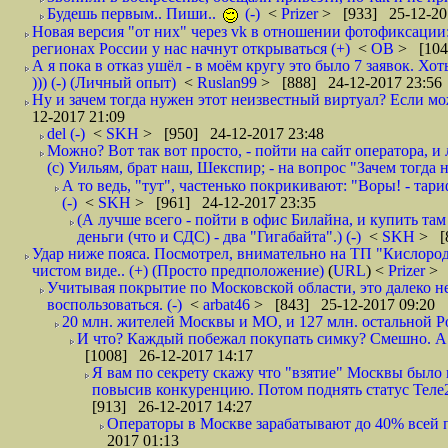
Будешь первым.. Пиши..
(-)
<
Prizer
> [933] 25-12-20
Новая версия "от них" через vk в отношении фотофиксаци
регионах России у нас начнут открываться (+)
<
ОВ
> [104
А я пока в отказ ушёл - в моём кругу это было 7 заявок. Х
))) (-) (Личный опыт)
<
Ruslan99
> [888] 24-12-2017 23:56
Ну и зачем тогда нужен этот неизвестный виртуал? Если м
12-2017 21:09
del (-)
<
SKH
> [950] 24-12-2017 23:48
Можно? Вот так вот просто, - пойти на сайт оператора, и л
(с) Уильям, брат наш, Шекспир; - на вопрос "Зачем тогда 
А то ведь, "тут", частенько покрикивают: "Воры! - тариф-
(-)
<
SKH
> [961] 24-12-2017 23:35
(А лучше всего - пойти в офис Билайна, и купить там 
деньги (что и СДС) - два "Гигабайта".) (-)
<
SKH
> [
Удар ниже пояса. Посмотрел, внимательно на ТП "Кислород"
чистом виде.. (+) (Просто предположение)
(
URL
) <
Prizer
> 
Учитывая покрытие по Московской области, это далеко н
воспользоваться. (-)
<
arbat46
> [843] 25-12-2017 09:20
20 млн. жителей Москвы и МО, и 127 млн. остальной Рос
И что? Каждый побежал покупать симку? Смешно. А вт
[1008] 26-12-2017 14:17
Я вам по секрету скажу что "взятие" Москвы было 
повысив конкуренцию. Потом поднять статус Теле2 
[913] 26-12-2017 14:27
Операторы в Москве зарабатывают до 40% всей пр
2017 01:13