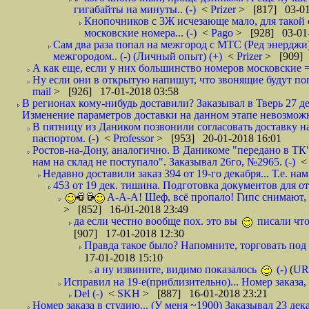
гигабайты на минуты.. (-)
<
Prizer
> [817] 03-01
Кнопочников с 3Ж исчезающе мало, для такой 
московские номера... (-)
<
Pago
> [928] 03-01-
Сам два раза попал на межгород с МТС (Ред энерджи) 
межгородом.. (-) (Личный опыт) (+)
<
Prizer
> [909] 
А как еще, если у них большинство номеров московские =
Ну если они в открытую напишут, что звонящие будут поп
mail
> [926] 17-01-2018 03:58
В регионах кому-нибудь доставили? Заказывал в Тверь 27 де
Изменение параметров доставки на данном этапе невозможн
В пятницу из Даником позвонили согласовать доставку н
паспортом. (-)
<
Professor
> [953] 20-01-2018 16:01
Ростов-на-Дону, аналогично. В Даникоме "передано в ТК"
нам на склад не поступало". Заказывал 26го, №2965. (-)
Недавно доставили заказ 394 от 19-го декабря... Т.е. нам
453 от 19 дек. тишина. Подготовка документов для от
А-А-А! Шеф, всё пропало! Гипс снимают, к
> [852] 16-01-2018 23:49
да если честно вообще пох. это вы
писали что
[907] 17-01-2018 12:30
Правда такое было? Напомните, торговать под
17-01-2018 15:10
а ну извините, видимо показалось
(-)
(
UR
Исправил на 19-е(приблизительно)... Номер заказа, 
Del (-)
<
SKH
> [887] 16-01-2018 23:21
Номер заказа в студию... (У меня ~1900) Заказывал 23 дека