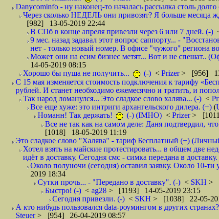
Danycominfo - ну наконец-то началась рассылка столь дол
Через сколько НЕДЕЛЬ они привозят? Я больше месяца жду,
[982] 13-05-2019 22:44
В СПб в конце апреля привезли через 6 или 7 дней. (-)
9 мес. назад задавал этот вопрос саппорту... - "Восст
нет - только новый номер. В офисе "чужого" региона во
Может они на есим бизнес метят... Вот и не спешат.. (О
14-05-2019 08:15
Хорошо бы пуша не получить...
(-)
<
Prizer
> [956] 13
С 15 мая изменяется стоимость подключения к тарифу «Бесп
рублей. И станет необходимо ежемесячно и тратить, и попол
Так народ ломанулся... Это сладкое слово халява... (-)
<
Pr
Все еще хуже: это интриги архангельского дилера. (+)
(
Номанн! Так держать!
(-) (IMHO)
<
Prizer
> [1011
Все не так как на самом деле: Даня подтвердил, чт
[1018] 18-05-2019 11:19
Это сладкое слово "Халява" - тариф Бесплатный (+) (Личны
Хотел взять на майские протестировать... в общем две не
идёт в доставку. Сегодня смс - симка передана в доставку.
Около полуночи (сегодня) оставил заявку. Около 10-ти у
2019 18:34
Сутки прочь... - "Передано в доставку". (-)
<
SKH
> 
Быстро! (-)
<
ag28
> [1193] 14-05-2019 23:15
Сегодня привезли. (-)
<
SKH
> [1038] 22-05-20
А кто нибудь пользовался data-роумингом в других странах?
Steuer
> [954] 26-04-2019 08:57