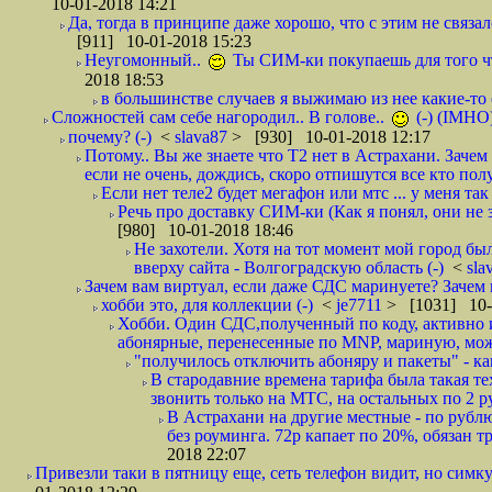
10-01-2018 14:21
Да, тогда в принципе даже хорошо, что с этим не связал
[911] 10-01-2018 15:23
Неугомонный..
Ты СИМ-ки покупаешь для того ч
2018 18:53
в большинстве случаев я выжимаю из нее какие-то со
Сложностей сам себе нагородил.. В голове..
(-) (IMHO
почему? (-)
<
slava87
> [930] 10-01-2018 12:17
Потому.. Вы же знаете что Т2 нет в Астрахани. Зачем
если не очень, дождись, скоро отпишутся все кто полу
Если нет теле2 будет мегафон или мтс ... у меня так 
Речь про доставку СИМ-ки (Как я понял, они не з
[980] 10-01-2018 18:46
Не захотели. Хотя на тот момент мой город бы
вверху сайта - Волгоградскую область (-)
<
sla
Зачем вам виртуал, если даже СДС маринуете? Зачем 
хобби это, для коллекции (-)
<
je7711
> [1031] 10-
Хобби. Один СДС,полученный по коду, активно и
абонярные, перенесенные по MNP, мариную, може
"получилось отключить абоняру и пакеты" - как
В стародавние времена тарифа была такая те
звонить только на МТС, на остальных по 2 руб
В Астрахани на другие местные - по рубл
без роуминга. 72р капает по 20%, обязан т
2018 22:07
Привезли таки в пятницу еще, сеть телефон видит, но симку