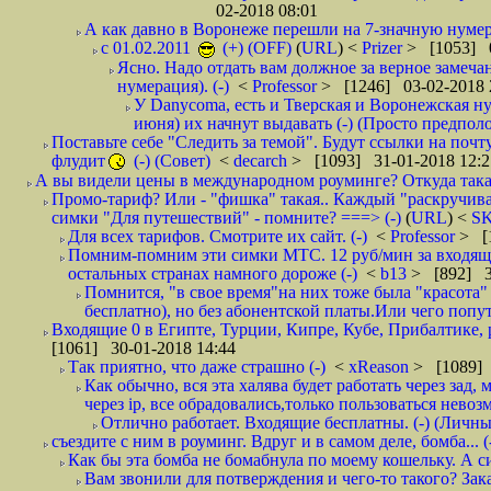
02-2018 08:01
А как давно в Воронеже перешли на 7-значную нумер
с 01.02.2011
(+) (OFF)
(
URL
) <
Prizer
> [1053] 0
Ясно. Надо отдать вам должное за верное замечан
нумерация). (-)
<
Professor
> [1246] 03-02-2018 
У Danycoma, есть и Тверская и Воронежская ну
июня) их начнут выдавать (-) (Просто предпол
Поставьте себе "Следить за темой". Будут ссылки на почт
флудит
(-) (Совет)
<
decarch
> [1093] 31-01-2018 12:2
А вы видели цены в международном роуминге? Откуда такая
Промо-тариф? Или - "фишка" такая.. Каждый "раскручивае
симки "Для путешествий" - помните? ===> (-)
(
URL
) <
S
Для всех тарифов. Смотрите их сайт. (-)
<
Professor
> [
Помним-помним эти симки МТС. 12 руб/мин за входящие и
остальных странах намного дороже (-)
<
b13
> [892] 3
Помнится, "в свое время"на них тоже была "красота
бесплатно), но без абонентской платы.Или чего попут
Входящие 0 в Египте, Турции, Кипре, Кубе, Прибалтике, р
[1061] 30-01-2018 14:44
Так приятно, что даже страшно (-)
<
xReason
> [1089] 
Как обычно, вся эта халява будет работать через зад
через ip, все обрадовались,только пользоваться нево
Отлично работает. Входящие бесплатны. (-) (Личн
съездите с ним в роуминг. Вдруг и в самом деле, бомба... (
Как бы эта бомба не бомабнула по моему кошельку. А си
Вам звонили для потверждения и чего-то такого? Зака