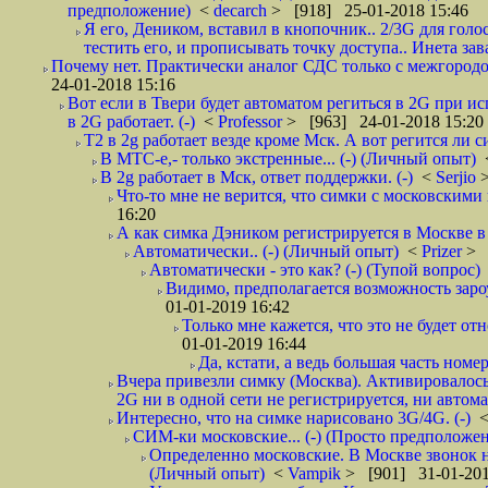
предположение)
<
decarch
> [918] 25-01-2018 15:46
Я его, Деником, вставил в кнопочник.. 2/3G для голо
тестить его, и прописывать точку доступа.. Инета зава
Почему нет. Практически аналог СДС только с межгородом.
24-01-2018 15:16
Вот если в Твери будет автоматом региться в 2G при ис
в 2G работает. (-)
<
Professor
> [963] 24-01-2018 15:20
T2 в 2g работает везде кроме Мск. А вот регится ли с
В МТС-е,- только экстренные... (-) (Личный опыт)
В 2g работает в Мск, ответ поддержки. (-)
<
Serjio
Что-то мне не верится, что симки с московскими 
16:20
А как симка Дэником регистрируется в Москве в 
Автоматически.. (-) (Личный опыт)
<
Prizer
> 
Автоматически - это как? (-) (Тупой вопрос)
Видимо, предполагается возможность зароу
01-01-2019 16:42
Только мне кажется, что это не будет о
01-01-2019 16:44
Да, кстати, а ведь большая часть номер
Вчера привезли симку (Москва). Активировалось п
2G ни в одной сети не регистрируется, ни автом
Интересно, что на симке нарисовано 3G/4G. (-)
СИМ-ки московские... (-) (Просто предположе
Определенно московские. В Москве звонок н
(Личный опыт)
<
Vampik
> [901] 31-01-201