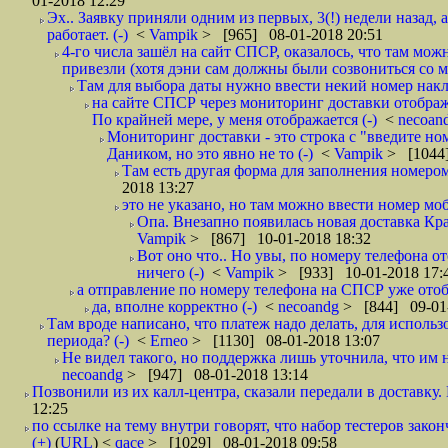
01-2018 12:29
Эх.. Заявку приняли одним из первых, 3(!) недели назад, 
работает. (-)
<
Vampik
> [965] 08-01-2018 20:51
4-го числа зашёл на сайт СПСР, оказалось, что там мож
привезли (хотя дэни сам должны были созвониться со мн
Там для выбора даты нужно ввести некий номер накла
на сайте СПСР через мониторинг доставки отображ
По крайней мере, у меня отображается (-)
<
necoan
Мониторинг доставки - это строка с "введите но
Даником, но это явно не то (-)
<
Vampik
> [1044]
Там есть другая форма для заполнения номером 
2018 13:27
это не указано, но там можно ввести номер моб
Опа. Внезапно появилась новая доставка Кра
Vampik
> [867] 10-01-2018 18:32
Вот оно что.. Но увы, по номеру телефона о
ничего (-)
<
Vampik
> [933] 10-01-2018 17:
а отправление по номеру телефона на СПСР уже отоб
да, вполне корректно (-)
<
necoandg
> [844] 09-01
Там вроде написано, что платеж надо делать, для использ
периода? (-)
<
Erneo
> [1130] 08-01-2018 13:07
Не видел такого, но поддержка лишь уточнила, что им 
necoandg
> [947] 08-01-2018 13:14
Позвонили из их калл-центра, сказали передали в доставку. И
12:25
по ссылке на тему внутри говорят, что набор тестеров зак
(+)
(
URL
) <
qace
> [1029] 08-01-2018 09:58