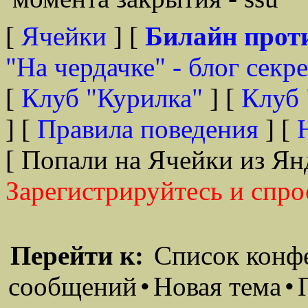
[
Ячейки
] [
Билайн прот
"На чердачке" - блог секр
[
Клуб "Курилка"
] [
Клуб 
] [
Правила поведения
] [
[ Попали на Ячейки из Ян
Зарегистрируйтесь и спро
Перейти к:
Список конф
сообщений
•
Новая тема
•