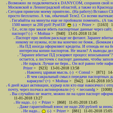
Возможно ли подключиться к DANYCOM, сохранив свой номе
Московской и Ленинградской областей, а также из Краснода
Сегодня привезли моему приятелю.. (На работу) Вставил СИ
просто бесплатно. А так, обычный Теле2. Со всеми вытек
Гигабайты на минуты еще не пробовали поменять.. (А та
1500 минут за 200 руб! РулёЗЗ!
(-)
<
Prizer
> [1163] 1
Т.е., если при заказе вбить паспортные данные через сай
паспорт? (-)
<
Мойша
> [940] 13-01-2018 11:34
Паспорт при любом раскладе не фотают. Заранее вбит
никому не нужны, если вы конечно не бомж.. (Бомжам в
На ПД иногда оформляют кредиты. И отнюдь не на б
интересны копии паспортов. Не знали? А выводы дела
"Заранее вбитые ПД ускоряют процесс вписывания"?
остается, а листочек с паспорт данными, чтобы заполн
Не парься. Лучше не бери... Он всё равно тебе нафи
Prizer
> [923] 13-01-2018 13:58
Наконец здравая мысль. (-)
<
Consul
> [871] 14-
В чем сакральный смысл передачи паспортных да
каракули? (+)
<
Мойша
> [942] 14-01-2018 10:5
6 дней ждал активации, курьер или кто еще накосячил с от
почту, через полчаса активировали (+)
<
necoandg
> [1008]
Вы случайно не знаете, можно ли на один паспорт оформи
11-01-2018 13:27
Не надо.. (-)
<
Prizer
> [868] 11-01-2018 13:45
Даже гарантийный взнос не надо 200 рублей за июнь?
Не надо...
(-)
<
Prizer
> [881] 11-01-2018 15:05