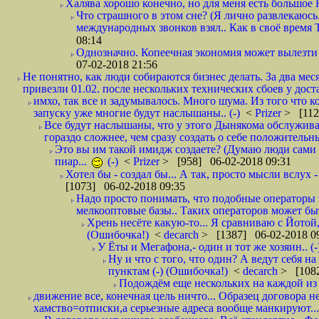
Халява хорошо конечно, но для меня есть большое 
Что страшного в этом сне? (Я лично развлекаюсь.
международных звонков взял.. Как в своё время
08:14
Однозначно. Копеечная экономия может вылезти
07-02-2018 21:56
Не понятно, как люди собираются бизнес делать. За два мес
привезли 01.02. после нескольких технических сбоев у дост
имхо, так все и задумывалось. Много шума. Из того что к
запуску уже многие будут наслышаны.. (-)
<
Prizer
> [112
Все будут наслышаны, что у этого Дынякома обслужива
гораздо сложнее, чем сразу создать о себе положительн
Это вы им такой имидж создаете? (Думаю люди сами оп
пиар...
(-)
<
Prizer
> [958] 06-02-2018 09:31
Хотел бы - создал бы... А так, просто мысли вслух 
[1073] 06-02-2018 09:35
Надо просто понимать, что подобные операторы 
мелкооптовые базы.. Таких операторов может быт
Хрень несёте какую-то... Я сравниваю с Йотой
(Ошибочка!)
<
decarch
> [1387] 06-02-2018 0
У Ёты и Мегафона,- один и тот же хозяин.. (-
Ну и что с того, что один? А ведут себя 
пунктам (-) (Ошибочка!)
<
decarch
> [1082
Подождём еще нескольких на каждой из 
движение все, конечная цель ничто... Образец договора н
хамство=отписки,а серьезные адреса вообще манкируют...