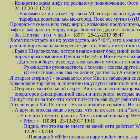
Конкретно ждем инфу по реальному подключению. Фото симо
24-12-2017 17:23
В комментах к статье Сергея на МР есть реально подкл
тарифицироваться, как межгород. Пока всё мутно (-)
(
U
Продраться сквозь всю тему анрил, возможно продублирую,
зафотографировать морду лица абонента и другие любопытн
del. Не туда =) (-)
<
mail
> [897] 25-12-2017 05:47
Хотел посмотреть на их руководство, но "404", зато в кэше
решили виртуала на конкуренте сделать, или у них фотки т
Браво Шерлокхолмс, история напоминает бред сивой кобы
директором компании Группы «Теле2» в Нижнем Новгород
Да там вообще с руководством какая-то мутная история.
Руководство руководством, а хозяева,- совсем другое
(С её баснями. как там ей бизнес достался..) А свидет
Я открыл америку? - оказывается этот Икс из табакерки спе
Краснодаре торговал, а лицензию на услуги связи получил а
Открою вам небольшой секрет. Виртуальным оператором с
операторов фиксированной связи и интернета, которые до 
Пишут что из-за того что хотят потестить как будет работать
А если еще и VoLTE хотят... Нужно подойти серьёзно. Не то 
А другие опсосы ваще в курсах, что на их сети типа "зам
Это у них нужно спросить. Хотя сотовый оператор WiFire
<
Prizer
> [1038] 23-12-2017 19:11
Видно, что это вы не знаете на какой сети работает W
12-2017 02:18
Проводной WiFire появился пару тройку лет назад...