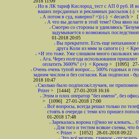
2018 11:09
Но в ЛК тариф Кислород_тест с АП 0 руб. И вс
ваших персданных и рекламных рассылок (-)
А потом в суд, наверно? =)) (-)
<
decarch
> [
А что вы делаете в этой теме? Она явно на д
Смотрю со стороны и удивляюсь "Безумию
задумывается о возможных последствия
01-2018 20:05
Вы прекратите. Есть еще непаханное 
друга Коли из ммм за сапоги (-)
<
Кре
+И это тоже. Уже слишком много скользких мо
Ага. Через полгода использования пришлют п
оплатить 3600%" (+)
<
Крекер
> [1095] 27-
Очень очень тупой вопрос.... 500% годовых и ге
задним числом и без согласия. Как подписки - бу
2018 10:47
Сколько было подписок/случаев, не припомню 
Prizer
> [1444] 27-01-2018 16:16
Этим и плох оператор "без имени", без офиса
> [1096] 27-01-2018 17:00
Всё вопросы, всегда решал только по телеф
стоять в очереди с теми кто пришел попол
01-2018 17:48
Зарекалась ворона г@вно не клевать... ©
Для того и тестим всякие схемы, что б
<
Prizer
> [1052] 28-01-2018 09:22
Это всё мелочь, главное - отследит