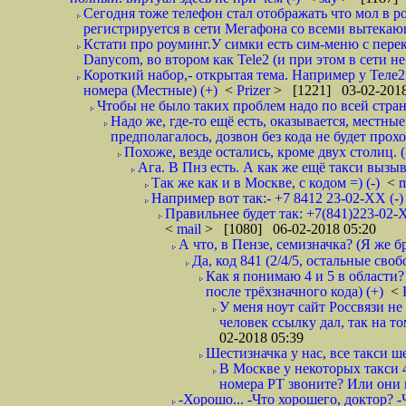
Сегодня тоже телефон стал отображать что мол в р
регистрируется в сети Мегафона со всеми вытекаю
Кстати про роуминг.У симки есть сим-меню с пере
Danycom, во втором как Tele2 (и при этом в сети не 
Короткий набор,- открытая тема. Например у Теле2
номера (Местные) (+)
<
Prizer
> [1221] 03-02-2018
Чтобы не было таких проблем надо по всей стране
Надо же, где-то ещё есть, оказывается, местны
предполагалось, дозвон без кода не будет проход
Похоже, везде остались, кроме двух столиц. 
Ага. В Пнз есть. А как же ещё такси вызыв
Так же как и в Москве, с кодом =) (-)
<
m
Например вот так:- +7 8412 23-02-ХХ (-
Правильнее будет так: +7(841)223-02-Х
<
mail
> [1080] 06-02-2018 05:20
А что, в Пензе, семизначка? (Я же бр
Да, код 841 (2/4/5, остальные сво
Как я понимаю 4 и 5 в области?
после трёхзначного кода) (+)
<
У меня ноут сайт Россвязи не
человек ссылку дал, так на то
02-2018 05:39
Шестизначка у нас, все такси ш
В Москве у некоторых такси 
номера РТ звоните? Или они в
-Хорошо... -Что хорошего, доктор? -