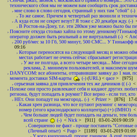
Сейчас ржал, звонок с московского прямого номера... Это С
технического сбоя мы не можем вам сообщить срок доставки
мне слово в слово сегодня, странный у них там "сбой" (-)
То же самое. Причем в четвертый раз звонили и техниче
А куда если не секрет везут? Я тоже с 20 декабря жду. (-)
В Ростов-на-Дону, т.е. эти 280км уже можно было бы пеш
Поясните откуда столько хайпа по этому деникому?Тинькоф
оператор должен быть реальный а не виртуальный (-)
<
And
200 руб/мес за 10 Гб, 500 минут, 500 СМС... У Тинькофф не
09:16
Которые переносятся на следующий месяц и можно обмен
местах работает не очень сейчас сбрасывает регистрацию
У же не полгода, а всего четыре месяца... Мне сегод
реклама, 2. минимум пользователей, и максимум шума.
DANYCOM: все абоненты, отправившие заявку до 1 мая, пол
момента доставки SIM-карты
(-)
(
URL
) <
qace
> [975] 1
серьезная заявка для привлечения тех же дачников (( (-)
<
Похоже они просто развлекают себя и кидают других любител
региона, будут попадать в роумиг? Все верно - если тот, кто вам звони 
НЕт. Они попадут на межгород.. (-)
<
Prizer
> [876] 17-0
Какая хрен разница, что все путают роуминг с межгор
номер (этого краснодарского коллцентра) (+) (IMHO)
Чем больше людей будет попадать на деньги, тем бо
всей стране
(-)
<
Nick
> [911] 03-01-2019 00:19
Совершенно не факт - проще поставить "Сотовые опе
(Личный опыт)
<
Pago
> [1189] 03-01-2019 01:09
У кого кнопочный, проще дэником. А ещё лучше 