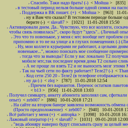
Спасибо. Таки надо брать! (-)
<
Мойша
> [835] 
в тестовый период нельзя больше одной симки на паспор
Поддержка в ВК пишет. (+)
<
Мойша
> [963] 11-01-
ну я Вам что сказал? В тестовом периоде больше одн
берите (-)
<
slava87
> [1021] 11-01-2018 15:50
Активировали днем. Да.. Чувствую, что все коллеги, соска
чтобы связь появилась?", скоро будут "здесь".. (Личный опыт
Это что то новенькое, у меня с мтс вообще нет проблем с
припомню и то не на улице а в глухих помещениях (-) (
Ну, мои коллеги курьерами не работают, а целыми днями
новенькое...", можно поискать мое сообщение примерно 
тогда что за выводы? Если у вас локально Т2 получше
мобиле мтс,так последнее время дома Т2 сильно слива
А не проще ли взять Т2 и не выносить мозг этими
Так на чьей сети по факту работает? Теле2? (-)
<
Tha
Код сети 250 20 - Теле2 (в телефоне отображается
ну да (-)
<
zloj
> [787] 11-01-2018 12:54
Причем без вариантов. Перенос остатков пакетов
<
b13
> [956] 11-01-2018 13:03
Получил симкарту, анкету абонента заполнял сам, сфоткали 
опыт)
<
zeb007
> [886] 10-01-2018 17:21
На сайте на втором банере заявлена возможность обмена 
(Просто предположение)
<
zeb007
> [940] 10-01-2018 1
Всё работает у меня (+)
<
antropka
> [1098] 10-01-2018 16:
Лажовый оператор (+)
<
slava87
> [1031] 09-01-2018 12:00
"ведь абоняру наверно будут списывать сразу за целый мес