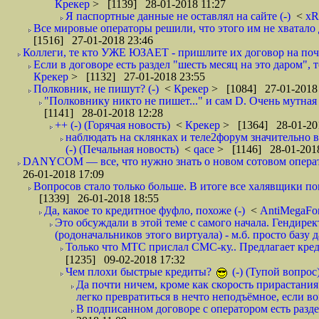
Крекер
> [1139] 28-01-2018 11:27
Я паспортные данные не оставлял на сайте (-)
<
xR
Все мировые операторы решили, что этого им не хватало 
[1516] 27-01-2018 23:46
Коллеги, те кто УЖЕ ЮЗАЕТ - пришлите их договор на почту
Если в договоре есть раздел "шесть месяц на это даром", т
Крекер
> [1132] 27-01-2018 23:55
Полковник, не пишут? (-)
<
Крекер
> [1084] 27-01-2018
"Полковнику никто не пишет..." и сам D. Очень мутная
[1141] 28-01-2018 12:28
++ (-) (Горячая новость)
<
Крекер
> [1364] 28-01-20
наблюдать на склянках и теле2форум значительно в
(-) (Печальная новость)
<
qace
> [1146] 28-01-2018
DANYCOM — все, что нужно знать о новом сотовом опера
26-01-2018 17:09
Вопросов стало только больше. В итоге все халявщики по
[1339] 26-01-2018 18:55
Да, какое то кредитное фуфло, похоже (-)
<
AntiMegaF
Это обсуждали в этой теме с самого начала. Гендире
(родоначальников этого виртуала) - м.б. просто базу 
Только что МТС прислал СМС-ку.. Предлагает кре
[1235] 09-02-2018 17:32
Чем плохи быстрые кредиты?
(-) (Тупой вопрос
Да почти ничем, кроме как скорость прирастани
легко превратиться в нечто неподъёмное, если вов
В подписанном договоре с оператором есть разде