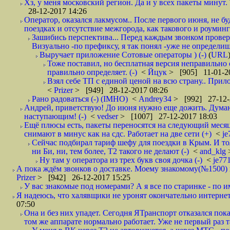
Хз, у меня московский регион. Да и у всех пакеты минут. 
28-12-2017 14:26
Оператор, оказался лакмусом.. После первого июня, не бу
поездках и отсутствие межгорода, как такового и роуминга.
Зашибись перспектива... Перед каждым звонком проверят
Визуально -по префиксу, я так понял -уже не определи
Выручает приложение Сотовые операторы ) (-)
(
URL
Тоже поставил, но бесплатная версия неправильно
правильно определяет. (-)
<
Йцук
> [905] 11-01-2
Взял себе ТП с единой ценой на всю страну.. При
<
Prizer
> [949] 28-12-2017 08:26
Рано радоваться (-) (IMHO)
<
Andrey34
> [992] 27-12-
Андрей, приветствую! До июня нужно еще дожить. Думаю 
наступающим! (-)
<
vedser
> [1007] 27-12-2017 18:03
Ещё плюсы есть, пакеты переносятся на следующий месяц 
снимают в минус как на сдс. Работает на две сети (+)
<
j
Сейчас подбирал тариф шефу для поездки в Крым. И то
ни Би, ни, тем более, Т2 такого не делают (-)
<
and_klg
Ну там у оператора из трех букв своя дочка (-)
<
je77
А пока ждём звонков о доставке. Моему знакомому(№1500) поз
Prizer
> [942] 26-12-2017 15:25
У вас знакомые под номерами? А я все по старинке - по 
Я надеюсь, что халявщики не уронят окончательно интернет 
07:50
Она и без них упадет. Сегодня ЯТранспорт отказался пока
том же аппарате нормально работает. Уже не первый раз т