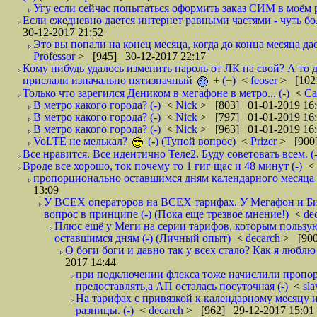
Угу если сейчас попытаться оформить заказ СИМ в моём р
Если ежедневно дается интернет равными частями - чуть боле
30-12-2017 21:52
Это вы попали на конец месяца, когда до конца месяца дае
Professor
> [945] 30-12-2017 22:17
Кому нибудь удалось изменить пароль от ЛК на свой? А то 
прислали изначально пятизначный
+ (+)
<
feoser
> [102
Только что зарегился Деником в мегафоне в метро... (-)
<
С
В метро какого города? (-)
<
Nick
> [803] 01-01-2019 16
В метро какого города? (-)
<
Nick
> [797] 01-01-2019 16
В метро какого города? (-)
<
Nick
> [963] 01-01-2019 16
VoLTE не мелькал?
(-) (Тупой вопрос)
<
Prizer
> [900]
Все нравится. Все идентично Теле2. Буду советовать всем. (-
Вроде все хорошо, ток почему то 1 гиг щас и 48 минут (-)
<
пропорционально оставшимся дням календарного месяца в
13:09
У ВСЕХ операторов на ВСЕХ тарифах. У Мегафон и Би 
вопрос в принципе (-) (Пока еще трезвое мнение!)
<
de
Плюс ещё у Меги на серии тарифов, которым пользую
оставшимся дням (-) (Личный опыт)
<
decarch
> [900
О боги боги и давно так у всех стало? Как я люблю 
2017 14:44
при подключении флекса тоже начислили пропорц
предоставлять,а АП осталась посуточная (-)
<
sl
На тарифах с привязкой к календарному месяцу 
разницы. (-)
<
decarch
> [962] 29-12-2017 15:01