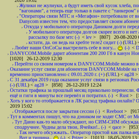
2020 19:02
Жулики не жулиуки, а будут иметь свой кусок хлеба, 
"вагонами", а теперь еще только в пакете с "танкером" и
"Операторы связи МТС и «Мегафон» потребовали от вир
Danycom известен тем, что предоставляет своим абонент
Откуда у мобильного оператора Даником долги перед
У мобильного оператора долгов скорее всего и нет
рассылку по базе мтс (-)
<
lev
> [807] 20-08-2020 
кстати, да. он ведь на хребте теле2 сидит (-)
(
URL
)
Любят наши ОпСоСы выстрелить себе в ногу...
(-)
<
DANYCOM.Mobile дарит абонентам 200 200 Гб в канун Нового
[1020] 26-12-2019 12:30
Перейти со своим номером к DANYCOM.Mobile можно в 5
Оказание услуг связи для абонентов DANYCOM.Mobile на 
временно приостановлено с 09.01.2020 г. (+)
(
URL
) <
ag28
>
С 31 декабря 2019 года оказание услуг связи в регионах Рос
(-)
(
URL
) <
ag28
> [858] 26-12-2019 12:24
Остатки трафика за прошлый месяц прикольно перенесли. Ф
ещё и гиги в минуты все перевёл и потратил. (-)
<
Rust
> [
Хоть у кого то отображается в ЛК расход трафика онлайн? О
2019 15:02
Отображается после закрытия сессии (-)
<
Reeboot
> [917
Тут в комментах пишут, что на дэником не ходят СМС от Мо
Тут Даню как-то мало обсуждают, но СИМ-СИМ обсуждали 
сподручнее. Чудны дела твои, Ячейки!.. (-)
<
qace
> [953]
Так нечего обсужжать.. Оператор простой как палка-верё
Вот и тишина..
(-)
<
Prizer
> [1013] 18-05-2019 13: