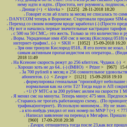
нему идти и идти.. (Простота, нет роуминга, подписок
Днище (+)
<
klovka
> [1225] 28-11-2018 18:20
Говорят если аб плата за месяц не списалась то симк
DANYCOM теперь в Воронеже. Стартовали продажи SIM-карт
Переход со своим номером вроде заработал (-) (Просто пре
Ну вот и начались первые значительные кастрации тарифов 
с 500 на 50 СМС,- это жесть. Только за это количество и ру
Воры. Украденные ими 450 смс в месяц (Кислород 0518) 
интернет-трафик!.. (-)
<
SKH
> [1052] 15-09-2018 16:20
Зря они тронули Кислород 0518.. Я его почти не юзал.. 
самым активным пропагандистом их оператора... (Видим
2018 11:49
На Ксеноне скорость режут до 256 кбит/сек. Чудаки. (-)
<
Хорошо хоть не до 64.. (-) (IMHO)
<
Prizer
> [967] 15-0
За 700 рублей в месяц и 256 сомнительное удовольст
абонентов. (-)
<
Zavgor
> [1121] 15-09-2018 19:10
формулировка гениальная "произойдут небольшие из
нормальная как на сети Т2? Тогда надо и АП сократ
+1/ (У МТС-а за 200 руб/мес анлим на скорости 1 Мб
Я менял смс на минуты. Теперь минус 475 мин. Предпослед
Стараюсь не трогать работающую схему... (По принципу
трафика(интернет).. Использую минимум... Ну не знаю..
а кто-нибудь увидил от них номер по MNP ? (+)
<
77
Написал заявление на перевод в Мегафон. Пришло 
[960] 17-09-2018 20:38
Zavgor, отпишитесь тогда после 23,как все прошло