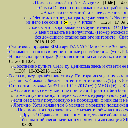
Номер перенесён. (+)
<
Zavgor
> [1046] 24-09
Симка Danycom продолжает жить и работать 
А как это возможно? Т.е с нее даже позвон
Ц:-"Честно, этот недооператор уже надоел". Честно
из него все соки..)
(+)
<
Prizer
> [1125] 17-09-2
боюсь, что скоро выжимать будет нечего.. (+) (Пе
У меня свалить не получится.. (Номер Московс
без домашнего стационарного интернета.. Ск
2018 11:20
Стартовала продажа SIM-карт DANYCOM в Омске 30 августа 
Стоимость звонков в непризнанные республики:-> (+)
<
Pri
Нашлось на просторах..(Собственно и на сайте есть, но криво. А наро
02-2018 10:47
Собственно купить СИМ-ку Дэникома здесь и отвезти её в
[1130] 10-02-2018 11:22
Вчера курьер привёз таки симку. Полтора месяца заняло у н
делали. /// Симка работает. Потестим, что за зверь )) (-)
<
St
Отказался... Заявка № 371 от 19.12.2017 (+) (IMHO) (+)
<
R
Аналогично, симку так и не привезли. Просто забил болт. 
Та же ситуация кинули первых, даже в курьерскую службу
если бы халяву полугодовую не пообещали, о них бы и не
Логично. Хотя халява там 6 месяцев с момента подключени
Не с момента подключения, а с момента объявления о хал
Друзья! Обращаем ваше внимание, что все абоненты, 
бесплатной связи начинается с момента активации 
03:39