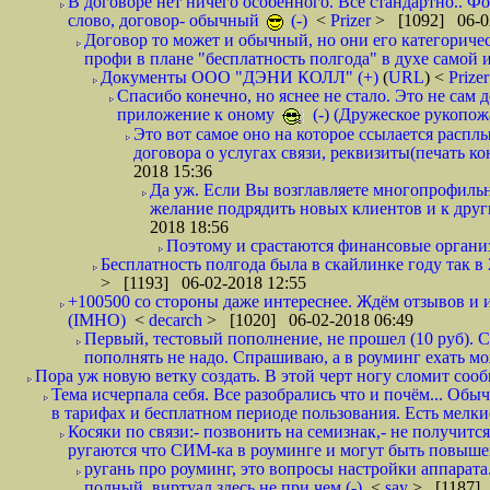
В договоре нет ничего особенного. Всё стандартно.. Фот
слово, договор- обычный
(-)
<
Prizer
> [1092] 06-0
Договор то может и обычный, но они его категоричес
профи в плане "бесплатность полгода" в духе самой 
Документы ООО "ДЭНИ КОЛЛ" (+)
(
URL
) <
Prize
Спасибо конечно, но яснее не стало. Это не сам
приложение к оному
(-) (Дружеское рукопож
Это вот самое оно на которое ссылается распл
договора о услугах связи, реквизиты(печать ко
2018 15:36
Да уж. Если Вы возглавляете многопрофиль
желание подрядить новых клиентов и к други
2018 18:56
Поэтому и срастаются финансовые организа
Бесплатность полгода была в скайлинке году так в
> [1193] 06-02-2018 12:55
+100500 со стороны даже интереснее. Ждём отзывов и и
(IMHO)
<
decarch
> [1020] 06-02-2018 06:49
Первый, тестовый пополнение, не прошел (10 руб). Сд
пополнять не надо. Спрашиваю, а в роуминг ехать мо
Пора уж новую ветку создать. В этой черт ногу сломит сооб
Тема исчерпала себя. Все разобрались что и почём... О
в тарифах и бесплатном периоде пользования. Есть мелкие
Косяки по связи:- позвонить на семизнак,- не получится
ругаются что СИМ-ка в роуминге и могут быть повышен
ругань про роуминг, это вопросы настройки аппарата
полный. виртуал здесь не при чем (-)
<
say
> [1187] 