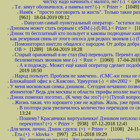
чистку надо начинать с малого, не? (-)
<
qac
Т.е. замут обозначился, а намека нет? (-)
<
Prizer
> [1049]
Намёк - "просто поговорить за жисть". Только такие ра
[961] 18-04-2019 09:12
Danycom самый пунктуальный оператор:- "остатки па
Дэником может стать первым с еSIM (-)
(
URL
) <
Prizer
> [11
Дэник тп бесплатный кто пользует и каковы подводные кам
как резервная связь от этого опсоса для редких звонков (-) (
Помониторил инет,по общался с народом. От добра добра 
ОВ
> [1289] 18-04-2019 18:28
Старый оранжевый я не стал (бы) переводить. Перевёл а
безлимитных звонков мне (-)
<
Rust
> [1060] 17-04-2019
А я подожду.. Может ещё какой оператор сделает подо
2019 18:50
Народ пользует. Проблем не замечено.. (СМС-ки пока не п
Ближайший офис в с.Киясово, Удмуртия (-)
<
nbv2002
> [9
У меня московская симка дэником.. Сегодня нечаянно позво
абонентов? Ведь для москвы и области тврифы вполне выго
Дэник поменял логотип.. (К чему бы это?) (+) (Тупой вопро
Жизнь такая, что хорошего уже не ждёшь. Жаль, уже привы
В полтора раза увеличилось количество переходов со
13:24
Пошему? Красавчики виртуальчики! Дэником неплохо п
перекупил? (+)
<
Prizer
> [938] 07-12-2018 12:41
Для меня, лично, Дэник сдулся. (+)
<
Prizer
> [1108] 24-11-
Ёта (+)
<
klovka
> [997] 25-11-2018 19:29
Ну, днищем он не стал.. Это очень резко сказано. Прос