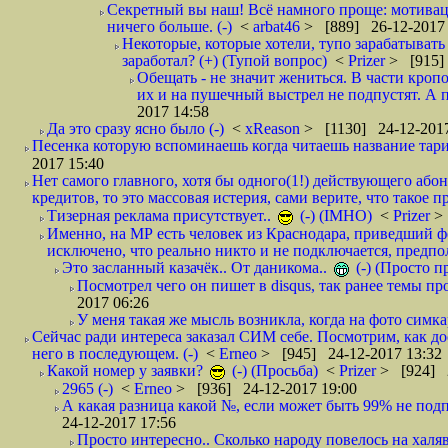
Секретный вы наш! Всё намного проще: мотиваци
ничего больше. (-)
<
arbat46
> [889] 26-12-2017 
Некоторые, которые хотели, тупо зарабатывать 
заработал? (+) (Тупой вопрос)
<
Prizer
> [915]
Обещать - не значит жениться. В части кропо
их и на пушечный выстрел не подпустят. А п
2017 14:58
Да это сразу ясно было (-)
<
xReason
> [1130] 24-12-2017
Песенка которую вспоминаешь когда читаешь название тар
2017 15:40
Нет самого главного, хотя бы одного(1!) действующего абон
кредитов, то это массовая истерия, сами верите, что такое п
Тизерная реклама присутствует..
(-) (IMHO)
<
Prizer
>
Именно, на МР есть человек из Краснодара, приведший ф
исключено, что реально никто и не подключается, предпол
Это засланный казачёк.. От даникома..
(-) (Просто 
Посмотрел чего он пишет в disqus, так ранее темы пр
2017 06:26
У меня такая же мысль возникла, когда на фото симкар
Сейчас ради интереса заказал СИМ себе. Посмотрим, как д
него в последующем. (-)
<
Erneo
> [945] 24-12-2017 13:32
Какой номер у заявки?
(-) (Просьба)
<
Prizer
> [924] 2
2965 (-)
<
Erneo
> [936] 24-12-2017 19:00
А какая разница какой №, если может быть 99% не подп
24-12-2017 17:56
Просто интересно.. Сколько народу повелось на халяв