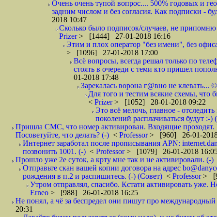
Очень очень тупой вопрос.... 500% годовых и ге
задним числом и без согласия. Как подписки - бу
2018 10:47
Сколько было подписок/случаев, не припомню 
Prizer
> [1444] 27-01-2018 16:16
Этим и плох оператор "без имени", без офиса
> [1096] 27-01-2018 17:00
Всё вопросы, всегда решал только по телеф
стоять в очереди с теми кто пришел попол
01-2018 17:48
Зарекалась ворона г@вно не клевать... ©
Для того и тестим всякие схемы, что б
<
Prizer
> [1052] 28-01-2018 09:22
Это всё мелочь, главное - отследит
поколений расплачиваться будут :-) (
Пришла СМС, что номер активирован. Входящие проходят. И
Посоветуйте, что делать? (-)
<
Professor
> [960] 26-01-2018
Интернет заработал после прописывания APN: internet.da
позвонить 1001. (-)
<
Professor
> [1079] 26-01-2018 16:0
Прошло уже 2е суток, а крту мне так и не активировали. (-)
Отправьте скан вашей копии договора на адрес bo@danyc
рождения в п.2 и распишитесь. (-) (Совет)
<
Professor
> [
Утром отправлял, спасибо. Кстати активировать уже. Но 
Erneo
> [988] 26-01-2018 16:25
Не понял, а чё за беспредел они пишут про международный 
20:31