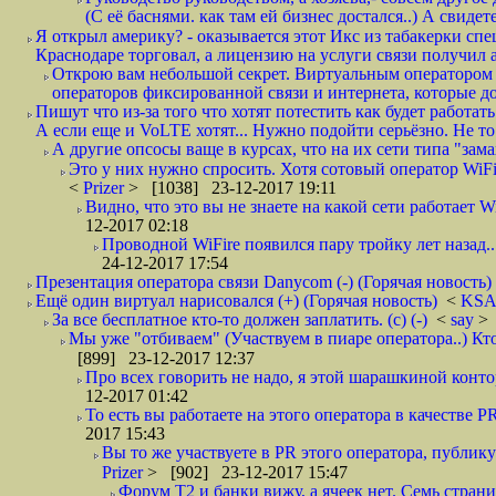
(С её баснями. как там ей бизнес достался..) А свидет
Я открыл америку? - оказывается этот Икс из табакерки спе
Краснодаре торговал, а лицензию на услуги связи получил а
Открою вам небольшой секрет. Виртуальным оператором с
операторов фиксированной связи и интернета, которые до 
Пишут что из-за того что хотят потестить как будет работать
А если еще и VoLTE хотят... Нужно подойти серьёзно. Не то 
А другие опсосы ваще в курсах, что на их сети типа "зам
Это у них нужно спросить. Хотя сотовый оператор WiFire
<
Prizer
> [1038] 23-12-2017 19:11
Видно, что это вы не знаете на какой сети работает W
12-2017 02:18
Проводной WiFire появился пару тройку лет назад...
24-12-2017 17:54
Презентация оператора связи Danycom (-) (Горячая новость)
Ещё один виртуал нарисовался (+) (Горячая новость)
<
KS
За все бесплатное кто-то должен заплатить. (с) (-)
<
say
> 
Мы уже "отбиваем" (Участвуем в пиаре оператора..) Кт
[899] 23-12-2017 12:37
Про всех говорить не надо, я этой шарашкиной контор
12-2017 01:42
То есть вы работаете на этого оператора в качестве P
2017 15:43
Вы то же участвуете в PR этого оператора, публику
Prizer
> [902] 23-12-2017 15:47
Форум Т2 и банки вижу, а ячеек нет. Семь страниц