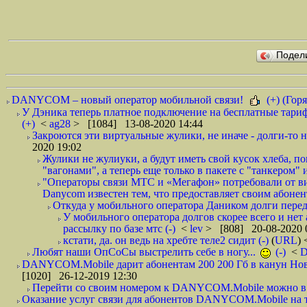
Подел
DANYCOM – новый оператор мобильной связи!
(+) (Горя
У Дэника теперь платное подключение на бесплатные тариф
(+)
<
ag28
> [1084] 13-08-2020 14:44
Закроются эти виртуальные жулики, не иначе - долги-то не
2020 19:02
Жулики не жулиуки, а будут иметь свой кусок хлеба, 
"вагонами", а теперь еще только в пакете с "танкером" и
"Операторы связи МТС и «Мегафон» потребовали от вир
Danycom известен тем, что предоставляет своим абонент
Откуда у мобильного оператора Даником долги перед
У мобильного оператора долгов скорее всего и нет
рассылку по базе мтс (-)
<
lev
> [808] 20-08-2020 
кстати, да. он ведь на хребте теле2 сидит (-)
(
URL
)
Любят наши ОпСоСы выстрелить себе в ногу...
(-)
<
DANYCOM.Mobile дарит абонентам 200 200 Гб в канун Нового
[1020] 26-12-2019 12:30
Перейти со своим номером к DANYCOM.Mobile можно в 5
Оказание услуг связи для абонентов DANYCOM.Mobile на 