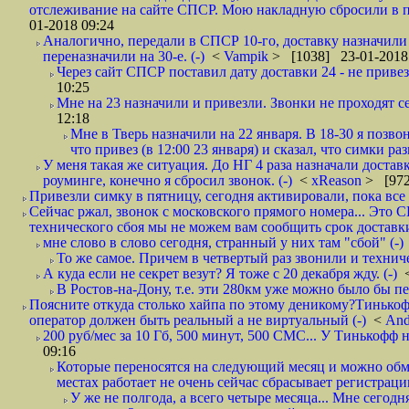
отслеживание на сайте СПСР. Мою накладную сбросили в п
01-2018 09:24
Аналогично, передали в СПСР 10-го, доставку назначили н
переназначили на 30-е. (-)
<
Vampik
> [1038] 23-01-2018
Через сайт СПСР поставил дату доставки 24 - не привезл
10:25
Мне на 23 назначили и привезли. Звонки не проходят 
12:18
Мне в Тверь назначили на 22 января. В 18-30 я позво
что привез (в 12:00 23 января) и сказал, что симки раз
У меня такая же ситуация. До НГ 4 раза назначали доставк
роуминге, конечно я сбросил звонок. (-)
<
xReason
> [972
Привезли симку в пятницу, сегодня активировали, пока все 
Сейчас ржал, звонок с московского прямого номера... Это С
технического сбоя мы не можем вам сообщить срок доставки
мне слово в слово сегодня, странный у них там "сбой" (-)
То же самое. Причем в четвертый раз звонили и техниче
А куда если не секрет везут? Я тоже с 20 декабря жду. (-)
В Ростов-на-Дону, т.е. эти 280км уже можно было бы пеш
Поясните откуда столько хайпа по этому деникому?Тинькоф
оператор должен быть реальный а не виртуальный (-)
<
And
200 руб/мес за 10 Гб, 500 минут, 500 СМС... У Тинькофф не
09:16
Которые переносятся на следующий месяц и можно обмен
местах работает не очень сейчас сбрасывает регистрацию
У же не полгода, а всего четыре месяца... Мне сегод