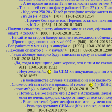
А не проще ли взять Т2 и не выносить мозг этими
Так на чьей сети по факту работает? Теле2? (-)
<
Tha
Код сети 250 20 - Теле2 (в телефоне отображается
ну да (-)
<
zloj
> [787] 11-01-2018 12:54
Причем без вариантов. Перенос остатков пакетов
<
b13
> [958] 11-01-2018 13:03
Получил симкарту, анкету абонента заполнял сам, сфоткали 
опыт)
<
zeb007
> [886] 10-01-2018 17:21
На сайте на втором банере заявлена возможность обмена 
(Просто предположение)
<
zeb007
> [940] 10-01-2018 1
Всё работает у меня (+)
<
antropka
> [1098] 10-01-2018 16:
Лажовый оператор (+)
<
slava87
> [1031] 09-01-2018 12:00
"ведь абоняру наверно будут списывать сразу за целый мес
10-01-2018 14:21
Да, тогда в принципе даже хорошо, что с этим не связал
[911] 10-01-2018 15:23
Неугомонный..
Ты СИМ-ки покупаешь для того ч
2018 18:53
в большинстве случаев я выжимаю из нее какие-то со
Сложностей сам себе нагородил.. В голове..
(-) (IMHO
почему? (-)
<
slava87
> [931] 10-01-2018 12:17
Потому.. Вы же знаете что Т2 нет в Астрахани. Зачем
если не очень, дождись, скоро отпишутся все кто полу
Если нет теле2 будет мегафон или мтс ... у меня так 
Речь про доставку СИМ-ки (Как я понял, они не з
[981] 10-01-2018 18:46