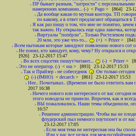
ПР бывает разным, "хитрости" с персональными 
намерениях компании... (-)
<
Pago
> [864] 23-12
Да вообще какая-то мутная контора. ТП говори
по какому, а в ответ предлагают обращаться в 
Я как раз пишу о том, что мне не понятно, зачем
так важно. Ну открылась еще одна лавочка, кото
Виртуалы "попёрли".. Только Ростелеком подкл
20 млн, это уже что-то...
(+)
<
Prizer
> [841
Всем нытикам которые завидуют появлению нового сот оп
Не понял, кто завидует, кому, чему? Ну открылся и откры
[926] 23-12-2017 15:47
Во всех соцсетях пишут/читают...
(-)
<
Prizer
> [8
Это не оператор. (-)
<
ssu
> [893] 23-12-2017 15:33
Так и Прайзер - не собеседник
Он только сегодня 
(-) (IMHO)
<
decarch
> [861] 23-12-2017 15:53
Нее.. Почитывал.. (Времени не было ответить вам п
2017 16:38
Ничего нового или интересного от вас сегодня не
этого новодела не привели. Впрочем, как и всегд
ВЫ пожаловались. Наши темы объединили, опят
16:57
Решение администрации. Чтобы вы не плодил
флудерский пыл немного поутихнет и от ва
23-12-2017 17:05
Если моя тема не интересная она бы сползл
Или у нас все целки для междусобойчиков