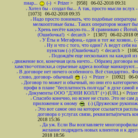
пиар...
(-)
<
Prizer
> [958] 06-02-2018 09:31
Хотел бы - создал бы... А так, просто мысли вслух 
[1073] 06-02-2018 09:35
Надо просто понимать, что подобные операторы 
мелкооптовые базы.. Таких операторов может быт
Хрень несёте какую-то... Я сравниваю с Йотой
(Ошибочка!)
<
decarch
> [1387] 06-02-2018 0
У Ёты и Мегафона,- один и тот же хозяин.. (-
Ну и что с того, что один? А ведут себя 
пунктам (-) (Ошибочка!)
<
decarch
> [1082
Подождём еще нескольких на каждой из 
движение все, конечная цель ничто... Образец договора н
хамство=отписки,а серьезные адреса вообще манкируют...
В договоре нет ничего особенного. Всё стандартно.. Фот
слово, договор- обычный
(-)
<
Prizer
> [1092] 06-0
Договор то может и обычный, но они его категоричес
профи в плане "бесплатность полгода" в духе самой 
Документы ООО "ДЭНИ КОЛЛ" (+)
(
URL
) <
Prize
Спасибо конечно, но яснее не стало. Это не сам
приложение к оному
(-) (Дружеское рукопож
Это вот самое оно на которое ссылается распл
договора о услугах связи, реквизиты(печать ко
2018 15:36
Да уж. Если Вы возглавляете многопрофиль
желание подрядить новых клиентов и к други
2018 18:56