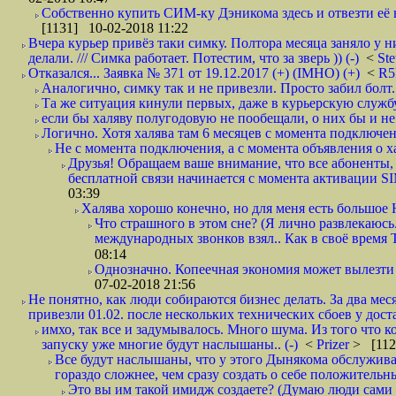
Собственно купить СИМ-ку Дэникома здесь и отвезти её в
[1131] 10-02-2018 11:22
Вчера курьер привёз таки симку. Полтора месяца заняло у н
делали. /// Симка работает. Потестим, что за зверь )) (-)
<
St
Отказался... Заявка № 371 от 19.12.2017 (+) (IMHO) (+)
<
R
Аналогично, симку так и не привезли. Просто забил болт. 
Та же ситуация кинули первых, даже в курьерскую службу
если бы халяву полугодовую не пообещали, о них бы и не
Логично. Хотя халява там 6 месяцев с момента подключени
Не с момента подключения, а с момента объявления о хал
Друзья! Обращаем ваше внимание, что все абоненты, 
бесплатной связи начинается с момента активации 
03:39
Халява хорошо конечно, но для меня есть большое 
Что страшного в этом сне? (Я лично развлекаюсь.
международных звонков взял.. Как в своё время
08:14
Однозначно. Копеечная экономия может вылезти
07-02-2018 21:56
Не понятно, как люди собираются бизнес делать. За два мес
привезли 01.02. после нескольких технических сбоев у дост
имхо, так все и задумывалось. Много шума. Из того что к
запуску уже многие будут наслышаны.. (-)
<
Prizer
> [112
Все будут наслышаны, что у этого Дынякома обслужива
гораздо сложнее, чем сразу создать о себе положительн
Это вы им такой имидж создаете? (Думаю люди сами оп