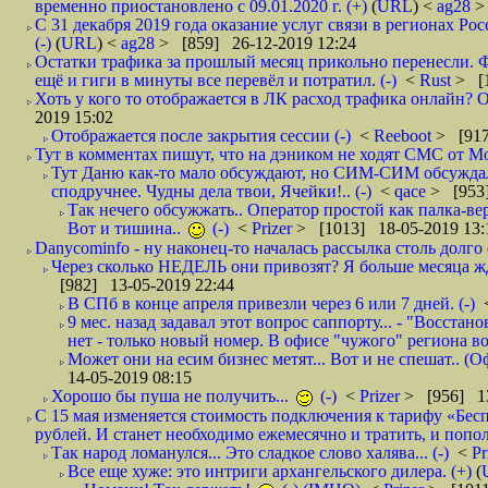
временно приостановлено с 09.01.2020 г. (+)
(
URL
) <
ag28
>
С 31 декабря 2019 года оказание услуг связи в регионах Рос
(-)
(
URL
) <
ag28
> [859] 26-12-2019 12:24
Остатки трафика за прошлый месяц прикольно перенесли. Ф
ещё и гиги в минуты все перевёл и потратил. (-)
<
Rust
> [
Хоть у кого то отображается в ЛК расход трафика онлайн? О
2019 15:02
Отображается после закрытия сессии (-)
<
Reeboot
> [917
Тут в комментах пишут, что на дэником не ходят СМС от Мо
Тут Даню как-то мало обсуждают, но СИМ-СИМ обсуждали 
сподручнее. Чудны дела твои, Ячейки!.. (-)
<
qace
> [953]
Так нечего обсужжать.. Оператор простой как палка-верё
Вот и тишина..
(-)
<
Prizer
> [1013] 18-05-2019 13:
Danycominfo - ну наконец-то началась рассылка столь дол
Через сколько НЕДЕЛЬ они привозят? Я больше месяца жду,
[982] 13-05-2019 22:44
В СПб в конце апреля привезли через 6 или 7 дней. (-)
9 мес. назад задавал этот вопрос саппорту... - "Восст
нет - только новый номер. В офисе "чужого" региона во
Может они на есим бизнес метят... Вот и не спешат.. (О
14-05-2019 08:15
Хорошо бы пуша не получить...
(-)
<
Prizer
> [956] 13
С 15 мая изменяется стоимость подключения к тарифу «Бесп
рублей. И станет необходимо ежемесячно и тратить, и попол
Так народ ломанулся... Это сладкое слово халява... (-)
<
Pr
Все еще хуже: это интриги архангельского дилера. (+)
(