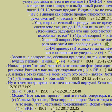
услуг доставки от этого не меньше (-) (IMHO)
<
de
в соцсетях они пишут, что выбранный ранее ном
после 1.01.18 точках продаж. Видимо с кс не сло
Ну с 1 января как офисы продаж откроются эли
рукопожатие!)
<
decarch
> [898] 27-12-2017 1
Увы, mnp на тестовый период у них не преду
составлено так, что до 1.06 они ни за что не 
Кто-нибудь задумался что они собираются
подобных тестов? (-) (Тупой вопрос)
<
Pri
Хороший вопрос. Нет связи=тест, не идет
раскладе зачем они вообще нужны...
СИМ привезут (И только тогда начнётся
вот в остальном не уверен.. -> (+)
<
Pr
Звонили в воскресенье, обещали привезти, но так и не при
Будешь первым.. Пиши..
(-)
<
Prizer
> [934] 25-12-20
Новая версия "от них" через vk в отношении фотофиксаци
регионах России у нас начнут открываться (+)
<
ОВ
> [104
А я пока в отказ ушёл - в моём кругу это было 7 заявок. Х
))) (-) (Личный опыт)
<
Ruslan99
> [888] 24-12-2017 23:56
Ну и зачем тогда нужен этот неизвестный виртуал? Если м
12-2017 21:09
del (-)
<
SKH
> [950] 24-12-2017 23:48
Можно? Вот так вот просто, - пойти на сайт оператора, и л
(с) Уильям, брат наш, Шекспир; - на вопрос "Зачем тогда 
А то ведь, "тут", частенько покрикивают: "Воры! - тариф-
(-)
<
SKH
> [961] 24-12-2017 23:35