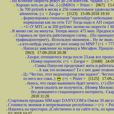
На Ксеноне скорость режут до 256 кбит/сек. Чудаки. (-)
<
Хорошо хоть не до 64.. (-) (IMHO)
<
Prizer
> [967] 15-0
За 700 рублей в месяц и 256 сомнительное удовольст
абонентов. (-)
<
Zavgor
> [1123] 15-09-2018 19:10
формулировка гениальная "произойдут небольшие из
нормальная как на сети Т2? Тогда надо и АП сократ
+1/ (У МТС-а за 200 руб/мес анлим на скорости 1 Мб
Я менял смс на минуты. Теперь минус 475 мин. Предпослед
Стараюсь не трогать работающую схему... (По принципу
трафика(интернет).. Использую минимум... Ну не знаю..
а кто-нибудь увидил от них номер по MNP ? (+)
<
77
Написал заявление на перевод в Мегафон. Пришло 
[963] 17-09-2018 20:38
Zavgor, отпишитесь тогда после 23,как все прошло
Номер перенесён. (+)
<
Zavgor
> [1048] 24-09
Симка Danycom продолжает жить и работать 
А как это возможно? Т.е с нее даже позвон
Ц:-"Честно, этот недооператор уже надоел". Честно
из него все соки..)
(+)
<
Prizer
> [1125] 17-09-2
боюсь, что скоро выжимать будет нечего.. (+) (Пе
У меня свалить не получится.. (Номер Московс
без домашнего стационарного интернета.. Ск
2018 11:20
Стартовала продажа SIM-карт DANYCOM в Омске 30 августа 
Стоимость звонков в непризнанные республики:-> (+)
<
Pri
Нашлось на просторах..(Собственно и на сайте есть, но криво. А наро
02-2018 10:47