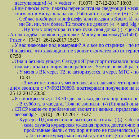
наступающим! (-)
<
vedser
> [1007] 27-12-2017 18:03
Ещё плюсы есть, пакеты переносятся на следующий месяц 
снимают в минус как на сдс. Работает на две сети (+)
<
j
Сейчас подбирал тариф шефу для поездки в Крым. И то
ни Би, ни, тем более, Т2 такого не делают (-)
<
and_klg
Ну там у оператора из трех букв своя дочка (-)
<
je77
А пока ждём звонков о доставке. Моему знакомому(№1500) поз
Prizer
> [942] 26-12-2017 15:25
У вас знакомые под номерами? А я все по старинке - по 
Я надеюсь, что халявщики не уронят окончательно интернет 
07:50
Она и без них упадет. Сегодня ЯТранспорт отказался пока
том же аппарате нормально работает. Уже не первый раз т
У меня в ВК через Т2 не авторизуется, а через МТС - 
10:31
Значит не только у меня такое, а я надеялся, что просто
днём звонили с +74992150890, подтвердили получение на зав
25-12-2017 20:36
Я в воскресенье, в 13:30 сделал заказ, до сих пор никто н
В субботу, в час дня.. Тож не звонили.. (-) (Личный опы
СПСР какие-то проблемные: звонят из даньки, предлагают 
necoandg
> [910] 26-12-2017 16:37
Курьер с ПД клиентов не выходит на связь =) (-)
<
deca
сама служба курьерская ужасная просто, достаточно п
проблемные были. с тех пор ничего не поменялось (-)
Т.е. своей курьерской службы у них нет (что коне