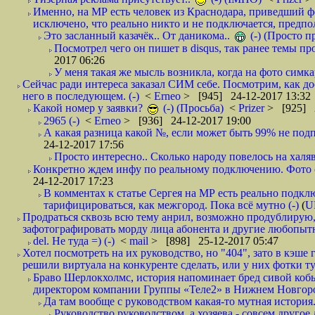
Именно, на МР есть человек из Краснодара, приведший ф
исключено, что реально никто и не подключается, предпол
Это засланный казачёк.. От даникома..
(-) (Просто 
Посмотрел чего он пишет в disqus, так ранее темы пр
2017 06:26
У меня такая же мысль возникла, когда на фото симкар
Сейчас ради интереса заказал СИМ себе. Посмотрим, как д
него в последующем. (-)
<
Erneo
> [945] 24-12-2017 13:32
Какой номер у заявки?
(-) (Просьба)
<
Prizer
> [925] 2
2965 (-)
<
Erneo
> [936] 24-12-2017 19:00
А какая разница какой №, если может быть 99% не подп
24-12-2017 17:56
Просто интересно.. Сколько народу повелось на халяв
Конкретно ждем инфу по реальному подключению. Фото симо
24-12-2017 17:23
В комментах к статье Сергея на МР есть реально подкл
тарифицироваться, как межгород. Пока всё мутно (-)
(
U
Продраться сквозь всю тему анрил, возможно продублирую,
зафотографировать морду лица абонента и другие любопытн
del. Не туда =) (-)
<
mail
> [898] 25-12-2017 05:47
Хотел посмотреть на их руководство, но "404", зато в кэше
решили виртуала на конкуренте сделать, или у них фотки т
Браво Шерлокхолмс, история напоминает бред сивой кобы
директором компании Группы «Теле2» в Нижнем Новгород
Да там вообще с руководством какая-то мутная история.
Руководство руководством, а хозяева,- совсем другое