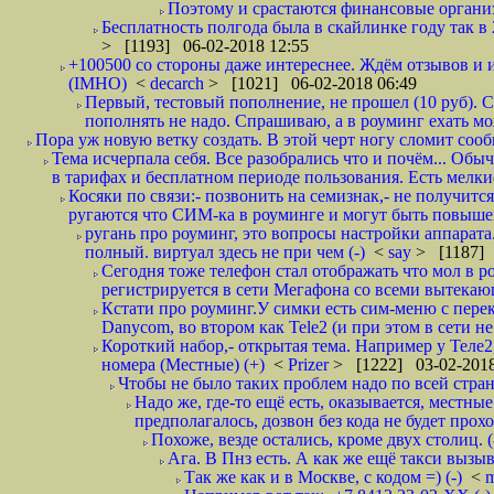
Поэтому и срастаются финансовые организа
Бесплатность полгода была в скайлинке году так в
> [1193] 06-02-2018 12:55
+100500 со стороны даже интереснее. Ждём отзывов и и
(IMHO)
<
decarch
> [1021] 06-02-2018 06:49
Первый, тестовый пополнение, не прошел (10 руб). Сд
пополнять не надо. Спрашиваю, а в роуминг ехать мо
Пора уж новую ветку создать. В этой черт ногу сломит сооб
Тема исчерпала себя. Все разобрались что и почём... О
в тарифах и бесплатном периоде пользования. Есть мелкие
Косяки по связи:- позвонить на семизнак,- не получится
ругаются что СИМ-ка в роуминге и могут быть повышен
ругань про роуминг, это вопросы настройки аппарата
полный. виртуал здесь не при чем (-)
<
say
> [1187] 
Сегодня тоже телефон стал отображать что мол в р
регистрируется в сети Мегафона со всеми вытекаю
Кстати про роуминг.У симки есть сим-меню с пере
Danycom, во втором как Tele2 (и при этом в сети не 
Короткий набор,- открытая тема. Например у Теле2
номера (Местные) (+)
<
Prizer
> [1222] 03-02-2018
Чтобы не было таких проблем надо по всей стране
Надо же, где-то ещё есть, оказывается, местны
предполагалось, дозвон без кода не будет проход
Похоже, везде остались, кроме двух столиц. 
Ага. В Пнз есть. А как же ещё такси вызыв
Так же как и в Москве, с кодом =) (-)
<
m