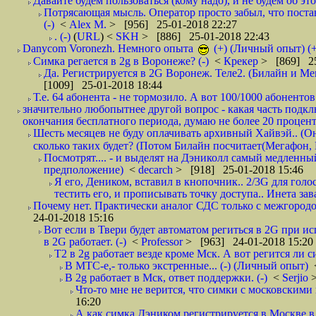
Давайте будем пользоваться (кому надо), и не будем об этом
Потрясающая мысль. Оператор просто забыл, что постави
(-)
<
Alex M.
> [956] 25-01-2018 22:27
. (-)
(
URL
) <
SKH
> [886] 25-01-2018 22:43
Danycom Voronezh. Немного опыта
(+) (Личный опыт) (+
Симка регается в 2g в Воронеже? (-)
<
Крекер
> [869] 25
Да. Регистрируется в 2G Воронеж. Теле2. (Билайн и Мег
[1009] 25-01-2018 18:44
Т.е. 64 абонента - не тормозило. А вот 100/1000 абонентов
значительно любопытнее другой вопрос - какая часть подк
окончания бесплатного периода, думаю не более 20 проценто
Шесть месяцев не буду оплачивать архивный Хайвэй.. (Он 
сколько таких будет? (Потом Билайн посчитает(Мегафон, 
Посмотрят.... - и выделят на Дэниколл самый медленный
предположение)
<
decarch
> [918] 25-01-2018 15:46
Я его, Деником, вставил в кнопочник.. 2/3G для голо
тестить его, и прописывать точку доступа.. Инета зава
Почему нет. Практически аналог СДС только с межгородом.
24-01-2018 15:16
Вот если в Твери будет автоматом региться в 2G при ис
в 2G работает. (-)
<
Professor
> [963] 24-01-2018 15:20
T2 в 2g работает везде кроме Мск. А вот регится ли с
В МТС-е,- только экстренные... (-) (Личный опыт)
В 2g работает в Мск, ответ поддержки. (-)
<
Serjio
Что-то мне не верится, что симки с московскими 
16:20
А как симка Дэником регистрируется в Москве в 