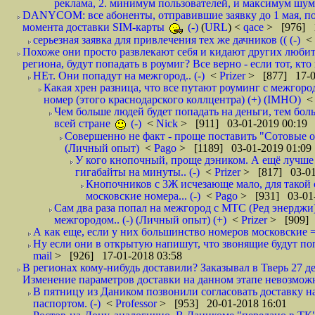
реклама, 2. минимум пользователей, и максимум шума.
DANYCOM: все абоненты, отправившие заявку до 1 мая, пол
момента доставки SIM-карты
(-)
(
URL
) <
qace
> [976] 1
серьезная заявка для привлечения тех же дачников (( (-)
<
Похоже они просто развлекают себя и кидают других любител
региона, будут попадать в роумиг? Все верно - если тот, кто вам звони 
НЕт. Они попадут на межгород.. (-)
<
Prizer
> [877] 17-0
Какая хрен разница, что все путают роуминг с межгор
номер (этого краснодарского коллцентра) (+) (IMHO)
Чем больше людей будет попадать на деньги, тем бо
всей стране
(-)
<
Nick
> [911] 03-01-2019 00:19
Совершенно не факт - проще поставить "Сотовые опе
(Личный опыт)
<
Pago
> [1189] 03-01-2019 01:09
У кого кнопочный, проще дэником. А ещё лучше 
гигабайты на минуты.. (-)
<
Prizer
> [817] 03-01
Кнопочников с 3Ж исчезающе мало, для такой 
московские номера... (-)
<
Pago
> [931] 03-01-
Сам два раза попал на межгород с МТС (Ред энерджи) 
межгородом.. (-) (Личный опыт) (+)
<
Prizer
> [909] 
А как еще, если у них большинство номеров московские =
Ну если они в открытую напишут, что звонящие будут поп
mail
> [926] 17-01-2018 03:58
В регионах кому-нибудь доставили? Заказывал в Тверь 27 де
Изменение параметров доставки на данном этапе невозможн
В пятницу из Даником позвонили согласовать доставку н
паспортом. (-)
<
Professor
> [953] 20-01-2018 16:01