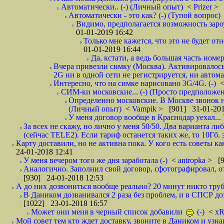
Автоматически.. (-) (Личный опыт)
<
Prizer
> 
Автоматически - это как? (-) (Тупой вопрос)
Видимо, предполагается возможность зароу
01-01-2019 16:42
Только мне кажется, что это не будет о
01-01-2019 16:44
Да, кстати, а ведь большая часть номер
Вчера привезли симку (Москва). Активировалось п
2G ни в одной сети не регистрируется, ни автом
Интересно, что на симке нарисовано 3G/4G. (-)
СИМ-ки московские... (-) (Просто предположе
Определенно московские. В Москве звонок н
(Личный опыт)
<
Vampik
> [901] 31-01-201
У меня договор вообще в Краснодар уехал...
За всех не скажу, но лично у меня 50/50. Два варианта л
(сейчас TELE2). Если тариф останется таких же, то 10Гб. 
Карту доставили, но не активна пока. У кого есть советы к
24-01-2018 12:41
У меня вечером того же дня заработала (-)
<
antropka
> [9
Аналогично. Заполнил свой договор, сфотографировал, 
[930] 24-01-2018 12:53
А до них дозвониться вообще реально? 20 минут никто трубк
В Даником дозванивался 2 раза без проблем, и в СПСР дозв
[1022] 23-01-2018 16:57
Может они меня в черный список добавили
(-)
<
xR
Мой совет тем кто ждет доставку, звоните в Даником и узн