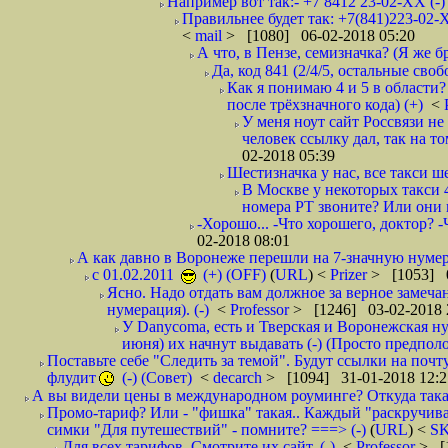
Например вот так:- +7 8412 23-02-ХХ (-
Правильнее будет так: +7(841)223-02-Х
<
mail
> [1080] 06-02-2018 05:20
А что, в Пензе, семизначка? (Я же бр
Да, код 841 (2/4/5, остальные сво
Как я понимаю 4 и 5 в области?
после трёхзначного кода) (+)
<
У меня ноут сайт Россвязи не
человек ссылку дал, так на то
02-2018 05:39
Шестизначка у нас, все такси ш
В Москве у некоторых такси 
номера РТ звоните? Или они в
-Хорошо... -Что хорошего, доктор? -
02-2018 08:01
А как давно в Воронеже перешли на 7-значную нумер
с 01.02.2011
(+) (OFF)
(
URL
) <
Prizer
> [1053] 0
Ясно. Надо отдать вам должное за верное замечан
нумерация). (-)
<
Professor
> [1246] 03-02-2018 
У Danycoma, есть и Тверская и Воронежская ну
июня) их начнут выдавать (-) (Просто предпол
Поставьте себе "Следить за темой". Будут ссылки на почт
флудит
(-) (Совет)
<
decarch
> [1094] 31-01-2018 12:2
А вы видели цены в международном роуминге? Откуда такая
Промо-тариф? Или - "фишка" такая.. Каждый "раскручивае
симки "Для путешествий" - помните? ===> (-)
(
URL
) <
S
Для всех тарифов. Смотрите их сайт. (-)
<
Professor
> [