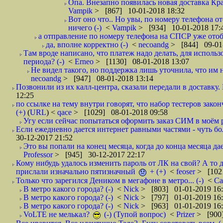
Опа. Внезапно появилась новая доставка Кра
Vampik
> [867] 10-01-2018 18:32
Вот оно что.. Но увы, по номеру телефона о
ничего (-)
<
Vampik
> [934] 10-01-2018 17:
а отправление по номеру телефона на СПСР уже отоб
да, вполне корректно (-)
<
necoandg
> [844] 09-01
Там вроде написано, что платеж надо делать, для использ
периода? (-)
<
Erneo
> [1130] 08-01-2018 13:07
Не видел такого, но поддержка лишь уточнила, что им 
necoandg
> [947] 08-01-2018 13:14
Позвонили из их калл-центра, сказали передали в доставку. И
12:25
по ссылке на тему внутри говорят, что набор тестеров зак
(+)
(
URL
) <
qace
> [1029] 08-01-2018 09:58
Угу если сейчас попытаться оформить заказ СИМ в моём р
Если ежедневно дается интернет равными частями - чуть боле
30-12-2017 21:52
Это вы попали на конец месяца, когда до конца месяца дае
Professor
> [945] 30-12-2017 22:17
Кому нибудь удалось изменить пароль от ЛК на свой? А то 
прислали изначально пятизначный
+ (+)
<
feoser
> [102
Только что зарегился Деником в мегафоне в метро... (-)
<
С
В метро какого города? (-)
<
Nick
> [803] 01-01-2019 16
В метро какого города? (-)
<
Nick
> [797] 01-01-2019 16
В метро какого города? (-)
<
Nick
> [963] 01-01-2019 16
VoLTE не мелькал?
(-) (Тупой вопрос)
<
Prizer
> [900]