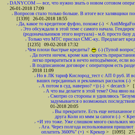
DANYCOM — все, что нужно знать о новом сотовом опера
26-01-2018 17:09
Вопросов стало только больше. В итоге все халявщики по
[1339] 26-01-2018 18:55
Да, какое то кредитное фуфло, похоже (-)
<
AntiMegaF
Это обсуждали в этой теме с самого начала. Гендире
(родоначальников этого виртуала) - м.б. просто базу 
Только что МТС прислал СМС-ку.. Предлагает кре
[1235] 09-02-2018 17:32
Чем плохи быстрые кредиты?
(-) (Тупой вопрос
Да почти ничем, кроме как скорость прирастани
легко превратиться в нечто неподъёмное, если вов
В подписанном договоре с оператором есть разде
2018 11:09
Но в ЛК тариф Кислород_тест с АП 0 руб. И вс
ваших персданных и рекламных рассылок (-)
А потом в суд, наверно? =)) (-)
<
decarch
> [
А что вы делаете в этой теме? Она явно на д
Смотрю со стороны и удивляюсь "Безумию
задумывается о возможных последствия
01-2018 20:05
Вы прекратите. Есть еще непаханное 
друга Коли из ммм за сапоги (-)
<
Кре
+И это тоже. Уже слишком много скользких мо
Ага. Через полгода использования пришлют п
оплатить 3600%" (+)
<
Крекер
> [1095] 27-