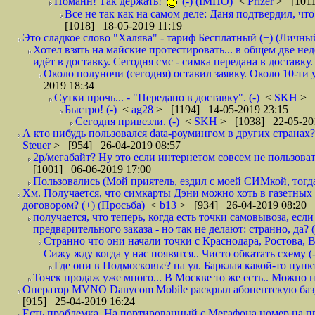
Номанн! Так держать!
(-) (IMHO)
<
Prizer
> [1011
Все не так как на самом деле: Даня подтвердил, чт
[1018] 18-05-2019 11:19
Это сладкое слово "Халява" - тариф Бесплатный (+) (Личны
Хотел взять на майские протестировать... в общем две не
идёт в доставку. Сегодня смс - симка передана в доставку.
Около полуночи (сегодня) оставил заявку. Около 10-ти у
2019 18:34
Сутки прочь... - "Передано в доставку". (-)
<
SKH
> 
Быстро! (-)
<
ag28
> [1194] 14-05-2019 23:15
Сегодня привезли. (-)
<
SKH
> [1038] 22-05-20
А кто нибудь пользовался data-роумингом в других странах?
Steuer
> [954] 26-04-2019 08:57
2р/мегабайт? Ну это если интернетом совсем не пользовать
[1001] 06-06-2019 17:00
Пользовались (Мой приятель, ездил с моей СИМкой, тогд
Хм. Получается, что симкарты Дэни можно хоть в газетных к
договором? (+) (Просьба)
<
b13
> [934] 26-04-2019 08:20
получается, что теперь, когда есть точки самовывоза, есл
предварительного заказа - но так не делают: странно, да? (
Странно что они начали точки с Краснодара, Ростова,
Сижу жду когда у нас появятся.. Чисто обкатать схему (-
Где они в Подмосковье? на ул. Барклая какой-то пункт
Точек продаж уже много... В Москве то же есть.. Можно на
Оператор MVNO Danycom Mobile раскрыл абонентскую базу.
[915] 25-04-2019 16:24
Есть проблемка. На портированный с Мегафона номер на при