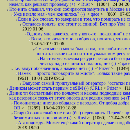
неделя, как решают проблему (+)
<
Rust
> [1004] 24-04-20
Кто-нить слышал, что они собираются замутить в Москве в к
Уже начало мая - чем кончилось? (-)
<
qace
> [860] 07-05
Если в 2-х словах, то заверили в том, что помирать не с
Осталось понять, кто стоит за спиной. Вот про Yota "
2019 01:06
Одному мне кажется, что у кого-то "показания" не с
Всем, кто читает много вбросов, понятно, что люб
13-05-2019 01:06
Смысл моего моста был в том, что любителям х
постить всякое г...но на этом уважаемом ресурсе.
На этом уважаемом ресурсе резвятся без огр
чистку надо начинать с малого, не? (-)
<
qac
Т.е. замут обозначился, а намека нет? (-)
<
Prizer
> [1049]
Намёк - "просто поговорить за жисть". Только такие ра
[961] 18-04-2019 09:12
Danycom самый пунктуальный оператор:- "остатки па
Дэником может стать первым с еSIM (-)
(
URL
) <
Prizer
> [11
Дэник тп бесплатный кто пользует и каковы подводные кам
как резервная связь от этого опсоса для редких звонков (-) (
Помониторил инет,по общался с народом. От добра добра 
ОВ
> [1289] 18-04-2019 18:28
Старый оранжевый я не стал (бы) переводить. Перевёл а
безлимитных звонков мне (-)
<
Rust
> [1060] 17-04-2019
А я подожду.. Может ещё какой оператор сделает подо
2019 18:50