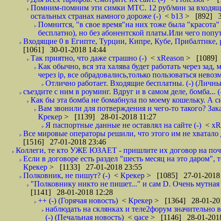
Помним-помним эти симки МТС. 12 руб/мин за входящие и
остальных странах намного дороже (-)
<
b13
> [892] 3
Помнится, "в свое время"на них тоже была "красота
бесплатно), но без абонентской платы.Или чего попут
Входящие 0 в Египте, Турции, Кипре, Кубе, Прибалтике, р
[1061] 30-01-2018 14:44
Так приятно, что даже страшно (-)
<
xReason
> [1089] 
Как обычно, вся эта халява будет работать через зад
через ip, все обрадовались,только пользоваться нево
Отлично работает. Входящие бесплатны. (-) (Личн
съездите с ним в роуминг. Вдруг и в самом деле, бомба... (
Как бы эта бомба не бомабнула по моему кошельку. А си
Вам звонили для потверждения и чего-то такого? Зака
Крекер
> [1139] 28-01-2018 11:27
Я паспортные данные не оставлял на сайте (-)
<
xR
Все мировые операторы решили, что этого им не хватало 
[1516] 27-01-2018 23:46
Коллеги, те кто УЖЕ ЮЗАЕТ - пришлите их договор на почту
Если в договоре есть раздел "шесть месяц на это даром", т
Крекер
> [1133] 27-01-2018 23:55
Полковник, не пишут? (-)
<
Крекер
> [1085] 27-01-2018
"Полковнику никто не пишет..." и сам D. Очень мутная
[1141] 28-01-2018 12:28
++ (-) (Горячая новость)
<
Крекер
> [1364] 28-01-20
наблюдать на склянках и теле2форум значительно в
(-) (Печальная новость)
<
qace
> [1146] 28-01-2018