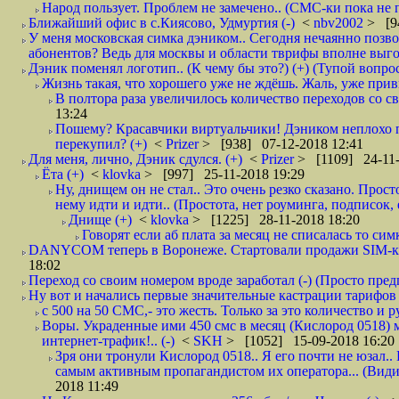
Народ пользует. Проблем не замечено.. (СМС-ки пока не п
Ближайший офис в с.Киясово, Удмуртия (-)
<
nbv2002
> [9
У меня московская симка дэником.. Сегодня нечаянно позво
абонентов? Ведь для москвы и области тврифы вполне выго
Дэник поменял логотип.. (К чему бы это?) (+) (Тупой вопро
Жизнь такая, что хорошего уже не ждёшь. Жаль, уже привы
В полтора раза увеличилось количество переходов со
13:24
Пошему? Красавчики виртуальчики! Дэником неплохо п
перекупил? (+)
<
Prizer
> [938] 07-12-2018 12:41
Для меня, лично, Дэник сдулся. (+)
<
Prizer
> [1109] 24-11-
Ёта (+)
<
klovka
> [997] 25-11-2018 19:29
Ну, днищем он не стал.. Это очень резко сказано. Прос
нему идти и идти.. (Простота, нет роуминга, подписок
Днище (+)
<
klovka
> [1225] 28-11-2018 18:20
Говорят если аб плата за месяц не списалась то симк
DANYCOM теперь в Воронеже. Стартовали продажи SIM-карт
18:02
Переход со своим номером вроде заработал (-) (Просто пре
Ну вот и начались первые значительные кастрации тарифов 
с 500 на 50 СМС,- это жесть. Только за это количество и ру
Воры. Украденные ими 450 смс в месяц (Кислород 0518) 
интернет-трафик!.. (-)
<
SKH
> [1052] 15-09-2018 16:20
Зря они тронули Кислород 0518.. Я его почти не юзал.. 
самым активным пропагандистом их оператора... (Видим
2018 11:49