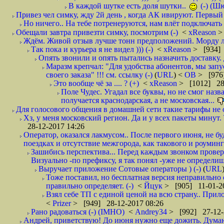
В каждой шутке есть доля шутки..
(-) (Ш
Привез чел симку, жду 2й день , когда АК ивируют. Первый р
Но ничего.. На тебе потренеруются, нам влёт подключать б
Обещали завтра привезти симку, посмотрим (-)
<
xReason
>
Ждём. Живой отзыв лучше тонн предположений. Морду ли
Так пока и курьера я не видел ))) (-)
<
xReason
> [934] 
Опять звонили и опять пытались назначить доставку. 
Маразм крепчал: "Для удобства абонентов, мы запу
своего заказа" !!! см. ссылку (-)
(
URL
) <
ОВ
> [976
Это вообще чё за .... ? (+)
<
xReason
> [1012] 28
Поле Чудес. Угадал все буквы, но не смог наз
получается краснодарская, а не московская...
Для голосового общения в домашней сети такие тарифы не о
Хз, у меня московский регион. Да и у всех пакеты минут. 
28-12-2017 14:26
Оператор, оказался лакмусом.. После первого июня, не бу
поездках и отсутствие межгорода, как такового и роуминга.
Зашибись перспектива... Перед каждым звонком проверят
Визуально -по префиксу, я так понял -уже не определи
Выручает приложение Сотовые операторы ) (-)
(
URL
Тоже поставил, но бесплатная версия неправильно
правильно определяет. (-)
<
Йцук
> [905] 11-01-2
Взял себе ТП с единой ценой на всю страну.. При
<
Prizer
> [949] 28-12-2017 08:26
Рано радоваться (-) (IMHO)
<
Andrey34
> [992] 27-12-
Андрей, приветствую! До июня нужно еще дожить. Думаю 