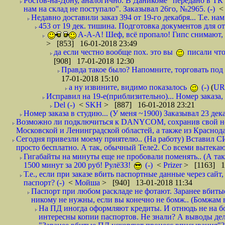
Ростов-на-Дону, аналогично. В Даникоме "передано в ТК"
нам на склад не поступало". Заказывал 26го, №2965. (-)
Недавно доставили заказ 394 от 19-го декабря... Т.е. нам
453 от 19 дек. тишина. Подготовка документов для от
А-А-А! Шеф, всё пропало! Гипс снимают, к
> [853] 16-01-2018 23:49
да если честно вообще пох. это вы
писали что
[908] 17-01-2018 12:30
Правда такое было? Напомните, торговать под
17-01-2018 15:10
а ну извините, видимо показалось
(-)
(
UR
Исправил на 19-е(приблизительно)... Номер заказа, 
Del (-)
<
SKH
> [887] 16-01-2018 23:21
Номер заказа в студию... (У меня ~1900) Заказывал 23 дека
Возможно ли подключиться к DANYCOM, сохранив свой номе
Московской и Ленинградской областей, а также из Краснода
Сегодня привезли моему приятелю.. (На работу) Вставил СИ
просто бесплатно. А так, обычный Теле2. Со всеми вытек
Гигабайты на минуты еще не пробовали поменять.. (А та
1500 минут за 200 руб! РулёЗЗ!
(-)
<
Prizer
> [1163] 1
Т.е., если при заказе вбить паспортные данные через сай
паспорт? (-)
<
Мойша
> [940] 13-01-2018 11:34
Паспорт при любом раскладе не фотают. Заранее вбит
никому не нужны, если вы конечно не бомж.. (Бомжам в
На ПД иногда оформляют кредиты. И отнюдь не на б
интересны копии паспортов. Не знали? А выводы дела