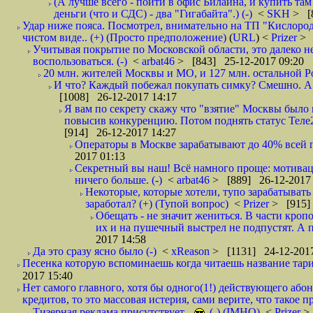
(А лучше всего - пойти в офис Билайна, и купить там 
деньги (что и СДС) - два "Гигабайта".) (-)
<
SKH
> [
Удар ниже пояса. Посмотрел, внимательно на ТП "Кислород"
чистом виде.. (+) (Просто предположение)
(
URL
) <
Prizer
> 
Учитывая покрытие по Московской области, это далеко н
воспользоваться. (-)
<
arbat46
> [843] 25-12-2017 09:20
20 млн. жителей Москвы и МО, и 127 млн. остальной Рос
И что? Каждый побежал покупать симку? Смешно. А вт
[1008] 26-12-2017 14:17
Я вам по секрету скажу что "взятие" Москвы было 
повысив конкуренцию. Потом поднять статус Теле2 
[914] 26-12-2017 14:27
Операторы в Москве зарабатывают до 40% всей пр
2017 01:13
Секретный вы наш! Всё намного проще: мотиваци
ничего больше. (-)
<
arbat46
> [889] 26-12-2017 
Некоторые, которые хотели, тупо зарабатывать 
заработал? (+) (Тупой вопрос)
<
Prizer
> [915]
Обещать - не значит жениться. В части кропо
их и на пушечный выстрел не подпустят. А п
2017 14:58
Да это сразу ясно было (-)
<
xReason
> [1131] 24-12-2017
Песенка которую вспоминаешь когда читаешь название тар
2017 15:40
Нет самого главного, хотя бы одного(1!) действующего абон
кредитов, то это массовая истерия, сами верите, что такое п
Тизерная реклама присутствует..
(-) (IMHO)
<
Prizer
>