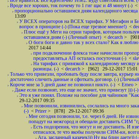
Все нравится. Все идентично Теле2. Буду советовать всем. (-
Вроде все хорошо, ток почему то 1 гиг щас и 48 минут (-)
<
пропорционально оставшимся дням календарного месяца в
13:09
У ВСЕХ операторов на ВСЕХ тарифах. У Мегафон и Би 
вопрос в принципе (-) (Пока еще трезвое мнение!)
<
de
Плюс ещё у Меги на серии тарифов, которым пользую
оставшимся дням (-) (Личный опыт)
<
decarch
> [901
О боги боги и давно так у всех стало? Как я люблю 
2017 14:44
при подключении флекса тоже начислили пропорц
предоставлять,а АП осталась посуточная (-)
<
sl
На тарифах с привязкой к календарному месяцу 
разницы. (-)
<
decarch
> [962] 29-12-2017 15:01
Только что привезли, пробовать буду после завтра, курьер н
достаточно сличить данные и сфоткать договор. (-) (Личный 
Короче мне за 5 дней даже не позвонил никто. (-)
<
Erneo
>
Даже если позвонят, это еще не значит, что привезут ))) (-)
Это я уже понял. Похоже на пособие для чайников "Как о
29-12-2017 09:35
Мне позвонили, извинились, сослались на много заказ
(-)
<
Prizer
> [878] 29-12-2017 09:36
Мне сегодня позвонили, т.е. через 6 дней. Не изв
попадут на межгород и обещали доставить СИМ "где
Есть подозрения, что могут и не доставить. И взят
отписался, те что якобы получили СИМ-ки, всего 
Ага, засланный казачек))) Ну вы блин даете)) (-