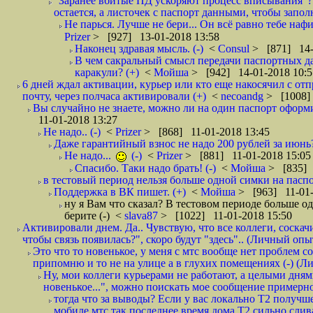
"Заранее вбитые ПД ускоряют процесс вписывания"?
остается, а листочек с паспорт данными, чтобы заполн
Не парься. Лучше не бери... Он всё равно тебе нафи
Prizer
> [927] 13-01-2018 13:58
Наконец здравая мысль. (-)
<
Consul
> [871] 14-
В чем сакральный смысл передачи паспортных да
каракули? (+)
<
Мойша
> [942] 14-01-2018 10:5
6 дней ждал активации, курьер или кто еще накосячил с от
почту, через полчаса активировали (+)
<
necoandg
> [1008]
Вы случайно не знаете, можно ли на один паспорт оформи
11-01-2018 13:27
Не надо.. (-)
<
Prizer
> [868] 11-01-2018 13:45
Даже гарантийный взнос не надо 200 рублей за июнь?
Не надо...
(-)
<
Prizer
> [881] 11-01-2018 15:05
Спасибо. Таки надо брать! (-)
<
Мойша
> [835] 
в тестовый период нельзя больше одной симки на паспор
Поддержка в ВК пишет. (+)
<
Мойша
> [963] 11-01-
ну я Вам что сказал? В тестовом периоде больше одн
берите (-)
<
slava87
> [1022] 11-01-2018 15:50
Активировали днем. Да.. Чувствую, что все коллеги, соска
чтобы связь появилась?", скоро будут "здесь".. (Личный опыт
Это что то новенькое, у меня с мтс вообще нет проблем с
припомню и то не на улице а в глухих помещениях (-) (
Ну, мои коллеги курьерами не работают, а целыми днями
новенькое...", можно поискать мое сообщение примерно 
тогда что за выводы? Если у вас локально Т2 получше
мобиле мтс,так последнее время дома Т2 сильно слива