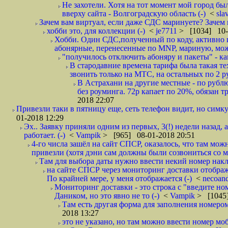
Не захотели. Хотя на тот момент мой город бы
вверху сайта - Волгоградскую область (-)
<
sla
Зачем вам виртуал, если даже СДС маринуете? Зачем 
хобби это, для коллекции (-)
<
je7711
> [1034] 10-
Хобби. Один СДС,полученный по коду, активно и
абонярные, перенесенные по MNP, мариную, може
"получилось отключить абоняру и пакеты" - как
В стародавние времена тарифа была такая те
звонить только на МТС, на остальных по 2 руб
В Астрахани на другие местные - по рубл
без роуминга. 72р капает по 20%, обязан т
2018 22:07
Привезли таки в пятницу еще, сеть телефон видит, но симку
01-2018 12:29
Эх.. Заявку приняли одним из первых, 3(!) недели назад, 
работает. (-)
<
Vampik
> [965] 08-01-2018 20:51
4-го числа зашёл на сайт СПСР, оказалось, что там мож
привезли (хотя дэни сам должны были созвониться со мн
Там для выбора даты нужно ввести некий номер накла
на сайте СПСР через мониторинг доставки отображ
По крайней мере, у меня отображается (-)
<
necoan
Мониторинг доставки - это строка с "введите но
Даником, но это явно не то (-)
<
Vampik
> [1045]
Там есть другая форма для заполнения номером 
2018 13:27
это не указано, но там можно ввести номер моб