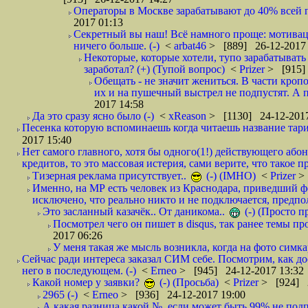
Операторы в Москве зарабатывают до 40% всей пр
2017 01:13
Секретный вы наш! Всё намного проще: мотиваци
ничего больше. (-)
<
arbat46
> [889] 26-12-2017 
Некоторые, которые хотели, тупо зарабатывать 
заработал? (+) (Тупой вопрос)
<
Prizer
> [915]
Обещать - не значит жениться. В части кропо
их и на пушечный выстрел не подпустят. А п
2017 14:58
Да это сразу ясно было (-)
<
xReason
> [1130] 24-12-2017
Песенка которую вспоминаешь когда читаешь название тар
2017 15:40
Нет самого главного, хотя бы одного(1!) действующего абон
кредитов, то это массовая истерия, сами верите, что такое п
Тизерная реклама присутствует..
(-) (IMHO)
<
Prizer
>
Именно, на МР есть человек из Краснодара, приведший ф
исключено, что реально никто и не подключается, предпол
Это засланный казачёк.. От даникома..
(-) (Просто 
Посмотрел чего он пишет в disqus, так ранее темы пр
2017 06:26
У меня такая же мысль возникла, когда на фото симкар
Сейчас ради интереса заказал СИМ себе. Посмотрим, как д
него в последующем. (-)
<
Erneo
> [945] 24-12-2017 13:32
Какой номер у заявки?
(-) (Просьба)
<
Prizer
> [924] 2
2965 (-)
<
Erneo
> [936] 24-12-2017 19:00
А какая разница какой №, если может быть 99% не подп