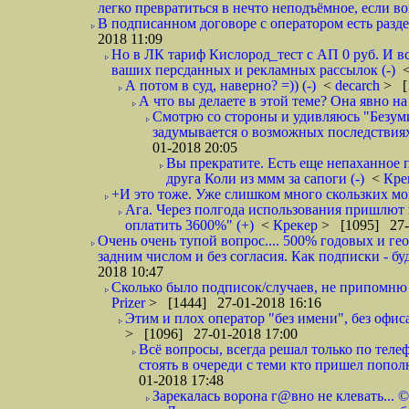
легко превратиться в нечто неподъёмное, если вов
В подписанном договоре с оператором есть разде
2018 11:09
Но в ЛК тариф Кислород_тест с АП 0 руб. И вс
ваших персданных и рекламных рассылок (-)
А потом в суд, наверно? =)) (-)
<
decarch
> [
А что вы делаете в этой теме? Она явно на д
Смотрю со стороны и удивляюсь "Безумию
задумывается о возможных последствия
01-2018 20:05
Вы прекратите. Есть еще непаханное 
друга Коли из ммм за сапоги (-)
<
Кре
+И это тоже. Уже слишком много скользких мо
Ага. Через полгода использования пришлют п
оплатить 3600%" (+)
<
Крекер
> [1095] 27-
Очень очень тупой вопрос.... 500% годовых и ге
задним числом и без согласия. Как подписки - бу
2018 10:47
Сколько было подписок/случаев, не припомню 
Prizer
> [1444] 27-01-2018 16:16
Этим и плох оператор "без имени", без офиса
> [1096] 27-01-2018 17:00
Всё вопросы, всегда решал только по телеф
стоять в очереди с теми кто пришел попол
01-2018 17:48
Зарекалась ворона г@вно не клевать... ©