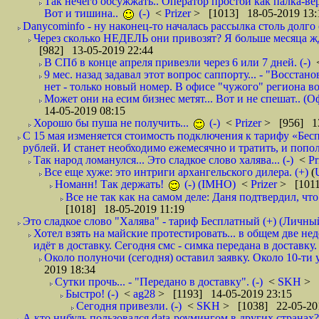
Так нечего обсужжать.. Оператор простой как палка-верё
Вот и тишина..
(-)
<
Prizer
> [1013] 18-05-2019 13:
Danycominfo - ну наконец-то началась рассылка столь дол
Через сколько НЕДЕЛЬ они привозят? Я больше месяца жду,
[982] 13-05-2019 22:44
В СПб в конце апреля привезли через 6 или 7 дней. (-)
9 мес. назад задавал этот вопрос саппорту... - "Восст
нет - только новый номер. В офисе "чужого" региона во
Может они на есим бизнес метят... Вот и не спешат.. (О
14-05-2019 08:15
Хорошо бы пуша не получить...
(-)
<
Prizer
> [956] 13
С 15 мая изменяется стоимость подключения к тарифу «Бесп
рублей. И станет необходимо ежемесячно и тратить, и попол
Так народ ломанулся... Это сладкое слово халява... (-)
<
Pr
Все еще хуже: это интриги архангельского дилера. (+)
(
Номанн! Так держать!
(-) (IMHO)
<
Prizer
> [1011
Все не так как на самом деле: Даня подтвердил, чт
[1018] 18-05-2019 11:19
Это сладкое слово "Халява" - тариф Бесплатный (+) (Личны
Хотел взять на майские протестировать... в общем две не
идёт в доставку. Сегодня смс - симка передана в доставку.
Около полуночи (сегодня) оставил заявку. Около 10-ти у
2019 18:34
Сутки прочь... - "Передано в доставку". (-)
<
SKH
> 
Быстро! (-)
<
ag28
> [1193] 14-05-2019 23:15
Сегодня привезли. (-)
<
SKH
> [1038] 22-05-20
А кто нибудь пользовался data-роумингом в других странах?