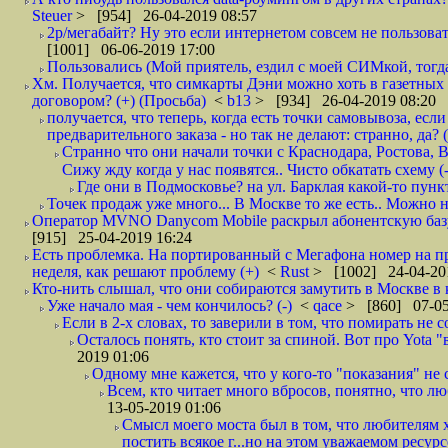
Steuer
> [954] 26-04-2019 08:57
2р/мегабайт? Ну это если интернетом совсем не пользовать
[1001] 06-06-2019 17:00
Пользовались (Мой приятель, ездил с моей СИМкой, тогд
Хм. Получается, что симкарты Дэни можно хоть в газетных к
договором? (+) (Просьба)
<
b13
> [934] 26-04-2019 08:20
получается, что теперь, когда есть точки самовывоза, есл
предварительного заказа - но так не делают: странно, да? (
Странно что они начали точки с Краснодара, Ростова,
Сижу жду когда у нас появятся.. Чисто обкатать схему (-
Где они в Подмосковье? на ул. Барклая какой-то пункт
Точек продаж уже много... В Москве то же есть.. Можно на
Оператор MVNO Danycom Mobile раскрыл абонентскую базу.
[915] 25-04-2019 16:24
Есть проблемка. На портированный с Мегафона номер на при
неделя, как решают проблему (+)
<
Rust
> [1002] 24-04-20
Кто-нить слышал, что они собираются замутить в Москве в к
Уже начало мая - чем кончилось? (-)
<
qace
> [860] 07-05
Если в 2-х словах, то заверили в том, что помирать не с
Осталось понять, кто стоит за спиной. Вот про Yota "
2019 01:06
Одному мне кажется, что у кого-то "показания" не с
Всем, кто читает много вбросов, понятно, что люб
13-05-2019 01:06
Смысл моего моста был в том, что любителям х
постить всякое г...но на этом уважаемом ресурсе.