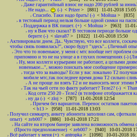
Даже гарантийный взнос не надо 200 рублей за июнь?
Не надо...
(-)
<
Prizer
> [881] 11-01-2018 15:05
Спасибо. Таки надо брать! (-)
<
Мойша
> [835] 
в тестовый период нельзя больше одной симки на паспор
Поддержка в ВК пишет. (+)
<
Мойша
> [963] 11-01-
ну я Вам что сказал? В тестовом периоде больше одн
берите (-)
<
slava87
> [1022] 11-01-2018 15:50
Активировали днем. Да.. Чувствую, что все коллеги, соска
чтобы связь появилась?", скоро будут "здесь".. (Личный опыт
Это что то новенькое, у меня с мтс вообще нет проблем с
припомню и то не на улице а в глухих помещениях (-) (
Ну, мои коллеги курьерами не работают, а целыми днями
новенькое...", можно поискать мое сообщение примерно 
тогда что за выводы? Если у вас локально Т2 получше
мобиле мтс,так последнее время дома Т2 сильно слива
А не проще ли взять Т2 и не выносить мозг этими
Так на чьей сети по факту работает? Теле2? (-)
<
Tha
Код сети 250 20 - Теле2 (в телефоне отображается
ну да (-)
<
zloj
> [787] 11-01-2018 12:54
Причем без вариантов. Перенос остатков пакетов
<
b13
> [958] 11-01-2018 13:03
Получил симкарту, анкету абонента заполнял сам, сфоткали 
опыт)
<
zeb007
> [886] 10-01-2018 17:21
На сайте на втором банере заявлена возможность обмена 
(Просто предположение)
<
zeb007
> [940] 10-01-2018 1
Всё работает у меня (+)
<
antropka
> [1098] 10-01-2018 16: