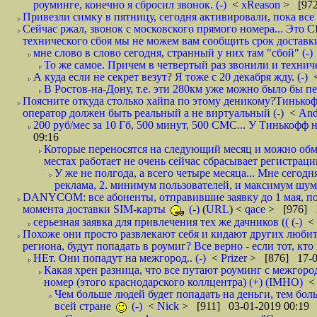
роуминге, конечно я сбросил звонок. (-)
<
xReason
> [972
Привезли симку в пятницу, сегодня активировали, пока все 
Сейчас ржал, звонок с московского прямого номера... Это С
технического сбоя мы не можем вам сообщить срок доставки
мне слово в слово сегодня, странный у них там "сбой" (-)
То же самое. Причем в четвертый раз звонили и техниче
А куда если не секрет везут? Я тоже с 20 декабря жду. (-)
В Ростов-на-Дону, т.е. эти 280км уже можно было бы пеш
Поясните откуда столько хайпа по этому деникому?Тинькоф
оператор должен быть реальный а не виртуальный (-)
<
And
200 руб/мес за 10 Гб, 500 минут, 500 СМС... У Тинькофф не
09:16
Которые переносятся на следующий месяц и можно обмен
местах работает не очень сейчас сбрасывает регистрацию
У же не полгода, а всего четыре месяца... Мне сегод
реклама, 2. минимум пользователей, и максимум шума.
DANYCOM: все абоненты, отправившие заявку до 1 мая, пол
момента доставки SIM-карты
(-)
(
URL
) <
qace
> [976] 1
серьезная заявка для привлечения тех же дачников (( (-)
<
Похоже они просто развлекают себя и кидают других любител
региона, будут попадать в роумиг? Все верно - если тот, кто вам звони 
НЕт. Они попадут на межгород.. (-)
<
Prizer
> [876] 17-0
Какая хрен разница, что все путают роуминг с межгор
номер (этого краснодарского коллцентра) (+) (IMHO)
Чем больше людей будет попадать на деньги, тем бо
всей стране
(-)
<
Nick
> [911] 03-01-2019 00:19