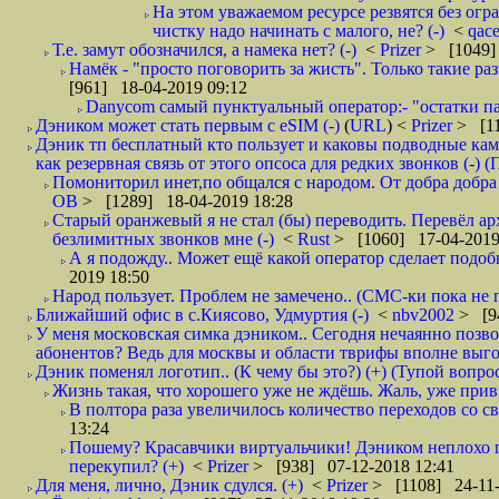
На этом уважаемом ресурсе резвятся без огр
чистку надо начинать с малого, не? (-)
<
qac
Т.е. замут обозначился, а намека нет? (-)
<
Prizer
> [1049]
Намёк - "просто поговорить за жисть". Только такие ра
[961] 18-04-2019 09:12
Danycom самый пунктуальный оператор:- "остатки па
Дэником может стать первым с еSIM (-)
(
URL
) <
Prizer
> [11
Дэник тп бесплатный кто пользует и каковы подводные кам
как резервная связь от этого опсоса для редких звонков (-) (
Помониторил инет,по общался с народом. От добра добра 
ОВ
> [1289] 18-04-2019 18:28
Старый оранжевый я не стал (бы) переводить. Перевёл а
безлимитных звонков мне (-)
<
Rust
> [1060] 17-04-2019
А я подожду.. Может ещё какой оператор сделает подо
2019 18:50
Народ пользует. Проблем не замечено.. (СМС-ки пока не п
Ближайший офис в с.Киясово, Удмуртия (-)
<
nbv2002
> [9
У меня московская симка дэником.. Сегодня нечаянно позво
абонентов? Ведь для москвы и области тврифы вполне выго
Дэник поменял логотип.. (К чему бы это?) (+) (Тупой вопро
Жизнь такая, что хорошего уже не ждёшь. Жаль, уже привы
В полтора раза увеличилось количество переходов со
13:24
Пошему? Красавчики виртуальчики! Дэником неплохо п
перекупил? (+)
<
Prizer
> [938] 07-12-2018 12:41
Для меня, лично, Дэник сдулся. (+)
<
Prizer
> [1108] 24-11-