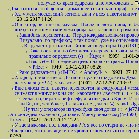
получается краснодарская, а не московская...
Для голосового общения в домашней сети такие тарифы не о
Хз, у меня московский регион. Да и у всех пакеты минут. 
28-12-2017 14:26
Оператор, оказался лакмусом.. После первого июня, не бу
поездках и отсутствие межгорода, как такового и роуминга.
Зашибись перспектива... Перед каждым звонком проверят
Визуально -по префиксу, я так понял -уже не определи
Выручает приложение Сотовые операторы ) (-)
(
URL
Тоже поставил, но бесплатная версия неправильно
правильно определяет. (-)
<
Йцук
> [905] 11-01-2
Взял себе ТП с единой ценой на всю страну.. При
<
Prizer
> [949] 28-12-2017 08:26
Рано радоваться (-) (IMHO)
<
Andrey34
> [992] 27-12-
Андрей, приветствую! До июня нужно еще дожить. Думаю 
наступающим! (-)
<
vedser
> [1007] 27-12-2017 18:03
Ещё плюсы есть, пакеты переносятся на следующий месяц 
снимают в минус как на сдс. Работает на две сети (+)
<
j
Сейчас подбирал тариф шефу для поездки в Крым. И то
ни Би, ни, тем более, Т2 такого не делают (-)
<
and_klg
Ну там у оператора из трех букв своя дочка (-)
<
je77
А пока ждём звонков о доставке. Моему знакомому(№1500) поз
Prizer
> [942] 26-12-2017 15:25
У вас знакомые под номерами? А я все по старинке - по 
Я надеюсь, что халявщики не уронят окончательно интернет 
07:50