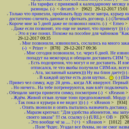
На тарифах с привязкой к календарному месяцу 
разницы. (-)
<
decarch
> [962] 29-12-2017 15:01
Только что привезли, пробовать буду после завтра, курьер н
достаточно сличить данные и сфоткать договор. (-) (Личный 
Короче мне за 5 дней даже не позвонил никто. (-)
<
Erneo
>
Даже если позвонят, это еще не значит, что привезут ))) (-)
Это я уже понял. Похоже на пособие для чайников "Как о
29-12-2017 09:35
Мне позвонили, извинились, сослались на много заказ
(-)
<
Prizer
> [878] 29-12-2017 09:36
Мне сегодня позвонили, т.е. через 6 дней. Не изв
попадут на межгород и обещали доставить СИМ "где
Есть подозрения, что могут и не доставить. И взят
отписался, те что якобы получили СИМ-ки, всего 
Ага, засланный казачек))) Ну вы блин даете)) (-
В каждой шутке есть доля шутки..
(-) (Ш
Привез чел симку, жду 2й день , когда АК ивируют. Первый р
Но ничего.. На тебе потренеруются, нам влёт подключать б
Обещали завтра привезти симку, посмотрим (-)
<
xReason
>
Ждём. Живой отзыв лучше тонн предположений. Морду ли
Так пока и курьера я не видел ))) (-)
<
xReason
> [934] 
Опять звонили и опять пытались назначить доставку. 
Маразм крепчал: "Для удобства абонентов, мы запу
своего заказа" !!! см. ссылку (-)
(
URL
) <
ОВ
> [976
Это вообще чё за .... ? (+)
<
xReason
> [1012] 28
Поле Чудес. Угадал все буквы, но не смог наз