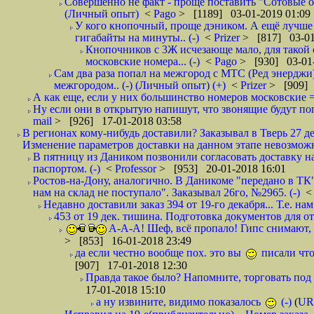
Совершенно не факт - проще поставить "Сотовые опе
(Личный опыт)
<
Pago
> [1189] 03-01-2019 01:09
У кого кнопочный, проще дэником. А ещё лучше 
гигабайты на минуты.. (-)
<
Prizer
> [817] 03-01
Кнопочников с 3Ж исчезающе мало, для такой 
московские номера... (-)
<
Pago
> [930] 03-01-
Сам два раза попал на межгород с МТС (Ред энерджи) 
межгородом.. (-) (Личный опыт) (+)
<
Prizer
> [909] 
А как еще, если у них большинство номеров московские =
Ну если они в открытую напишут, что звонящие будут поп
mail
> [926] 17-01-2018 03:58
В регионах кому-нибудь доставили? Заказывал в Тверь 27 де
Изменение параметров доставки на данном этапе невозможн
В пятницу из Даником позвонили согласовать доставку н
паспортом. (-)
<
Professor
> [953] 20-01-2018 16:01
Ростов-на-Дону, аналогично. В Даникоме "передано в ТК"
нам на склад не поступало". Заказывал 26го, №2965. (-)
Недавно доставили заказ 394 от 19-го декабря... Т.е. нам
453 от 19 дек. тишина. Подготовка документов для от
А-А-А! Шеф, всё пропало! Гипс снимают, к
> [853] 16-01-2018 23:49
да если честно вообще пох. это вы
писали что
[907] 17-01-2018 12:30
Правда такое было? Напомните, торговать под
17-01-2018 15:10
а ну извините, видимо показалось
(-)
(
UR