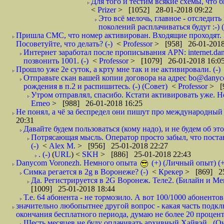
Для того и тестим всякие схемы, что б
<
Prizer
> [1052] 28-01-2018 09:22
Это всё мелочь, главное - отследит
поколений расплачиваться будут :-) (
Пришла СМС, что номер активирован. Входящие проходят. И
Посоветуйте, что делать? (-)
<
Professor
> [958] 26-01-2018
Интернет заработал после прописывания APN: internet.da
позвонить 1001. (-)
<
Professor
> [1079] 26-01-2018 16:0
Прошло уже 2е суток, а крту мне так и не активировали. (-)
Отправьте скан вашей копии договора на адрес bo@danyc
рождения в п.2 и распишитесь. (-) (Совет)
<
Professor
> [
Утром отправлял, спасибо. Кстати активировать уже. Но 
Erneo
> [988] 26-01-2018 16:25
Не понял, а чё за беспредел они пишут про международный 
20:31
Давайте будем пользоваться (кому надо), и не будем об этом
Потрясающая мысль. Оператор просто забыл, что постави
(-)
<
Alex M.
> [956] 25-01-2018 22:27
. (-)
(
URL
) <
SKH
> [886] 25-01-2018 22:43
Danycom Voronezh. Немного опыта
(+) (Личный опыт) (+
Симка регается в 2g в Воронеже? (-)
<
Крекер
> [869] 25
Да. Регистрируется в 2G Воронеж. Теле2. (Билайн и Мег
[1009] 25-01-2018 18:44
Т.е. 64 абонента - не тормозило. А вот 100/1000 абонентов
значительно любопытнее другой вопрос - какая часть подк
окончания бесплатного периода, думаю не более 20 проценто
Шесть месяцев не буду оплачивать архивный Хайвэй.. (Он 