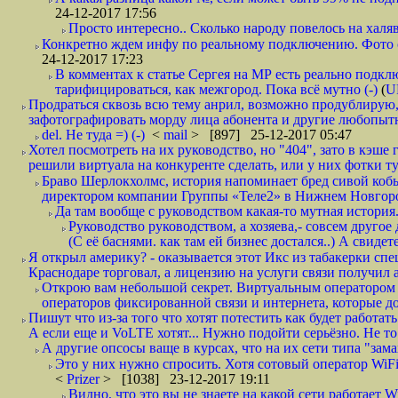
24-12-2017 17:56
Просто интересно.. Сколько народу повелось на халяв
Конкретно ждем инфу по реальному подключению. Фото симо
24-12-2017 17:23
В комментах к статье Сергея на МР есть реально подкл
тарифицироваться, как межгород. Пока всё мутно (-)
(
U
Продраться сквозь всю тему анрил, возможно продублирую,
зафотографировать морду лица абонента и другие любопытн
del. Не туда =) (-)
<
mail
> [897] 25-12-2017 05:47
Хотел посмотреть на их руководство, но "404", зато в кэше
решили виртуала на конкуренте сделать, или у них фотки т
Браво Шерлокхолмс, история напоминает бред сивой кобы
директором компании Группы «Теле2» в Нижнем Новгород
Да там вообще с руководством какая-то мутная история.
Руководство руководством, а хозяева,- совсем другое
(С её баснями. как там ей бизнес достался..) А свидет
Я открыл америку? - оказывается этот Икс из табакерки спе
Краснодаре торговал, а лицензию на услуги связи получил а
Открою вам небольшой секрет. Виртуальным оператором с
операторов фиксированной связи и интернета, которые до 
Пишут что из-за того что хотят потестить как будет работать
А если еще и VoLTE хотят... Нужно подойти серьёзно. Не то 
А другие опсосы ваще в курсах, что на их сети типа "зам
Это у них нужно спросить. Хотя сотовый оператор WiFire
<
Prizer
> [1038] 23-12-2017 19:11
Видно, что это вы не знаете на какой сети работает W