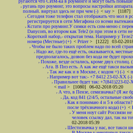
ругаются что СИМ-ка в роуминге и могут быть повышен
ругань про роуминг, это вопросы настройки аппарата
полный. виртуал здесь не при чем (-)
<
say
> [1187] 
Сегодня тоже телефон стал отображать что мол в р
регистрируется в сети Мегафона со всеми вытекаю
Кстати про роуминг.У симки есть сим-меню с пере
Danycom, во втором как Tele2 (и при этом в сети не 
Короткий набор,- открытая тема. Например у Теле2
номера (Местные) (+)
<
Prizer
> [1222] 03-02-2018
Чтобы не было таких проблем надо по всей стране
Надо же, где-то ещё есть, оказывается, местны
предполагалось, дозвон без кода не будет проход
Похоже, везде остались, кроме двух столиц. 
Ага. В Пнз есть. А как же ещё такси вызыв
Так же как и в Москве, с кодом =) (-)
<
m
Например вот так:- +7 8412 23-02-ХХ (-
Правильнее будет так: +7(841)223-02-Х
<
mail
> [1080] 06-02-2018 05:20
А что, в Пензе, семизначка? (Я же бр
Да, код 841 (2/4/5, остальные сво
Как я понимаю 4 и 5 в области?
после трёхзначного кода) (+)
<
У меня ноут сайт Россвязи не
человек ссылку дал, так на то
02-2018 05:39
Шестизначка у нас, все такси ш
В Москве у некоторых такси 