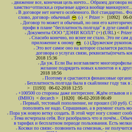
движение все, конечная цель ничто... Образец договора н
хамство=отписки,а серьезные адреса вообще манкируют...
В договоре нет ничего особенного. Всё стандартно.. Фот
слово, договор- обычный
(-)
<
Prizer
> [1092] 06-0
Договор то может и обычный, но они его категоричес
профи в плане "бесплатность полгода" в духе самой 
Документы ООО "ДЭНИ КОЛЛ" (+)
(
URL
) <
Prize
Спасибо конечно, но яснее не стало. Это не сам
приложение к оному
(-) (Дружеское рукопож
Это вот самое оно на которое ссылается распл
договора о услугах связи, реквизиты(печать ко
2018 15:36
Да уж. Если Вы возглавляете многопрофиль
желание подрядить новых клиентов и к други
2018 18:56
Поэтому и срастаются финансовые организа
Бесплатность полгода была в скайлинке году так в
> [1193] 06-02-2018 12:55
+100500 со стороны даже интереснее. Ждём отзывов и и
(IMHO)
<
decarch
> [1020] 06-02-2018 06:49
Первый, тестовый пополнение, не прошел (10 руб). Сд
пополнять не надо. Спрашиваю, а в роуминг ехать мо
Пора уж новую ветку создать. В этой черт ногу сломит сооб
Тема исчерпала себя. Все разобрались что и почём... О
в тарифах и бесплатном периоде пользования. Есть мелкие
Косяки по связи:- позвонить на семизнак,- не получится