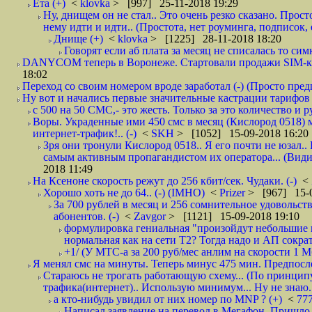
Ёта (+)
<
klovka
> [997] 25-11-2018 19:29
Ну, днищем он не стал.. Это очень резко сказано. Прос
нему идти и идти.. (Простота, нет роуминга, подписок
Днище (+)
<
klovka
> [1225] 28-11-2018 18:20
Говорят если аб плата за месяц не списалась то симк
DANYCOM теперь в Воронеже. Стартовали продажи SIM-карт
18:02
Переход со своим номером вроде заработал (-) (Просто пре
Ну вот и начались первые значительные кастрации тарифов 
с 500 на 50 СМС,- это жесть. Только за это количество и ру
Воры. Украденные ими 450 смс в месяц (Кислород 0518) 
интернет-трафик!.. (-)
<
SKH
> [1052] 15-09-2018 16:20
Зря они тронули Кислород 0518.. Я его почти не юзал.. 
самым активным пропагандистом их оператора... (Видим
2018 11:49
На Ксеноне скорость режут до 256 кбит/сек. Чудаки. (-)
<
Хорошо хоть не до 64.. (-) (IMHO)
<
Prizer
> [967] 15-0
За 700 рублей в месяц и 256 сомнительное удовольст
абонентов. (-)
<
Zavgor
> [1121] 15-09-2018 19:10
формулировка гениальная "произойдут небольшие из
нормальная как на сети Т2? Тогда надо и АП сократ
+1/ (У МТС-а за 200 руб/мес анлим на скорости 1 Мб
Я менял смс на минуты. Теперь минус 475 мин. Предпослед
Стараюсь не трогать работающую схему... (По принципу
трафика(интернет).. Использую минимум... Ну не знаю..
а кто-нибудь увидил от них номер по MNP ? (+)
<
77
Написал заявление на перевод в Мегафон. Пришло 