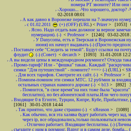
номера РТ звоните? Или они в
-Хорошо... -Что хорошего, доктор? -
02-2018 08:01
А как давно в Воронеже перешли на 7-значную нумер
с 01.02.2011
(+) (OFF)
(
URL
) <
Prizer
> [1053] 0
Ясно. Надо отдать вам должное за верное замечан
нумерация). (-)
<
Professor
> [1246] 03-02-2018 
У Danycoma, есть и Тверская и Воронежская ну
июня) их начнут выдавать (-) (Просто предпол
Поставьте себе "Следить за темой". Будут ссылки на почт
флудит
(-) (Совет)
<
decarch
> [1093] 31-01-2018 12:2
А вы видели цены в международном роуминге? Откуда такая
Промо-тариф? Или - "фишка" такая.. Каждый "раскручивае
симки "Для путешествий" - помните? ===> (-)
(
URL
) <
S
Для всех тарифов. Смотрите их сайт. (-)
<
Professor
> [
Помним-помним эти симки МТС. 12 руб/мин за входящие и
остальных странах намного дороже (-)
<
b13
> [892] 3
Помнится, "в свое время"на них тоже была "красота
бесплатно), но без абонентской платы.Или чего попут
Входящие 0 в Египте, Турции, Кипре, Кубе, Прибалтике, р
[1061] 30-01-2018 14:44
Так приятно, что даже страшно (-)
<
xReason
> [1089] 
Как обычно, вся эта халява будет работать через зад
через ip, все обрадовались,только пользоваться нево
Отлично работает. Входящие бесплатны. (-) (Личн
съездите с ним в роуминг. Вдруг и в самом деле, бомба... (