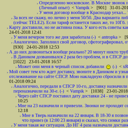
Определенно московские. В Москве звонок н
(Личный опыт)
<
Vampik
> [901] 31-01-201
У меня договор вообще в Краснодар уехал...
За всех не скажу, но лично у меня 50/50. Два варианта л
(сейчас TELE2). Если тариф останется таких же, то 10Гб. 
Карту доставили, но не активна пока. У кого есть советы к
24-01-2018 12:41
У меня вечером того же дня заработала (-)
<
antropka
> [9
Аналогично. Заполнил свой договор, сфотографировал, 
[930] 24-01-2018 12:53
А до них дозвониться вообще реально? 20 минут никто трубк
В Даником дозванивался 2 раза без проблем, и в СПСР дозв
[1022] 23-01-2018 16:57
Может они меня в черный список добавили
(-)
<
xR
Мой совет тем кто ждет доставку, звоните в Даником и узн
отслеживание на сайте СПСР. Мою накладную сбросили в п
01-2018 09:24
Аналогично, передали в СПСР 10-го, доставку назначили н
переназначили на 30-е. (-)
<
Vampik
> [1038] 23-01-2018
Через сайт СПСР поставил дату доставки 24 - не привезл
10:25
Мне на 23 назначили и привезли. Звонки не проходят 
12:18
Мне в Тверь назначили на 22 января. В 18-30 я позво
что привез (в 12:00 23 января) и сказал, что симки раз
У меня такая же ситуация. До НГ 4 раза назначали доставк