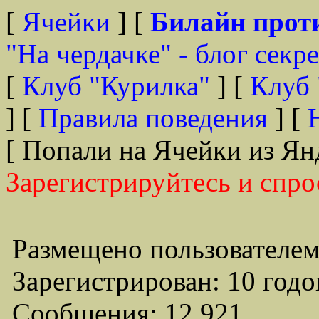
[
Ячейки
] [
Билайн прот
"На чердачке" - блог секр
[
Клуб "Курилка"
] [
Клуб 
] [
Правила поведения
] [
[ Попали на Ячейки из Ян
Зарегистрируйтесь и спро
Размещено пользователем
Зарегистрирован: 10 годо
Сообщения: 12,921