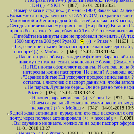
Исправил на 19-е(приблизительно)... Номер заказа, 
Del (-)
<
SKH
> [887] 16-01-2018 23:21
Номер заказа в студию... (У меня ~1900) Заказывал 23 дека
Возможно ли подключиться к DANYCOM, сохранив свой номе
Московской и Ленинградской областей, а также из Краснода
Сегодня привезли моему приятелю.. (На работу) Вставил СИ
просто бесплатно. А так, обычный Теле2. Со всеми вытек
Гигабайты на минуты еще не пробовали поменять.. (А та
1500 минут за 200 руб! РулёЗЗ!
(-)
<
Prizer
> [1163] 1
Т.е., если при заказе вбить паспортные данные через сай
паспорт? (-)
<
Мойша
> [940] 13-01-2018 11:34
Паспорт при любом раскладе не фотают. Заранее вбит
никому не нужны, если вы конечно не бомж.. (Бомжам в
На ПД иногда оформляют кредиты. И отнюдь не на б
интересны копии паспортов. Не знали? А выводы дела
"Заранее вбитые ПД ускоряют процесс вписывания"?
остается, а листочек с паспорт данными, чтобы заполн
Не парься. Лучше не бери... Он всё равно тебе нафи
Prizer
> [926] 13-01-2018 13:58
Наконец здравая мысль. (-)
<
Consul
> [871] 14-
В чем сакральный смысл передачи паспортных да
каракули? (+)
<
Мойша
> [942] 14-01-2018 10:5
6 дней ждал активации, курьер или кто еще накосячил с от
почту, через полчаса активировали (+)
<
necoandg
> [1008]
Вы случайно не знаете, можно ли на один паспорт оформи
11-01-2018 13:27
Не надо.. (-)
<
Prizer
> [868] 11-01-2018 13:45