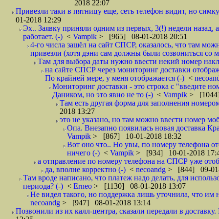
2018 22:07
Привезли таки в пятницу еще, сеть телефон видит, но симку
01-2018 12:29
Эх.. Заявку приняли одним из первых, 3(!) недели назад, 
работает. (-)
<
Vampik
> [965] 08-01-2018 20:51
4-го числа зашёл на сайт СПСР, оказалось, что там мож
привезли (хотя дэни сам должны были созвониться со мн
Там для выбора даты нужно ввести некий номер накла
на сайте СПСР через мониторинг доставки отображ
По крайней мере, у меня отображается (-)
<
necoan
Мониторинг доставки - это строка с "введите но
Даником, но это явно не то (-)
<
Vampik
> [1044]
Там есть другая форма для заполнения номером 
2018 13:27
это не указано, но там можно ввести номер моб
Опа. Внезапно появилась новая доставка Кра
Vampik
> [867] 10-01-2018 18:32
Вот оно что.. Но увы, по номеру телефона о
ничего (-)
<
Vampik
> [934] 10-01-2018 17:
а отправление по номеру телефона на СПСР уже отоб
да, вполне корректно (-)
<
necoandg
> [844] 09-01
Там вроде написано, что платеж надо делать, для использ
периода? (-)
<
Erneo
> [1130] 08-01-2018 13:07
Не видел такого, но поддержка лишь уточнила, что им 
necoandg
> [947] 08-01-2018 13:14
Позвонили из их калл-центра, сказали передали в доставку. И