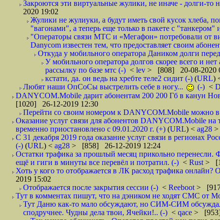
Закроются эти виртуальные жулики, не иначе - долги-то не
2020 19:02
Жулики не жулиуки, а будут иметь свой кусок хлеба, 
"вагонами", а теперь еще только в пакете с "танкером" и
"Операторы связи МТС и «Мегафон» потребовали от вир
Danycom известен тем, что предоставляет своим абонент
Откуда у мобильного оператора Даником долги перед
У мобильного оператора долгов скорее всего и нет
рассылку по базе мтс (-)
<
lev
> [808] 20-08-2020 
кстати, да. он ведь на хребте теле2 сидит (-)
(
URL
)
Любят наши ОпСоСы выстрелить себе в ногу...
(-)
<
DANYCOM.Mobile дарит абонентам 200 200 Гб в канун Нового
[1020] 26-12-2019 12:30
Перейти со своим номером к DANYCOM.Mobile можно в 5
Оказание услуг связи для абонентов DANYCOM.Mobile на 
временно приостановлено с 09.01.2020 г. (+)
(
URL
) <
ag28
>
С 31 декабря 2019 года оказание услуг связи в регионах Рос
(-)
(
URL
) <
ag28
> [858] 26-12-2019 12:24
Остатки трафика за прошлый месяц прикольно перенесли. Ф
ещё и гиги в минуты все перевёл и потратил. (-)
<
Rust
> [
Хоть у кого то отображается в ЛК расход трафика онлайн? О
2019 15:02
Отображается после закрытия сессии (-)
<
Reeboot
> [917
Тут в комментах пишут, что на дэником не ходят СМС от Мо
Тут Даню как-то мало обсуждают, но СИМ-СИМ обсуждали 
сподручнее. Чудны дела твои, Ячейки!.. (-)
<
qace
> [953]