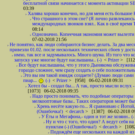
бесплатной связи начинается с момента активации 
03:39
Халява хорошо конечно, но для меня есть большое 
Что страшного в этом сне? (Я лично развлекаюсь.
международных звонков взял.. Как в своё время
08:14
Однозначно. Копеечная экономия может вылезти
07-02-2018 21:56
Не понятно, как люди собираются бизнес делать. За два мес
привезли 01.02. после нескольких технических сбоев у дост
имхо, так все и задумывалось. Много шума. Из того что к
запуску уже многие будут наслышаны.. (-)
<
Prizer
> [112
Все будут наслышаны, что у этого Дынякома обслужива
гораздо сложнее, чем сразу создать о себе положительн
Это вы им такой имидж создаете? (Думаю люди сами оп
пиар...
(-)
<
Prizer
> [958] 06-02-2018 09:31
Хотел бы - создал бы... А так, просто мысли вслух 
[1073] 06-02-2018 09:35
Надо просто понимать, что подобные операторы 
мелкооптовые базы.. Таких операторов может быт
Хрень несёте какую-то... Я сравниваю с Йотой
(Ошибочка!)
<
decarch
> [1387] 06-02-2018 0
У Ёты и Мегафона,- один и тот же хозяин.. (-
Ну и что с того, что один? А ведут себя 
пунктам (-) (Ошибочка!)
<
decarch
> [1082
Подождём еще нескольких на каждой из 