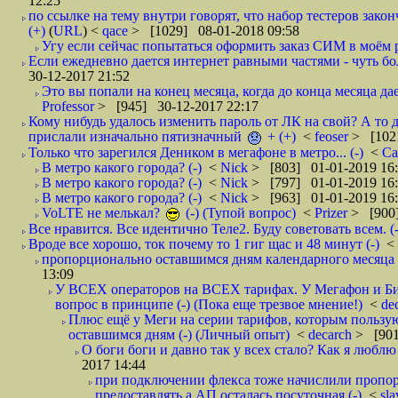
12:25
по ссылке на тему внутри говорят, что набор тестеров зак
(+)
(
URL
) <
qace
> [1029] 08-01-2018 09:58
Угу если сейчас попытаться оформить заказ СИМ в моём р
Если ежедневно дается интернет равными частями - чуть боле
30-12-2017 21:52
Это вы попали на конец месяца, когда до конца месяца дае
Professor
> [945] 30-12-2017 22:17
Кому нибудь удалось изменить пароль от ЛК на свой? А то 
прислали изначально пятизначный
+ (+)
<
feoser
> [102
Только что зарегился Деником в мегафоне в метро... (-)
<
С
В метро какого города? (-)
<
Nick
> [803] 01-01-2019 16
В метро какого города? (-)
<
Nick
> [797] 01-01-2019 16
В метро какого города? (-)
<
Nick
> [963] 01-01-2019 16
VoLTE не мелькал?
(-) (Тупой вопрос)
<
Prizer
> [900]
Все нравится. Все идентично Теле2. Буду советовать всем. (-
Вроде все хорошо, ток почему то 1 гиг щас и 48 минут (-)
<
пропорционально оставшимся дням календарного месяца в
13:09
У ВСЕХ операторов на ВСЕХ тарифах. У Мегафон и Би 
вопрос в принципе (-) (Пока еще трезвое мнение!)
<
de
Плюс ещё у Меги на серии тарифов, которым пользую
оставшимся дням (-) (Личный опыт)
<
decarch
> [901
О боги боги и давно так у всех стало? Как я люблю 
2017 14:44
при подключении флекса тоже начислили пропорц
предоставлять,а АП осталась посуточная (-)
<
sl