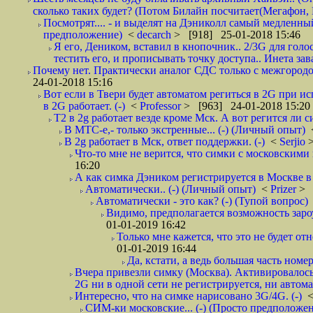
сколько таких будет? (Потом Билайн посчитает(Мегафон, 
Посмотрят.... - и выделят на Дэниколл самый медленный
предположение)
<
decarch
> [918] 25-01-2018 15:46
Я его, Деником, вставил в кнопочник.. 2/3G для голо
тестить его, и прописывать точку доступа.. Инета зава
Почему нет. Практически аналог СДС только с межгородом.
24-01-2018 15:16
Вот если в Твери будет автоматом региться в 2G при ис
в 2G работает. (-)
<
Professor
> [963] 24-01-2018 15:20
T2 в 2g работает везде кроме Мск. А вот регится ли с
В МТС-е,- только экстренные... (-) (Личный опыт)
В 2g работает в Мск, ответ поддержки. (-)
<
Serjio
Что-то мне не верится, что симки с московскими 
16:20
А как симка Дэником регистрируется в Москве в 
Автоматически.. (-) (Личный опыт)
<
Prizer
> 
Автоматически - это как? (-) (Тупой вопрос)
Видимо, предполагается возможность зароу
01-01-2019 16:42
Только мне кажется, что это не будет о
01-01-2019 16:44
Да, кстати, а ведь большая часть номер
Вчера привезли симку (Москва). Активировалось п
2G ни в одной сети не регистрируется, ни автом
Интересно, что на симке нарисовано 3G/4G. (-)
СИМ-ки московские... (-) (Просто предположе