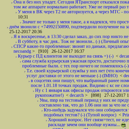
Она и без них упадет. Сегодня ЯТранспорт отказался пока
том же аппарате нормально работает. Уже не первый раз т
У меня в ВК через Т2 не авторизуется, а через МТС - 
10:31
Значит не только у меня такое, а я надеялся, что просто
днём звонили с +74992150890, подтвердили получение на зав
25-12-2017 20:36
Я в воскресенье, в 13:30 сделал заказ, до сих пор никто н
В субботу, в час дня.. Тож не звонили.. (-) (Личный опы
СПСР какие-то проблемные: звонят из даньки, предлагают 
necoandg
> [910] 26-12-2017 16:37
Курьер с ПД клиентов не выходит на связь =) (-)
<
deca
сама служба курьерская ужасная просто, достаточно п
проблемные были. с тех пор ничего не поменялось (-)
Т.е. своей курьерской службы у них нет (что коне
услуг доставки от этого не меньше (-) (IMHO)
<
de
в соцсетях они пишут, что выбранный ранее ном
после 1.01.18 точках продаж. Видимо с кс не сло
Ну с 1 января как офисы продаж откроются эли
рукопожатие!)
<
decarch
> [898] 27-12-2017 1
Увы, mnp на тестовый период у них не преду
составлено так, что до 1.06 они ни за что не 
Кто-нибудь задумался что они собираются
подобных тестов? (-) (Тупой вопрос)
<
Pri
Хороший вопрос. Нет связи=тест, не идет
раскладе зачем они вообще нужны...