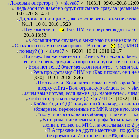
Лажовый оператор (+)
<
slava87
> [1031] 09-01-2018 12:00
"ведь абоняру наверно будут списывать сразу за целый мес
10-01-2018 14:21
Да, тогда в принципе даже хорошо, что с этим не связал
[911] 10-01-2018 15:23
Неугомонный..
Ты СИМ-ки покупаешь для того ч
2018 18:53
в большинстве случаев я выжимаю из нее какие-то со
Сложностей сам себе нагородил.. В голове..
(-) (IMHO
почему? (-)
<
slava87
> [930] 10-01-2018 12:17
Потому.. Вы же знаете что Т2 нет в Астрахани. Зачем
если не очень, дождись, скоро отпишутся все кто полу
Если нет теле2 будет мегафон или мтс ... у меня так 
Речь про доставку СИМ-ки (Как я понял, они не з
[980] 10-01-2018 18:46
Не захотели. Хотя на тот момент мой город бы
вверху сайта - Волгоградскую область (-)
<
sla
Зачем вам виртуал, если даже СДС маринуете? Зачем 
хобби это, для коллекции (-)
<
je7711
> [1032] 10-
Хобби. Один СДС,полученный по коду, активно и
абонярные, перенесенные по MNP, мариную, може
"получилось отключить абоняру и пакеты" - как
В стародавние времена тарифа была такая те
звонить только на МТС, на остальных по 2 руб
В Астрахани на другие местные - по рубл
без роуминга. 72р капает по 20%, обязан т