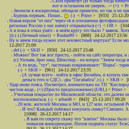
СИМ привезут (И только тогда начнётся
вот в остальном не уверен.. -> (+)
<
Pr
Звонили в воскресенье, обещали привезти, но так и не при
Будешь первым.. Пиши..
(-)
<
Prizer
> [933] 25-12-20
Новая версия "от них" через vk в отношении фотофиксаци
регионах России у нас начнут открываться (+)
<
ОВ
> [104
А я пока в отказ ушёл - в моём кругу это было 7 заявок. Х
))) (-) (Личный опыт)
<
Ruslan99
> [888] 24-12-2017 23:56
Ну и зачем тогда нужен этот неизвестный виртуал? Если м
12-2017 21:09
del (-)
<
SKH
> [950] 24-12-2017 23:48
Можно? Вот так вот просто, - пойти на сайт оператора, и л
(с) Уильям, брат наш, Шекспир; - на вопрос "Зачем тогда 
А то ведь, "тут", частенько покрикивают: "Воры! - тариф-
(-)
<
SKH
> [961] 24-12-2017 23:35
(А лучше всего - пойти в офис Билайна, и купить там 
деньги (что и СДС) - два "Гигабайта".) (-)
<
SKH
> [
Удар ниже пояса. Посмотрел, внимательно на ТП "Кислород"
чистом виде.. (+) (Просто предположение)
(
URL
) <
Prizer
> 
Учитывая покрытие по Московской области, это далеко н
воспользоваться. (-)
<
arbat46
> [843] 25-12-2017 09:20
20 млн. жителей Москвы и МО, и 127 млн. остальной Рос
И что? Каждый побежал покупать симку? Смешно. А вт
[1008] 26-12-2017 14:17
Я вам по секрету скажу что "взятие" Москвы было 
повысив конкуренцию. Потом поднять статус Теле2 
[913] 26-12-2017 14:27