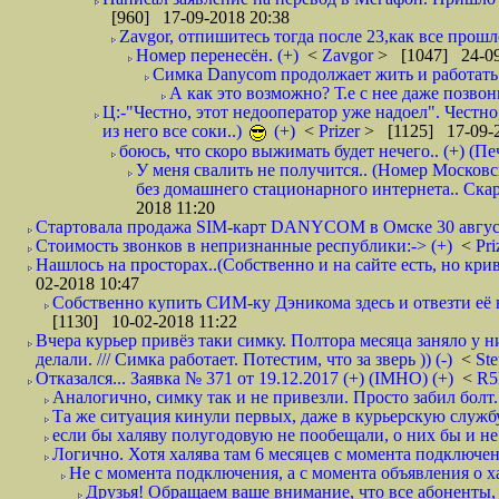
[960] 17-09-2018 20:38
Zavgor, отпишитесь тогда после 23,как все прошло
Номер перенесён. (+)
<
Zavgor
> [1047] 24-09
Симка Danycom продолжает жить и работать 
А как это возможно? Т.е с нее даже позвон
Ц:-"Честно, этот недооператор уже надоел". Честно
из него все соки..)
(+)
<
Prizer
> [1125] 17-09-2
боюсь, что скоро выжимать будет нечего.. (+) (Пе
У меня свалить не получится.. (Номер Московс
без домашнего стационарного интернета.. Ск
2018 11:20
Стартовала продажа SIM-карт DANYCOM в Омске 30 августа 
Стоимость звонков в непризнанные республики:-> (+)
<
Pri
Нашлось на просторах..(Собственно и на сайте есть, но криво. А наро
02-2018 10:47
Собственно купить СИМ-ку Дэникома здесь и отвезти её в
[1130] 10-02-2018 11:22
Вчера курьер привёз таки симку. Полтора месяца заняло у н
делали. /// Симка работает. Потестим, что за зверь )) (-)
<
St
Отказался... Заявка № 371 от 19.12.2017 (+) (IMHO) (+)
<
R
Аналогично, симку так и не привезли. Просто забил болт. 
Та же ситуация кинули первых, даже в курьерскую службу
если бы халяву полугодовую не пообещали, о них бы и не
Логично. Хотя халява там 6 месяцев с момента подключени
Не с момента подключения, а с момента объявления о хал
Друзья! Обращаем ваше внимание, что все абоненты, 