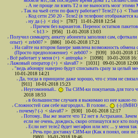
мобиле мтс,так последнее время дома Т2 сильно слива
А не проще ли взять Т2 и не выносить мозг этими
Так на чьей сети по факту работает? Теле2? (-)
<
Tha
Код сети 250 20 - Теле2 (в телефоне отображается
ну да (-)
<
zloj
> [787] 11-01-2018 12:54
Причем без вариантов. Перенос остатков пакетов
<
b13
> [956] 11-01-2018 13:03
Получил симкарту, анкету абонента заполнял сам, сфоткали 
опыт)
<
zeb007
> [886] 10-01-2018 17:21
На сайте на втором банере заявлена возможность обмена 
(Просто предположение)
<
zeb007
> [939] 10-01-2018 1
Всё работает у меня (+)
<
antropka
> [1098] 10-01-2018 16:
Лажовый оператор (+)
<
slava87
> [1031] 09-01-2018 12:00
"ведь абоняру наверно будут списывать сразу за целый мес
10-01-2018 14:21
Да, тогда в принципе даже хорошо, что с этим не связал
[911] 10-01-2018 15:23
Неугомонный..
Ты СИМ-ки покупаешь для того ч
2018 18:53
в большинстве случаев я выжимаю из нее какие-то со
Сложностей сам себе нагородил.. В голове..
(-) (IMHO
почему? (-)
<
slava87
> [930] 10-01-2018 12:17
Потому.. Вы же знаете что Т2 нет в Астрахани. Зачем
если не очень, дождись, скоро отпишутся все кто полу
Если нет теле2 будет мегафон или мтс ... у меня так 
Речь про доставку СИМ-ки (Как я понял, они не з
[980] 10-01-2018 18:46