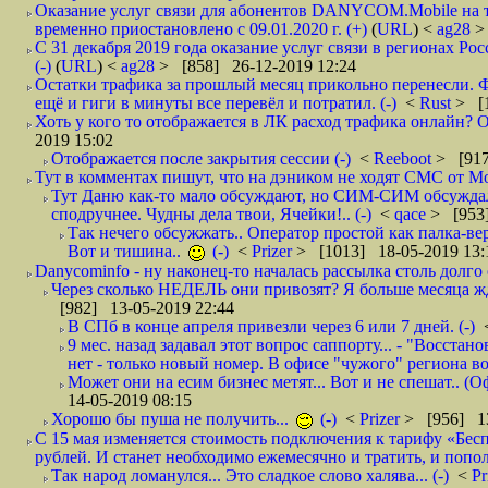
Оказание услуг связи для абонентов DANYCOM.Mobile на 
временно приостановлено с 09.01.2020 г. (+)
(
URL
) <
ag28
>
С 31 декабря 2019 года оказание услуг связи в регионах Рос
(-)
(
URL
) <
ag28
> [858] 26-12-2019 12:24
Остатки трафика за прошлый месяц прикольно перенесли. Ф
ещё и гиги в минуты все перевёл и потратил. (-)
<
Rust
> [
Хоть у кого то отображается в ЛК расход трафика онлайн? О
2019 15:02
Отображается после закрытия сессии (-)
<
Reeboot
> [917
Тут в комментах пишут, что на дэником не ходят СМС от Мо
Тут Даню как-то мало обсуждают, но СИМ-СИМ обсуждали 
сподручнее. Чудны дела твои, Ячейки!.. (-)
<
qace
> [953]
Так нечего обсужжать.. Оператор простой как палка-верё
Вот и тишина..
(-)
<
Prizer
> [1013] 18-05-2019 13:
Danycominfo - ну наконец-то началась рассылка столь дол
Через сколько НЕДЕЛЬ они привозят? Я больше месяца жду,
[982] 13-05-2019 22:44
В СПб в конце апреля привезли через 6 или 7 дней. (-)
9 мес. назад задавал этот вопрос саппорту... - "Восст
нет - только новый номер. В офисе "чужого" региона во
Может они на есим бизнес метят... Вот и не спешат.. (О
14-05-2019 08:15
Хорошо бы пуша не получить...
(-)
<
Prizer
> [956] 13
С 15 мая изменяется стоимость подключения к тарифу «Бесп
рублей. И станет необходимо ежемесячно и тратить, и попол
Так народ ломанулся... Это сладкое слово халява... (-)
<
Pr