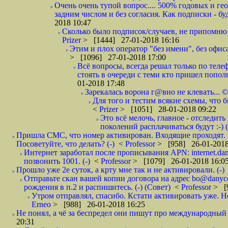
Очень очень тупой вопрос.... 500% годовых и ге
задним числом и без согласия. Как подписки - бу
2018 10:47
Сколько было подписок/случаев, не припомню 
Prizer
> [1444] 27-01-2018 16:16
Этим и плох оператор "без имени", без офиса
> [1096] 27-01-2018 17:00
Всё вопросы, всегда решал только по телеф
стоять в очереди с теми кто пришел попол
01-2018 17:48
Зарекалась ворона г@вно не клевать... ©
Для того и тестим всякие схемы, что б
<
Prizer
> [1051] 28-01-2018 09:22
Это всё мелочь, главное - отследит
поколений расплачиваться будут :-) (
Пришла СМС, что номер активирован. Входящие проходят. И
Посоветуйте, что делать? (-)
<
Professor
> [958] 26-01-2018
Интернет заработал после прописывания APN: internet.da
позвонить 1001. (-)
<
Professor
> [1079] 26-01-2018 16:0
Прошло уже 2е суток, а крту мне так и не активировали. (-)
Отправьте скан вашей копии договора на адрес bo@danyc
рождения в п.2 и распишитесь. (-) (Совет)
<
Professor
> [
Утром отправлял, спасибо. Кстати активировать уже. Но 
Erneo
> [988] 26-01-2018 16:25
Не понял, а чё за беспредел они пишут про международный 
20:31