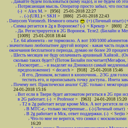
Давайте будем пользоваться (кому надо), и не будем об этом
Потрясающая мысль. Оператор просто забыл, что постави
(-)
<
Alex M.
> [956] 25-01-2018 22:27
. (-)
(
URL
) <
SKH
> [886] 25-01-2018 22:43
Danycom Voronezh. Немного опыта
(+) (Личный опыт) (+
Симка регается в 2g в Воронеже? (-)
<
Крекер
> [869] 25
Да. Регистрируется в 2G Воронеж. Теле2. (Билайн и Мег
[1009] 25-01-2018 18:44
Т.е. 64 абонента - не тормозило. А вот 100/1000 абонентов
значительно любопытнее другой вопрос - какая часть подк
окончания бесплатного периода, думаю не более 20 проценто
Шесть месяцев не буду оплачивать архивный Хайвэй.. (Он 
сколько таких будет? (Потом Билайн посчитает(Мегафон, 
Посмотрят.... - и выделят на Дэниколл самый медленный
предположение)
<
decarch
> [918] 25-01-2018 15:46
Я его, Деником, вставил в кнопочник.. 2/3G для голо
тестить его, и прописывать точку доступа.. Инета зава
Почему нет. Практически аналог СДС только с межгородом.
24-01-2018 15:16
Вот если в Твери будет автоматом региться в 2G при ис
в 2G работает. (-)
<
Professor
> [963] 24-01-2018 15:20
T2 в 2g работает везде кроме Мск. А вот регится ли с
В МТС-е,- только экстренные... (-) (Личный опыт)
В 2g работает в Мск, ответ поддержки. (-)
<
Serjio
Что-то мне не верится, что симки с московскими 
16:20