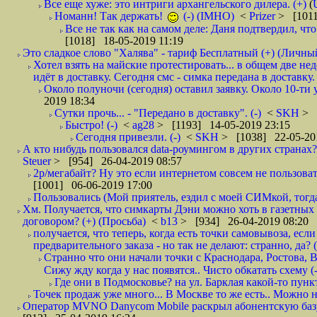
Все еще хуже: это интриги архангельского дилера. (+)
(
Номанн! Так держать!
(-) (IMHO)
<
Prizer
> [1011
Все не так как на самом деле: Даня подтвердил, чт
[1018] 18-05-2019 11:19
Это сладкое слово "Халява" - тариф Бесплатный (+) (Личны
Хотел взять на майские протестировать... в общем две не
идёт в доставку. Сегодня смс - симка передана в доставку.
Около полуночи (сегодня) оставил заявку. Около 10-ти у
2019 18:34
Сутки прочь... - "Передано в доставку". (-)
<
SKH
> 
Быстро! (-)
<
ag28
> [1193] 14-05-2019 23:15
Сегодня привезли. (-)
<
SKH
> [1038] 22-05-20
А кто нибудь пользовался data-роумингом в других странах?
Steuer
> [954] 26-04-2019 08:57
2р/мегабайт? Ну это если интернетом совсем не пользовать
[1001] 06-06-2019 17:00
Пользовались (Мой приятель, ездил с моей СИМкой, тогд
Хм. Получается, что симкарты Дэни можно хоть в газетных к
договором? (+) (Просьба)
<
b13
> [934] 26-04-2019 08:20
получается, что теперь, когда есть точки самовывоза, есл
предварительного заказа - но так не делают: странно, да? (
Странно что они начали точки с Краснодара, Ростова,
Сижу жду когда у нас появятся.. Чисто обкатать схему (-
Где они в Подмосковье? на ул. Барклая какой-то пункт
Точек продаж уже много... В Москве то же есть.. Можно на
Оператор MVNO Danycom Mobile раскрыл абонентскую базу.