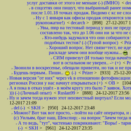
услуг доставки от этого не меньше (-) (IMHO)
<
de
в соцсетях они пишут, что выбранный ранее ном
после 1.01.18 точках продаж. Видимо с кс не сло
Ну с 1 января как офисы продаж откроются эли
рукопожатие!)
<
decarch
> [898] 27-12-2017 1
Увы, mnp на тестовый период у них не преду
составлено так, что до 1.06 они ни за что не 
Кто-нибудь задумался что они собираются
подобных тестов? (-) (Тупой вопрос)
<
Pri
Хороший вопрос. Нет связи=тест, не идет
раскладе зачем они вообще нужны...
СИМ привезут (И только тогда начнётся
вот в остальном не уверен.. -> (+)
<
Pr
Звонили в воскресенье, обещали привезти, но так и не при
Будешь первым.. Пиши..
(-)
<
Prizer
> [933] 25-12-20
Новая версия "от них" через vk в отношении фотофиксаци
регионах России у нас начнут открываться (+)
<
ОВ
> [104
А я пока в отказ ушёл - в моём кругу это было 7 заявок. Х
))) (-) (Личный опыт)
<
Ruslan99
> [888] 24-12-2017 23:56
Ну и зачем тогда нужен этот неизвестный виртуал? Если м
12-2017 21:09
del (-)
<
SKH
> [950] 24-12-2017 23:48
Можно? Вот так вот просто, - пойти на сайт оператора, и л
(с) Уильям, брат наш, Шекспир; - на вопрос "Зачем тогда 
А то ведь, "тут", частенько покрикивают: "Воры! - тариф-
(-)
<
SKH
> [961] 24-12-2017 23:35