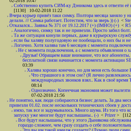
02-2018 10:47
Собственно купить СИМ-ку Дэникома здесь и отвезти её в
[1130] 10-02-2018 11:22
Вчера курьер привёз таки симку. Полтора месяца заняло у н
делали. /// Симка работает. Потестим, что за зверь )) (-)
<
St
Отказался... Заявка № 371 от 19.12.2017 (+) (IMHO) (+)
<
R
Аналогично, симку так и не привезли. Просто забил болт. 
Та же ситуация кинули первых, даже в курьерскую службу
если бы халяву полугодовую не пообещали, о них бы и не
Логично. Хотя халява там 6 месяцев с момента подключени
Не с момента подключения, а с момента объявления о хал
Друзья! Обращаем ваше внимание, что все абоненты, 
бесплатной связи начинается с момента активации 
03:39
Халява хорошо конечно, но для меня есть большое 
Что страшного в этом сне? (Я лично развлекаюсь.
международных звонков взял.. Как в своё время
08:14
Однозначно. Копеечная экономия может вылезти
07-02-2018 21:56
Не понятно, как люди собираются бизнес делать. За два мес
привезли 01.02. после нескольких технических сбоев у дост
имхо, так все и задумывалось. Много шума. Из того что к
запуску уже многие будут наслышаны.. (-)
<
Prizer
> [112
Все будут наслышаны, что у этого Дынякома обслужива
гораздо сложнее, чем сразу создать о себе положительн
Это вы им такой имидж создаете? (Думаю люди сами оп