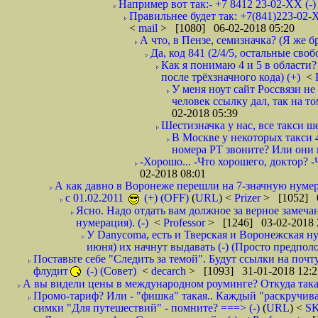
Например вот так:- +7 8412 23-02-ХХ (-
Правильнее будет так: +7(841)223-02-Х
<
mail
> [1080] 06-02-2018 05:20
А что, в Пензе, семизначка? (Я же бр
Да, код 841 (2/4/5, остальные сво
Как я понимаю 4 и 5 в области?
после трёхзначного кода) (+)
<
У меня ноут сайт Россвязи не
человек ссылку дал, так на то
02-2018 05:39
Шестизначка у нас, все такси ш
В Москве у некоторых такси 
номера РТ звоните? Или они в
-Хорошо... -Что хорошего, доктор? -
02-2018 08:01
А как давно в Воронеже перешли на 7-значную нумер
с 01.02.2011
(+) (OFF)
(
URL
) <
Prizer
> [1052] 0
Ясно. Надо отдать вам должное за верное замечан
нумерация). (-)
<
Professor
> [1246] 03-02-2018 
У Danycoma, есть и Тверская и Воронежская ну
июня) их начнут выдавать (-) (Просто предпол
Поставьте себе "Следить за темой". Будут ссылки на почт
флудит
(-) (Совет)
<
decarch
> [1093] 31-01-2018 12:2
А вы видели цены в международном роуминге? Откуда такая
Промо-тариф? Или - "фишка" такая.. Каждый "раскручивае
симки "Для путешествий" - помните? ===> (-)
(
URL
) <
S