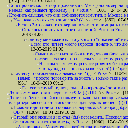
[912] 25-04-2019 16:24
Есть проблемка. На портированный с Мегафона номер на при
неделя, как решают проблему (+)
<
Rust
> [1001] 24-04-20
Кто-нить слышал, что они собираются замутить в Москве в к
Уже начало мая - чем кончилось? (-)
<
qace
> [860] 07-05
Если в 2-х словах, то заверили в том, что помирать не с
Осталось понять, кто стоит за спиной. Вот про Yota "
2019 01:06
Одному мне кажется, что у кого-то "показания" не с
Всем, кто читает много вбросов, понятно, что люб
13-05-2019 01:06
Смысл моего моста был в том, что любителям х
постить всякое г...но на этом уважаемом ресурсе.
На этом уважаемом ресурсе резвятся без огр
чистку надо начинать с малого, не? (-)
<
qac
Т.е. замут обозначился, а намека нет? (-)
<
Prizer
> [1049]
Намёк - "просто поговорить за жисть". Только такие ра
[961] 18-04-2019 09:12
Danycom самый пунктуальный оператор:- "остатки па
Дэником может стать первым с еSIM (-)
(
URL
) <
Prizer
> [11
Дэник тп бесплатный кто пользует и каковы подводные кам
как резервная связь от этого опсоса для редких звонков (-) (
Помониторил инет,по общался с народом. От добра добра 
ОВ
> [1289] 18-04-2019 18:28
Старый оранжевый я не стал (бы) переводить. Перевёл а
безлимитных звонков мне (-)
<
Rust
> [1060] 17-04-2019
А я подожду.. Может ещё какой оператор сделает подо