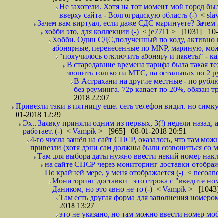
Не захотели. Хотя на тот момент мой город бы
вверху сайта - Волгоградскую область (-)
<
sla
Зачем вам виртуал, если даже СДС маринуете? Зачем 
хобби это, для коллекции (-)
<
je7711
> [1031] 10-
Хобби. Один СДС,полученный по коду, активно и
абонярные, перенесенные по MNP, мариную, може
"получилось отключить абоняру и пакеты" - как
В стародавние времена тарифа была такая те
звонить только на МТС, на остальных по 2 руб
В Астрахани на другие местные - по рубл
без роуминга. 72р капает по 20%, обязан т
2018 22:07
Привезли таки в пятницу еще, сеть телефон видит, но симку
01-2018 12:29
Эх.. Заявку приняли одним из первых, 3(!) недели назад, 
работает. (-)
<
Vampik
> [965] 08-01-2018 20:51
4-го числа зашёл на сайт СПСР, оказалось, что там мож
привезли (хотя дэни сам должны были созвониться со мн
Там для выбора даты нужно ввести некий номер накла
на сайте СПСР через мониторинг доставки отображ
По крайней мере, у меня отображается (-)
<
necoan
Мониторинг доставки - это строка с "введите но
Даником, но это явно не то (-)
<
Vampik
> [1043]
Там есть другая форма для заполнения номером 
2018 13:27
это не указано, но там можно ввести номер моб