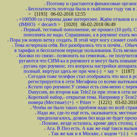
Поэтому и срастаются финансовые организа
Бесплатность полгода была в скайлинке году так в
> [1193] 06-02-2018 12:55
+100500 со стороны даже интереснее. Ждём отзывов и и
(IMHO)
<
decarch
> [1020] 06-02-2018 06:49
Первый, тестовый пополнение, не прошел (10 руб). Сд
пополнять не надо. Спрашиваю, а в роуминг ехать мо
Пора уж новую ветку создать. В этой черт ногу сломит сооб
Тема исчерпала себя. Все разобрались что и почём... О
в тарифах и бесплатном периоде пользования. Есть мелкие
Косяки по связи:- позвонить на семизнак,- не получится
ругаются что СИМ-ка в роуминге и могут быть повышен
ругань про роуминг, это вопросы настройки аппарата
полный. виртуал здесь не при чем (-)
<
say
> [1187] 
Сегодня тоже телефон стал отображать что мол в р
регистрируется в сети Мегафона со всеми вытекаю
Кстати про роуминг.У симки есть сим-меню с пере
Danycom, во втором как Tele2 (и при этом в сети не 
Короткий набор,- открытая тема. Например у Теле2
номера (Местные) (+)
<
Prizer
> [1221] 03-02-2018
Чтобы не было таких проблем надо по всей стране
Надо же, где-то ещё есть, оказывается, местны
предполагалось, дозвон без кода не будет проход
Похоже, везде остались, кроме двух столиц. 
Ага. В Пнз есть. А как же ещё такси вызыв
Так же как и в Москве, с кодом =) (-)
<
m