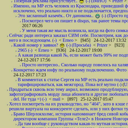
Тизерная реклама присутствует..
(-) (IMHO)
<
Prizer
>
Именно, на МР есть человек из Краснодара, приведший ф
исключено, что реально никто и не подключается, предпол
Это засланный казачёк.. От даникома..
(-) (Просто 
Посмотрел чего он пишет в disqus, так ранее темы пр
2017 06:26
У меня такая же мысль возникла, когда на фото симкар
Сейчас ради интереса заказал СИМ себе. Посмотрим, как д
него в последующем. (-)
<
Erneo
> [945] 24-12-2017 13:32
Какой номер у заявки?
(-) (Просьба)
<
Prizer
> [923] 2
2965 (-)
<
Erneo
> [936] 24-12-2017 19:00
А какая разница какой №, если может быть 99% не подп
24-12-2017 17:56
Просто интересно.. Сколько народу повелось на халяв
Конкретно ждем инфу по реальному подключению. Фото симо
24-12-2017 17:23
В комментах к статье Сергея на МР есть реально подкл
тарифицироваться, как межгород. Пока всё мутно (-)
(
U
Продраться сквозь всю тему анрил, возможно продублирую,
зафотографировать морду лица абонента и другие любопытн
del. Не туда =) (-)
<
mail
> [897] 25-12-2017 05:47
Хотел посмотреть на их руководство, но "404", зато в кэше
решили виртуала на конкуренте сделать, или у них фотки т
Браво Шерлокхолмс, история напоминает бред сивой кобы
директором компании Группы «Теле2» в Нижнем Новгород
Да там вообще с руководством какая-то мутная история.