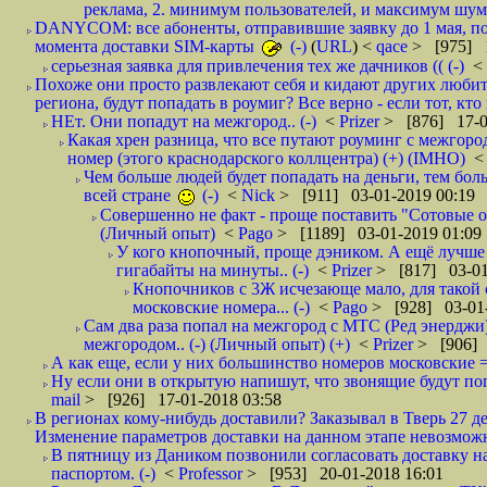
реклама, 2. минимум пользователей, и максимум шума.
DANYCOM: все абоненты, отправившие заявку до 1 мая, пол
момента доставки SIM-карты
(-)
(
URL
) <
qace
> [975] 1
серьезная заявка для привлечения тех же дачников (( (-)
<
Похоже они просто развлекают себя и кидают других любител
региона, будут попадать в роумиг? Все верно - если тот, кто вам звони 
НЕт. Они попадут на межгород.. (-)
<
Prizer
> [876] 17-0
Какая хрен разница, что все путают роуминг с межгор
номер (этого краснодарского коллцентра) (+) (IMHO)
Чем больше людей будет попадать на деньги, тем бо
всей стране
(-)
<
Nick
> [911] 03-01-2019 00:19
Совершенно не факт - проще поставить "Сотовые опе
(Личный опыт)
<
Pago
> [1189] 03-01-2019 01:09
У кого кнопочный, проще дэником. А ещё лучше 
гигабайты на минуты.. (-)
<
Prizer
> [817] 03-01
Кнопочников с 3Ж исчезающе мало, для такой 
московские номера... (-)
<
Pago
> [928] 03-01-
Сам два раза попал на межгород с МТС (Ред энерджи) 
межгородом.. (-) (Личный опыт) (+)
<
Prizer
> [906] 
А как еще, если у них большинство номеров московские =
Ну если они в открытую напишут, что звонящие будут поп
mail
> [926] 17-01-2018 03:58
В регионах кому-нибудь доставили? Заказывал в Тверь 27 де
Изменение параметров доставки на данном этапе невозможн
В пятницу из Даником позвонили согласовать доставку н
паспортом. (-)
<
Professor
> [953] 20-01-2018 16:01