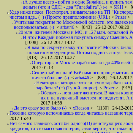
(А лучше всего - пойти в офис Билайна, и купить там 
деньги (что и СДС) - два "Гигабайта".) (-)
<
SKH
> [
Удар ниже пояса. Посмотрел, внимательно на ТП "Кислород"
чистом виде.. (+) (Просто предположение)
(
URL
) <
Prizer
> 
Учитывая покрытие по Московской области, это далеко н
воспользоваться. (-)
<
arbat46
> [843] 25-12-2017 09:20
20 млн. жителей Москвы и МО, и 127 млн. остальной Рос
И что? Каждый побежал покупать симку? Смешно. А вт
[1008] 26-12-2017 14:17
Я вам по секрету скажу что "взятие" Москвы было 
повысив конкуренцию. Потом поднять статус Теле2 
[913] 26-12-2017 14:27
Операторы в Москве зарабатывают до 40% всей пр
2017 01:13
Секретный вы наш! Всё намного проще: мотиваци
ничего больше. (-)
<
arbat46
> [888] 26-12-2017 
Некоторые, которые хотели, тупо зарабатывать 
заработал? (+) (Тупой вопрос)
<
Prizer
> [915]
Обещать - не значит жениться. В части кропо
их и на пушечный выстрел не подпустят. А п
2017 14:58
Да это сразу ясно было (-)
<
xReason
> [1130] 24-12-2017
Песенка которую вспоминаешь когда читаешь название тар
2017 15:40
Нет самого главного, хотя бы одного(1!) действующего абон
кредитов, то это массовая истерия, сами верите, что такое п