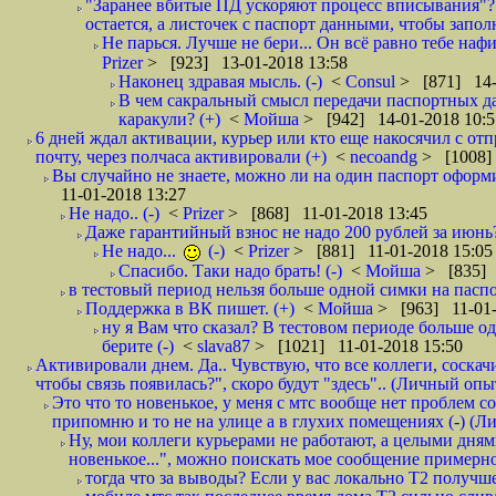
"Заранее вбитые ПД ускоряют процесс вписывания"?
остается, а листочек с паспорт данными, чтобы заполн
Не парься. Лучше не бери... Он всё равно тебе нафи
Prizer
> [923] 13-01-2018 13:58
Наконец здравая мысль. (-)
<
Consul
> [871] 14-
В чем сакральный смысл передачи паспортных да
каракули? (+)
<
Мойша
> [942] 14-01-2018 10:5
6 дней ждал активации, курьер или кто еще накосячил с от
почту, через полчаса активировали (+)
<
necoandg
> [1008]
Вы случайно не знаете, можно ли на один паспорт оформи
11-01-2018 13:27
Не надо.. (-)
<
Prizer
> [868] 11-01-2018 13:45
Даже гарантийный взнос не надо 200 рублей за июнь?
Не надо...
(-)
<
Prizer
> [881] 11-01-2018 15:05
Спасибо. Таки надо брать! (-)
<
Мойша
> [835] 
в тестовый период нельзя больше одной симки на паспор
Поддержка в ВК пишет. (+)
<
Мойша
> [963] 11-01-
ну я Вам что сказал? В тестовом периоде больше одн
берите (-)
<
slava87
> [1021] 11-01-2018 15:50
Активировали днем. Да.. Чувствую, что все коллеги, соска
чтобы связь появилась?", скоро будут "здесь".. (Личный опыт
Это что то новенькое, у меня с мтс вообще нет проблем с
припомню и то не на улице а в глухих помещениях (-) (
Ну, мои коллеги курьерами не работают, а целыми днями
новенькое...", можно поискать мое сообщение примерно 
тогда что за выводы? Если у вас локально Т2 получше