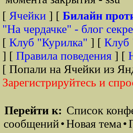
[
Ячейки
] [
Билайн прот
"На чердачке" - блог секр
[
Клуб "Курилка"
] [
Клуб 
] [
Правила поведения
] [
[ Попали на Ячейки из Ян
Зарегистрируйтесь и спро
Перейти к:
Список конф
сообщений
•
Новая тема
•