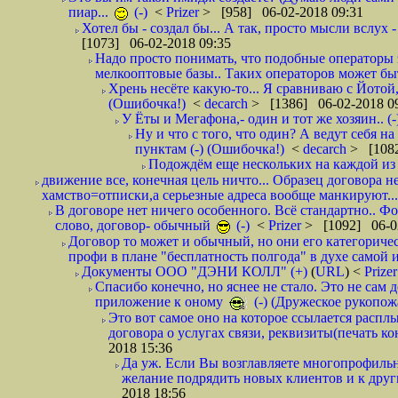
пиар...
(-)
<
Prizer
> [958] 06-02-2018 09:31
Хотел бы - создал бы... А так, просто мысли вслух 
[1073] 06-02-2018 09:35
Надо просто понимать, что подобные операторы 
мелкооптовые базы.. Таких операторов может быт
Хрень несёте какую-то... Я сравниваю с Йотой
(Ошибочка!)
<
decarch
> [1386] 06-02-2018 0
У Ёты и Мегафона,- один и тот же хозяин.. (-
Ну и что с того, что один? А ведут себя 
пунктам (-) (Ошибочка!)
<
decarch
> [1082
Подождём еще нескольких на каждой из 
движение все, конечная цель ничто... Образец договора н
хамство=отписки,а серьезные адреса вообще манкируют...
В договоре нет ничего особенного. Всё стандартно.. Фот
слово, договор- обычный
(-)
<
Prizer
> [1092] 06-0
Договор то может и обычный, но они его категоричес
профи в плане "бесплатность полгода" в духе самой 
Документы ООО "ДЭНИ КОЛЛ" (+)
(
URL
) <
Prize
Спасибо конечно, но яснее не стало. Это не сам
приложение к оному
(-) (Дружеское рукопож
Это вот самое оно на которое ссылается распл
договора о услугах связи, реквизиты(печать ко
2018 15:36
Да уж. Если Вы возглавляете многопрофиль
желание подрядить новых клиентов и к други
2018 18:56