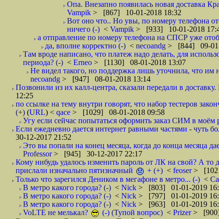
Опа. Внезапно появилась новая доставка Кра
Vampik
> [867] 10-01-2018 18:32
Вот оно что.. Но увы, по номеру телефона о
ничего (-)
<
Vampik
> [933] 10-01-2018 17:
а отправление по номеру телефона на СПСР уже отоб
да, вполне корректно (-)
<
necoandg
> [844] 09-01
Там вроде написано, что платеж надо делать, для использ
периода? (-)
<
Erneo
> [1130] 08-01-2018 13:07
Не видел такого, но поддержка лишь уточнила, что им 
necoandg
> [947] 08-01-2018 13:14
Позвонили из их калл-центра, сказали передали в доставку. И
12:25
по ссылке на тему внутри говорят, что набор тестеров зак
(+)
(
URL
) <
qace
> [1029] 08-01-2018 09:58
Угу если сейчас попытаться оформить заказ СИМ в моём р
Если ежедневно дается интернет равными частями - чуть боле
30-12-2017 21:52
Это вы попали на конец месяца, когда до конца месяца дае
Professor
> [945] 30-12-2017 22:17
Кому нибудь удалось изменить пароль от ЛК на свой? А то 
прислали изначально пятизначный
+ (+)
<
feoser
> [102
Только что зарегился Деником в мегафоне в метро... (-)
<
С
В метро какого города? (-)
<
Nick
> [803] 01-01-2019 16
В метро какого города? (-)
<
Nick
> [797] 01-01-2019 16
В метро какого города? (-)
<
Nick
> [963] 01-01-2019 16
VoLTE не мелькал?
(-) (Тупой вопрос)
<
Prizer
> [900]