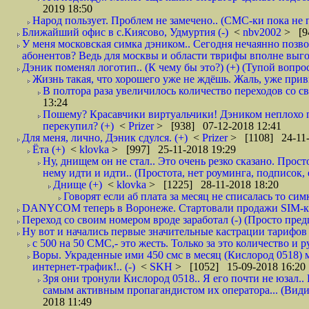
2019 18:50
Народ пользует. Проблем не замечено.. (СМС-ки пока не п
Ближайший офис в с.Киясово, Удмуртия (-)
<
nbv2002
> [9
У меня московская симка дэником.. Сегодня нечаянно позво
абонентов? Ведь для москвы и области тврифы вполне выго
Дэник поменял логотип.. (К чему бы это?) (+) (Тупой вопро
Жизнь такая, что хорошего уже не ждёшь. Жаль, уже привы
В полтора раза увеличилось количество переходов со
13:24
Пошему? Красавчики виртуальчики! Дэником неплохо п
перекупил? (+)
<
Prizer
> [938] 07-12-2018 12:41
Для меня, лично, Дэник сдулся. (+)
<
Prizer
> [1108] 24-11-
Ёта (+)
<
klovka
> [997] 25-11-2018 19:29
Ну, днищем он не стал.. Это очень резко сказано. Прос
нему идти и идти.. (Простота, нет роуминга, подписок
Днище (+)
<
klovka
> [1225] 28-11-2018 18:20
Говорят если аб плата за месяц не списалась то симк
DANYCOM теперь в Воронеже. Стартовали продажи SIM-карт
Переход со своим номером вроде заработал (-) (Просто пре
Ну вот и начались первые значительные кастрации тарифов 
с 500 на 50 СМС,- это жесть. Только за это количество и ру
Воры. Украденные ими 450 смс в месяц (Кислород 0518) 
интернет-трафик!.. (-)
<
SKH
> [1052] 15-09-2018 16:20
Зря они тронули Кислород 0518.. Я его почти не юзал.. 
самым активным пропагандистом их оператора... (Видим
2018 11:49