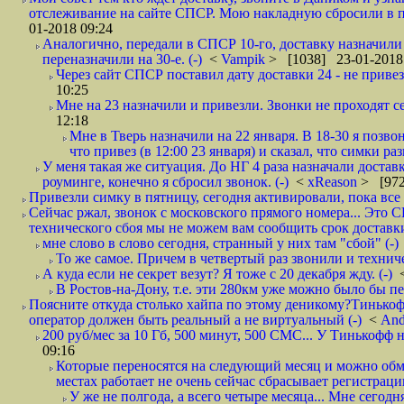
отслеживание на сайте СПСР. Мою накладную сбросили в п
01-2018 09:24
Аналогично, передали в СПСР 10-го, доставку назначили н
переназначили на 30-е. (-)
<
Vampik
> [1038] 23-01-2018
Через сайт СПСР поставил дату доставки 24 - не привезл
10:25
Мне на 23 назначили и привезли. Звонки не проходят 
12:18
Мне в Тверь назначили на 22 января. В 18-30 я позво
что привез (в 12:00 23 января) и сказал, что симки раз
У меня такая же ситуация. До НГ 4 раза назначали доставк
роуминге, конечно я сбросил звонок. (-)
<
xReason
> [972
Привезли симку в пятницу, сегодня активировали, пока все 
Сейчас ржал, звонок с московского прямого номера... Это С
технического сбоя мы не можем вам сообщить срок доставки
мне слово в слово сегодня, странный у них там "сбой" (-)
То же самое. Причем в четвертый раз звонили и техниче
А куда если не секрет везут? Я тоже с 20 декабря жду. (-)
В Ростов-на-Дону, т.е. эти 280км уже можно было бы пеш
Поясните откуда столько хайпа по этому деникому?Тинькоф
оператор должен быть реальный а не виртуальный (-)
<
And
200 руб/мес за 10 Гб, 500 минут, 500 СМС... У Тинькофф не
09:16
Которые переносятся на следующий месяц и можно обмен
местах работает не очень сейчас сбрасывает регистрацию
У же не полгода, а всего четыре месяца... Мне сегод