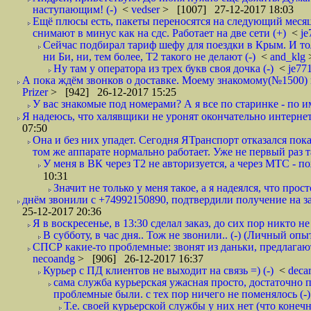
наступающим! (-)
<
vedser
> [1007] 27-12-2017 18:03
Ещё плюсы есть, пакеты переносятся на следующий месяц 
снимают в минус как на сдс. Работает на две сети (+)
<
j
Сейчас подбирал тариф шефу для поездки в Крым. И то
ни Би, ни, тем более, Т2 такого не делают (-)
<
and_klg
Ну там у оператора из трех букв своя дочка (-)
<
je77
А пока ждём звонков о доставке. Моему знакомому(№1500) поз
Prizer
> [942] 26-12-2017 15:25
У вас знакомые под номерами? А я все по старинке - по 
Я надеюсь, что халявщики не уронят окончательно интернет 
07:50
Она и без них упадет. Сегодня ЯТранспорт отказался пока
том же аппарате нормально работает. Уже не первый раз т
У меня в ВК через Т2 не авторизуется, а через МТС - 
10:31
Значит не только у меня такое, а я надеялся, что просто
днём звонили с +74992150890, подтвердили получение на зав
25-12-2017 20:36
Я в воскресенье, в 13:30 сделал заказ, до сих пор никто н
В субботу, в час дня.. Тож не звонили.. (-) (Личный опы
СПСР какие-то проблемные: звонят из даньки, предлагают 
necoandg
> [906] 26-12-2017 16:37
Курьер с ПД клиентов не выходит на связь =) (-)
<
deca
сама служба курьерская ужасная просто, достаточно п
проблемные были. с тех пор ничего не поменялось (-)
Т.е. своей курьерской службы у них нет (что коне