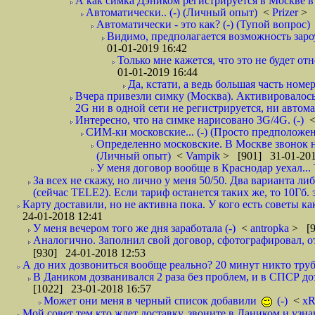
А как симка Дэником регистрируется в Москве в 
Автоматически.. (-) (Личный опыт)
<
Prizer
> 
Автоматически - это как? (-) (Тупой вопрос)
Видимо, предполагается возможность зароу
01-01-2019 16:42
Только мне кажется, что это не будет о
01-01-2019 16:44
Да, кстати, а ведь большая часть номер
Вчера привезли симку (Москва). Активировалось п
2G ни в одной сети не регистрируется, ни автом
Интересно, что на симке нарисовано 3G/4G. (-)
СИМ-ки московские... (-) (Просто предположе
Определенно московские. В Москве звонок н
(Личный опыт)
<
Vampik
> [901] 31-01-201
У меня договор вообще в Краснодар уехал...
За всех не скажу, но лично у меня 50/50. Два варианта л
(сейчас TELE2). Если тариф останется таких же, то 10Гб. 
Карту доставили, но не активна пока. У кого есть советы к
24-01-2018 12:41
У меня вечером того же дня заработала (-)
<
antropka
> [9
Аналогично. Заполнил свой договор, сфотографировал, 
[930] 24-01-2018 12:53
А до них дозвониться вообще реально? 20 минут никто трубк
В Даником дозванивался 2 раза без проблем, и в СПСР дозв
[1022] 23-01-2018 16:57
Может они меня в черный список добавили
(-)
<
xR
Мой совет тем кто ждет доставку, звоните в Даником и узн