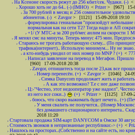
На Ксеноне скорость режут до 256 кбит/сек. Чудаки. (-)
<
Хорошо хоть не до 64.. (-) (IMHO)
<
Prizer
> [967] 15-0
За 700 рублей в месяц и 256 сомнительное удовольст
абонентов. (-)
<
Zavgor
> [1121] 15-09-2018 19:10
формулировка гениальная "произойдут небольшие из
нормальная как на сети Т2? Тогда надо и АП сократ
+1/ (У МТС-а за 200 руб/мес анлим на скорости 1 Мб
Я менял смс на минуты. Теперь минус 475 мин. Предпослед
Стараюсь не трогать работающую схему... (По принципу
трафика(интернет).. Использую минимум... Ну не знаю..
а кто-нибудь увидил от них номер по MNP ? (+)
<
77
Написал заявление на перевод в Мегафон. Пришло 
[960] 17-09-2018 20:38
Zavgor, отпишитесь тогда после 23,как все прошло
Номер перенесён. (+)
<
Zavgor
> [1046] 24-09
Симка Danycom продолжает жить и работать 
А как это возможно? Т.е с нее даже позвон
Ц:-"Честно, этот недооператор уже надоел". Честно
из него все соки..)
(+)
<
Prizer
> [1125] 17-09-2
боюсь, что скоро выжимать будет нечего.. (+) (Пе
У меня свалить не получится.. (Номер Московс
без домашнего стационарного интернета.. Ск
2018 11:20
Стартовала продажа SIM-карт DANYCOM в Омске 30 августа 
Стоимость звонков в непризнанные республики:-> (+)
<
Pri
Нашлось на просторах..(Собственно и на сайте есть, но криво. А наро