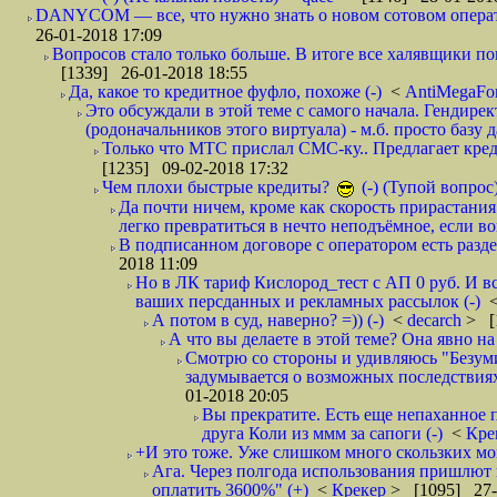
DANYCOM — все, что нужно знать о новом сотовом опера
26-01-2018 17:09
Вопросов стало только больше. В итоге все халявщики по
[1339] 26-01-2018 18:55
Да, какое то кредитное фуфло, похоже (-)
<
AntiMegaF
Это обсуждали в этой теме с самого начала. Гендире
(родоначальников этого виртуала) - м.б. просто базу 
Только что МТС прислал СМС-ку.. Предлагает кре
[1235] 09-02-2018 17:32
Чем плохи быстрые кредиты?
(-) (Тупой вопрос
Да почти ничем, кроме как скорость прирастани
легко превратиться в нечто неподъёмное, если вов
В подписанном договоре с оператором есть разде
2018 11:09
Но в ЛК тариф Кислород_тест с АП 0 руб. И вс
ваших персданных и рекламных рассылок (-)
А потом в суд, наверно? =)) (-)
<
decarch
> [
А что вы делаете в этой теме? Она явно на д
Смотрю со стороны и удивляюсь "Безумию
задумывается о возможных последствия
01-2018 20:05
Вы прекратите. Есть еще непаханное 
друга Коли из ммм за сапоги (-)
<
Кре
+И это тоже. Уже слишком много скользких мо
Ага. Через полгода использования пришлют п
оплатить 3600%" (+)
<
Крекер
> [1095] 27-