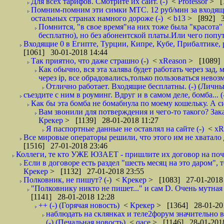
Для всех тарифов. Смотрите их сайт. (-)
<
Professor
> [
Помним-помним эти симки МТС. 12 руб/мин за входящие и
остальных странах намного дороже (-)
<
b13
> [892] 3
Помнится, "в свое время"на них тоже была "красота
бесплатно), но без абонентской платы.Или чего попут
Входящие 0 в Египте, Турции, Кипре, Кубе, Прибалтике, р
[1061] 30-01-2018 14:44
Так приятно, что даже страшно (-)
<
xReason
> [1089] 
Как обычно, вся эта халява будет работать через зад
через ip, все обрадовались,только пользоваться нево
Отлично работает. Входящие бесплатны. (-) (Личн
съездите с ним в роуминг. Вдруг и в самом деле, бомба... (
Как бы эта бомба не бомабнула по моему кошельку. А си
Вам звонили для потверждения и чего-то такого? Зака
Крекер
> [1139] 28-01-2018 11:27
Я паспортные данные не оставлял на сайте (-)
<
xR
Все мировые операторы решили, что этого им не хватало 
[1516] 27-01-2018 23:46
Коллеги, те кто УЖЕ ЮЗАЕТ - пришлите их договор на почту
Если в договоре есть раздел "шесть месяц на это даром", т
Крекер
> [1132] 27-01-2018 23:55
Полковник, не пишут? (-)
<
Крекер
> [1083] 27-01-2018
"Полковнику никто не пишет..." и сам D. Очень мутная
[1141] 28-01-2018 12:28
++ (-) (Горячая новость)
<
Крекер
> [1364] 28-01-20
наблюдать на склянках и теле2форум значительно в
(-) (Печальная новость)
<
qace
> [1146] 28-01-2018