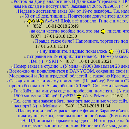
Ростов-на-Дону, аналогично. В Даникоме "передано в ТК"
нам на склад не поступало". Заказывал 26го, №2965. (-)
Недавно доставили заказ 394 от 19-го декабря... Т.е. нам
453 от 19 дек. тишина. Подготовка документов для от
А-А-А! Шеф, всё пропало! Гипс снимают, к
> [852] 16-01-2018 23:49
да если честно вообще пох. это вы
писали что
[907] 17-01-2018 12:30
Правда такое было? Напомните, торговать под
17-01-2018 15:10
а ну извините, видимо показалось
(-)
(
UR
Исправил на 19-е(приблизительно)... Номер заказа, 
Del (-)
<
SKH
> [887] 16-01-2018 23:21
Номер заказа в студию... (У меня ~1900) Заказывал 23 дека
Возможно ли подключиться к DANYCOM, сохранив свой номе
Московской и Ленинградской областей, а также из Краснода
Сегодня привезли моему приятелю.. (На работу) Вставил СИ
просто бесплатно. А так, обычный Теле2. Со всеми вытек
Гигабайты на минуты еще не пробовали поменять.. (А та
1500 минут за 200 руб! РулёЗЗ!
(-)
<
Prizer
> [1163] 1
Т.е., если при заказе вбить паспортные данные через сай
паспорт? (-)
<
Мойша
> [940] 13-01-2018 11:34
Паспорт при любом раскладе не фотают. Заранее вбит
никому не нужны, если вы конечно не бомж.. (Бомжам в
На ПД иногда оформляют кредиты. И отнюдь не на б
интересны копии паспортов. Не знали? А выводы дела