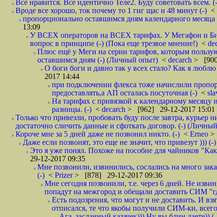
Все нравится. Все идентично Теле2. Буду советовать всем. (-
Вроде все хорошо, ток почему то 1 гиг щас и 48 минут (-)
<
пропорционально оставшимся дням календарного месяца в
13:09
У ВСЕХ операторов на ВСЕХ тарифах. У Мегафон и Би 
вопрос в принципе (-) (Пока еще трезвое мнение!)
<
de
Плюс ещё у Меги на серии тарифов, которым пользую
оставшимся дням (-) (Личный опыт)
<
decarch
> [900
О боги боги и давно так у всех стало? Как я люблю 
2017 14:44
при подключении флекса тоже начислили пропорц
предоставлять,а АП осталась посуточная (-)
<
sl
На тарифах с привязкой к календарному месяцу 
разницы. (-)
<
decarch
> [962] 29-12-2017 15:01
Только что привезли, пробовать буду после завтра, курьер н
достаточно сличить данные и сфоткать договор. (-) (Личный 
Короче мне за 5 дней даже не позвонил никто. (-)
<
Erneo
>
Даже если позвонят, это еще не значит, что привезут ))) (-)
Это я уже понял. Похоже на пособие для чайников "Как о
29-12-2017 09:35
Мне позвонили, извинились, сослались на много заказ
(-)
<
Prizer
> [878] 29-12-2017 09:36
Мне сегодня позвонили, т.е. через 6 дней. Не изв
попадут на межгород и обещали доставить СИМ "где
Есть подозрения, что могут и не доставить. И взят
отписался, те что якобы получили СИМ-ки, всего 
Ага, засланный казачек))) Ну вы блин даете)) (-