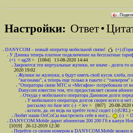
Подел
Настройки:
Ответ
•
Цита
DANYCOM – новый оператор мобильной связи!
(+) (Горя
У Дэника теперь платное подключение на бесплатные тариф
(+)
<
ag28
> [1084] 13-08-2020 14:44
Закроются эти виртуальные жулики, не иначе - долги-то не
2020 19:02
Жулики не жулиуки, а будут иметь свой кусок хлеба, 
"вагонами", а теперь еще только в пакете с "танкером" и
"Операторы связи МТС и «Мегафон» потребовали от вир
Danycom известен тем, что предоставляет своим абонент
Откуда у мобильного оператора Даником долги перед
У мобильного оператора долгов скорее всего и нет
рассылку по базе мтс (-)
<
lev
> [807] 20-08-2020 
кстати, да. он ведь на хребте теле2 сидит (-)
(
URL
)
Любят наши ОпСоСы выстрелить себе в ногу...
(-)
<
DANYCOM.Mobile дарит абонентам 200 200 Гб в канун Нового
[1019] 26-12-2019 12:30
Перейти со своим номером к DANYCOM.Mobile можно в 5