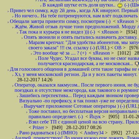
В каждой шутке есть доля шутки..
(-) (Ш
Привез чел симку, жду 2й день , когда АК ивируют. Первый р
Но ничего.. На тебе потренеруются, нам влёт подключать б
Обещали завтра привезти симку, посмотрим (-)
<
xReason
>
Ждём. Живой отзыв лучше тонн предположений. Морду ли
Так пока и курьера я не видел ))) (-)
<
xReason
> [934] 
Опять звонили и опять пытались назначить доставку. 
Маразм крепчал: "Для удобства абонентов, мы запу
своего заказа" !!! см. ссылку (-)
(
URL
) <
ОВ
> [976
Это вообще чё за .... ? (+)
<
xReason
> [1012] 28
Поле Чудес. Угадал все буквы, но не смог наз
получается краснодарская, а не московская...
Для голосового общения в домашней сети такие тарифы не о
Хз, у меня московский регион. Да и у всех пакеты минут. 
28-12-2017 14:26
Оператор, оказался лакмусом.. После первого июня, не бу
поездках и отсутствие межгорода, как такового и роуминга.
Зашибись перспектива... Перед каждым звонком проверят
Визуально -по префиксу, я так понял -уже не определи
Выручает приложение Сотовые операторы ) (-)
(
URL
Тоже поставил, но бесплатная версия неправильно
правильно определяет. (-)
<
Йцук
> [905] 11-01-2
Взял себе ТП с единой ценой на всю страну.. При
<
Prizer
> [949] 28-12-2017 08:26
Рано радоваться (-) (IMHO)
<
Andrey34
> [992] 27-12-
Андрей, приветствую! До июня нужно еще дожить. Думаю 