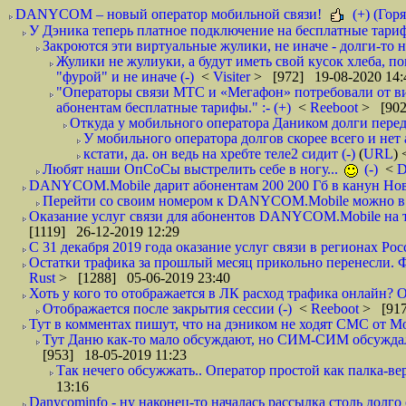
DANYCOM – новый оператор мобильной связи!
(+) (Горя
У Дэника теперь платное подключение на бесплатные тарифы
Закроются эти виртуальные жулики, не иначе - долги-то не
Жулики не жулиуки, а будут иметь свой кусок хлеба, п
"фурой" и не иначе (-)
<
Visiter
> [972] 19-08-2020 14:
"Операторы связи МТС и «Мегафон» потребовали от вир
абонентам бесплатные тарифы." :- (+)
<
Reeboot
> [902
Откуда у мобильного оператора Даником долги перед
У мобильного оператора долгов скорее всего и нет 
кстати, да. он ведь на хребте теле2 сидит (-)
(
URL
)
Любят наши ОпСоСы выстрелить себе в ногу...
(-)
<
DANYCOM.Mobile дарит абонентам 200 200 Гб в канун Нового
Перейти со своим номером к DANYCOM.Mobile можно в 5
Оказание услуг связи для абонентов DANYCOM.Mobile на те
[1119] 26-12-2019 12:29
С 31 декабря 2019 года оказание услуг связи в регионах Росс
Остатки трафика за прошлый месяц прикольно перенесли. Фа
Rust
> [1288] 05-06-2019 23:40
Хоть у кого то отображается в ЛК расход трафика онлайн? О
Отображается после закрытия сессии (-)
<
Reeboot
> [917
Тут в комментах пишут, что на дэником не ходят СМС от Мо
Тут Даню как-то мало обсуждают, но СИМ-СИМ обсуждали е
[953] 18-05-2019 11:23
Так нечего обсужжать.. Оператор простой как палка-верё
13:16
Danycominfo - ну наконец-то началась рассылка столь дол