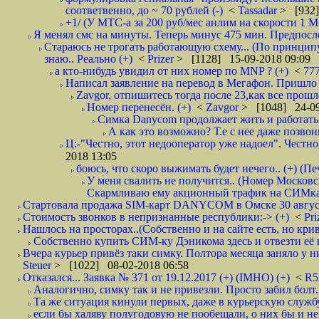
соответвенно, до ~ 70 рублей (-)
<
Tassadar
> [932]
+1/ (У МТС-а за 200 руб/мес анлим на скорости 1 Мб
Я менял смс на минуты. Теперь минус 475 мин. Предпослед
Стараюсь не трогать работающую схему... (По принципу
знаю.. Реально (+)
<
Prizer
> [1128] 15-09-2018 09:09
а кто-нибудь увидил от них номер по MNP ? (+)
<
77
Написал заявление на перевод в Мегафон. Пришло 
Zavgor, отпишитесь тогда после 23,как все прошло
Номер перенесён. (+)
<
Zavgor
> [1048] 24-09
Симка Danycom продолжает жить и работать 
А как это возможно? Т.е с нее даже позвон
Ц:-"Честно, этот недооператор уже надоел". Честно
2018 13:05
боюсь, что скоро выжимать будет нечего.. (+) (Пе
У меня свалить не получится.. (Номер Московс
Скармливаю ему акционный трафик на СИМках
Стартовала продажа SIM-карт DANYCOM в Омске 30 августа 
Стоимость звонков в непризнанные республики:-> (+)
<
Pri
Нашлось на просторах..(Собственно и на сайте есть, но криво. А наро
Собственно купить СИМ-ку Дэникома здесь и отвезти её в
Вчера курьер привёз таки симку. Полтора месяца заняло у них
Steuer
> [1022] 08-02-2018 06:58
Отказался... Заявка № 371 от 19.12.2017 (+) (IMHO) (+)
<
R
Аналогично, симку так и не привезли. Просто забил болт. 
Та же ситуация кинули первых, даже в курьерскую службу
если бы халяву полугодовую не пообещали, о них бы и не