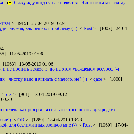
я..
Сижу жду когда у нас появятся.. Чисто обкатать схему
Prizer
> [915] 25-04-2019 16:24
удет неделя, как решают проблему (+)
<
Rust
> [1002] 24-04-
54
65] 11-05-2019 01:06
 [1063] 13-05-2019 01:06
 не постить всякое г...но на этом уважаемом ресурсе. (-)
 - чистку надо начинать с малого, не? (-)
<
qace
> [1008]
<
b13
> [961] 18-04-2019 09:12
 09:39
телека как резервная связь от этого опсоса для редких
атие!)
<
ОВ
> [1289] 18-04-2019 18:28
кой для безлимитных звонков мне (-)
<
Rust
> [1060] 17-04-