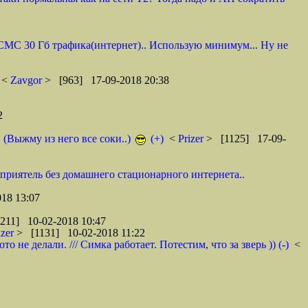
0 СМС 30 Гб трафика(интернет).. Использую минимум... Ну не
<
Zavgor
> [963] 17-09-2018 20:38
2
. (Выжму из него все соки..)
(+)
<
Prizer
> [1125] 17-09-
 приятель без домашнего стационарного интернета..
18 13:07
211] 10-02-2018 10:47
izer
> [1131] 10-02-2018 11:22
не делали. /// Симка работает. Потестим, что за зверь )) (-)
<