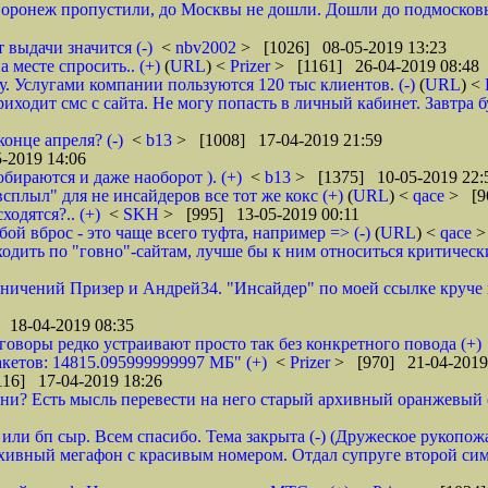
 Воронеж пропустили, до Москвы не дошли. Дошли до подмосковь
 выдачи значится (-)
<
nbv2002
> [1026] 08-05-2019 13:23
 месте спросить.. (+)
(
URL
) <
Prizer
> [1161] 26-04-2019 08:48
 Услугами компании пользуются 120 тыс клиентов. (-)
(
URL
) <
ходит смс с сайта. Не могу попасть в личный кабинет. Завтра б
онце апреля? (-)
<
b13
> [1008] 17-04-2019 21:59
-2019 14:06
обираются и даже наоборот ). (+)
<
b13
> [1375] 10-05-2019 22:
всплыл" для не инсайдеров все тот же кокс (+)
(
URL
) <
qace
> [9
ходятся?.. (+)
<
SKH
> [995] 13-05-2019 00:11
ой вброс - это чаще всего туфта, например => (-)
(
URL
) <
qace
>
дить по "говно"-сайтам, лучше бы к ним относиться критически и
аничений Призер и Андрей34. "Инсайдер" по моей ссылке круче их
 18-04-2019 08:35
зговоры редко устраивают просто так без конкретного повода (+)
кетов: 14815.095999999997 МБ" (+)
<
Prizer
> [970] 21-04-2019
16] 17-04-2019 18:26
и? Есть мысль перевести на него старый архивный оранжевый от 
или бп сыр. Всем спасибо. Тема закрыта (-) (Дружеское рукопож
рхивный мегафон с красивым номером. Отдал супруге второй сим