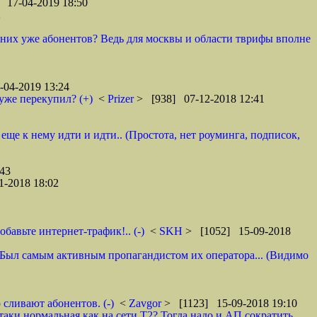
 17-04-2019 18:50
2
у них уже абонентов? Ведь для москвы и области тврифы вполне
04-2019 13:24
уже перекупил? (+)
<
Prizer
> [938] 07-12-2018 12:41
 еще к нему идти и идти.. (Простота, нет роуминга, подписок,
43
1-2018 18:02
авьте интернет-трафик!.. (-)
<
SKH
> [1052] 15-09-2018
 И. Был самым активным пропагандистом их оператора... (Видимо
 сливают абонентов. (-)
<
Zavgor
> [1123] 15-09-2018 19:10
таки нормальная как на сети Т2? Тогда надо и АП сократить