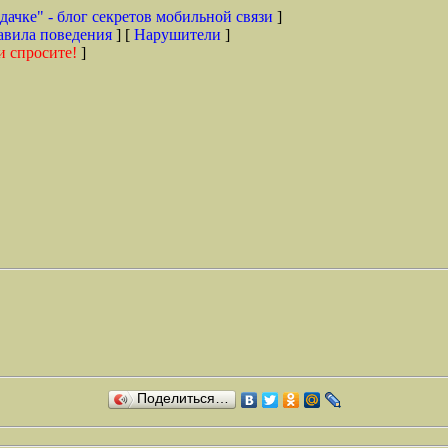
дачке" - блог секретов мобильной связи
]
авила поведения
] [
Нарушители
]
и спросите!
]
Поделиться…