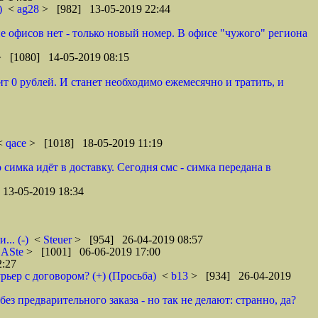
)
<
ag28
> [982] 13-05-2019 22:44
оне офисов нет - только новый номер. В офисе "чужого" региона
> [1080] 14-05-2019 08:15
т 0 рублей. И станет необходимо ежемесячно и тратить, и
 <
qace
> [1018] 18-05-2019 11:19
 симка идёт в доставку. Сегодня смс - симка передана в
13-05-2019 18:34
.. (-)
<
Steuer
> [954] 26-04-2019 08:57
<
ASte
> [1001] 06-06-2019 17:00
2:27
рьер с договором? (+) (Просьба)
<
b13
> [934] 26-04-2019
ез предварительного заказа - но так не делают: странно, да?