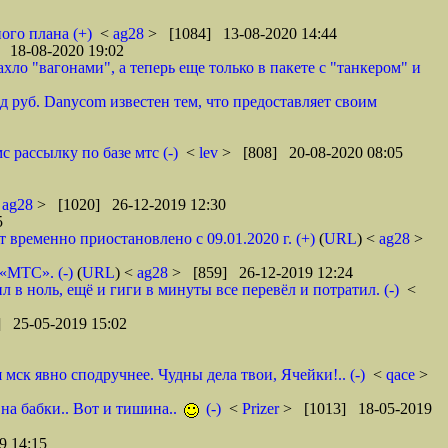
ого плана (+)
<
ag28
> [1084] 13-08-2020 14:44
 18-08-2020 19:02
ло "вагонами", а теперь еще только в пакете с "танкером" и
 руб. Danycom известен тем, что предоставляет своим
 рассылку по базе мтс (-)
<
lev
> [808] 20-08-2020 08:05
<
ag28
> [1020] 26-12-2019 12:30
5
ременно приостановлено с 09.01.2020 г. (+)
(
URL
) <
ag28
>
 «МТС». (-)
(
URL
) <
ag28
> [859] 26-12-2019 12:24
в ноль, ещё и гиги в минуты все перевёл и потратил. (-)
<
 25-05-2019 15:02
ск явно сподручнее. Чудны дела твои, Ячейки!.. (-)
<
qace
>
 на бабки.. Вот и тишина..
(-)
<
Prizer
> [1013] 18-05-2019
9 14:15