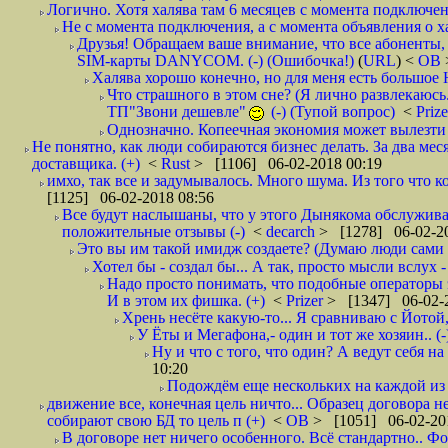
Логично. Хотя халява там 6 месяцев с момента подключени
Не с момента подключения, а с момента объявления о хал
Друзья! Обращаем ваше внимание, что все абоненты, 
SIM-карты DANYCOM. (-) (Ошибочка!)
(
URL
) <
ОВ
Халява хорошо конечно, но для меня есть большое 
Что страшного в этом сне? (Я лично развлекаюсь.
ТП"Звони дешевле"
(-) (Тупой вопрос)
<
Priz
Однозначно. Копеечная экономия может вылезти
Не понятно, как люди собираются бизнес делать. За два мес
доставщика. (+)
<
Rust
> [1106] 06-02-2018 00:19
имхо, так все и задумывалось. Много шума. Из того что к
[1125] 06-02-2018 08:56
Все будут наслышаны, что у этого Дынякома обслуживан
положительные отзывы (-)
<
decarch
> [1278] 06-02-20
Это вы им такой имидж создаете? (Думаю люди сами оп
Хотел бы - создал бы... А так, просто мысли вслух 
Надо просто понимать, что подобные операторы 
И в этом их фишка. (+)
<
Prizer
> [1347] 06-02-2
Хрень несёте какую-то... Я сравниваю с Йотой
У Ёты и Мегафона,- один и тот же хозяин.. (-
Ну и что с того, что один? А ведут себя 
10:20
Подождём еще нескольких на каждой из 
движение все, конечная цель ничто... Образец договора 
собирают свою БД то цель п (+)
<
ОВ
> [1051] 06-02-20
В договоре нет ничего особенного. Всё стандартно.. Фо