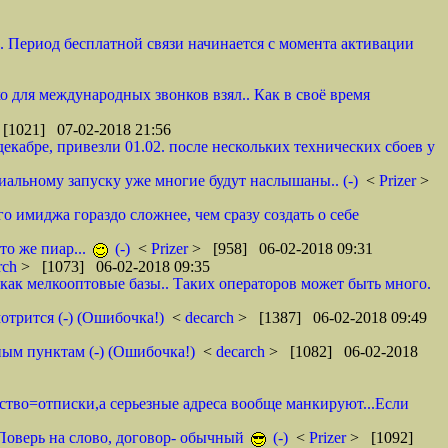
и. Период бесплатной связи начинается с момента активации
ко для международных звонков взял.. Как в своё время
[1021] 07-02-2018 21:56
декабре, привезли 01.02. после нескольких технических сбоев у
циальному запуску уже многие будут наслышаны.. (-)
<
Prizer
>
о имиджа гораздо сложнее, чем сразу создать о себе
то же пиар...
(-)
<
Prizer
> [958] 06-02-2018 09:31
rch
> [1073] 06-02-2018 09:35
как мелкооптовые базы.. Таких операторов может быть много.
отрится (-) (Ошибочка!)
<
decarch
> [1387] 06-02-2018 09:49
ным пунктам (-) (Ошибочка!)
<
decarch
> [1082] 06-02-2018
мство=отписки,а серьезные адреса вообще манкируют...Если
. Поверь на слово, договор- обычный
(-)
<
Prizer
> [1092]