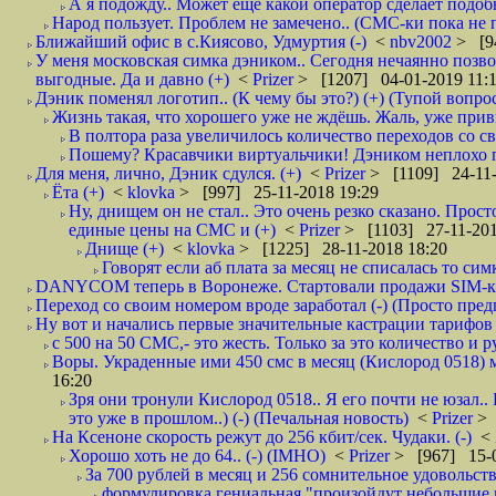
А я подожду.. Может ещё какой оператор сделает подо
Народ пользует. Проблем не замечено.. (СМС-ки пока не п
Ближайший офис в с.Киясово, Удмуртия (-)
<
nbv2002
> [9
У меня московская симка дэником.. Сегодня нечаянно позво
выгодные. Да и давно (+)
<
Prizer
> [1207] 04-01-2019 11:
Дэник поменял логотип.. (К чему бы это?) (+) (Тупой вопро
Жизнь такая, что хорошего уже не ждёшь. Жаль, уже привы
В полтора раза увеличилось количество переходов со
Пошему? Красавчики виртуальчики! Дэником неплохо по
Для меня, лично, Дэник сдулся. (+)
<
Prizer
> [1109] 24-11-
Ёта (+)
<
klovka
> [997] 25-11-2018 19:29
Ну, днищем он не стал.. Это очень резко сказано. Прост
единые цены на СМС и (+)
<
Prizer
> [1103] 27-11-201
Днище (+)
<
klovka
> [1225] 28-11-2018 18:20
Говорят если аб плата за месяц не списалась то симк
DANYCOM теперь в Воронеже. Стартовали продажи SIM-карт
Переход со своим номером вроде заработал (-) (Просто пре
Ну вот и начались первые значительные кастрации тарифов 
с 500 на 50 СМС,- это жесть. Только за это количество и ру
Воры. Украденные ими 450 смс в месяц (Кислород 0518) м
16:20
Зря они тронули Кислород 0518.. Я его почти не юзал..
это уже в прошлом..) (-) (Печальная новость)
<
Prizer
> 
На Ксеноне скорость режут до 256 кбит/сек. Чудаки. (-)
<
Хорошо хоть не до 64.. (-) (IMHO)
<
Prizer
> [967] 15-0
За 700 рублей в месяц и 256 сомнительное удовольств
формулировка гениальная "произойдут небольшие из