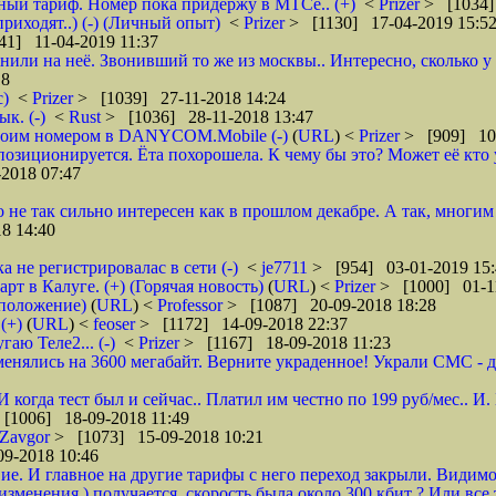
бный тариф. Номер пока придержу в МТСе.. (+)
<
Prizer
> [1034]
риходят..) (-) (Личный опыт)
<
Prizer
> [1130] 17-04-2019 15:5
41] 11-04-2019 11:37
нили на неё. Звонивший то же из москвы.. Интересно, сколько 
18
с)
<
Prizer
> [1039] 27-11-2018 14:24
к. (-)
<
Rust
> [1036] 28-11-2018 13:47
 своим номером в DANYCOM.Mobile (-)
(
URL
) <
Prizer
> [909] 10-
зиционируется. Ёта похорошела. К чему бы это? Может её кто 
2018 07:47
о не так сильно интересен как в прошлом декабре. А так, многим
8 14:40
а не регистрировалас в сети (-)
<
je7711
> [954] 03-01-2019 15:
 в Калуге. (+) (Горячая новость)
(
URL
) <
Prizer
> [1000] 01-1
дположение)
(
URL
) <
Professor
> [1087] 20-09-2018 18:28
(+)
(
URL
) <
feoser
> [1172] 14-09-2018 22:37
гаю Теле2... (-)
<
Prizer
> [1167] 18-09-2018 11:23
енялись на 3600 мегабайт. Верните украденное! Украли СМС - доб
 И когда тест был и сейчас.. Платил им честно по 199 руб/мес..
[1006] 18-09-2018 11:49
Zavgor
> [1073] 15-09-2018 10:21
9-2018 10:46
ие. И главное на другие тарифы с него переход закрыли. Видимо
менения ) получается, скорость была около 300 кбит ? Или все 