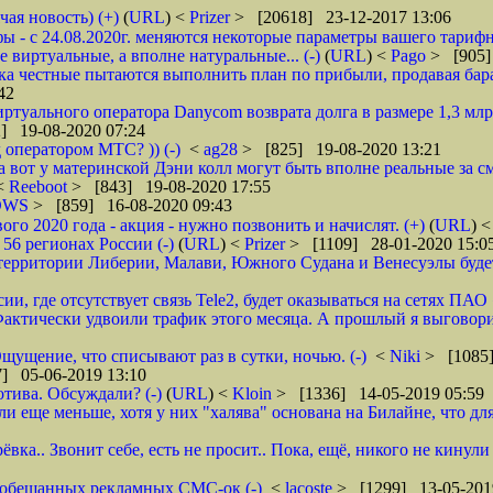
чая новость) (+)
(
URL
) <
Prizer
> [20618] 23-12-2017 13:06
 - с 24.08.2020г. меняются некоторые параметры вашего тарифн
 виртуальные, а вполне натуральные... (-)
(
URL
) <
Pago
> [905]
ока честные пытаются выполнить план по прибыли, продавая барах
42
туального оператора Danycom возврата долга в размере 1,3 млрд
] 19-08-2020 07:24
 оператором МТС? )) (-)
<
ag28
> [825] 19-08-2020 13:21
а вот у материнской Дэни колл могут быть вполне реальные за смс
 <
Reeboot
> [843] 19-08-2020 17:55
DWS
> [859] 16-08-2020 09:43
 2020 года - акция - нужно позвонить и начислят. (+)
(
URL
) 
6 регионах России (-)
(
URL
) <
Prizer
> [1109] 28-01-2020 15:0
рритории Либерии, Малави, Южного Судана и Венесуэлы будет в
ии, где отсутствует связь Tele2, будет оказываться на сетях ПАО
ктически удвоили трафик этого месяца. А прошлый я выговорил 
щущение, что списывают раз в сутки, ночью. (-)
<
Niki
> [1085]
] 05-06-2019 13:10
тива. Обсуждали? (-)
(
URL
) <
Kloin
> [1336] 14-05-2019 05:59
ще меньше, хотя у них "халява" основана на Билайне, что для м
вка.. Звонит себе, есть не просит.. Пока, ещё, никого не кинули
го обещанных рекламных СМС-ок (-)
<
lacoste
> [1299] 13-05-201