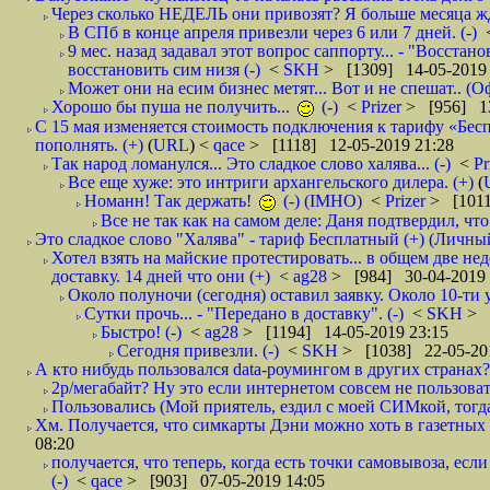
Через сколько НЕДЕЛЬ они привозят? Я больше месяца жду,
В СПб в конце апреля привезли через 6 или 7 дней. (-)
9 мес. назад задавал этот вопрос саппорту... - "Восст
восстановить сим низя (-)
<
SKH
> [1309] 14-05-2019 
Может они на есим бизнес метят... Вот и не спешат.. (О
Хорошо бы пуша не получить...
(-)
<
Prizer
> [956] 13
С 15 мая изменяется стоимость подключения к тарифу «Бесп
пополнять. (+)
(
URL
) <
qace
> [1118] 12-05-2019 21:28
Так народ ломанулся... Это сладкое слово халява... (-)
<
Pr
Все еще хуже: это интриги архангельского дилера. (+)
(
Номанн! Так держать!
(-) (IMHO)
<
Prizer
> [1011
Все не так как на самом деле: Даня подтвердил, чт
Это сладкое слово "Халява" - тариф Бесплатный (+) (Личны
Хотел взять на майские протестировать... в общем две нед
доставку. 14 дней что они (+)
<
ag28
> [984] 30-04-2019 
Около полуночи (сегодня) оставил заявку. Около 10-ти у
Сутки прочь... - "Передано в доставку". (-)
<
SKH
> 
Быстро! (-)
<
ag28
> [1194] 14-05-2019 23:15
Сегодня привезли. (-)
<
SKH
> [1038] 22-05-20
А кто нибудь пользовался data-роумингом в других странах?
2р/мегабайт? Ну это если интернетом совсем не пользовать
Пользовались (Мой приятель, ездил с моей СИМкой, тогд
Хм. Получается, что симкарты Дэни можно хоть в газетных к
08:20
получается, что теперь, когда есть точки самовывоза, есл
(-)
<
qace
> [903] 07-05-2019 14:05