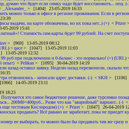
 думаю что будет если симку надо будет восстановить... ппц. (-
<
_Alexander_
> [1404] 23-05-2019 16:33
ановить можно только в офисе в регионе проживания. Если в реги
23:39
фисы выдачи, на карте обозначены, но их пока нет..) (+)
<
Prizer
-05-2019 15:41
латный»! Стоимость сим-карты будет 99 рублей. На счет поступи
izer
> [969] 13-05-2019 08:12
URL
) <
qace
> [1047] 13-05-2019 11:03
] 13-05-2019 12:32
о 99 руб при подключении и 0-баланс - это нормально! (+)
(
URL
)
й опыт)
<
Pelikan
> [1095] 30-04-2019 14:19
ели назад оставил заявку. Неделю назад перезвонили, сказали что
16:35
тра отзвонились - записали адрес доставки. (-)
<
SKH
> [1106] 
[1066] 14-05-2019 23:11
19 18:23
 Получается это самое бюджетное решение, даже турсимки позади.
ся... 200Мб=400руб... Разве что как "аварийный" вариант.. (-)
а еще тестовым Кислородом) (+)
<
Prizer
> [1047] 26-04-2019 1
иосках продавать? Всё равано не заработает, пока не приедет ку
и номер не выбирать, то можно было бы продавать там же сразу и б