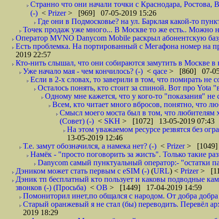
Странно что они начали точки с Краснодара, Ростова,
(-)
<
Prizer
> [969] 07-05-2019 15:26
Где они в Подмосковье? на ул. Барклая какой-то пункт
Точек продаж уже много... В Москве то же есть.. Можно на
Оператор MVNO Danycom Mobile раскрыл абонентскую базу.
Есть проблемка. На портированный с Мегафона номер на при
2019 22:57
Кто-нить слышал, что они собираются замутить в Москве в к
Уже начало мая - чем кончилось? (-)
<
qace
> [860] 07-05
Если в 2-х словах, то заверили в том, что помирать не с
Осталось понять, кто стоит за спиной. Вот про Yota "
Одному мне кажется, что у кого-то "показания" не с
Всем, кто читает много вбросов, понятно, что люб
Смысл моего моста был в том, что любителям хо
(Совет) (-)
<
SKH
> [1072] 13-05-2019 07:43
На этом уважаемом ресурсе резвятся без огр
13-05-2019 12:46
Т.е. замут обозначился, а намека нет? (-)
<
Prizer
> [1049]
Намёк - "просто поговорить за жисть". Только такие ра
Danycom самый пунктуальный оператор:- "остатки па
Дэником может стать первым с еSIM (-)
(
URL
) <
Prizer
> [11
Дэник тп бесплатный кто пользует и каковы подводные камн
звонков (-) (Просьба)
<
ОВ
> [1449] 17-04-2019 14:59
Помониторил инет,по общался с народом. От добра добра 
Старый оранжевый я не стал (бы) переводить. Перевёл а
2019 18:29