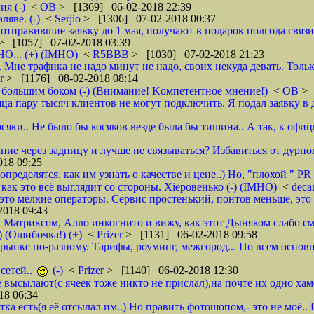
я (-)
<
ОВ
> [1369] 06-02-2018 22:39
яве. (-)
<
Serjio
> [1306] 07-02-2018 00:37
отправившие заявку до 1 мая, получают в подарок полгода связ
> [1057] 07-02-2018 03:39
НО... (+) (IMHO)
<
R5BBB
> [1030] 07-02-2018 21:23
 Мне трафика не надо минут не надо, своих некуда девать. Толь
er
> [1176] 08-02-2018 08:14
 большим боком (-) (Внимание! Kомпетентное мнение!)
<
ОВ
> 
яца пару тысяч клиентов не могут подключить. Я подал заявку в 
осяки.. Не было бы косяков везде была бы тишина.. А так, к офи
ие через задницу и лучше не связываться? Избавиться от дурног
18 09:25
ределятся, как им узнать о качестве и цене..) Но, "плохой " PR 
- как это всё выглядит со стороны. Хieровенько (-) (IMHO)
<
deca
это мелкие операторы. Сервис простенький, понтов меньше, это 
018 09:43
, Матриксом, Алло инкогнито и вижу, как этот Дыняком слабо см
) (Ошибочка!) (+)
<
Prizer
> [1131] 06-02-2018 09:58
на рынке по-разному. Тарифы, роуминг, межгород... По всем основ
сетей..
(-)
<
Prizer
> [1140] 06-02-2018 12:30
не высылают(с ячеек тоже никто не прислал),на почте их одно ха
18 06:34
тка есть(я её отсылал им..) Но править фотошопом,- это не моё.