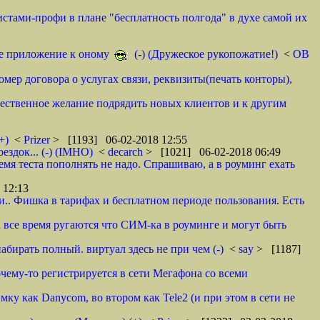
истами-профи в плане "бесплатность полгода" в духе самой их
тое приложение к оному
(-) (Дружеское рукопожатие!)
<
ОВ
омер договора о услугах связи, реквизиты(печать конторы),
ественное желание подрядить новых клиентов и к другим
+)
<
Prizer
> [1193] 06-02-2018 12:55
здок... (-) (IMHO)
<
decarch
> [1021] 06-02-2018 06:49
емя теста пополнять не надо. Спрашиваю, а в роуминг ехать
 12:13
и.. Фишка в тарифах и бесплатном периоде пользования. Есть
ва все время ругаются что СИМ-ка в роуминге и могут быть
абирать полный. виртуал здесь не при чем (-)
<
say
> [1187]
очему-то регистрируется в сети Мегафона со всеми
у как Danycom, во втором как Tele2 (и при этом в сети не