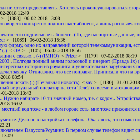
ки не хотят предоставлять. Хотелось проконсультироваться с юр
02-2018 12:49
r
> [1383] 06-02-2018 13:08
 договор,что конкретно подписывает абонент, а лишь расплывча
вчатое что подписывает абонент.. (То, где паспортные данные, н
zer
> [1069] 06-02-2018 15:36
ую фирму, одно их направлений которой телекоммуникация, ест
 (-)
<
ОВ
> [1105] 06-02-2018 18:56
ции с связью... (-) (IMHO)
<
Prizer
> [1179] 07-02-2018 08:19
 2003.. Полгода полный анлим голосовой и инернет (Правда 1х) (
нтересных историй из роуминга и увлекательных зарубежных пое
делал заявку. Отписались что все поправят. Приписали что на вр
2018 08:54
щения искать (-) (Печальная новость)
<
say
> [1130] 31-01-2018
ычный виртуальный оператор на сети Теле2 со всеми вытекающим
-01-2018 13:43
я.. Нужно набирать 10-ти значный номер, т.е. с кодом.. Устройст
2018 16:02
 местный код тоже - в любом городе есть. мне тоже приходится н
оуминге. Дело не в настройках телефона. Оказалось, что симка п
22:21
лючателем Danycom/Роуминг. В первом случае телефон видит симк
 13:09