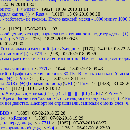
 20-09-2018 15:04
ит/с) (+)
<
Prizer
> [982] 18-09-2018 11:14
няя капля. (-)
<
Rust
> [1018] 15-09-2018 00:28
:- работает,- не трожь).. Итого каждый месяц:- 1000 минут 100
7l
> [1129] 17-09-2018 11:03
сообщение, что предварительно возможность подтверждена. (+)
. (+)
<
777l
> [936] 18-09-2018 09:45
-2018 21:30
без видимых изменений. (-)
<
Zavgor
> [1170] 24-09-2018 22:2
ить можно? (-)
<
777l
> [998] 02-10-2018 09:39
, сам практически его не тестил плотно.. Начну в конце сентября
чальная новость)
<
777l
> [1044] 18-09-2018 09:43
кий..) Трафика у меня числится 30 ГБ.. Выжать знаю как. У меня
.. (+)
<
Prizer
> [1071] 18-09-2018 11:20
2018 г. (+) (Горячая новость)
(
URL
) <
Prizer
> [1338] 31-08-20
zer
> [1127] 11-02-2018 10:12
д спрашивал)- > (+) ( [:]||||||||||||||||||||[:] )
(
URL
) <
Prizer
> [1
 Крым. Звонки на "дальняк", оч. недорогие получаются (+)
<
Pr
 всё действо. Паспорт не спрашивали, записали с моих слов. Фото 
5BBB
> [1685] 06-02-2018 22:28
(-)
<
xReason
> [1589] 07-02-2018 19:29
 не передали (-)
<
je7711
> [1062] 07-02-2018 08:27
 говорили вообще (-)
<
zloj
> [1261] 06-02-2018 22:39