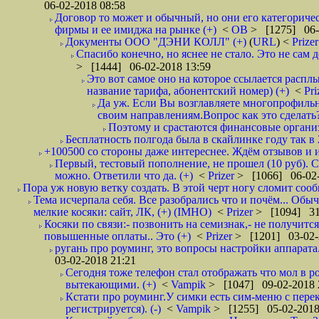
06-02-2018 08:58
Договор то может и обычный, но они его категоричес
фирмы и ее имиджа на рынке (+)
<
ОВ
> [1275] 06-
Документы ООО "ДЭНИ КОЛЛ" (+)
(
URL
) <
Prize
Спасибо конечно, но яснее не стало. Это не сам
> [1444] 06-02-2018 13:59
Это вот самое оно на которое ссылается расплы
название тарифа, абонентский номер) (+)
<
Pri
Да уж. Если Вы возглавляете многопрофильн
своим направлениям.Вопрос как это сделать?
Поэтому и срастаются финансовые организа
Бесплатность полгода была в скайлинке году так в
+100500 со стороны даже интереснее. Ждём отзывов и и
Первый, тестовый пополнение, не прошел (10 руб). С
можно. Ответили что да. (+)
<
Prizer
> [1066] 06-02-
Пора уж новую ветку создать. В этой черт ногу сломит сооб
Тема исчерпала себя. Все разобрались что и почём... Об
мелкие косяки: сайт, ЛК, (+) (IMHO)
<
Prizer
> [1094] 31
Косяки по связи:- позвонить на семизнак,- не получитс
повышенные оплаты.. Это (+)
<
Prizer
> [1201] 03-02-
ругань про роуминг, это вопросы настройки аппарата.
03-02-2018 21:21
Сегодня тоже телефон стал отображать что мол в р
вытекающими. (+)
<
Vampik
> [1047] 09-02-2018 
Кстати про роуминг.У симки есть сим-меню с перек
регистрируется). (-)
<
Vampik
> [1255] 05-02-2018