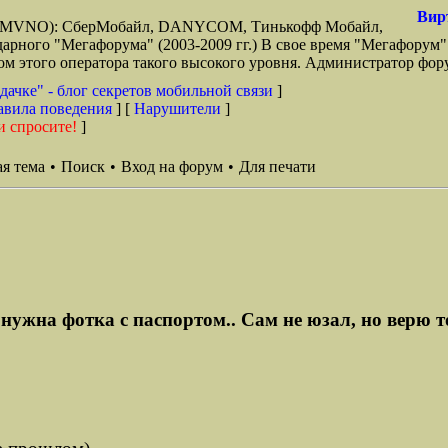
Вир
зи (MVNO): СберМобайл, DANYCOM, Тинькофф Мобайл,
арного "Мегафорума" (2003-2009 гг.) В свое время "Мегафорум"
этого оператора такого высокого уровня. Администратор фору
дачке" - блог секретов мобильной связи
]
авила поведения
] [
Нарушители
]
и спросите!
]
я тема
•
Поиск
•
Вход на форум
•
Для печати
нужна фотка с паспортом.. Сам не юзал, но верю то