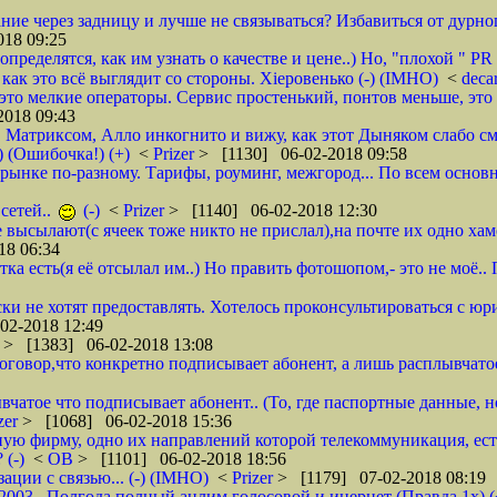
ие через задницу и лучше не связываться? Избавиться от дурног
18 09:25
ределятся, как им узнать о качестве и цене..) Но, "плохой " PR 
- как это всё выглядит со стороны. Хieровенько (-) (IMHO)
<
deca
это мелкие операторы. Сервис простенький, понтов меньше, это 
018 09:43
, Матриксом, Алло инкогнито и вижу, как этот Дыняком слабо см
) (Ошибочка!) (+)
<
Prizer
> [1130] 06-02-2018 09:58
на рынке по-разному. Тарифы, роуминг, межгород... По всем основ
сетей..
(-)
<
Prizer
> [1140] 06-02-2018 12:30
не высылают(с ячеек тоже никто не прислал),на почте их одно ха
18 06:34
тка есть(я её отсылал им..) Но править фотошопом,- это не моё.
ки не хотят предоставлять. Хотелось проконсультироваться с юр
02-2018 12:49
r
> [1383] 06-02-2018 13:08
 договор,что конкретно подписывает абонент, а лишь расплывча
вчатое что подписывает абонент.. (То, где паспортные данные, н
zer
> [1068] 06-02-2018 15:36
ую фирму, одно их направлений которой телекоммуникация, ест
 (-)
<
ОВ
> [1101] 06-02-2018 18:56
ции с связью... (-) (IMHO)
<
Prizer
> [1179] 07-02-2018 08:19
 2003.. Полгода полный анлим голосовой и инернет (Правда 1х) (