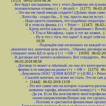
[1125] 06-02-2018 08:56
Все будут наслышаны, что у этого Дынякома обслуживан
положительные отзывы (-)
<
decarch
> [1277] 06-02-20
Это вы им такой имидж создаете? (Думаю люди сами оп
Хотел бы - создал бы... А так, просто мысли вслух 
Надо просто понимать, что подобные операторы 
И в этом их фишка. (+)
<
Prizer
> [1347] 06-02-2
Хрень несёте какую-то... Я сравниваю с Йотой
У Ёты и Мегафона,- один и тот же хозяин.. (-
Ну и что с того, что один? А ведут себя 
10:20
Подождём еще нескольких на каждой из 
движение все, конечная цель ничто... Образец договора 
собирают свою БД то цель п (+)
<
ОВ
> [1050] 06-02-20
В договоре нет ничего особенного. Всё стандартно.. Фо
06-02-2018 08:58
Договор то может и обычный, но они его категоричес
фирмы и ее имиджа на рынке (+)
<
ОВ
> [1275] 06-
Документы ООО "ДЭНИ КОЛЛ" (+)
(
URL
) <
Prize
Спасибо конечно, но яснее не стало. Это не сам
> [1444] 06-02-2018 13:59
Это вот самое оно на которое ссылается расплы
название тарифа, абонентский номер) (+)
<
Pri
Да уж. Если Вы возглавляете многопрофильн
своим направлениям.Вопрос как это сделать?
Поэтому и срастаются финансовые организа
Бесплатность полгода была в скайлинке году так в