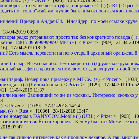
ходятся?.. (+)
<
SKH
> [993] 13-05-2019 00:11
ой вброс - это чаще всего туфта, например => (-)
(
URL
) <
qace
>
дить по "говно"-сайтам, лучше бы к ним относиться критически и
аничений Призер и Андрей34. "Инсайдер" по моей ссылке круче их
 18-04-2019 08:35
зговоры редко устраивают просто так без конкретного повода (+)
кетов: 14815.095999999997 МБ" (+)
<
Prizer
> [969] 21-04-2019
16] 17-04-2019 18:26
и? Есть мысль перевести на него старый архивный оранжевый от 
или бп сыр. Всем спасибо. Тема закрыта (-) (Дружеское рукопож
рхивный мегафон с красивым номером. Отдал супруге второй сим
бный тариф. Номер пока придержу в МТСе.. (+)
<
Prizer
> [1033]
риходят..) (-) (Личный опыт)
<
Prizer
> [1129] 17-04-2019 15:5
41] 11-04-2019 11:37
нили на неё. Звонивший то же из москвы.. Интересно, сколько 
18
с)
<
Prizer
> [1039] 27-11-2018 14:24
к. (-)
<
Rust
> [1036] 28-11-2018 13:47
 своим номером в DANYCOM.Mobile (-)
(
URL
) <
Prizer
> [908] 10-
зиционируется. Ёта похорошела. К чему бы это? Может её кто 
2018 07:47
о не так сильно интересен как в прошлом декабре. А так, многим