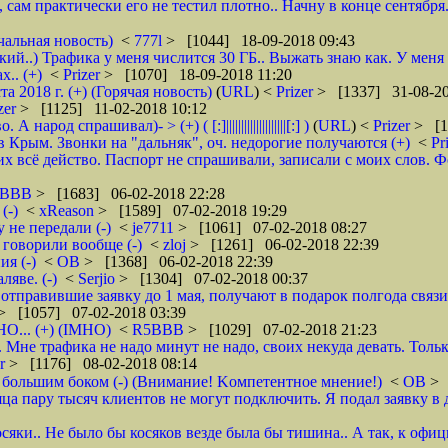
, сам практически его не тестил плотно.. Начну в конце сентября
чальная новость)
<
777l
> [1044] 18-09-2018 09:43
кий..) Трафика у меня числится 30 ГБ.. Выжать знаю как. У меня
.. (+)
<
Prizer
> [1070] 18-09-2018 11:20
2018 г. (+) (Горячая новость)
(
URL
) <
Prizer
> [1337] 31-08-20
zer
> [1125] 11-02-2018 10:12
д спрашивал)- > (+) ( [:]||||||||||||||||||||[:] )
(
URL
) <
Prizer
> [1
 Крым. Звонки на "дальняк", оч. недорогие получаются (+)
<
Pr
 всё действо. Паспорт не спрашивали, записали с моих слов. Фото 
5BBB
> [1683] 06-02-2018 22:28
(-)
<
xReason
> [1589] 07-02-2018 19:29
 не передали (-)
<
je7711
> [1061] 07-02-2018 08:27
 говорили вообще (-)
<
zloj
> [1261] 06-02-2018 22:39
я (-)
<
ОВ
> [1368] 06-02-2018 22:39
яве. (-)
<
Serjio
> [1304] 07-02-2018 00:37
отправившие заявку до 1 мая, получают в подарок полгода связ
> [1057] 07-02-2018 03:39
НО... (+) (IMHO)
<
R5BBB
> [1029] 07-02-2018 21:23
 Мне трафика не надо минут не надо, своих некуда девать. Толь
er
> [1176] 08-02-2018 08:14
 большим боком (-) (Внимание! Kомпетентное мнение!)
<
ОВ
> 
яца пару тысяч клиентов не могут подключить. Я подал заявку в 
осяки.. Не было бы косяков везде была бы тишина.. А так, к офи