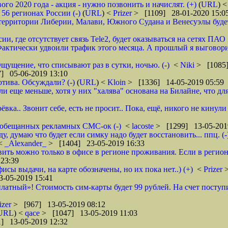
 2020 года - акция - нужно позвонить и начислят. (+)
(
URL
) 
6 регионах России (-)
(
URL
) <
Prizer
> [1109] 28-01-2020 15:0
рритории Либерии, Малави, Южного Судана и Венесуэлы будет в
ии, где отсутствует связь Tele2, будет оказываться на сетях ПАО
ктически удвоили трафик этого месяца. А прошлый я выговорил 
щущение, что списывают раз в сутки, ночью. (-)
<
Niki
> [1085]
] 05-06-2019 13:10
тива. Обсуждали? (-)
(
URL
) <
Kloin
> [1336] 14-05-2019 05:59
ще меньше, хотя у них "халява" основана на Билайне, что для м
вка.. Звонит себе, есть не просит.. Пока, ещё, никого не кинули
го обещанных рекламных СМС-ок (-)
<
lacoste
> [1299] 13-05-201
 думаю что будет если симку надо будет восстановить... ппц. (-
<
_Alexander_
> [1404] 23-05-2019 16:33
ановить можно только в офисе в регионе проживания. Если в реги
23:39
фисы выдачи, на карте обозначены, но их пока нет..) (+)
<
Prizer
-05-2019 15:41
латный»! Стоимость сим-карты будет 99 рублей. На счет поступи
izer
> [967] 13-05-2019 08:12
URL
) <
qace
> [1047] 13-05-2019 11:03
] 13-05-2019 12:32