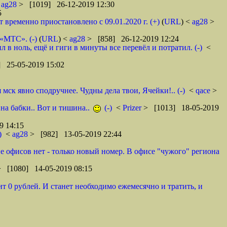
<
ag28
> [1019] 26-12-2019 12:30
5
ременно приостановлено с 09.01.2020 г. (+)
(
URL
) <
ag28
>
 «МТС». (-)
(
URL
) <
ag28
> [858] 26-12-2019 12:24
в ноль, ещё и гиги в минуты все перевёл и потратил. (-)
<
 25-05-2019 15:02
ск явно сподручнее. Чудны дела твои, Ячейки!.. (-)
<
qace
>
 на бабки.. Вот и тишина..
(-)
<
Prizer
> [1013] 18-05-2019
9 14:15
)
<
ag28
> [982] 13-05-2019 22:44
оне офисов нет - только новый номер. В офисе "чужого" региона
> [1080] 14-05-2019 08:15
т 0 рублей. И станет необходимо ежемесячно и тратить, и