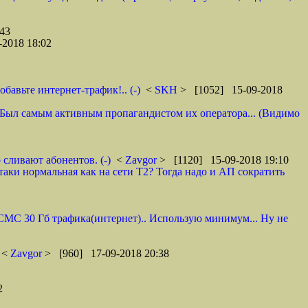
43
2018 18:02
авьте интернет-трафик!.. (-)
<
SKH
> [1052] 15-09-2018
 И. Был самым активным пропагандистом их оператора... (Видимо
 сливают абонентов. (-)
<
Zavgor
> [1120] 15-09-2018 19:10
таки нормальная как на сети Т2? Тогда надо и АП сократить
0 СМС 30 Гб трафика(интернет).. Использую минимум... Ну не
<
Zavgor
> [960] 17-09-2018 20:38
2