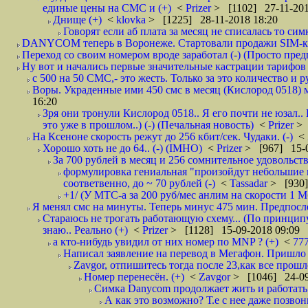
единые цены на СМС и (+)
<
Prizer
> [1102] 27-11-201
Днище (+)
<
klovka
> [1225] 28-11-2018 18:20
Говорят если аб плата за месяц не списалась то симк
DANYCOM теперь в Воронеже. Стартовали продажи SIM-карт
Переход со своим номером вроде заработал (-) (Просто пре
Ну вот и начались первые значительные кастрации тарифов 
с 500 на 50 СМС,- это жесть. Только за это количество и ру
Воры. Украденные ими 450 смс в месяц (Кислород 0518) м
16:20
Зря они тронули Кислород 0518.. Я его почти не юзал..
это уже в прошлом..) (-) (Печальная новость)
<
Prizer
> 
На Ксеноне скорость режут до 256 кбит/сек. Чудаки. (-)
<
Хорошо хоть не до 64.. (-) (IMHO)
<
Prizer
> [967] 15-0
За 700 рублей в месяц и 256 сомнительное удовольств
формулировка гениальная "произойдут небольшие из
соответвенно, до ~ 70 рублей (-)
<
Tassadar
> [930]
+1/ (У МТС-а за 200 руб/мес анлим на скорости 1 Мб
Я менял смс на минуты. Теперь минус 475 мин. Предпослед
Стараюсь не трогать работающую схему... (По принципу
знаю.. Реально (+)
<
Prizer
> [1128] 15-09-2018 09:09
а кто-нибудь увидил от них номер по MNP ? (+)
<
77
Написал заявление на перевод в Мегафон. Пришло 
Zavgor, отпишитесь тогда после 23,как все прошло
Номер перенесён. (+)
<
Zavgor
> [1046] 24-09
Симка Danycom продолжает жить и работать 
А как это возможно? Т.е с нее даже позвон