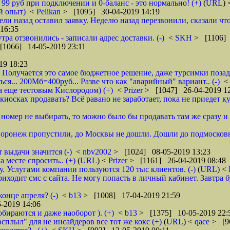
о 99 руб при подключении и 0-баланс - это нормально! (+)
(
URL
)
й опыт)
<
Pelikan
> [1095] 30-04-2019 14:19
ели назад оставил заявку. Неделю назад перезвонили, сказали что
16:35
тра отзвонились - записали адрес доставки. (-)
<
SKH
> [1106] 
[1066] 14-05-2019 23:11
19 18:23
 Получается это самое бюджетное решение, даже турсимки позади.
ся... 200Мб=400руб... Разве что как "аварийный" вариант.. (-)
а еще тестовым Кислородом) (+)
<
Prizer
> [1047] 26-04-2019 1
иосках продавать? Всё равано не заработает, пока не приедет ку
и номер не выбирать, то можно было бы продавать там же сразу и б
 Воронеж пропустили, до Москвы не дошли. Дошли до подмосковь
 выдачи значится (-)
<
nbv2002
> [1024] 08-05-2019 13:23
 месте спросить.. (+)
(
URL
) <
Prizer
> [1161] 26-04-2019 08:48
 Услугами компании пользуются 120 тыс клиентов. (-)
(
URL
) <
ходит смс с сайта. Не могу попасть в личный кабинет. Завтра б
онце апреля? (-)
<
b13
> [1008] 17-04-2019 21:59
-2019 14:06
обираются и даже наоборот ). (+)
<
b13
> [1375] 10-05-2019 22:
всплыл" для не инсайдеров все тот же кокс (+)
(
URL
) <
qace
> [9