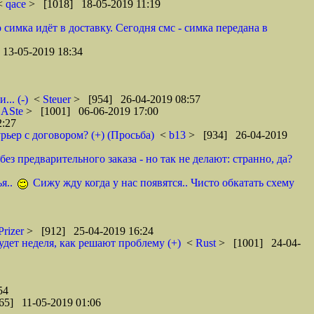
 <
qace
> [1018] 18-05-2019 11:19
 симка идёт в доставку. Сегодня смс - симка передана в
13-05-2019 18:34
.. (-)
<
Steuer
> [954] 26-04-2019 08:57
<
ASte
> [1001] 06-06-2019 17:00
2:27
рьер с договором? (+) (Просьба)
<
b13
> [934] 26-04-2019
ез предварительного заказа - но так не делают: странно, да?
я..
Сижу жду когда у нас появятся.. Чисто обкатать схему
Prizer
> [912] 25-04-2019 16:24
удет неделя, как решают проблему (+)
<
Rust
> [1001] 24-04-
54
65] 11-05-2019 01:06