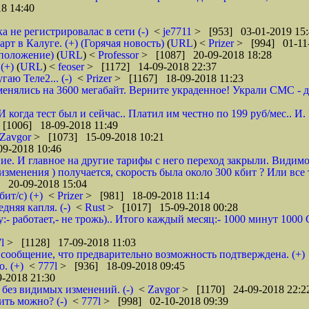
8 14:40
а не регистрировалас в сети (-)
<
je7711
> [953] 03-01-2019 15:
 в Калуге. (+) (Горячая новость)
(
URL
) <
Prizer
> [994] 01-11-
дположение)
(
URL
) <
Professor
> [1087] 20-09-2018 18:28
(+)
(
URL
) <
feoser
> [1172] 14-09-2018 22:37
гаю Теле2... (-)
<
Prizer
> [1167] 18-09-2018 11:23
енялись на 3600 мегабайт. Верните украденное! Украли СМС - доб
 И когда тест был и сейчас.. Платил им честно по 199 руб/мес..
[1006] 18-09-2018 11:49
Zavgor
> [1073] 15-09-2018 10:21
9-2018 10:46
ие. И главное на другие тарифы с него переход закрыли. Видимо
менения ) получается, скорость была около 300 кбит ? Или все 
 20-09-2018 15:04
ит/с) (+)
<
Prizer
> [981] 18-09-2018 11:14
няя капля. (-)
<
Rust
> [1017] 15-09-2018 00:28
:- работает,- не трожь).. Итого каждый месяц:- 1000 минут 100
7l
> [1128] 17-09-2018 11:03
сообщение, что предварительно возможность подтверждена. (+)
. (+)
<
777l
> [936] 18-09-2018 09:45
-2018 21:30
без видимых изменений. (-)
<
Zavgor
> [1170] 24-09-2018 22:2
ить можно? (-)
<
777l
> [998] 02-10-2018 09:39