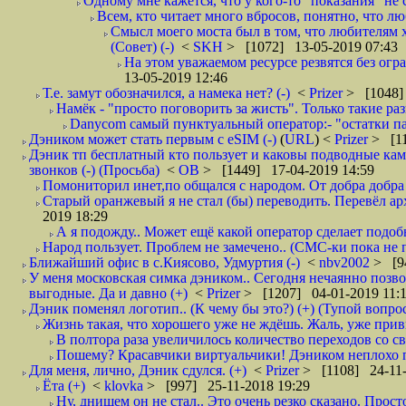
Одному мне кажется, что у кого-то "показания" не с
Всем, кто читает много вбросов, понятно, что люб
Смысл моего моста был в том, что любителям хо
(Совет) (-)
<
SKH
> [1072] 13-05-2019 07:43
На этом уважаемом ресурсе резвятся без огр
13-05-2019 12:46
Т.е. замут обозначился, а намека нет? (-)
<
Prizer
> [1048]
Намёк - "просто поговорить за жисть". Только такие ра
Danycom самый пунктуальный оператор:- "остатки па
Дэником может стать первым с еSIM (-)
(
URL
) <
Prizer
> [11
Дэник тп бесплатный кто пользует и каковы подводные камн
звонков (-) (Просьба)
<
ОВ
> [1449] 17-04-2019 14:59
Помониторил инет,по общался с народом. От добра добра 
Старый оранжевый я не стал (бы) переводить. Перевёл а
2019 18:29
А я подожду.. Может ещё какой оператор сделает подо
Народ пользует. Проблем не замечено.. (СМС-ки пока не п
Ближайший офис в с.Киясово, Удмуртия (-)
<
nbv2002
> [9
У меня московская симка дэником.. Сегодня нечаянно позво
выгодные. Да и давно (+)
<
Prizer
> [1207] 04-01-2019 11:
Дэник поменял логотип.. (К чему бы это?) (+) (Тупой вопро
Жизнь такая, что хорошего уже не ждёшь. Жаль, уже привы
В полтора раза увеличилось количество переходов со
Пошему? Красавчики виртуальчики! Дэником неплохо по
Для меня, лично, Дэник сдулся. (+)
<
Prizer
> [1108] 24-11-
Ёта (+)
<
klovka
> [997] 25-11-2018 19:29
Ну, днищем он не стал.. Это очень резко сказано. Прост