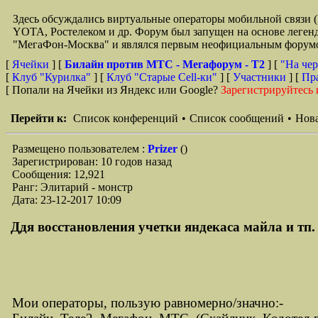
Здесь обсуждались виртуальные операторы мобильной свя
YOTA, Ростелеком и др. Форум был запущен на основе легенд
"МегаФон-Москва" и являлся первым неофициальным форумом 
[
Ячейки
] [
Билайн против МТС - Мегафорум - T2
]
[
"На чер
[
Клуб "Курилка"
] [
Клуб "Старые Сell-ки"
] [
Участники
] [
Пр
[ Попали на Ячейки из Яндекс или Google?
Зарегистрируйтесь 
Перейти к:
Список конференций
•
Список сообщений
•
Нова
Размещено пользователем :
Prizer
()
Зарегистрирован: 10 годов назад
Сообщения: 12,921
Ранг: Элитарий - монстр
Дата: 23-12-2017 10:09
Ддя восстановления учетки яндекаса майла и тп. 
Мои операторы, пользую равномерно/значно:-