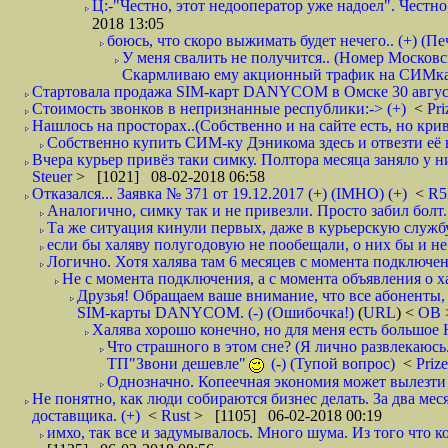
Ц:-"Честно, этот недооператор уже надоел". Честно
2018 13:05
боюсь, что скоро выжимать будет нечего.. (+) (Пе
У меня свалить не получится.. (Номер Московс
Скармливаю ему акционный трафик на СИМках
Стартовала продажа SIM-карт DANYCOM в Омске 30 августа 
Стоимость звонков в непризнанные республики:-> (+)
<
Pri
Нашлось на просторах..(Собственно и на сайте есть, но криво. А наро
Собственно купить СИМ-ку Дэникома здесь и отвезти её в
Вчера курьер привёз таки симку. Полтора месяца заняло у них
Steuer
> [1021] 08-02-2018 06:58
Отказался... Заявка № 371 от 19.12.2017 (+) (IMHO) (+)
<
R
Аналогично, симку так и не привезли. Просто забил болт. 
Та же ситуация кинули первых, даже в курьерскую службу
если бы халяву полугодовую не пообещали, о них бы и не
Логично. Хотя халява там 6 месяцев с момента подключени
Не с момента подключения, а с момента объявления о хал
Друзья! Обращаем ваше внимание, что все абоненты, 
SIM-карты DANYCOM. (-) (Ошибочка!)
(
URL
) <
ОВ
Халява хорошо конечно, но для меня есть большое 
Что страшного в этом сне? (Я лично развлекаюсь.
ТП"Звони дешевле"
(-) (Тупой вопрос)
<
Priz
Однозначно. Копеечная экономия может вылезти
Не понятно, как люди собираются бизнес делать. За два мес
доставщика. (+)
<
Rust
> [1105] 06-02-2018 00:19
имхо, так все и задумывалось. Много шума. Из того что к