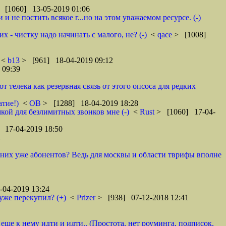
 [1060] 13-05-2019 01:06
 не постить всякое г...но на этом уважаемом ресурсе. (-)
 - чистку надо начинать с малого, не? (-)
<
qace
> [1008]
<
b13
> [961] 18-04-2019 09:12
 09:39
телека как резервная связь от этого опсоса для редких
атие!)
<
ОВ
> [1288] 18-04-2019 18:28
кой для безлимитных звонков мне (-)
<
Rust
> [1060] 17-04-
 17-04-2019 18:50
2
у них уже абонентов? Ведь для москвы и области тврифы вполне
04-2019 13:24
уже перекупил? (+)
<
Prizer
> [938] 07-12-2018 12:41
 еще к нему идти и идти.. (Простота, нет роуминга, подписок,