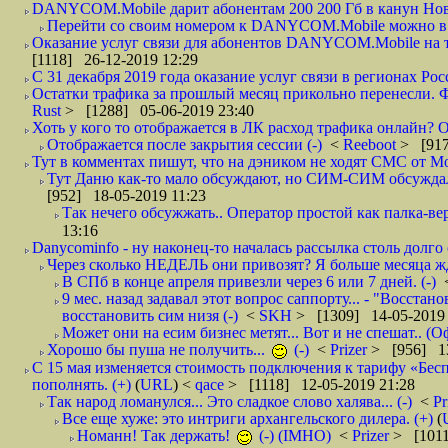
DANYCOM.Mobile дарит абонентам 200 200 Гб в канун Нового
Перейти со своим номером к DANYCOM.Mobile можно в 5
Оказание услуг связи для абонентов DANYCOM.Mobile на те
[1118] 26-12-2019 12:29
С 31 декабря 2019 года оказание услуг связи в регионах Росс
Остатки трафика за прошлый месяц прикольно перенесли. Фа
Rust
> [1288] 05-06-2019 23:40
Хоть у кого то отображается в ЛК расход трафика онлайн? О
Отображается после закрытия сессии (-)
<
Reeboot
> [917
Тут в комментах пишут, что на дэником не ходят СМС от Мо
Тут Даню как-то мало обсуждают, но СИМ-СИМ обсуждали е
[952] 18-05-2019 11:23
Так нечего обсужжать.. Оператор простой как палка-верё
13:16
Danycominfo - ну наконец-то началась рассылка столь дол
Через сколько НЕДЕЛЬ они привозят? Я больше месяца жду,
В СПб в конце апреля привезли через 6 или 7 дней. (-)
9 мес. назад задавал этот вопрос саппорту... - "Восст
восстановить сим низя (-)
<
SKH
> [1309] 14-05-2019 
Может они на есим бизнес метят... Вот и не спешат.. (О
Хорошо бы пуша не получить...
(-)
<
Prizer
> [956] 13
С 15 мая изменяется стоимость подключения к тарифу «Бесп
пополнять. (+)
(
URL
) <
qace
> [1118] 12-05-2019 21:28
Так народ ломанулся... Это сладкое слово халява... (-)
<
Pr
Все еще хуже: это интриги архангельского дилера. (+)
(
Номанн! Так держать!
(-) (IMHO)
<
Prizer
> [1011