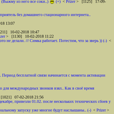
. (Выжму из него все соки..)
(+)
<
Prizer
> [1125] 17-09-
 приятель без домашнего стационарного интернета..
18 13:07
211] 10-02-2018 10:47
izer
> [1130] 10-02-2018 11:22
не делали. /// Симка работает. Потестим, что за зверь )) (-)
<
и. Период бесплатной связи начинается с момента активации
ко для международных звонков взял.. Как в своё время
[1021] 07-02-2018 21:56
декабре, привезли 01.02. после нескольких технических сбоев у
циальному запуску уже многие будут наслышаны.. (-)
<
Prizer
>