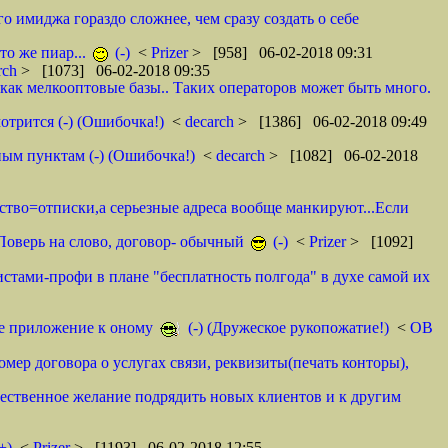
о имиджа гораздо сложнее, чем сразу создать о себе
то же пиар...
(-)
<
Prizer
> [958] 06-02-2018 09:31
rch
> [1073] 06-02-2018 09:35
как мелкооптовые базы.. Таких операторов может быть много.
отрится (-) (Ошибочка!)
<
decarch
> [1386] 06-02-2018 09:49
ным пунктам (-) (Ошибочка!)
<
decarch
> [1082] 06-02-2018
мство=отписки,а серьезные адреса вообще манкируют...Если
. Поверь на слово, договор- обычный
(-)
<
Prizer
> [1092]
истами-профи в плане "бесплатность полгода" в духе самой их
тое приложение к оному
(-) (Дружеское рукопожатие!)
<
ОВ
омер договора о услугах связи, реквизиты(печать конторы),
ественное желание подрядить новых клиентов и к другим
+)
<
Prizer
> [1193] 06-02-2018 12:55