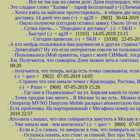
Все не так как на самом деле: Даня подтвердил, чт
Это сладкое слово "Халява" - тариф Бесплатный (+) (Личны
Хотел взять на майские протестировать... в общем две нед
доставку. 14 дней что они (+)
<
ag28
> [983] 30-04-2019 
Около полуночи (сегодня) оставил заявку. Около 10-ти у
Сутки прочь... - "Передано в доставку". (-)
<
SKH
> 
Быстро! (-)
<
ag28
> [1193] 14-05-2019 23:15
Сегодня привезли. (-)
<
SKH
> [1038] 22-05-20
А кто нибудь пользовался data-роумингом в других странах?
2р/мегабайт? Ну это если интернетом совсем не пользовать
Пользовались (Мой приятель, ездил с моей СИМкой, тогд
Хм. Получается, что симкарты Дэни можно хоть в газетных к
08:20
получается, что теперь, когда есть точки самовывоза, есл
(-)
<
qace
> [902] 07-05-2019 14:05
Странно что они начали точки с Краснодара, Ростова,
(-)
<
Prizer
> [969] 07-05-2019 15:26
Где они в Подмосковье? на ул. Барклая какой-то пункт
Точек продаж уже много... В Москве то же есть.. Можно на
Оператор MVNO Danycom Mobile раскрыл абонентскую базу.
Есть проблемка. На портированный с Мегафона номер на при
2019 22:57
Кто-нить слышал, что они собираются замутить в Москве в к
Уже начало мая - чем кончилось? (-)
<
qace
> [860] 07-05
Если в 2-х словах, то заверили в том, что помирать не с
Осталось понять, кто стоит за спиной. Вот про Yota "