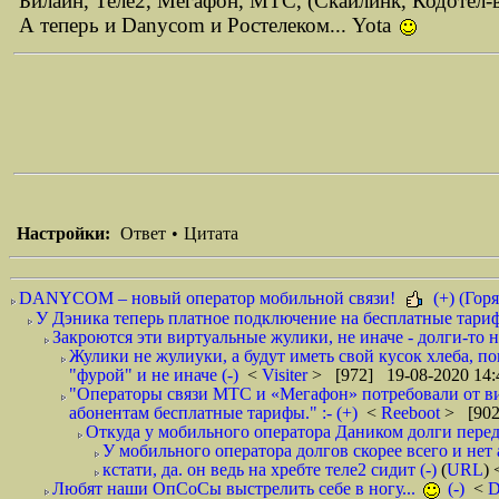
Билайн, Теле2, Мегафон, МТС, (Скайлинк, Кодотел
А теперь и Danycom и Ростелеком... Yota
Настройки:
Ответ
•
Цитата
DANYCOM – новый оператор мобильной связи!
(+) (Горя
У Дэника теперь платное подключение на бесплатные тарифы
Закроются эти виртуальные жулики, не иначе - долги-то не
Жулики не жулиуки, а будут иметь свой кусок хлеба, п
"фурой" и не иначе (-)
<
Visiter
> [972] 19-08-2020 14:
"Операторы связи МТС и «Мегафон» потребовали от вир
абонентам бесплатные тарифы." :- (+)
<
Reeboot
> [902
Откуда у мобильного оператора Даником долги перед
У мобильного оператора долгов скорее всего и нет 
кстати, да. он ведь на хребте теле2 сидит (-)
(
URL
)
Любят наши ОпСоСы выстрелить себе в ногу...
(-)
<