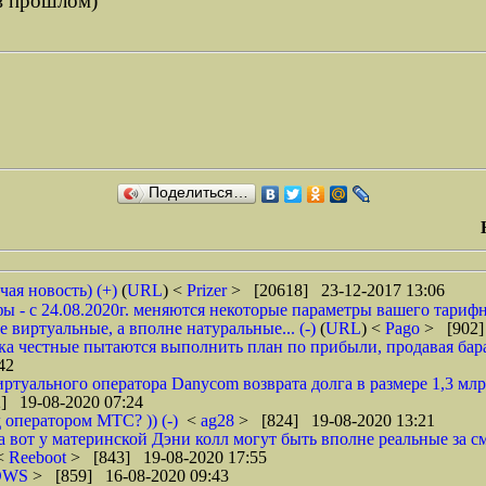
-в прошлом)
Поделиться…
чая новость) (+)
(
URL
) <
Prizer
> [20618] 23-12-2017 13:06
 - с 24.08.2020г. меняются некоторые параметры вашего тарифн
 виртуальные, а вполне натуральные... (-)
(
URL
) <
Pago
> [902]
ока честные пытаются выполнить план по прибыли, продавая барах
42
туального оператора Danycom возврата долга в размере 1,3 млрд
] 19-08-2020 07:24
 оператором МТС? )) (-)
<
ag28
> [824] 19-08-2020 13:21
а вот у материнской Дэни колл могут быть вполне реальные за смс
 <
Reeboot
> [843] 19-08-2020 17:55
DWS
> [859] 16-08-2020 09:43