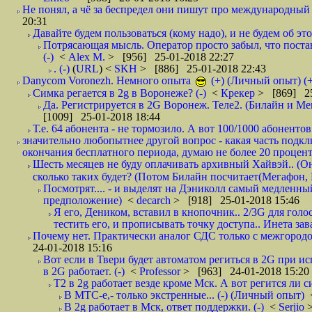
Не понял, а чё за беспредел они пишут про международный 
20:31
Давайте будем пользоваться (кому надо), и не будем об этом
Потрясающая мысль. Оператор просто забыл, что постави
(-)
<
Alex M.
> [956] 25-01-2018 22:27
. (-)
(
URL
) <
SKH
> [886] 25-01-2018 22:43
Danycom Voronezh. Немного опыта
(+) (Личный опыт) (+
Симка регается в 2g в Воронеже? (-)
<
Крекер
> [869] 25
Да. Регистрируется в 2G Воронеж. Теле2. (Билайн и Мег
[1009] 25-01-2018 18:44
Т.е. 64 абонента - не тормозило. А вот 100/1000 абонентов
значительно любопытнее другой вопрос - какая часть подк
окончания бесплатного периода, думаю не более 20 проценто
Шесть месяцев не буду оплачивать архивный Хайвэй.. (Он 
сколько таких будет? (Потом Билайн посчитает(Мегафон, 
Посмотрят.... - и выделят на Дэниколл самый медленный
предположение)
<
decarch
> [918] 25-01-2018 15:46
Я его, Деником, вставил в кнопочник.. 2/3G для голо
тестить его, и прописывать точку доступа.. Инета зава
Почему нет. Практически аналог СДС только с межгородом.
24-01-2018 15:16
Вот если в Твери будет автоматом региться в 2G при ис
в 2G работает. (-)
<
Professor
> [963] 24-01-2018 15:20
T2 в 2g работает везде кроме Мск. А вот регится ли с
В МТС-е,- только экстренные... (-) (Личный опыт)
В 2g работает в Мск, ответ поддержки. (-)
<
Serjio