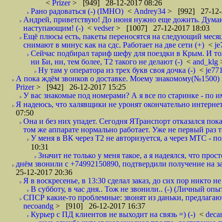
<
Prizer
> [949] 28-12-2017 08:26
Рано радоваться (-) (IMHO)
<
Andrey34
> [992] 27-12-
Андрей, приветствую! До июня нужно еще дожить. Думаю 
наступающим! (-)
<
vedser
> [1007] 27-12-2017 18:03
Ещё плюсы есть, пакеты переносятся на следующий месяц 
снимают в минус как на сдс. Работает на две сети (+)
<
j
Сейчас подбирал тариф шефу для поездки в Крым. И то
ни Би, ни, тем более, Т2 такого не делают (-)
<
and_klg
Ну там у оператора из трех букв своя дочка (-)
<
je77
А пока ждём звонков о доставке. Моему знакомому(№1500) поз
Prizer
> [942] 26-12-2017 15:25
У вас знакомые под номерами? А я все по старинке - по 
Я надеюсь, что халявщики не уронят окончательно интернет 
07:50
Она и без них упадет. Сегодня ЯТранспорт отказался пока
том же аппарате нормально работает. Уже не первый раз т
У меня в ВК через Т2 не авторизуется, а через МТС - 
10:31
Значит не только у меня такое, а я надеялся, что просто
днём звонили с +74992150890, подтвердили получение на зав
25-12-2017 20:36
Я в воскресенье, в 13:30 сделал заказ, до сих пор никто н
В субботу, в час дня.. Тож не звонили.. (-) (Личный опы
СПСР какие-то проблемные: звонят из даньки, предлагают 
necoandg
> [910] 26-12-2017 16:37
Курьер с ПД клиентов не выходит на связь =) (-)
<
deca