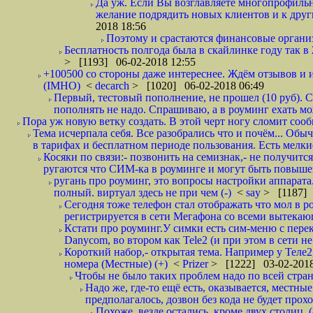
Да уж. Если Вы возглавляете многопрофиль
желание подрядить новых клиентов и к други
2018 18:56
Поэтому и срастаются финансовые организа
Бесплатность полгода была в скайлинке году так в
> [1193] 06-02-2018 12:55
+100500 со стороны даже интереснее. Ждём отзывов и и
(IMHO)
<
decarch
> [1020] 06-02-2018 06:49
Первый, тестовый пополнение, не прошел (10 руб). Сд
пополнять не надо. Спрашиваю, а в роуминг ехать мо
Пора уж новую ветку создать. В этой черт ногу сломит сооб
Тема исчерпала себя. Все разобрались что и почём... О
в тарифах и бесплатном периоде пользования. Есть мелкие
Косяки по связи:- позвонить на семизнак,- не получится
ругаются что СИМ-ка в роуминге и могут быть повышен
ругань про роуминг, это вопросы настройки аппарата
полный. виртуал здесь не при чем (-)
<
say
> [1187] 
Сегодня тоже телефон стал отображать что мол в р
регистрируется в сети Мегафона со всеми вытекаю
Кстати про роуминг.У симки есть сим-меню с пере
Danycom, во втором как Tele2 (и при этом в сети не 
Короткий набор,- открытая тема. Например у Теле2
номера (Местные) (+)
<
Prizer
> [1222] 03-02-2018
Чтобы не было таких проблем надо по всей стране
Надо же, где-то ещё есть, оказывается, местны
предполагалось, дозвон без кода не будет проход
Похоже, везде остались, кроме двух столиц. 