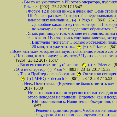
Вы то же участвуете в PR этого оператора, публику
Prizer
> [902] 23-12-2017 15:47
Форум Т2 и банки вижу, а ячеек нет. Семь страниц
ПР бывает разным, "хитрости" с персональными 
намерениях компании... (-)
<
Pago
> [864] 23-12
Да вообще какая-то мутная контора. ТП говори
по какому, а в ответ предлагают обращаться в 
Я как раз пишу о том, что мне не понятно, зачем
так важно. Ну открылась еще одна лавочка, кото
Виртуалы "попёрли".. Только Ростелеком подкл
20 млн, это уже что-то...
(+)
<
Prizer
> [841
Всем нытикам которые завидуют появлению нового сот оп
Не понял, кто завидует, кому, чему? Ну открылся и откры
[926] 23-12-2017 15:47
Во всех соцсетях пишут/читают...
(-)
<
Prizer
> [8
Это не оператор. (-)
<
ssu
> [893] 23-12-2017 15:33
Так и Прайзер - не собеседник
Он только сегодня 
(-) (IMHO)
<
decarch
> [861] 23-12-2017 15:53
Нее.. Почитывал.. (Времени не было ответить вам п
2017 16:38
Ничего нового или интересного от вас сегодня не
этого новодела не привели. Впрочем, как и всегд
ВЫ пожаловались. Наши темы объединили, опят
16:57
Решение администрации. Чтобы вы не плодил
флудерский пыл немного поутихнет и от ва