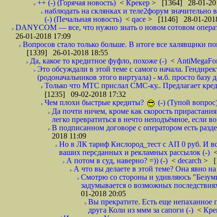
++ (-) (Горячая новость)
<
Крекер
> [1364] 28-01-20
наблюдать на склянках и теле2форум значительно в
(-) (Печальная новость)
<
qace
> [1146] 28-01-2018
DANYCOM — все, что нужно знать о новом сотовом опера
26-01-2018 17:09
Вопросов стало только больше. В итоге все халявщики по
[1339] 26-01-2018 18:55
Да, какое то кредитное фуфло, похоже (-)
<
AntiMegaF
Это обсуждали в этой теме с самого начала. Гендире
(родоначальников этого виртуала) - м.б. просто базу 
Только что МТС прислал СМС-ку.. Предлагает кре
[1235] 09-02-2018 17:32
Чем плохи быстрые кредиты?
(-) (Тупой вопрос
Да почти ничем, кроме как скорость прирастани
легко превратиться в нечто неподъёмное, если вов
В подписанном договоре с оператором есть разде
2018 11:09
Но в ЛК тариф Кислород_тест с АП 0 руб. И вс
ваших персданных и рекламных рассылок (-)
А потом в суд, наверно? =)) (-)
<
decarch
> [
А что вы делаете в этой теме? Она явно на д
Смотрю со стороны и удивляюсь "Безумию
задумывается о возможных последствия
01-2018 20:05
Вы прекратите. Есть еще непаханное 
друга Коли из ммм за сапоги (-)
<
Кре