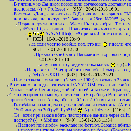
В пятницу из Даником позвонили согласовать доставку н
паспортом. (-)
<
Professor
> [953] 20-01-2018 16:01
Ростов-на-Дону, аналогично. В Даникоме "передано в ТК"
нам на склад не поступало". Заказывал 26го, №2965. (-)
Недавно доставили заказ 394 от 19-го декабря... Т.е. нам
453 от 19 дек. тишина. Подготовка документов для от
А-А-А! Шеф, всё пропало! Гипс снимают, к
> [853] 16-01-2018 23:49
да если честно вообще пох. это вы
писали что
[907] 17-01-2018 12:30
Правда такое было? Напомните, торговать под
17-01-2018 15:10
а ну извините, видимо показалось
(-)
(
UR
Исправил на 19-е(приблизительно)... Номер заказа, 
Del (-)
<
SKH
> [887] 16-01-2018 23:21
Номер заказа в студию... (У меня ~1900) Заказывал 23 дека
Возможно ли подключиться к DANYCOM, сохранив свой номе
Московской и Ленинградской областей, а также из Краснода
Сегодня привезли моему приятелю.. (На работу) Вставил СИ
просто бесплатно. А так, обычный Теле2. Со всеми вытек
Гигабайты на минуты еще не пробовали поменять.. (А та
1500 минут за 200 руб! РулёЗЗ!
(-)
<
Prizer
> [1163] 1
Т.е., если при заказе вбить паспортные данные через сай
паспорт? (-)
<
Мойша
> [940] 13-01-2018 11:34
Паспорт при любом раскладе не фотают. Заранее вбит
никому не нужны, если вы конечно не бомж.. (Бомжам в