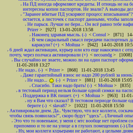
На ПД иногда оформляют кредиты. И отнюдь не на б
интересны копии паспортов. Не знали? А выводы дела
"Заранее вбитые ПД ускоряют процесс вписывания"?
остается, а листочек с паспорт данными, чтобы заполн
Не парься. Лучше не бери... Он всё равно тебе нафи
Prizer
> [927] 13-01-2018 13:58
Наконец здравая мысль. (-)
<
Consul
> [871] 14-
В чем сакральный смысл передачи паспортных да
каракули? (+)
<
Мойша
> [942] 14-01-2018 10:5
6 дней ждал активации, курьер или кто еще накосячил с от
почту, через полчаса активировали (+)
<
necoandg
> [1008]
Вы случайно не знаете, можно ли на один паспорт оформи
11-01-2018 13:27
Не надо.. (-)
<
Prizer
> [868] 11-01-2018 13:45
Даже гарантийный взнос не надо 200 рублей за июнь?
Не надо...
(-)
<
Prizer
> [881] 11-01-2018 15:05
Спасибо. Таки надо брать! (-)
<
Мойша
> [835] 
в тестовый период нельзя больше одной симки на паспор
Поддержка в ВК пишет. (+)
<
Мойша
> [963] 11-01-
ну я Вам что сказал? В тестовом периоде больше одн
берите (-)
<
slava87
> [1022] 11-01-2018 15:50
Активировали днем. Да.. Чувствую, что все коллеги, соска
чтобы связь появилась?", скоро будут "здесь".. (Личный опыт
Это что то новенькое, у меня с мтс вообще нет проблем с
припомню и то не на улице а в глухих помещениях (-) (
Ну, мои коллеги курьерами не работают, а целыми днями