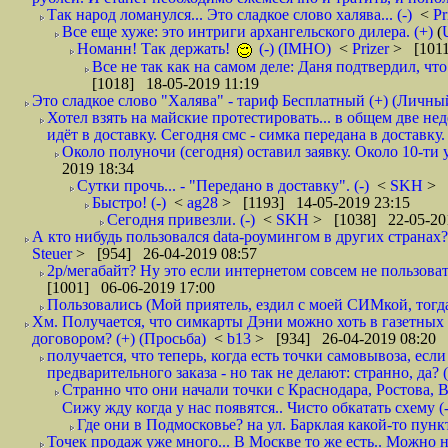
Так народ ломанулся... Это сладкое слово халява... (-)
<
Pr
Все еще хуже: это интриги архангельского дилера. (+)
(
Номанн! Так держать!
(-) (IMHO)
<
Prizer
> [1011
Все не так как на самом деле: Даня подтвердил, чт
[1018] 18-05-2019 11:19
Это сладкое слово "Халява" - тариф Бесплатный (+) (Личны
Хотел взять на майские протестировать... в общем две не
идёт в доставку. Сегодня смс - симка передана в доставку.
Около полуночи (сегодня) оставил заявку. Около 10-ти у
2019 18:34
Сутки прочь... - "Передано в доставку". (-)
<
SKH
> 
Быстро! (-)
<
ag28
> [1193] 14-05-2019 23:15
Сегодня привезли. (-)
<
SKH
> [1038] 22-05-20
А кто нибудь пользовался data-роумингом в других странах?
Steuer
> [954] 26-04-2019 08:57
2р/мегабайт? Ну это если интернетом совсем не пользовать
[1001] 06-06-2019 17:00
Пользовались (Мой приятель, ездил с моей СИМкой, тогд
Хм. Получается, что симкарты Дэни можно хоть в газетных к
договором? (+) (Просьба)
<
b13
> [934] 26-04-2019 08:20
получается, что теперь, когда есть точки самовывоза, есл
предварительного заказа - но так не делают: странно, да? (
Странно что они начали точки с Краснодара, Ростова,
Сижу жду когда у нас появятся.. Чисто обкатать схему (-
Где они в Подмосковье? на ул. Барклая какой-то пункт
Точек продаж уже много... В Москве то же есть.. Можно на