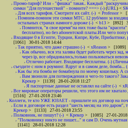
Промо-тариф? Или - "фишка" такая.. Каждый "раскручивае
симки "Для путешествий" - помните? ===> (-)
(
URL
) <
S
Для всех тарифов. Смотрите их сайт. (-)
<
Professor
> [
Помним-помним эти симки МТС. 12 руб/мин за входящие и
остальных странах намного дороже (-)
<
b13
> [892] 3
Помнится, "в свое время"на них тоже была "красота
бесплатно), но без абонентской платы.Или чего попут
Входящие 0 в Египте, Турции, Кипре, Кубе, Прибалтике, р
[1061] 30-01-2018 14:44
Так приятно, что даже страшно (-)
<
xReason
> [1089] 
Как обычно, вся эта халява будет работать через зад
через ip, все обрадовались,только пользоваться нево
Отлично работает. Входящие бесплатны. (-) (Личн
съездите с ним в роуминг. Вдруг и в самом деле, бомба... (
Как бы эта бомба не бомабнула по моему кошельку. А си
Вам звонили для потверждения и чего-то такого? Зака
Крекер
> [1139] 28-01-2018 11:27
Я паспортные данные не оставлял на сайте (-)
<
xR
Все мировые операторы решили, что этого им не хватало 
[1516] 27-01-2018 23:46
Коллеги, те кто УЖЕ ЮЗАЕТ - пришлите их договор на почту
Если в договоре есть раздел "шесть месяц на это даром", т
Крекер
> [1133] 27-01-2018 23:55
Полковник, не пишут? (-)
<
Крекер
> [1085] 27-01-2018
"Полковнику никто не пишет..." и сам D. Очень мутная
[1141] 28-01-2018 12:28