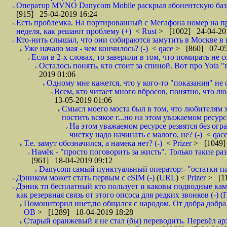
Оператор MVNO Danycom Mobile раскрыл абонентскую базу.
[915] 25-04-2019 16:24
Есть проблемка. На портированный с Мегафона номер на при
неделя, как решают проблему (+)
<
Rust
> [1002] 24-04-20
Кто-нить слышал, что они собираются замутить в Москве в к
Уже начало мая - чем кончилось? (-)
<
qace
> [860] 07-05
Если в 2-х словах, то заверили в том, что помирать не с
Осталось понять, кто стоит за спиной. Вот про Yota "
2019 01:06
Одному мне кажется, что у кого-то "показания" не с
Всем, кто читает много вбросов, понятно, что люб
13-05-2019 01:06
Смысл моего моста был в том, что любителям х
постить всякое г...но на этом уважаемом ресурсе.
На этом уважаемом ресурсе резвятся без огр
чистку надо начинать с малого, не? (-)
<
qac
Т.е. замут обозначился, а намека нет? (-)
<
Prizer
> [1049]
Намёк - "просто поговорить за жисть". Только такие ра
[961] 18-04-2019 09:12
Danycom самый пунктуальный оператор:- "остатки па
Дэником может стать первым с еSIM (-)
(
URL
) <
Prizer
> [11
Дэник тп бесплатный кто пользует и каковы подводные кам
как резервная связь от этого опсоса для редких звонков (-) (
Помониторил инет,по общался с народом. От добра добра 
ОВ
> [1289] 18-04-2019 18:28
Старый оранжевый я не стал (бы) переводить. Перевёл а