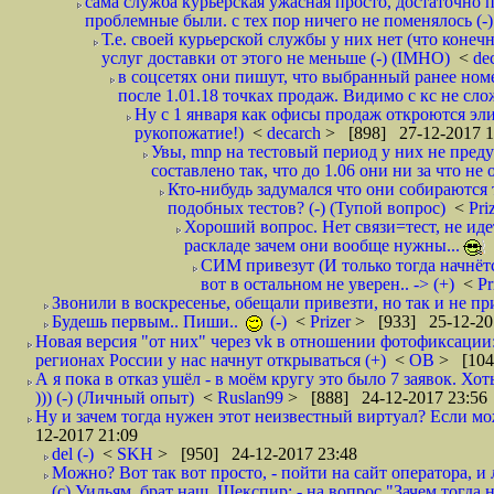
сама служба курьерская ужасная просто, достаточно п
проблемные были. с тех пор ничего не поменялось (-)
Т.е. своей курьерской службы у них нет (что коне
услуг доставки от этого не меньше (-) (IMHO)
<
de
в соцсетях они пишут, что выбранный ранее ном
после 1.01.18 точках продаж. Видимо с кс не сло
Ну с 1 января как офисы продаж откроются эли
рукопожатие!)
<
decarch
> [898] 27-12-2017 1
Увы, mnp на тестовый период у них не преду
составлено так, что до 1.06 они ни за что не 
Кто-нибудь задумался что они собираются
подобных тестов? (-) (Тупой вопрос)
<
Pri
Хороший вопрос. Нет связи=тест, не идет
раскладе зачем они вообще нужны...
СИМ привезут (И только тогда начнётся
вот в остальном не уверен.. -> (+)
<
Pr
Звонили в воскресенье, обещали привезти, но так и не при
Будешь первым.. Пиши..
(-)
<
Prizer
> [933] 25-12-20
Новая версия "от них" через vk в отношении фотофиксаци
регионах России у нас начнут открываться (+)
<
ОВ
> [104
А я пока в отказ ушёл - в моём кругу это было 7 заявок. Х
))) (-) (Личный опыт)
<
Ruslan99
> [888] 24-12-2017 23:56
Ну и зачем тогда нужен этот неизвестный виртуал? Если м
12-2017 21:09
del (-)
<
SKH
> [950] 24-12-2017 23:48
Можно? Вот так вот просто, - пойти на сайт оператора, и л
(с) Уильям, брат наш, Шекспир; - на вопрос "Зачем тогда 