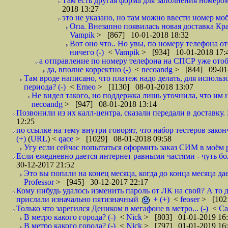
Там есть другая форма для заполнения номером 
2018 13:27
это не указано, но там можно ввести номер моб
Опа. Внезапно появилась новая доставка Кра
Vampik
> [867] 10-01-2018 18:32
Вот оно что.. Но увы, по номеру телефона о
ничего (-)
<
Vampik
> [934] 10-01-2018 17:
а отправление по номеру телефона на СПСР уже отоб
да, вполне корректно (-)
<
necoandg
> [844] 09-01
Там вроде написано, что платеж надо делать, для использ
периода? (-)
<
Erneo
> [1130] 08-01-2018 13:07
Не видел такого, но поддержка лишь уточнила, что им 
necoandg
> [947] 08-01-2018 13:14
Позвонили из их калл-центра, сказали передали в доставку. И
12:25
по ссылке на тему внутри говорят, что набор тестеров зак
(+)
(
URL
) <
qace
> [1029] 08-01-2018 09:58
Угу если сейчас попытаться оформить заказ СИМ в моём р
Если ежедневно дается интернет равными частями - чуть боле
30-12-2017 21:52
Это вы попали на конец месяца, когда до конца месяца дае
Professor
> [945] 30-12-2017 22:17
Кому нибудь удалось изменить пароль от ЛК на свой? А то 
прислали изначально пятизначный
+ (+)
<
feoser
> [102
Только что зарегился Деником в мегафоне в метро... (-)
<
С
В метро какого города? (-)
<
Nick
> [803] 01-01-2019 16
В метро какого города? (-)
<
Nick
> [797] 01-01-2019 16