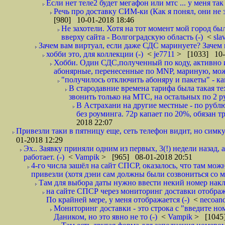
Если нет теле2 будет мегафон или мтс ... у меня так 
Речь про доставку СИМ-ки (Как я понял, они не з
[980] 10-01-2018 18:46
Не захотели. Хотя на тот момент мой город бы
вверху сайта - Волгоградскую область (-)
<
sla
Зачем вам виртуал, если даже СДС маринуете? Зачем 
хобби это, для коллекции (-)
<
je7711
> [1033] 10-
Хобби. Один СДС,полученный по коду, активно и
абонярные, перенесенные по MNP, мариную, може
"получилось отключить абоняру и пакеты" - как
В стародавние времена тарифа была такая те
звонить только на МТС, на остальных по 2 руб
В Астрахани на другие местные - по рубл
без роуминга. 72р капает по 20%, обязан т
2018 22:07
Привезли таки в пятницу еще, сеть телефон видит, но симку
01-2018 12:29
Эх.. Заявку приняли одним из первых, 3(!) недели назад, 
работает. (-)
<
Vampik
> [965] 08-01-2018 20:51
4-го числа зашёл на сайт СПСР, оказалось, что там мож
привезли (хотя дэни сам должны были созвониться со мн
Там для выбора даты нужно ввести некий номер накла
на сайте СПСР через мониторинг доставки отображ
По крайней мере, у меня отображается (-)
<
necoan
Мониторинг доставки - это строка с "введите но
Даником, но это явно не то (-)
<
Vampik
> [1045]