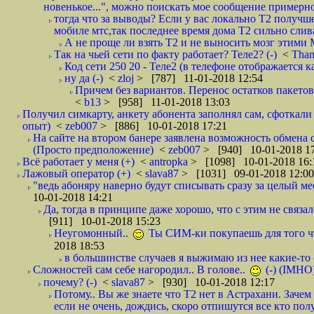
новенькое...", можно поискать мое сообщение примерно 
тогда что за выводы? Если у вас локально Т2 получше
мобиле мтс,так последнее время дома Т2 сильно слива
А не проще ли взять Т2 и не выносить мозг этими
Так на чьей сети по факту работает? Теле2? (-)
<
Tha
Код сети 250 20 - Теле2 (в телефоне отображается
ну да (-)
<
zloj
> [787] 11-01-2018 12:54
Причем без вариантов. Перенос остатков пакетов
<
b13
> [958] 11-01-2018 13:03
Получил симкарту, анкету абонента заполнял сам, сфоткали 
опыт)
<
zeb007
> [886] 10-01-2018 17:21
На сайте на втором банере заявлена возможность обмена 
(Просто предположение)
<
zeb007
> [940] 10-01-2018 1
Всё работает у меня (+)
<
antropka
> [1098] 10-01-2018 16:
Лажовый оператор (+)
<
slava87
> [1031] 09-01-2018 12:00
"ведь абоняру наверно будут списывать сразу за целый мес
10-01-2018 14:21
Да, тогда в принципе даже хорошо, что с этим не связал
[911] 10-01-2018 15:23
Неугомонный..
Ты СИМ-ки покупаешь для того ч
2018 18:53
в большинстве случаев я выжимаю из нее какие-то со
Сложностей сам себе нагородил.. В голове..
(-) (IMHO
почему? (-)
<
slava87
> [930] 10-01-2018 12:17
Потому.. Вы же знаете что Т2 нет в Астрахани. Зачем
если не очень, дождись, скоро отпишутся все кто полу