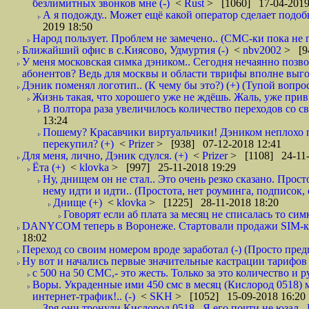
безлимитных звонков мне (-)
<
Rust
> [1060] 17-04-2019
А я подожду.. Может ещё какой оператор сделает подо
2019 18:50
Народ пользует. Проблем не замечено.. (СМС-ки пока не п
Ближайший офис в с.Киясово, Удмуртия (-)
<
nbv2002
> [9
У меня московская симка дэником.. Сегодня нечаянно позво
абонентов? Ведь для москвы и области тврифы вполне выго
Дэник поменял логотип.. (К чему бы это?) (+) (Тупой вопро
Жизнь такая, что хорошего уже не ждёшь. Жаль, уже привы
В полтора раза увеличилось количество переходов со
13:24
Пошему? Красавчики виртуальчики! Дэником неплохо п
перекупил? (+)
<
Prizer
> [938] 07-12-2018 12:41
Для меня, лично, Дэник сдулся. (+)
<
Prizer
> [1108] 24-11-
Ёта (+)
<
klovka
> [997] 25-11-2018 19:29
Ну, днищем он не стал.. Это очень резко сказано. Прос
нему идти и идти.. (Простота, нет роуминга, подписок
Днище (+)
<
klovka
> [1225] 28-11-2018 18:20
Говорят если аб плата за месяц не списалась то симк
DANYCOM теперь в Воронеже. Стартовали продажи SIM-карт
18:02
Переход со своим номером вроде заработал (-) (Просто пре
Ну вот и начались первые значительные кастрации тарифов 
с 500 на 50 СМС,- это жесть. Только за это количество и ру
Воры. Украденные ими 450 смс в месяц (Кислород 0518) 
интернет-трафик!.. (-)
<
SKH
> [1052] 15-09-2018 16:20
Зря они тронули Кислород 0518.. Я его почти не юзал.. 