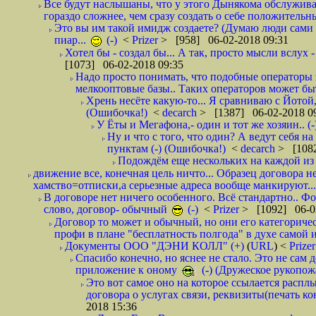
Все будут наслышаны, что у этого Дынякома обслужива
гораздо сложнее, чем сразу создать о себе положительн
Это вы им такой имидж создаете? (Думаю люди сами оп
пиар...
(-)
<
Prizer
> [958] 06-02-2018 09:31
Хотел бы - создал бы... А так, просто мысли вслух 
[1073] 06-02-2018 09:35
Надо просто понимать, что подобные операторы 
мелкооптовые базы.. Таких операторов может быт
Хрень несёте какую-то... Я сравниваю с Йотой
(Ошибочка!)
<
decarch
> [1387] 06-02-2018 0
У Ёты и Мегафона,- один и тот же хозяин.. (-
Ну и что с того, что один? А ведут себя 
пунктам (-) (Ошибочка!)
<
decarch
> [1082
Подождём еще нескольких на каждой из 
движение все, конечная цель ничто... Образец договора н
хамство=отписки,а серьезные адреса вообще манкируют...
В договоре нет ничего особенного. Всё стандартно.. Фот
слово, договор- обычный
(-)
<
Prizer
> [1092] 06-0
Договор то может и обычный, но они его категоричес
профи в плане "бесплатность полгода" в духе самой 
Документы ООО "ДЭНИ КОЛЛ" (+)
(
URL
) <
Prize
Спасибо конечно, но яснее не стало. Это не сам
приложение к оному
(-) (Дружеское рукопож
Это вот самое оно на которое ссылается распл
договора о услугах связи, реквизиты(печать ко
2018 15:36