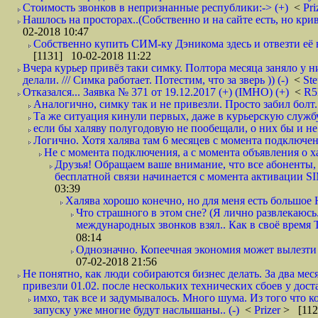
Стоимость звонков в непризнанные республики:-> (+)
<
Pri
Нашлось на просторах..(Собственно и на сайте есть, но криво. А наро
02-2018 10:47
Собственно купить СИМ-ку Дэникома здесь и отвезти её в
[1131] 10-02-2018 11:22
Вчера курьер привёз таки симку. Полтора месяца заняло у н
делали. /// Симка работает. Потестим, что за зверь )) (-)
<
St
Отказался... Заявка № 371 от 19.12.2017 (+) (IMHO) (+)
<
R
Аналогично, симку так и не привезли. Просто забил болт. 
Та же ситуация кинули первых, даже в курьерскую службу
если бы халяву полугодовую не пообещали, о них бы и не
Логично. Хотя халява там 6 месяцев с момента подключени
Не с момента подключения, а с момента объявления о хал
Друзья! Обращаем ваше внимание, что все абоненты, 
бесплатной связи начинается с момента активации 
03:39
Халява хорошо конечно, но для меня есть большое 
Что страшного в этом сне? (Я лично развлекаюсь.
международных звонков взял.. Как в своё время
08:14
Однозначно. Копеечная экономия может вылезти
07-02-2018 21:56
Не понятно, как люди собираются бизнес делать. За два мес
привезли 01.02. после нескольких технических сбоев у дост
имхо, так все и задумывалось. Много шума. Из того что к
запуску уже многие будут наслышаны.. (-)
<
Prizer
> [112