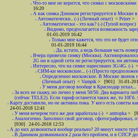
Что-то мне не верится, что симки с московскими 
16:20
А как симка Дэником регистрируется в Москве в 
Автоматически.. (-) (Личный опыт)
<
Prizer
> 
Автоматически - это как? (-) (Тупой вопрос)
Видимо, предполагается возможность зароу
01-01-2019 16:42
Только мне кажется, что это не будет о
01-01-2019 16:44
Да, кстати, а ведь большая часть номер
Вчера привезли симку (Москва). Активировалось п
2G ни в одной сети не регистрируется, ни автом
Интересно, что на симке нарисовано 3G/4G. (-)
СИМ-ки московские... (-) (Просто предположе
Определенно московские. В Москве звонок н
(Личный опыт)
<
Vampik
> [901] 31-01-201
У меня договор вообще в Краснодар уехал...
За всех не скажу, но лично у меня 50/50. Два варианта л
(сейчас TELE2). Если тариф останется таких же, то 10Гб. 
Карту доставили, но не активна пока. У кого есть советы к
24-01-2018 12:41
У меня вечером того же дня заработала (-)
<
antropka
> [9
Аналогично. Заполнил свой договор, сфотографировал, 
[930] 24-01-2018 12:53
А до них дозвониться вообще реально? 20 минут никто трубк
В Даником дозванивался 2 раза без проблем, и в СПСР дозв