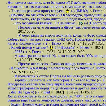
Нет самого главного, хотя бы одного(1!) действующего абон
кредитов, то это массовая истерия, сами верите, что такое п
Тизерная реклама присутствует..
(-) (IMHO)
<
Prizer
>
Именно, на МР есть человек из Краснодара, приведший ф
исключено, что реально никто и не подключается, предпол
Это засланный казачёк.. От даникома..
(-) (Просто 
Посмотрел чего он пишет в disqus, так ранее темы пр
2017 06:26
У меня такая же мысль возникла, когда на фото симкар
Сейчас ради интереса заказал СИМ себе. Посмотрим, как д
него в последующем. (-)
<
Erneo
> [945] 24-12-2017 13:32
Какой номер у заявки?
(-) (Просьба)
<
Prizer
> [924] 2
2965 (-)
<
Erneo
> [936] 24-12-2017 19:00
А какая разница какой №, если может быть 99% не подп
24-12-2017 17:56
Просто интересно.. Сколько народу повелось на халяв
Конкретно ждем инфу по реальному подключению. Фото симо
24-12-2017 17:23
В комментах к статье Сергея на МР есть реально подкл
тарифицироваться, как межгород. Пока всё мутно (-)
(
U
Продраться сквозь всю тему анрил, возможно продублирую,
зафотографировать морду лица абонента и другие любопытн
del. Не туда =) (-)
<
mail
> [897] 25-12-2017 05:47
Хотел посмотреть на их руководство, но "404", зато в кэше
решили виртуала на конкуренте сделать, или у них фотки т
Браво Шерлокхолмс, история напоминает бред сивой кобы