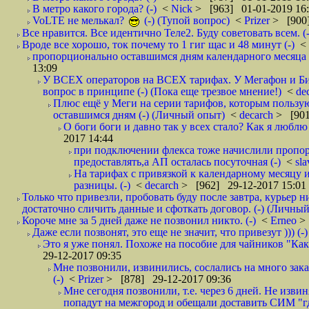
В метро какого города? (-)
<
Nick
> [963] 01-01-2019 16
VoLTE не мелькал?
(-) (Тупой вопрос)
<
Prizer
> [900]
Все нравится. Все идентично Теле2. Буду советовать всем. (-
Вроде все хорошо, ток почему то 1 гиг щас и 48 минут (-)
<
пропорционально оставшимся дням календарного месяца в
13:09
У ВСЕХ операторов на ВСЕХ тарифах. У Мегафон и Би 
вопрос в принципе (-) (Пока еще трезвое мнение!)
<
de
Плюс ещё у Меги на серии тарифов, которым пользую
оставшимся дням (-) (Личный опыт)
<
decarch
> [901
О боги боги и давно так у всех стало? Как я люблю 
2017 14:44
при подключении флекса тоже начислили пропорц
предоставлять,а АП осталась посуточная (-)
<
sl
На тарифах с привязкой к календарному месяцу 
разницы. (-)
<
decarch
> [962] 29-12-2017 15:01
Только что привезли, пробовать буду после завтра, курьер н
достаточно сличить данные и сфоткать договор. (-) (Личный 
Короче мне за 5 дней даже не позвонил никто. (-)
<
Erneo
>
Даже если позвонят, это еще не значит, что привезут ))) (-)
Это я уже понял. Похоже на пособие для чайников "Как о
29-12-2017 09:35
Мне позвонили, извинились, сослались на много заказ
(-)
<
Prizer
> [878] 29-12-2017 09:36
Мне сегодня позвонили, т.е. через 6 дней. Не изв
попадут на межгород и обещали доставить СИМ "где