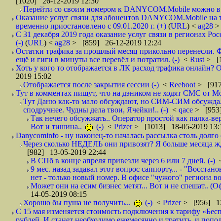
[1020] 26-12-2019 12:30
Перейти со своим номером к DANYCOM.Mobile можно в 5
Оказание услуг связи для абонентов DANYCOM.Mobile на 
временно приостановлено с 09.01.2020 г. (+)
(
URL
) <
ag28
>
С 31 декабря 2019 года оказание услуг связи в регионах Рос
(-)
(
URL
) <
ag28
> [859] 26-12-2019 12:24
Остатки трафика за прошлый месяц прикольно перенесли. Ф
ещё и гиги в минуты все перевёл и потратил. (-)
<
Rust
> [
Хоть у кого то отображается в ЛК расход трафика онлайн? О
2019 15:02
Отображается после закрытия сессии (-)
<
Reeboot
> [917
Тут в комментах пишут, что на дэником не ходят СМС от Мо
Тут Даню как-то мало обсуждают, но СИМ-СИМ обсуждали 
сподручнее. Чудны дела твои, Ячейки!.. (-)
<
qace
> [953]
Так нечего обсужжать.. Оператор простой как палка-верё
Вот и тишина..
(-)
<
Prizer
> [1013] 18-05-2019 13:
Danycominfo - ну наконец-то началась рассылка столь дол
Через сколько НЕДЕЛЬ они привозят? Я больше месяца жду,
[982] 13-05-2019 22:44
В СПб в конце апреля привезли через 6 или 7 дней. (-)
9 мес. назад задавал этот вопрос саппорту... - "Восст
нет - только новый номер. В офисе "чужого" региона во
Может они на есим бизнес метят... Вот и не спешат.. (О
14-05-2019 08:15
Хорошо бы пуша не получить...
(-)
<
Prizer
> [956] 13
С 15 мая изменяется стоимость подключения к тарифу «Бесп
рублей. И станет необходимо ежемесячно и тратить, и попол