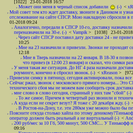
[1022] 23-01-2018 16:57
Может они меня в черный список добавили
(-)
<
xR
Мой совет тем кто ждет доставку, звоните в Даником и узн
отслеживание на сайте СПСР. Мою накладную сбросили в п
01-2018 09:24
Аналогично, передали в СПСР 10-го, доставку назначили н
переназначили на 30-е. (-)
<
Vampik
> [1038] 23-01-2018
Через сайт СПСР поставил дату доставки 24 - не привезл
10:25
Мне на 23 назначили и привезли. Звонки не проходят 
12:18
Мне в Тверь назначили на 22 января. В 18-30 я позво
что привез (в 12:00 23 января) и сказал, что симки раз
У меня такая же ситуация. До НГ 4 раза назначали доставк
роуминге, конечно я сбросил звонок. (-)
<
xReason
> [972
Привезли симку в пятницу, сегодня активировали, пока все 
Сейчас ржал, звонок с московского прямого номера... Это С
технического сбоя мы не можем вам сообщить срок доставки
мне слово в слово сегодня, странный у них там "сбой" (-)
То же самое. Причем в четвертый раз звонили и техниче
А куда если не секрет везут? Я тоже с 20 декабря жду. (-)
В Ростов-на-Дону, т.е. эти 280км уже можно было бы пеш
Поясните откуда столько хайпа по этому деникому?Тинькоф
оператор должен быть реальный а не виртуальный (-)
<
And
200 руб/мес за 10 Гб, 500 минут, 500 СМС... У Тинькофф не
09:16