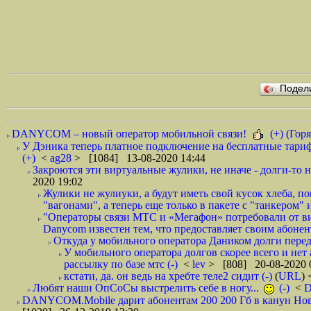
Подел
DANYCOM – новый оператор мобильной связи!
(+) (Горя
У Дэника теперь платное подключение на бесплатные тариф
(+)
<
ag28
> [1084] 13-08-2020 14:44
Закроются эти виртуальные жулики, не иначе - долги-то не
2020 19:02
Жулики не жулиуки, а будут иметь свой кусок хлеба, 
"вагонами", а теперь еще только в пакете с "танкером" и
"Операторы связи МТС и «Мегафон» потребовали от вир
Danycom известен тем, что предоставляет своим абонент
Откуда у мобильного оператора Даником долги перед
У мобильного оператора долгов скорее всего и нет
рассылку по базе мтс (-)
<
lev
> [808] 20-08-2020 
кстати, да. он ведь на хребте теле2 сидит (-)
(
URL
)
Любят наши ОпСоСы выстрелить себе в ногу...
(-)
<
DANYCOM.Mobile дарит абонентам 200 200 Гб в канун Нового