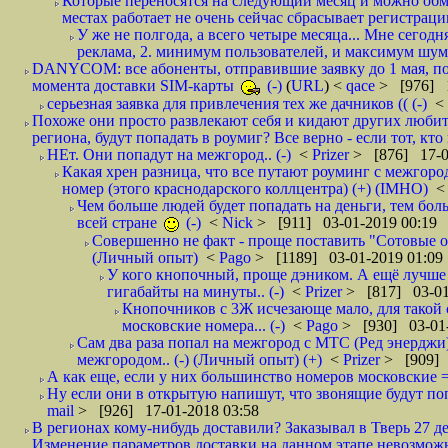
Которые переносятся на следующий месяц и можно обмен
местах работает не очень сейчас сбрасывает регистрацию
У же не полгода, а всего четыре месяца... Мне сегод
реклама, 2. минимум пользователей, и максимум шума.
DANYCOM: все абоненты, отправившие заявку до 1 мая, пол
момента доставки SIM-карты
(-)
(
URL
) <
qace
> [976] 1
серьезная заявка для привлечения тех же дачников (( (-)
<
Похоже они просто развлекают себя и кидают других любител
региона, будут попадать в роумиг? Все верно - если тот, кто вам звони 
НЕт. Они попадут на межгород.. (-)
<
Prizer
> [876] 17-0
Какая хрен разница, что все путают роуминг с межгор
номер (этого краснодарского коллцентра) (+) (IMHO)
Чем больше людей будет попадать на деньги, тем бо
всей стране
(-)
<
Nick
> [911] 03-01-2019 00:19
Совершенно не факт - проще поставить "Сотовые опе
(Личный опыт)
<
Pago
> [1189] 03-01-2019 01:09
У кого кнопочный, проще дэником. А ещё лучше 
гигабайты на минуты.. (-)
<
Prizer
> [817] 03-01
Кнопочников с 3Ж исчезающе мало, для такой 
московские номера... (-)
<
Pago
> [930] 03-01-
Сам два раза попал на межгород с МТС (Ред энерджи) 
межгородом.. (-) (Личный опыт) (+)
<
Prizer
> [909] 
А как еще, если у них большинство номеров московские =
Ну если они в открытую напишут, что звонящие будут поп
mail
> [926] 17-01-2018 03:58
В регионах кому-нибудь доставили? Заказывал в Тверь 27 де
Изменение параметров доставки на данном этапе невозможн