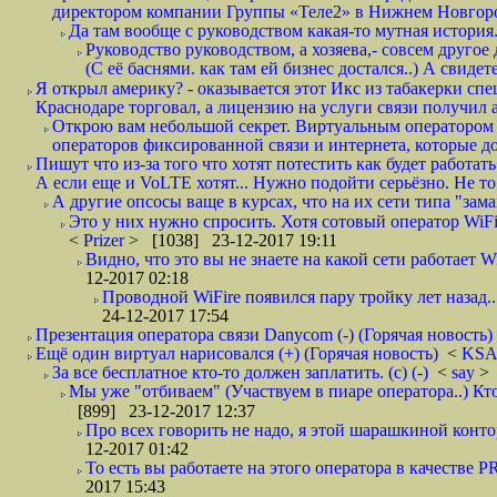
директором компании Группы «Теле2» в Нижнем Новгород
Да там вообще с руководством какая-то мутная история.
Руководство руководством, а хозяева,- совсем другое
(С её баснями. как там ей бизнес достался..) А свидет
Я открыл америку? - оказывается этот Икс из табакерки спе
Краснодаре торговал, а лицензию на услуги связи получил а
Открою вам небольшой секрет. Виртуальным оператором с
операторов фиксированной связи и интернета, которые до 
Пишут что из-за того что хотят потестить как будет работать
А если еще и VoLTE хотят... Нужно подойти серьёзно. Не то 
А другие опсосы ваще в курсах, что на их сети типа "зам
Это у них нужно спросить. Хотя сотовый оператор WiFire
<
Prizer
> [1038] 23-12-2017 19:11
Видно, что это вы не знаете на какой сети работает W
12-2017 02:18
Проводной WiFire появился пару тройку лет назад...
24-12-2017 17:54
Презентация оператора связи Danycom (-) (Горячая новость)
Ещё один виртуал нарисовался (+) (Горячая новость)
<
KS
За все бесплатное кто-то должен заплатить. (с) (-)
<
say
> 
Мы уже "отбиваем" (Участвуем в пиаре оператора..) Кт
[899] 23-12-2017 12:37
Про всех говорить не надо, я этой шарашкиной контор
12-2017 01:42
То есть вы работаете на этого оператора в качестве P
2017 15:43