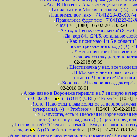
Ага. В Пнз есть. А как же ещё такси вызыв
Так же как и в Москве, с кодом =) (-)
<
m
Например вот так:- +7 8412 23-02-ХХ (-
Правильнее будет так: +7(841)223-02-Х
<
mail
> [1080] 06-02-2018 05:20
А что, в Пензе, семизначка? (Я же бр
Да, код 841 (2/4/5, остальные сво
Как я понимаю 4 и 5 в области?
после трёхзначного кода) (+)
<
У меня ноут сайт Россвязи не
человек ссылку дал, так на то
02-2018 05:39
Шестизначка у нас, все такси ш
В Москве у некоторых такси 
номера РТ звоните? Или они в
-Хорошо... -Что хорошего, доктор? -
02-2018 08:01
А как давно в Воронеже перешли на 7-значную нумер
с 01.02.2011
(+) (OFF)
(
URL
) <
Prizer
> [1053] 0
Ясно. Надо отдать вам должное за верное замечан
нумерация). (-)
<
Professor
> [1246] 03-02-2018 
У Danycoma, есть и Тверская и Воронежская ну
июня) их начнут выдавать (-) (Просто предпол
Поставьте себе "Следить за темой". Будут ссылки на почт
флудит
(-) (Совет)
<
decarch
> [1093] 31-01-2018 12:2
А вы видели цены в международном роуминге? Откуда такая