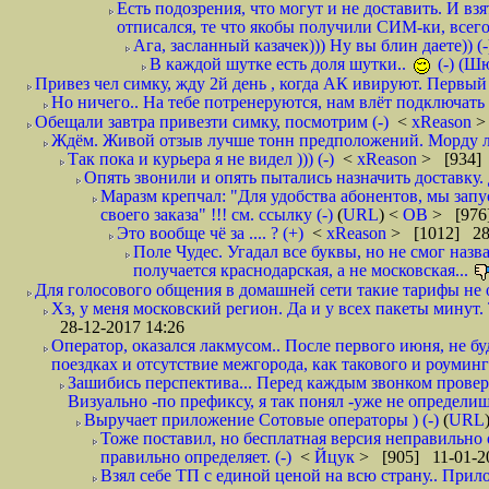
Есть подозрения, что могут и не доставить. И взят
отписался, те что якобы получили СИМ-ки, всего 
Ага, засланный казачек))) Ну вы блин даете)) (-
В каждой шутке есть доля шутки..
(-) (Ш
Привез чел симку, жду 2й день , когда АК ивируют. Первый р
Но ничего.. На тебе потренеруются, нам влёт подключать б
Обещали завтра привезти симку, посмотрим (-)
<
xReason
>
Ждём. Живой отзыв лучше тонн предположений. Морду ли
Так пока и курьера я не видел ))) (-)
<
xReason
> [934] 
Опять звонили и опять пытались назначить доставку. 
Маразм крепчал: "Для удобства абонентов, мы запу
своего заказа" !!! см. ссылку (-)
(
URL
) <
ОВ
> [976
Это вообще чё за .... ? (+)
<
xReason
> [1012] 28
Поле Чудес. Угадал все буквы, но не смог наз
получается краснодарская, а не московская...
Для голосового общения в домашней сети такие тарифы не о
Хз, у меня московский регион. Да и у всех пакеты минут. 
28-12-2017 14:26
Оператор, оказался лакмусом.. После первого июня, не бу
поездках и отсутствие межгорода, как такового и роуминга.
Зашибись перспектива... Перед каждым звонком проверят
Визуально -по префиксу, я так понял -уже не определи
Выручает приложение Сотовые операторы ) (-)
(
URL
Тоже поставил, но бесплатная версия неправильно
правильно определяет. (-)
<
Йцук
> [905] 11-01-2
Взял себе ТП с единой ценой на всю страну.. При