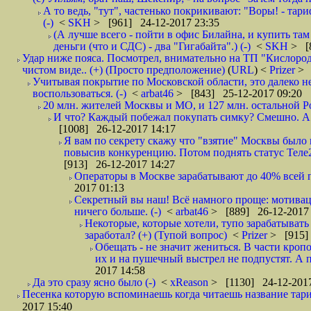
А то ведь, "тут", частенько покрикивают: "Воры! - тариф-
(-)
<
SKH
> [961] 24-12-2017 23:35
(А лучше всего - пойти в офис Билайна, и купить там 
деньги (что и СДС) - два "Гигабайта".) (-)
<
SKH
> [
Удар ниже пояса. Посмотрел, внимательно на ТП "Кислород"
чистом виде.. (+) (Просто предположение)
(
URL
) <
Prizer
> 
Учитывая покрытие по Московской области, это далеко н
воспользоваться. (-)
<
arbat46
> [843] 25-12-2017 09:20
20 млн. жителей Москвы и МО, и 127 млн. остальной Рос
И что? Каждый побежал покупать симку? Смешно. А вт
[1008] 26-12-2017 14:17
Я вам по секрету скажу что "взятие" Москвы было 
повысив конкуренцию. Потом поднять статус Теле2 
[913] 26-12-2017 14:27
Операторы в Москве зарабатывают до 40% всей пр
2017 01:13
Секретный вы наш! Всё намного проще: мотиваци
ничего больше. (-)
<
arbat46
> [889] 26-12-2017 
Некоторые, которые хотели, тупо зарабатывать 
заработал? (+) (Тупой вопрос)
<
Prizer
> [915]
Обещать - не значит жениться. В части кропо
их и на пушечный выстрел не подпустят. А п
2017 14:58
Да это сразу ясно было (-)
<
xReason
> [1130] 24-12-2017
Песенка которую вспоминаешь когда читаешь название тар
2017 15:40