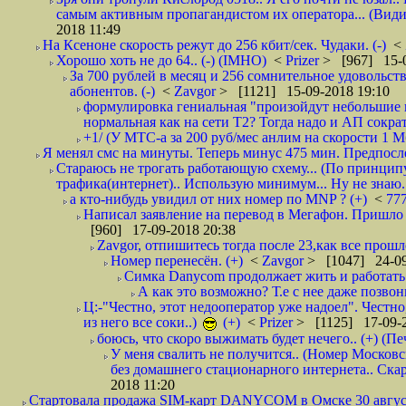
самым активным пропагандистом их оператора... (Видим
2018 11:49
На Ксеноне скорость режут до 256 кбит/сек. Чудаки. (-)
<
Хорошо хоть не до 64.. (-) (IMHO)
<
Prizer
> [967] 15-0
За 700 рублей в месяц и 256 сомнительное удовольст
абонентов. (-)
<
Zavgor
> [1121] 15-09-2018 19:10
формулировка гениальная "произойдут небольшие из
нормальная как на сети Т2? Тогда надо и АП сократ
+1/ (У МТС-а за 200 руб/мес анлим на скорости 1 Мб
Я менял смс на минуты. Теперь минус 475 мин. Предпослед
Стараюсь не трогать работающую схему... (По принципу
трафика(интернет).. Использую минимум... Ну не знаю..
а кто-нибудь увидил от них номер по MNP ? (+)
<
77
Написал заявление на перевод в Мегафон. Пришло 
[960] 17-09-2018 20:38
Zavgor, отпишитесь тогда после 23,как все прошло
Номер перенесён. (+)
<
Zavgor
> [1047] 24-09
Симка Danycom продолжает жить и работать 
А как это возможно? Т.е с нее даже позвон
Ц:-"Честно, этот недооператор уже надоел". Честно
из него все соки..)
(+)
<
Prizer
> [1125] 17-09-2
боюсь, что скоро выжимать будет нечего.. (+) (Пе
У меня свалить не получится.. (Номер Московс
без домашнего стационарного интернета.. Ск
2018 11:20
Стартовала продажа SIM-карт DANYCOM в Омске 30 августа 