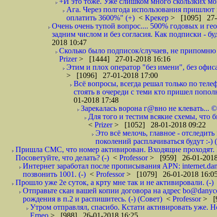
+И это тоже. Уже слишком много скользких мо
Ага. Через полгода использования пришлют п
оплатить 3600%" (+)
<
Крекер
> [1095] 27-
Очень очень тупой вопрос.... 500% годовых и ге
задним числом и без согласия. Как подписки - бу
2018 10:47
Сколько было подписок/случаев, не припомню 
Prizer
> [1444] 27-01-2018 16:16
Этим и плох оператор "без имени", без офиса
> [1096] 27-01-2018 17:00
Всё вопросы, всегда решал только по телеф
стоять в очереди с теми кто пришел попол
01-2018 17:48
Зарекалась ворона г@вно не клевать... ©
Для того и тестим всякие схемы, что б
<
Prizer
> [1052] 28-01-2018 09:22
Это всё мелочь, главное - отследит
поколений расплачиваться будут :-) (
Пришла СМС, что номер активирован. Входящие проходят. И
Посоветуйте, что делать? (-)
<
Professor
> [959] 26-01-2018
Интернет заработал после прописывания APN: internet.da
позвонить 1001. (-)
<
Professor
> [1079] 26-01-2018 16:0
Прошло уже 2е суток, а крту мне так и не активировали. (-)
Отправьте скан вашей копии договора на адрес bo@danyc
рождения в п.2 и распишитесь. (-) (Совет)
<
Professor
> [
Утром отправлял, спасибо. Кстати активировать уже. Но 
Erneo
> [988] 26-01-2018 16:25