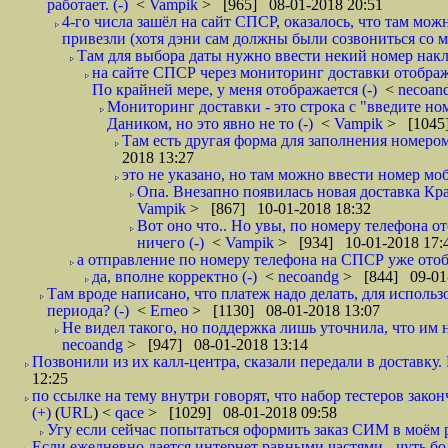
работает. (-)
<
Vampik
> [965] 08-01-2018 20:51
4-го числа зашёл на сайт СПСР, оказалось, что там мож
привезли (хотя дэни сам должны были созвониться со мн
Там для выбора даты нужно ввести некий номер накла
на сайте СПСР через мониторинг доставки отображ
По крайней мере, у меня отображается (-)
<
necoan
Мониторинг доставки - это строка с "введите но
Даником, но это явно не то (-)
<
Vampik
> [1045]
Там есть другая форма для заполнения номером 
2018 13:27
это не указано, но там можно ввести номер моб
Опа. Внезапно появилась новая доставка Кра
Vampik
> [867] 10-01-2018 18:32
Вот оно что.. Но увы, по номеру телефона о
ничего (-)
<
Vampik
> [934] 10-01-2018 17:
а отправление по номеру телефона на СПСР уже отоб
да, вполне корректно (-)
<
necoandg
> [844] 09-01
Там вроде написано, что платеж надо делать, для использ
периода? (-)
<
Erneo
> [1130] 08-01-2018 13:07
Не видел такого, но поддержка лишь уточнила, что им 
necoandg
> [947] 08-01-2018 13:14
Позвонили из их калл-центра, сказали передали в доставку. И
12:25
по ссылке на тему внутри говорят, что набор тестеров зак
(+)
(
URL
) <
qace
> [1029] 08-01-2018 09:58
Угу если сейчас попытаться оформить заказ СИМ в моём р
Если ежедневно дается интернет равными частями - чуть боле