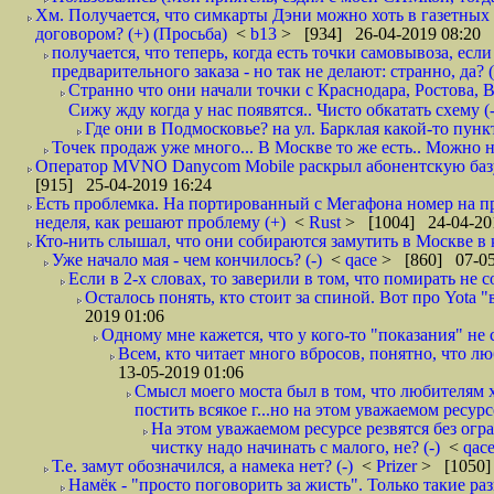
Хм. Получается, что симкарты Дэни можно хоть в газетных к
договором? (+) (Просьба)
<
b13
> [934] 26-04-2019 08:20
получается, что теперь, когда есть точки самовывоза, есл
предварительного заказа - но так не делают: странно, да? (
Странно что они начали точки с Краснодара, Ростова,
Сижу жду когда у нас появятся.. Чисто обкатать схему (-
Где они в Подмосковье? на ул. Барклая какой-то пункт
Точек продаж уже много... В Москве то же есть.. Можно на
Оператор MVNO Danycom Mobile раскрыл абонентскую базу.
[915] 25-04-2019 16:24
Есть проблемка. На портированный с Мегафона номер на при
неделя, как решают проблему (+)
<
Rust
> [1004] 24-04-20
Кто-нить слышал, что они собираются замутить в Москве в к
Уже начало мая - чем кончилось? (-)
<
qace
> [860] 07-05
Если в 2-х словах, то заверили в том, что помирать не с
Осталось понять, кто стоит за спиной. Вот про Yota "
2019 01:06
Одному мне кажется, что у кого-то "показания" не с
Всем, кто читает много вбросов, понятно, что люб
13-05-2019 01:06
Смысл моего моста был в том, что любителям х
постить всякое г...но на этом уважаемом ресурсе.
На этом уважаемом ресурсе резвятся без огр
чистку надо начинать с малого, не? (-)
<
qac
Т.е. замут обозначился, а намека нет? (-)
<
Prizer
> [1050]
Намёк - "просто поговорить за жисть". Только такие ра