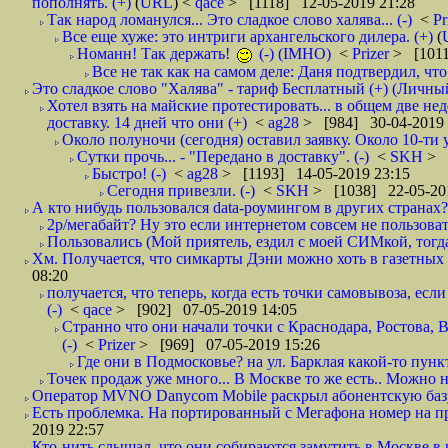
пополнять. (+)
(
URL
) <
qace
> [1118] 12-05-2019 21:28
Так народ ломанулся... Это сладкое слово халява... (-)
<
Pr
Все еще хуже: это интриги архангельского дилера. (+)
(
Номанн! Так держать!
(-) (IMHO)
<
Prizer
> [1011
Все не так как на самом деле: Даня подтвердил, чт
Это сладкое слово "Халява" - тариф Бесплатный (+) (Личны
Хотел взять на майские протестировать... в общем две нед
доставку. 14 дней что они (+)
<
ag28
> [984] 30-04-2019 
Около полуночи (сегодня) оставил заявку. Около 10-ти у
Сутки прочь... - "Передано в доставку". (-)
<
SKH
> 
Быстро! (-)
<
ag28
> [1193] 14-05-2019 23:15
Сегодня привезли. (-)
<
SKH
> [1038] 22-05-20
А кто нибудь пользовался data-роумингом в других странах?
2р/мегабайт? Ну это если интернетом совсем не пользовать
Пользовались (Мой приятель, ездил с моей СИМкой, тогд
Хм. Получается, что симкарты Дэни можно хоть в газетных к
08:20
получается, что теперь, когда есть точки самовывоза, есл
(-)
<
qace
> [902] 07-05-2019 14:05
Странно что они начали точки с Краснодара, Ростова,
(-)
<
Prizer
> [969] 07-05-2019 15:26
Где они в Подмосковье? на ул. Барклая какой-то пункт
Точек продаж уже много... В Москве то же есть.. Можно на
Оператор MVNO Danycom Mobile раскрыл абонентскую базу.
Есть проблемка. На портированный с Мегафона номер на при
2019 22:57
Кто-нить слышал, что они собираются замутить в Москве в к