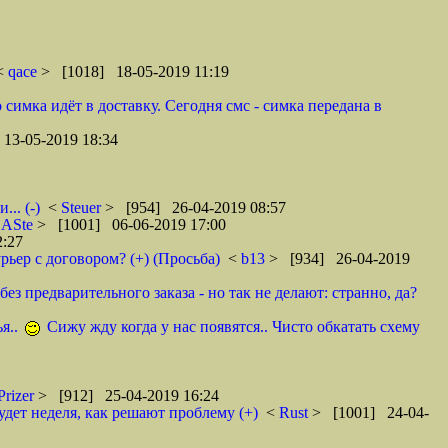
 <
qace
> [1018] 18-05-2019 11:19
 симка идёт в доставку. Сегодня смс - симка передана в
13-05-2019 18:34
.. (-)
<
Steuer
> [954] 26-04-2019 08:57
<
ASte
> [1001] 06-06-2019 17:00
2:27
рьер с договором? (+) (Просьба)
<
b13
> [934] 26-04-2019
ез предварительного заказа - но так не делают: странно, да?
я..
Сижу жду когда у нас появятся.. Чисто обкатать схему
Prizer
> [912] 25-04-2019 16:24
удет неделя, как решают проблему (+)
<
Rust
> [1001] 24-04-