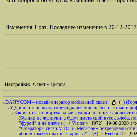
Есть вопросы по услугам компании Теле2 - спрашив
Изменения 1 раз. Последнее изменение в 20-12-2017 
Настройки:
Ответ
•
Цитата
DANYCOM – новый оператор мобильной связи!
(+) (Горя
У Дэника теперь платное подключение на бесплатные тарифы
Закроются эти виртуальные жулики, не иначе - долги-то не
Жулики не жулиуки, а будут иметь свой кусок хлеба, п
"фурой" и не иначе (-)
<
Visiter
> [972] 19-08-2020 14:
"Операторы связи МТС и «Мегафон» потребовали от вир
абонентам бесплатные тарифы." :- (+)
<
Reeboot
> [902