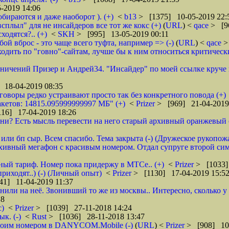
-2019 14:06
обираются и даже наоборот ). (+)
<
b13
> [1375] 10-05-2019 22:
всплыл" для не инсайдеров все тот же кокс (+)
(
URL
) <
qace
> [9
ходятся?.. (+)
<
SKH
> [995] 13-05-2019 00:11
ой вброс - это чаще всего туфта, например => (-)
(
URL
) <
qace
>
дить по "говно"-сайтам, лучше бы к ним относиться критически и
аничений Призер и Андрей34. "Инсайдер" по моей ссылке круче их
 18-04-2019 08:35
зговоры редко устраивают просто так без конкретного повода (+)
кетов: 14815.095999999997 МБ" (+)
<
Prizer
> [969] 21-04-2019
16] 17-04-2019 18:26
и? Есть мысль перевести на него старый архивный оранжевый от 
или бп сыр. Всем спасибо. Тема закрыта (-) (Дружеское рукопож
рхивный мегафон с красивым номером. Отдал супруге второй сим
бный тариф. Номер пока придержу в МТСе.. (+)
<
Prizer
> [1033]
риходят..) (-) (Личный опыт)
<
Prizer
> [1130] 17-04-2019 15:5
41] 11-04-2019 11:37
нили на неё. Звонивший то же из москвы.. Интересно, сколько 
18
с)
<
Prizer
> [1039] 27-11-2018 14:24
к. (-)
<
Rust
> [1036] 28-11-2018 13:47
 своим номером в DANYCOM.Mobile (-)
(
URL
) <
Prizer
> [908] 10-