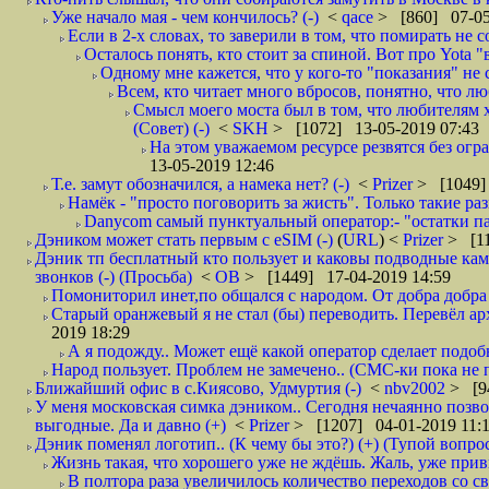
Уже начало мая - чем кончилось? (-)
<
qace
> [860] 07-05
Если в 2-х словах, то заверили в том, что помирать не с
Осталось понять, кто стоит за спиной. Вот про Yota "
Одному мне кажется, что у кого-то "показания" не с
Всем, кто читает много вбросов, понятно, что люб
Смысл моего моста был в том, что любителям хо
(Совет) (-)
<
SKH
> [1072] 13-05-2019 07:43
На этом уважаемом ресурсе резвятся без огр
13-05-2019 12:46
Т.е. замут обозначился, а намека нет? (-)
<
Prizer
> [1049]
Намёк - "просто поговорить за жисть". Только такие ра
Danycom самый пунктуальный оператор:- "остатки па
Дэником может стать первым с еSIM (-)
(
URL
) <
Prizer
> [11
Дэник тп бесплатный кто пользует и каковы подводные камн
звонков (-) (Просьба)
<
ОВ
> [1449] 17-04-2019 14:59
Помониторил инет,по общался с народом. От добра добра 
Старый оранжевый я не стал (бы) переводить. Перевёл а
2019 18:29
А я подожду.. Может ещё какой оператор сделает подо
Народ пользует. Проблем не замечено.. (СМС-ки пока не п
Ближайший офис в с.Киясово, Удмуртия (-)
<
nbv2002
> [9
У меня московская симка дэником.. Сегодня нечаянно позво
выгодные. Да и давно (+)
<
Prizer
> [1207] 04-01-2019 11:
Дэник поменял логотип.. (К чему бы это?) (+) (Тупой вопро
Жизнь такая, что хорошего уже не ждёшь. Жаль, уже привы
В полтора раза увеличилось количество переходов со