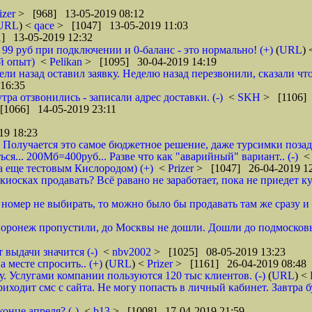
izer
> [968] 13-05-2019 08:12
URL
) <
qace
> [1047] 13-05-2019 11:03
] 13-05-2019 12:32
о 99 руб при подключении и 0-баланс - это нормально! (+)
(
URL
)
й опыт)
<
Pelikan
> [1095] 30-04-2019 14:19
ели назад оставил заявку. Неделю назад перезвонили, сказали что
16:35
тра отзвонились - записали адрес доставки. (-)
<
SKH
> [1106] 
[1066] 14-05-2019 23:11
19 18:23
 Получается это самое бюджетное решение, даже турсимки позади.
ся... 200Мб=400руб... Разве что как "аварийный" вариант.. (-)
а еще тестовым Кислородом) (+)
<
Prizer
> [1047] 26-04-2019 1
иосках продавать? Всё равано не заработает, пока не приедет ку
и номер не выбирать, то можно было бы продавать там же сразу и б
 Воронеж пропустили, до Москвы не дошли. Дошли до подмосковь
 выдачи значится (-)
<
nbv2002
> [1025] 08-05-2019 13:23
 месте спросить.. (+)
(
URL
) <
Prizer
> [1161] 26-04-2019 08:48
 Услугами компании пользуются 120 тыс клиентов. (-)
(
URL
) <
ходит смс с сайта. Не могу попасть в личный кабинет. Завтра б
онце апреля? (-)
<
b13
> [1008] 17-04-2019 21:59