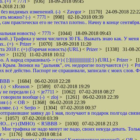
. (+)
<
777l
> [936] 18-09-2018 09:45
-2018 21:30
без видимых изменений. (-)
<
Zavgor
> [1170] 24-09-2018 22:2
ить можно? (-)
<
777l
> [998] 02-10-2018 09:39
, сам практически его не тестил плотно.. Начну в конце сентября
чальная новость)
<
777l
> [1044] 18-09-2018 09:43
кий..) Трафика у меня числится 30 ГБ.. Выжать знаю как. У меня
.. (+)
<
Prizer
> [1070] 18-09-2018 11:20
2018 г. (+) (Горячая новость)
(
URL
) <
Prizer
> [1338] 31-08-20
zer
> [1125] 11-02-2018 10:12
д спрашивал)- > (+) ( [:]||||||||||||||||||||[:] )
(
URL
) <
Prizer
> [1
 Крым. Звонки на "дальняк", оч. недорогие получаются (+)
<
Pr
 всё действо. Паспорт не спрашивали, записали с моих слов. Фото 
5BBB
> [1684] 06-02-2018 22:28
(-)
<
xReason
> [1589] 07-02-2018 19:29
 не передали (-)
<
je7711
> [1062] 07-02-2018 08:27
 говорили вообще (-)
<
zloj
> [1261] 06-02-2018 22:39
я (-)
<
ОВ
> [1368] 06-02-2018 22:39
яве. (-)
<
Serjio
> [1304] 07-02-2018 00:37
отправившие заявку до 1 мая, получают в подарок полгода связ
> [1057] 07-02-2018 03:39
НО... (+) (IMHO)
<
R5BBB
> [1030] 07-02-2018 21:23
 Мне трафика не надо минут не надо, своих некуда девать. Толь
er
> [1176] 08-02-2018 08:14
 большим боком (-) (Внимание! Kомпетентное мнение!)
<
ОВ
> 