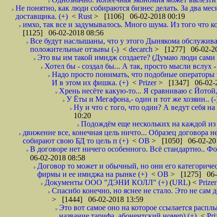
Не понятно, как люди собираются бизнес делать. За два мес
доставщика. (+)
<
Rust
> [1106] 06-02-2018 00:19
имхо, так все и задумывалось. Много шума. Из того что к
[1125] 06-02-2018 08:56
Все будут наслышаны, что у этого Дынякома обслуживан
положительные отзывы (-)
<
decarch
> [1277] 06-02-20
Это вы им такой имидж создаете? (Думаю люди сами оп
Хотел бы - создал бы... А так, просто мысли вслух 
Надо просто понимать, что подобные операторы 
И в этом их фишка. (+)
<
Prizer
> [1347] 06-02-2
Хрень несёте какую-то... Я сравниваю с Йотой
У Ёты и Мегафона,- один и тот же хозяин.. (-
Ну и что с того, что один? А ведут себя 
10:20
Подождём еще нескольких на каждой из 
движение все, конечная цель ничто... Образец договора 
собирают свою БД то цель п (+)
<
ОВ
> [1050] 06-02-20
В договоре нет ничего особенного. Всё стандартно.. Фо
06-02-2018 08:58
Договор то может и обычный, но они его категоричес
фирмы и ее имиджа на рынке (+)
<
ОВ
> [1275] 06-
Документы ООО "ДЭНИ КОЛЛ" (+)
(
URL
) <
Prize
Спасибо конечно, но яснее не стало. Это не сам
> [1444] 06-02-2018 13:59
Это вот самое оно на которое ссылается расплы
название тарифа, абонентский номер) (+)
<
Pri