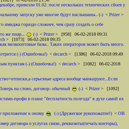
декабре, привезли 01.02. после нескольких технических сбоев у
циальному запуску уже многие будут наслышаны.. (-)
<
Prizer
>
о имиджа гораздо сложнее, чем сразу создать о себе
то же пиар...
(-)
<
Prizer
> [958] 06-02-2018 09:31
rch
> [1073] 06-02-2018 09:35
как мелкооптовые базы.. Таких операторов может быть много.
отрится (-) (Ошибочка!)
<
decarch
> [1386] 06-02-2018 09:49
ным пунктам (-) (Ошибочка!)
<
decarch
> [1082] 06-02-2018
мство=отписки,а серьезные адреса вообще манкируют...Если
. Поверь на слово, договор- обычный
(-)
<
Prizer
> [1092]
истами-профи в плане "бесплатность полгода" в духе самой их
тое приложение к оному
(-) (Дружеское рукопожатие!)
<
ОВ
омер договора о услугах связи, реквизиты(печать конторы),