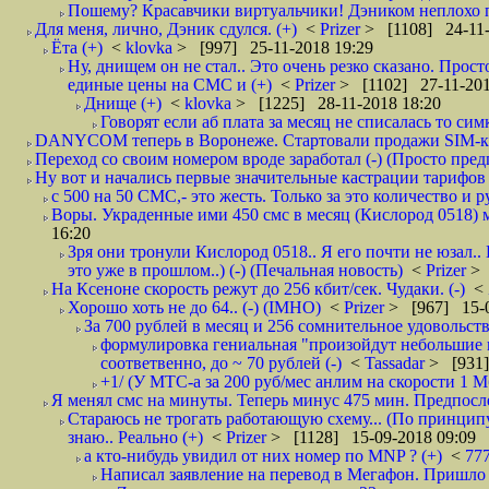
Пошему? Красавчики виртуальчики! Дэником неплохо по
Для меня, лично, Дэник сдулся. (+)
<
Prizer
> [1108] 24-11-
Ёта (+)
<
klovka
> [997] 25-11-2018 19:29
Ну, днищем он не стал.. Это очень резко сказано. Прост
единые цены на СМС и (+)
<
Prizer
> [1102] 27-11-201
Днище (+)
<
klovka
> [1225] 28-11-2018 18:20
Говорят если аб плата за месяц не списалась то симк
DANYCOM теперь в Воронеже. Стартовали продажи SIM-карт
Переход со своим номером вроде заработал (-) (Просто пре
Ну вот и начались первые значительные кастрации тарифов 
с 500 на 50 СМС,- это жесть. Только за это количество и ру
Воры. Украденные ими 450 смс в месяц (Кислород 0518) м
16:20
Зря они тронули Кислород 0518.. Я его почти не юзал..
это уже в прошлом..) (-) (Печальная новость)
<
Prizer
> 
На Ксеноне скорость режут до 256 кбит/сек. Чудаки. (-)
<
Хорошо хоть не до 64.. (-) (IMHO)
<
Prizer
> [967] 15-0
За 700 рублей в месяц и 256 сомнительное удовольств
формулировка гениальная "произойдут небольшие из
соответвенно, до ~ 70 рублей (-)
<
Tassadar
> [931]
+1/ (У МТС-а за 200 руб/мес анлим на скорости 1 Мб
Я менял смс на минуты. Теперь минус 475 мин. Предпослед
Стараюсь не трогать работающую схему... (По принципу
знаю.. Реально (+)
<
Prizer
> [1128] 15-09-2018 09:09
а кто-нибудь увидил от них номер по MNP ? (+)
<
77
Написал заявление на перевод в Мегафон. Пришло 