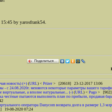
ай!
15:45 by yarosfrank54.
Поделиться…
чая новость) (+)
(
URL
) <
Prizer
> [20618] 23-12-2017 13:06
 - с 24.08.2020г. меняются некоторые параметры вашего тарифн
 виртуальные, а вполне натуральные... (-)
(
URL
) <
Pago
> [902]
ока честные пытаются выполнить план по прибыли, продавая барах
42
туального оператора Danycom возврата долга в размере 1,3 млрд
] 19-08-2020 07:24