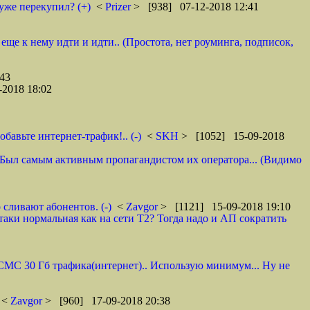
уже перекупил? (+)
<
Prizer
> [938] 07-12-2018 12:41
 еще к нему идти и идти.. (Простота, нет роуминга, подписок,
43
2018 18:02
авьте интернет-трафик!.. (-)
<
SKH
> [1052] 15-09-2018
 И. Был самым активным пропагандистом их оператора... (Видимо
 сливают абонентов. (-)
<
Zavgor
> [1121] 15-09-2018 19:10
таки нормальная как на сети Т2? Тогда надо и АП сократить
0 СМС 30 Гб трафика(интернет).. Использую минимум... Ну не
<
Zavgor
> [960] 17-09-2018 20:38