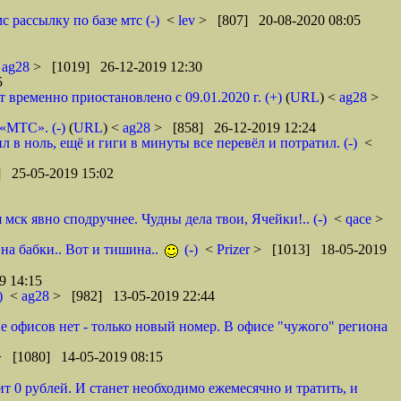
 рассылку по базе мтс (-)
<
lev
> [807] 20-08-2020 08:05
<
ag28
> [1019] 26-12-2019 12:30
5
ременно приостановлено с 09.01.2020 г. (+)
(
URL
) <
ag28
>
 «МТС». (-)
(
URL
) <
ag28
> [858] 26-12-2019 12:24
в ноль, ещё и гиги в минуты все перевёл и потратил. (-)
<
 25-05-2019 15:02
ск явно сподручнее. Чудны дела твои, Ячейки!.. (-)
<
qace
>
 на бабки.. Вот и тишина..
(-)
<
Prizer
> [1013] 18-05-2019
9 14:15
)
<
ag28
> [982] 13-05-2019 22:44
оне офисов нет - только новый номер. В офисе "чужого" региона
> [1080] 14-05-2019 08:15
т 0 рублей. И станет необходимо ежемесячно и тратить, и