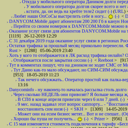
Откуда у мобильного оператора Даником долги перед
У мобильного оператора долгов скорее всего и нет 
кстати, да. он ведь на хребте теле2 сидит (-)
(
URL
)
Любят наши ОпСоСы выстрелить себе в ногу...
(-)
<
DANYCOM.Mobile дарит абонентам 200 200 Гб в канун Нового
Перейти со своим номером к DANYCOM.Mobile можно в 5
Оказание услуг связи для абонентов DANYCOM.Mobile на те
[1119] 26-12-2019 12:29
С 31 декабря 2019 года оказание услуг связи в регионах Росс
Остатки трафика за прошлый месяц прикольно перенесли. Фа
Rust
> [1288] 05-06-2019 23:40
Хоть у кого то отображается в ЛК расход трафика онлайн? О
Отображается после закрытия сессии (-)
<
Reeboot
> [917
Тут в комментах пишут, что на дэником не ходят СМС от Мо
Тут Даню как-то мало обсуждают, но СИМ-СИМ обсуждали е
[953] 18-05-2019 11:23
Так нечего обсужжать.. Оператор простой как палка-верё
13:16
Danycominfo - ну наконец-то началась рассылка столь дол
Через сколько НЕДЕЛЬ они привозят? Я больше месяца жду,
В СПб в конце апреля привезли через 6 или 7 дней. (-)
9 мес. назад задавал этот вопрос саппорту... - "Восст
восстановить сим низя (-)
<
SKH
> [1309] 14-05-2019 
Может они на есим бизнес метят... Вот и не спешат.. (О
Хорошо бы пуша не получить...
(-)
<
Prizer
> [956] 13
С 15 мая изменяется стоимость подключения к тарифу «Бесп