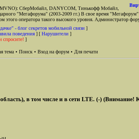
Вир
зи (MVNO): СберМобайл, DANYCOM, Тинькофф Мобайл,
арного "Мегафорума" (2003-2009 гг.) В свое время "Мегафорум"
этого оператора такого высокого уровня. Администратор фору
дачке" - блог секретов мобильной связи
]
авила поведения
] [
Нарушители
]
и спросите!
]
я тема
•
Поиск
•
Вход на форум
•
Для печати
ласть), в том числе и в сети LTE. (-) (Внимание! K