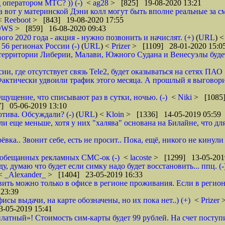
 оператором МТС? )) (-)
<
ag28
> [825] 19-08-2020 13:21
а вот у материнской Дэни колл могут быть вполне реальные за смс
 <
Reeboot
> [843] 19-08-2020 17:55
DWS
> [859] 16-08-2020 09:43
 2020 года - акция - нужно позвонить и начислят. (+)
(
URL
) 
6 регионах России (-)
(
URL
) <
Prizer
> [1109] 28-01-2020 15:0
рритории Либерии, Малави, Южного Судана и Венесуэлы будет в
ии, где отсутствует связь Tele2, будет оказываться на сетях ПАО
ктически удвоили трафик этого месяца. А прошлый я выговорил 
щущение, что списывают раз в сутки, ночью. (-)
<
Niki
> [1085]
] 05-06-2019 13:10
тива. Обсуждали? (-)
(
URL
) <
Kloin
> [1336] 14-05-2019 05:59
ще меньше, хотя у них "халява" основана на Билайне, что для м
вка.. Звонит себе, есть не просит.. Пока, ещё, никого не кинули
го обещанных рекламных СМС-ок (-)
<
lacoste
> [1299] 13-05-201
 думаю что будет если симку надо будет восстановить... ппц. (-
<
_Alexander_
> [1404] 23-05-2019 16:33
ановить можно только в офисе в регионе проживания. Если в реги
23:39
фисы выдачи, на карте обозначены, но их пока нет..) (+)
<
Prizer
-05-2019 15:41
латный»! Стоимость сим-карты будет 99 рублей. На счет поступи