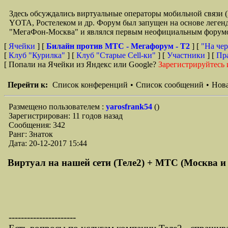
Здесь обсуждались виртуальные операторы мобильной свя
YOTA, Ростелеком и др. Форум был запущен на основе легенд
"МегаФон-Москва" и являлся первым неофициальным форумом 
[
Ячейки
] [
Билайн против МТС - Мегафорум - T2
]
[
"На чер
[
Клуб "Курилка"
] [
Клуб "Старые Сell-ки"
] [
Участники
] [
Пр
[ Попали на Ячейки из Яндекс или Google?
Зарегистрируйтесь 
Перейти к:
Список конференций
•
Список сообщений
•
Нова
Размещено пользователем :
yarosfrank54
()
Зарегистрирован: 11 годов назад
Сообщения: 342
Ранг: Знаток
Дата: 20-12-2017 15:44
Виртуал на нашей сети (Теле2) + МТС (Москва и об
----------------------