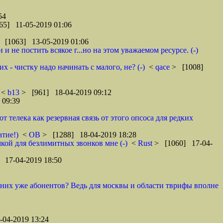
54
65] 11-05-2019 01:06
 [1063] 13-05-2019 01:06
 не постить всякое г...но на этом уважаемом ресурсе. (-)
 - чистку надо начинать с малого, не? (-)
<
qace
> [1008]
<
b13
> [961] 18-04-2019 09:12
 09:39
телека как резервная связь от этого опсоса для редких
атие!)
<
ОВ
> [1288] 18-04-2019 18:28
кой для безлимитных звонков мне (-)
<
Rust
> [1060] 17-04-
 17-04-2019 18:50
2
у них уже абонентов? Ведь для москвы и области тврифы вполне
04-2019 13:24