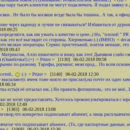
яца пару тысяч клиентов не могут подключить. Я подал заявку в 
осяки.. Не было бы косяков везде была бы тишина.. А так, к офи
ие через задницу и лучше не связываться? Избавиться от дурног
18 09:25
ределятся, как им узнать о качестве и цене..) Но, "плохой " PR 
- как это всё выглядит со стороны. Хieровенько (-) (IMHO)
<
deca
это мелкие операторы. Сервис простенький, понтов меньше, это 
018 09:43
, Матриксом, Алло инкогнито и вижу, как этот Дыняком слабо см
) (Ошибочка!) (+)
<
Prizer
> [1130] 06-02-2018 09:58
на рынке по-разному. Тарифы, роуминг, межгород... По всем основ
сетей..
(-)
<
Prizer
> [1140] 06-02-2018 12:30
не высылают(с ячеек тоже никто не прислал),на почте их одно ха
18 06:34
тка есть(я её отсылал им..) Но править фотошопом,- это не моё.
ки не хотят предоставлять. Хотелось проконсультироваться с юр
02-2018 12:49
r
> [1383] 06-02-2018 13:08
 договор,что конкретно подписывает абонент, а лишь расплывча
вчатое что подписывает абонент.. (То, где паспортные данные, н
zer
> [1068] 06-02-2018 15:36