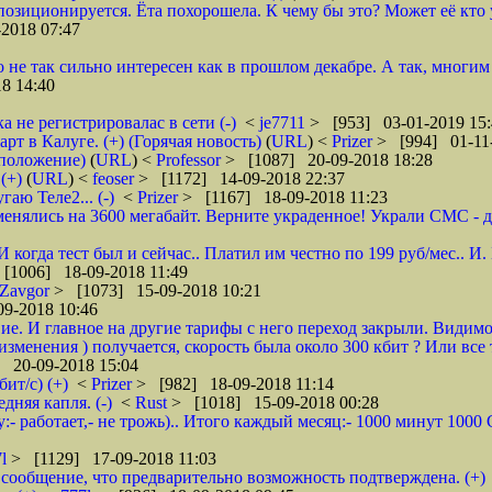
зиционируется. Ёта похорошела. К чему бы это? Может её кто 
2018 07:47
о не так сильно интересен как в прошлом декабре. А так, многим
8 14:40
а не регистрировалас в сети (-)
<
je7711
> [953] 03-01-2019 15:
 в Калуге. (+) (Горячая новость)
(
URL
) <
Prizer
> [994] 01-11-
дположение)
(
URL
) <
Professor
> [1087] 20-09-2018 18:28
(+)
(
URL
) <
feoser
> [1172] 14-09-2018 22:37
гаю Теле2... (-)
<
Prizer
> [1167] 18-09-2018 11:23
енялись на 3600 мегабайт. Верните украденное! Украли СМС - доб
 И когда тест был и сейчас.. Платил им честно по 199 руб/мес..
[1006] 18-09-2018 11:49
Zavgor
> [1073] 15-09-2018 10:21
9-2018 10:46
ие. И главное на другие тарифы с него переход закрыли. Видимо
менения ) получается, скорость была около 300 кбит ? Или все 
 20-09-2018 15:04
ит/с) (+)
<
Prizer
> [982] 18-09-2018 11:14
няя капля. (-)
<
Rust
> [1018] 15-09-2018 00:28
:- работает,- не трожь).. Итого каждый месяц:- 1000 минут 100
7l
> [1129] 17-09-2018 11:03
сообщение, что предварительно возможность подтверждена. (+)