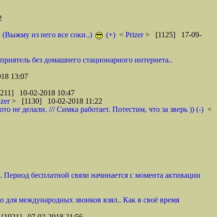
2
. (Выжму из него все соки..)
(+)
<
Prizer
> [1125] 17-09-
 приятель без домашнего стационарного интернета..
18 13:07
211] 10-02-2018 10:47
izer
> [1130] 10-02-2018 11:22
не делали. /// Симка работает. Потестим, что за зверь )) (-)
<
и. Период бесплатной связи начинается с момента активации
ко для международных звонков взял.. Как в своё время
[1021] 07-02-2018 21:56