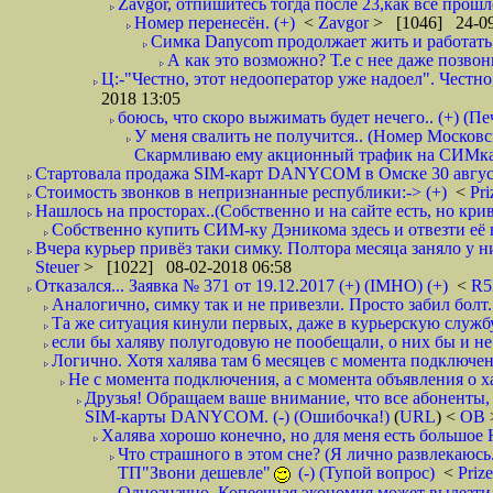
Zavgor, отпишитесь тогда после 23,как все прошло
Номер перенесён. (+)
<
Zavgor
> [1046] 24-09
Симка Danycom продолжает жить и работать 
А как это возможно? Т.е с нее даже позвон
Ц:-"Честно, этот недооператор уже надоел". Честно
2018 13:05
боюсь, что скоро выжимать будет нечего.. (+) (Пе
У меня свалить не получится.. (Номер Московс
Скармливаю ему акционный трафик на СИМках
Стартовала продажа SIM-карт DANYCOM в Омске 30 августа 
Стоимость звонков в непризнанные республики:-> (+)
<
Pri
Нашлось на просторах..(Собственно и на сайте есть, но криво. А наро
Собственно купить СИМ-ку Дэникома здесь и отвезти её в
Вчера курьер привёз таки симку. Полтора месяца заняло у них
Steuer
> [1022] 08-02-2018 06:58
Отказался... Заявка № 371 от 19.12.2017 (+) (IMHO) (+)
<
R
Аналогично, симку так и не привезли. Просто забил болт. 
Та же ситуация кинули первых, даже в курьерскую службу
если бы халяву полугодовую не пообещали, о них бы и не
Логично. Хотя халява там 6 месяцев с момента подключени
Не с момента подключения, а с момента объявления о хал
Друзья! Обращаем ваше внимание, что все абоненты, 
SIM-карты DANYCOM. (-) (Ошибочка!)
(
URL
) <
ОВ
Халява хорошо конечно, но для меня есть большое 
Что страшного в этом сне? (Я лично развлекаюсь.
ТП"Звони дешевле"
(-) (Тупой вопрос)
<
Priz
Однозначно. Копеечная экономия может вылезти