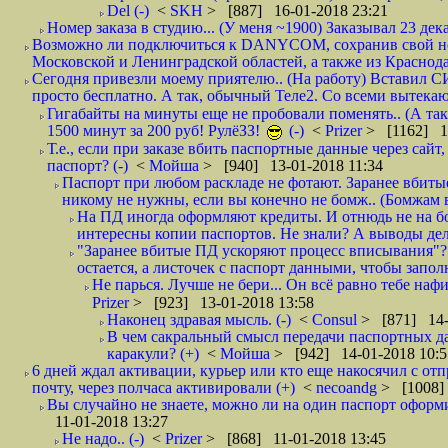
Del (-)
<
SKH
> [887] 16-01-2018 23:21
Номер заказа в студию... (У меня ~1900) Заказывал 23 дека
Возможно ли подключиться к DANYCOM, сохранив свой номе
Московской и Ленинградской областей, а также из Краснода
Сегодня привезли моему приятелю.. (На работу) Вставил СИ
просто бесплатно. А так, обычный Теле2. Со всеми вытек
Гигабайты на минуты еще не пробовали поменять.. (А та
1500 минут за 200 руб! РулёЗЗ!
(-)
<
Prizer
> [1162] 1
Т.е., если при заказе вбить паспортные данные через сай
паспорт? (-)
<
Мойша
> [940] 13-01-2018 11:34
Паспорт при любом раскладе не фотают. Заранее вбит
никому не нужны, если вы конечно не бомж.. (Бомжам в
На ПД иногда оформляют кредиты. И отнюдь не на б
интересны копии паспортов. Не знали? А выводы дела
"Заранее вбитые ПД ускоряют процесс вписывания"?
остается, а листочек с паспорт данными, чтобы заполн
Не парься. Лучше не бери... Он всё равно тебе нафи
Prizer
> [923] 13-01-2018 13:58
Наконец здравая мысль. (-)
<
Consul
> [871] 14-
В чем сакральный смысл передачи паспортных да
каракули? (+)
<
Мойша
> [942] 14-01-2018 10:5
6 дней ждал активации, курьер или кто еще накосячил с от
почту, через полчаса активировали (+)
<
necoandg
> [1008]
Вы случайно не знаете, можно ли на один паспорт оформи
11-01-2018 13:27
Не надо.. (-)
<
Prizer
> [868] 11-01-2018 13:45