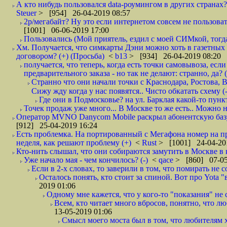
А кто нибудь пользовался data-роумингом в других странах?
Steuer
> [954] 26-04-2019 08:57
2р/мегабайт? Ну это если интернетом совсем не пользовать
[1001] 06-06-2019 17:00
Пользовались (Мой приятель, ездил с моей СИМкой, тогд
Хм. Получается, что симкарты Дэни можно хоть в газетных к
договором? (+) (Просьба)
<
b13
> [934] 26-04-2019 08:20
получается, что теперь, когда есть точки самовывоза, есл
предварительного заказа - но так не делают: странно, да? (
Странно что они начали точки с Краснодара, Ростова,
Сижу жду когда у нас появятся.. Чисто обкатать схему (-
Где они в Подмосковье? на ул. Барклая какой-то пункт
Точек продаж уже много... В Москве то же есть.. Можно на
Оператор MVNO Danycom Mobile раскрыл абонентскую базу.
[912] 25-04-2019 16:24
Есть проблемка. На портированный с Мегафона номер на при
неделя, как решают проблему (+)
<
Rust
> [1001] 24-04-20
Кто-нить слышал, что они собираются замутить в Москве в к
Уже начало мая - чем кончилось? (-)
<
qace
> [860] 07-05
Если в 2-х словах, то заверили в том, что помирать не с
Осталось понять, кто стоит за спиной. Вот про Yota "
2019 01:06
Одному мне кажется, что у кого-то "показания" не с
Всем, кто читает много вбросов, понятно, что люб
13-05-2019 01:06
Смысл моего моста был в том, что любителям х