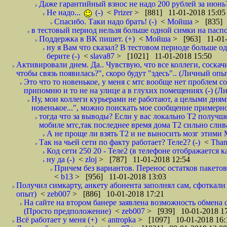
Даже гарантийный взнос не надо 200 рублей за июнь?
Не надо...
(-)
<
Prizer
> [881] 11-01-2018 15:05
Спасибо. Таки надо брать! (-)
<
Мойша
> [835] 
в тестовый период нельзя больше одной симки на паспор
Поддержка в ВК пишет. (+)
<
Мойша
> [963] 11-01-
ну я Вам что сказал? В тестовом периоде больше одн
берите (-)
<
slava87
> [1021] 11-01-2018 15:50
Активировали днем. Да.. Чувствую, что все коллеги, соска
чтобы связь появилась?", скоро будут "здесь".. (Личный опыт
Это что то новенькое, у меня с мтс вообще нет проблем с
припомню и то не на улице а в глухих помещениях (-) (
Ну, мои коллеги курьерами не работают, а целыми днями
новенькое...", можно поискать мое сообщение примерно 
тогда что за выводы? Если у вас локально Т2 получше
мобиле мтс,так последнее время дома Т2 сильно слива
А не проще ли взять Т2 и не выносить мозг этими
Так на чьей сети по факту работает? Теле2? (-)
<
Tha
Код сети 250 20 - Теле2 (в телефоне отображается
ну да (-)
<
zloj
> [787] 11-01-2018 12:54
Причем без вариантов. Перенос остатков пакетов
<
b13
> [956] 11-01-2018 13:03
Получил симкарту, анкету абонента заполнял сам, сфоткали 
опыт)
<
zeb007
> [886] 10-01-2018 17:21
На сайте на втором банере заявлена возможность обмена 
(Просто предположение)
<
zeb007
> [939] 10-01-2018 1
Всё работает у меня (+)
<
antropka
> [1097] 10-01-2018 16: