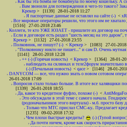
Как бы эта бомба не бомабнула по моему кошельку. А си
Вам звонили для потверждения и чего-то такого? Зака
Крекер
> [1139] 28-01-2018 11:27
Я паспортные данные не оставлял на сайте (-)
<
xR
Все мировые операторы решили, что этого им не хватало 
[1516] 27-01-2018 23:46
Коллеги, те кто УЖЕ ЮЗАЕТ - пришлите их договор на почту
Если в договоре есть раздел "шесть месяц на это даром", т
Крекер
> [1132] 27-01-2018 23:55
Полковник, не пишут? (-)
<
Крекер
> [1083] 27-01-2018
"Полковнику никто не пишет..." и сам D. Очень мутная
[1141] 28-01-2018 12:28
++ (-) (Горячая новость)
<
Крекер
> [1364] 28-01-20
наблюдать на склянках и теле2форум значительно в
(-) (Печальная новость)
<
qace
> [1146] 28-01-2018
DANYCOM — все, что нужно знать о новом сотовом опера
26-01-2018 17:09
Вопросов стало только больше. В итоге все халявщики по
[1339] 26-01-2018 18:55
Да, какое то кредитное фуфло, похоже (-)
<
AntiMegaF
Это обсуждали в этой теме с самого начала. Гендире
(родоначальников этого виртуала) - м.б. просто базу 
Только что МТС прислал СМС-ку.. Предлагает кре
[1235] 09-02-2018 17:32
Чем плохи быстрые кредиты?
(-) (Тупой вопрос
Да почти ничем, кроме как скорость прирастани