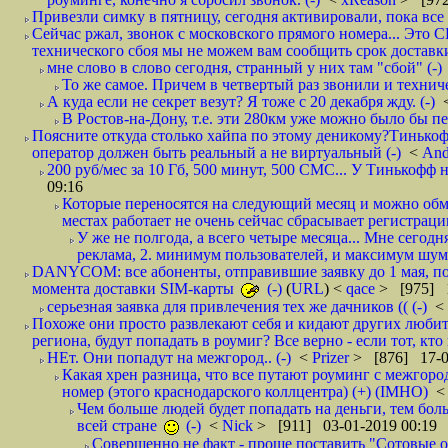
Привезли симку в пятницу, сегодня активировали, пока все 
Сейчас ржал, звонок с московского прямого номера... Это С
технического сбоя мы не можем вам сообщить срок доставки
мне слово в слово сегодня, странный у них там "сбой" (-)
То же самое. Причем в четвертый раз звонили и техниче
А куда если не секрет везут? Я тоже с 20 декабря жду. (-)
В Ростов-на-Дону, т.е. эти 280км уже можно было бы пеш
Поясните откуда столько хайпа по этому деникому?Тинькоф
оператор должен быть реальный а не виртуальный (-)
<
And
200 руб/мес за 10 Гб, 500 минут, 500 СМС... У Тинькофф не
09:16
Которые переносятся на следующий месяц и можно обмен
местах работает не очень сейчас сбрасывает регистрацию
У же не полгода, а всего четыре месяца... Мне сегод
реклама, 2. минимум пользователей, и максимум шума.
DANYCOM: все абоненты, отправившие заявку до 1 мая, пол
момента доставки SIM-карты
(-)
(
URL
) <
qace
> [975] 1
серьезная заявка для привлечения тех же дачников (( (-)
<
Похоже они просто развлекают себя и кидают других любител
региона, будут попадать в роумиг? Все верно - если тот, кто вам звони 
НЕт. Они попадут на межгород.. (-)
<
Prizer
> [876] 17-0
Какая хрен разница, что все путают роуминг с межгор
номер (этого краснодарского коллцентра) (+) (IMHO)
Чем больше людей будет попадать на деньги, тем бо
всей стране
(-)
<
Nick
> [911] 03-01-2019 00:19
Совершенно не факт - проще поставить "Сотовые опе