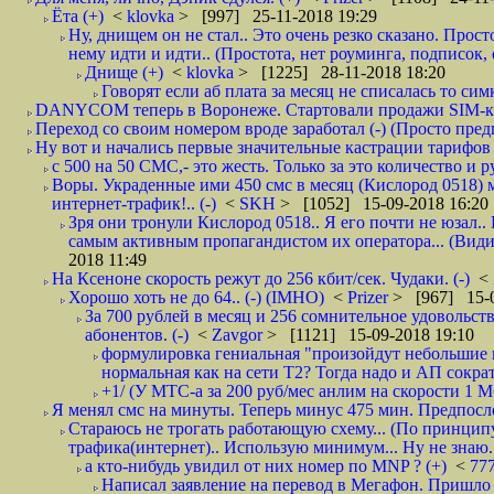
Ёта (+)
<
klovka
> [997] 25-11-2018 19:29
Ну, днищем он не стал.. Это очень резко сказано. Прос
нему идти и идти.. (Простота, нет роуминга, подписок
Днище (+)
<
klovka
> [1225] 28-11-2018 18:20
Говорят если аб плата за месяц не списалась то симк
DANYCOM теперь в Воронеже. Стартовали продажи SIM-карт
Переход со своим номером вроде заработал (-) (Просто пре
Ну вот и начались первые значительные кастрации тарифов 
с 500 на 50 СМС,- это жесть. Только за это количество и ру
Воры. Украденные ими 450 смс в месяц (Кислород 0518) 
интернет-трафик!.. (-)
<
SKH
> [1052] 15-09-2018 16:20
Зря они тронули Кислород 0518.. Я его почти не юзал.. 
самым активным пропагандистом их оператора... (Видим
2018 11:49
На Ксеноне скорость режут до 256 кбит/сек. Чудаки. (-)
<
Хорошо хоть не до 64.. (-) (IMHO)
<
Prizer
> [967] 15-0
За 700 рублей в месяц и 256 сомнительное удовольст
абонентов. (-)
<
Zavgor
> [1121] 15-09-2018 19:10
формулировка гениальная "произойдут небольшие из
нормальная как на сети Т2? Тогда надо и АП сократ
+1/ (У МТС-а за 200 руб/мес анлим на скорости 1 Мб
Я менял смс на минуты. Теперь минус 475 мин. Предпослед
Стараюсь не трогать работающую схему... (По принципу
трафика(интернет).. Использую минимум... Ну не знаю..
а кто-нибудь увидил от них номер по MNP ? (+)
<
77
Написал заявление на перевод в Мегафон. Пришло 