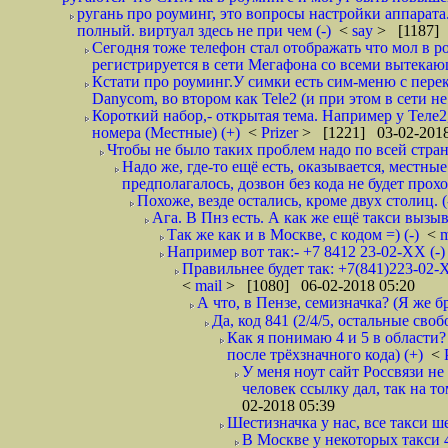
ругань про роуминг, это вопросы настройки аппарата
полный. виртуал здесь не при чем (-)
<
say
> [1187] 
Сегодня тоже телефон стал отображать что мол в р
регистрируется в сети Мегафона со всеми вытекаю
Кстати про роуминг.У симки есть сим-меню с пере
Danycom, во втором как Tele2 (и при этом в сети не 
Короткий набор,- открытая тема. Например у Теле2
номера (Местные) (+)
<
Prizer
> [1221] 03-02-2018
Чтобы не было таких проблем надо по всей стране
Надо же, где-то ещё есть, оказывается, местны
предполагалось, дозвон без кода не будет проход
Похоже, везде остались, кроме двух столиц. 
Ага. В Пнз есть. А как же ещё такси вызыв
Так же как и в Москве, с кодом =) (-)
<
m
Например вот так:- +7 8412 23-02-ХХ (-
Правильнее будет так: +7(841)223-02-Х
<
mail
> [1080] 06-02-2018 05:20
А что, в Пензе, семизначка? (Я же бр
Да, код 841 (2/4/5, остальные сво
Как я понимаю 4 и 5 в области?
после трёхзначного кода) (+)
<
У меня ноут сайт Россвязи не
человек ссылку дал, так на то
02-2018 05:39
Шестизначка у нас, все такси ш
В Москве у некоторых такси 