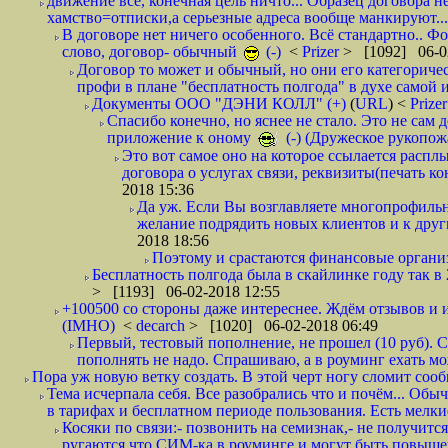
движение все, конечная цель ничто... Образец договора н
хамство=отписки,а серьезные адреса вообще манкируют...
В договоре нет ничего особенного. Всё стандартно.. Фот
слово, договор- обычный
(-)
<
Prizer
> [1092] 06-0
Договор то может и обычный, но они его категоричес
профи в плане "бесплатность полгода" в духе самой 
Документы ООО "ДЭНИ КОЛЛ" (+)
(
URL
) <
Prize
Спасибо конечно, но яснее не стало. Это не сам
приложение к оному
(-) (Дружеское рукопож
Это вот самое оно на которое ссылается распл
договора о услугах связи, реквизиты(печать ко
2018 15:36
Да уж. Если Вы возглавляете многопрофиль
желание подрядить новых клиентов и к други
2018 18:56
Поэтому и срастаются финансовые организа
Бесплатность полгода была в скайлинке году так в
> [1193] 06-02-2018 12:55
+100500 со стороны даже интереснее. Ждём отзывов и и
(IMHO)
<
decarch
> [1020] 06-02-2018 06:49
Первый, тестовый пополнение, не прошел (10 руб). Сд
пополнять не надо. Спрашиваю, а в роуминг ехать мо
Пора уж новую ветку создать. В этой черт ногу сломит сооб
Тема исчерпала себя. Все разобрались что и почём... О
в тарифах и бесплатном периоде пользования. Есть мелкие
Косяки по связи:- позвонить на семизнак,- не получится
ругаются что СИМ-ка в роуминге и могут быть повышен