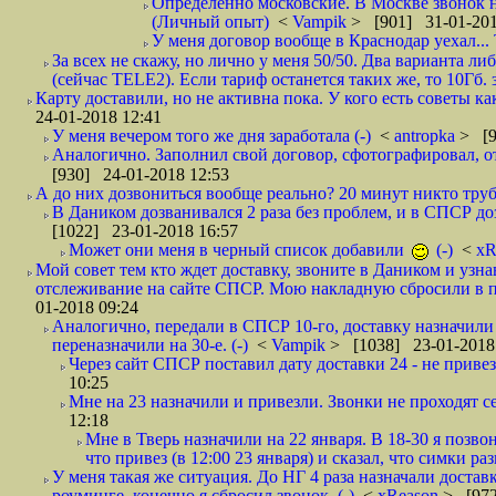
Определенно московские. В Москве звонок н
(Личный опыт)
<
Vampik
> [901] 31-01-201
У меня договор вообще в Краснодар уехал...
За всех не скажу, но лично у меня 50/50. Два варианта л
(сейчас TELE2). Если тариф останется таких же, то 10Гб. 
Карту доставили, но не активна пока. У кого есть советы к
24-01-2018 12:41
У меня вечером того же дня заработала (-)
<
antropka
> [9
Аналогично. Заполнил свой договор, сфотографировал, 
[930] 24-01-2018 12:53
А до них дозвониться вообще реально? 20 минут никто трубк
В Даником дозванивался 2 раза без проблем, и в СПСР дозв
[1022] 23-01-2018 16:57
Может они меня в черный список добавили
(-)
<
xR
Мой совет тем кто ждет доставку, звоните в Даником и узн
отслеживание на сайте СПСР. Мою накладную сбросили в п
01-2018 09:24
Аналогично, передали в СПСР 10-го, доставку назначили н
переназначили на 30-е. (-)
<
Vampik
> [1038] 23-01-2018
Через сайт СПСР поставил дату доставки 24 - не привезл
10:25
Мне на 23 назначили и привезли. Звонки не проходят 
12:18
Мне в Тверь назначили на 22 января. В 18-30 я позво
что привез (в 12:00 23 января) и сказал, что симки раз
У меня такая же ситуация. До НГ 4 раза назначали доставк
роуминге, конечно я сбросил звонок. (-)
<
xReason
> [972