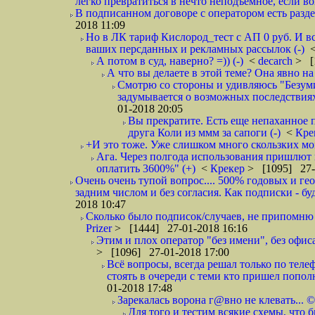
легко превратиться в нечто неподъёмное, если вов
В подписанном договоре с оператором есть разде
2018 11:09
Но в ЛК тариф Кислород_тест с АП 0 руб. И вс
ваших персданных и рекламных рассылок (-)
А потом в суд, наверно? =)) (-)
<
decarch
> [
А что вы делаете в этой теме? Она явно на д
Смотрю со стороны и удивляюсь "Безумию
задумывается о возможных последствия
01-2018 20:05
Вы прекратите. Есть еще непаханное 
друга Коли из ммм за сапоги (-)
<
Кре
+И это тоже. Уже слишком много скользких мо
Ага. Через полгода использования пришлют п
оплатить 3600%" (+)
<
Крекер
> [1095] 27-
Очень очень тупой вопрос.... 500% годовых и ге
задним числом и без согласия. Как подписки - бу
2018 10:47
Сколько было подписок/случаев, не припомню 
Prizer
> [1444] 27-01-2018 16:16
Этим и плох оператор "без имени", без офиса
> [1096] 27-01-2018 17:00
Всё вопросы, всегда решал только по телеф
стоять в очереди с теми кто пришел попол
01-2018 17:48
Зарекалась ворона г@вно не клевать... ©
Для того и тестим всякие схемы, что б