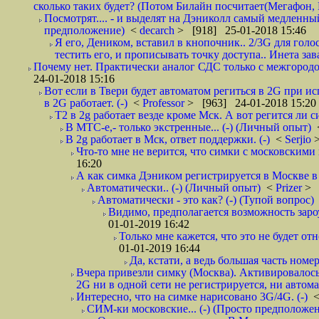
сколько таких будет? (Потом Билайн посчитает(Мегафон, 
Посмотрят.... - и выделят на Дэниколл самый медленный
предположение)
<
decarch
> [918] 25-01-2018 15:46
Я его, Деником, вставил в кнопочник.. 2/3G для голо
тестить его, и прописывать точку доступа.. Инета зава
Почему нет. Практически аналог СДС только с межгородом.
24-01-2018 15:16
Вот если в Твери будет автоматом региться в 2G при ис
в 2G работает. (-)
<
Professor
> [963] 24-01-2018 15:20
T2 в 2g работает везде кроме Мск. А вот регится ли с
В МТС-е,- только экстренные... (-) (Личный опыт)
В 2g работает в Мск, ответ поддержки. (-)
<
Serjio
Что-то мне не верится, что симки с московскими 
16:20
А как симка Дэником регистрируется в Москве в 
Автоматически.. (-) (Личный опыт)
<
Prizer
> 
Автоматически - это как? (-) (Тупой вопрос)
Видимо, предполагается возможность зароу
01-01-2019 16:42
Только мне кажется, что это не будет о
01-01-2019 16:44
Да, кстати, а ведь большая часть номер
Вчера привезли симку (Москва). Активировалось п
2G ни в одной сети не регистрируется, ни автом
Интересно, что на симке нарисовано 3G/4G. (-)
СИМ-ки московские... (-) (Просто предположе