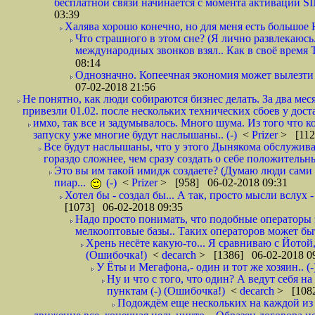
бесплатной связи начинается с момента активации 
03:39
Халява хорошо конечно, но для меня есть большое 
Что страшного в этом сне? (Я лично развлекаюсь.
международных звонков взял.. Как в своё время
08:14
Однозначно. Копеечная экономия может вылезти
07-02-2018 21:56
Не понятно, как люди собираются бизнес делать. За два мес
привезли 01.02. после нескольких технических сбоев у дост
имхо, так все и задумывалось. Много шума. Из того что к
запуску уже многие будут наслышаны.. (-)
<
Prizer
> [112
Все будут наслышаны, что у этого Дынякома обслужива
гораздо сложнее, чем сразу создать о себе положительн
Это вы им такой имидж создаете? (Думаю люди сами оп
пиар...
(-)
<
Prizer
> [958] 06-02-2018 09:31
Хотел бы - создал бы... А так, просто мысли вслух 
[1073] 06-02-2018 09:35
Надо просто понимать, что подобные операторы 
мелкооптовые базы.. Таких операторов может быт
Хрень несёте какую-то... Я сравниваю с Йотой
(Ошибочка!)
<
decarch
> [1386] 06-02-2018 0
У Ёты и Мегафона,- один и тот же хозяин.. (-
Ну и что с того, что один? А ведут себя 
пунктам (-) (Ошибочка!)
<
decarch
> [1082
Подождём еще нескольких на каждой из 