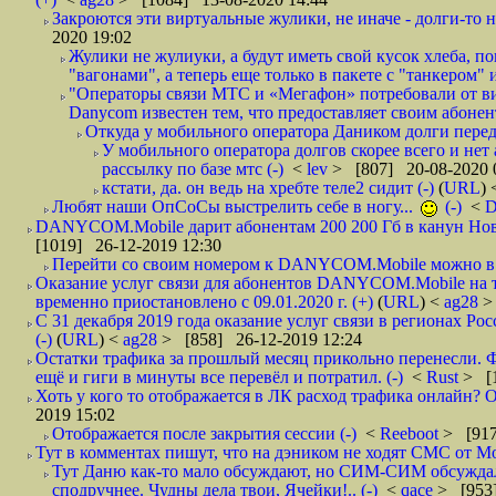
Закроются эти виртуальные жулики, не иначе - долги-то не
2020 19:02
Жулики не жулиуки, а будут иметь свой кусок хлеба, 
"вагонами", а теперь еще только в пакете с "танкером" и
"Операторы связи МТС и «Мегафон» потребовали от вир
Danycom известен тем, что предоставляет своим абонент
Откуда у мобильного оператора Даником долги перед
У мобильного оператора долгов скорее всего и нет
рассылку по базе мтс (-)
<
lev
> [807] 20-08-2020 
кстати, да. он ведь на хребте теле2 сидит (-)
(
URL
)
Любят наши ОпСоСы выстрелить себе в ногу...
(-)
<
DANYCOM.Mobile дарит абонентам 200 200 Гб в канун Нового
[1019] 26-12-2019 12:30
Перейти со своим номером к DANYCOM.Mobile можно в 5
Оказание услуг связи для абонентов DANYCOM.Mobile на 
временно приостановлено с 09.01.2020 г. (+)
(
URL
) <
ag28
>
С 31 декабря 2019 года оказание услуг связи в регионах Рос
(-)
(
URL
) <
ag28
> [858] 26-12-2019 12:24
Остатки трафика за прошлый месяц прикольно перенесли. Ф
ещё и гиги в минуты все перевёл и потратил. (-)
<
Rust
> [
Хоть у кого то отображается в ЛК расход трафика онлайн? О
2019 15:02
Отображается после закрытия сессии (-)
<
Reeboot
> [917
Тут в комментах пишут, что на дэником не ходят СМС от Мо
Тут Даню как-то мало обсуждают, но СИМ-СИМ обсуждали 
сподручнее. Чудны дела твои, Ячейки!.. (-)
<
qace
> [953]