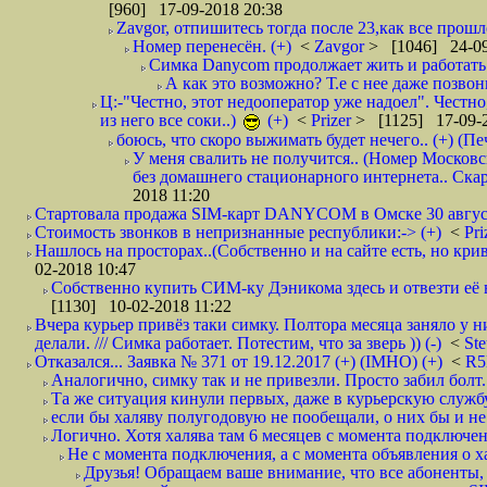
[960] 17-09-2018 20:38
Zavgor, отпишитесь тогда после 23,как все прошло
Номер перенесён. (+)
<
Zavgor
> [1046] 24-09
Симка Danycom продолжает жить и работать 
А как это возможно? Т.е с нее даже позвон
Ц:-"Честно, этот недооператор уже надоел". Честно
из него все соки..)
(+)
<
Prizer
> [1125] 17-09-2
боюсь, что скоро выжимать будет нечего.. (+) (Пе
У меня свалить не получится.. (Номер Московс
без домашнего стационарного интернета.. Ск
2018 11:20
Стартовала продажа SIM-карт DANYCOM в Омске 30 августа 
Стоимость звонков в непризнанные республики:-> (+)
<
Pri
Нашлось на просторах..(Собственно и на сайте есть, но криво. А наро
02-2018 10:47
Собственно купить СИМ-ку Дэникома здесь и отвезти её в
[1130] 10-02-2018 11:22
Вчера курьер привёз таки симку. Полтора месяца заняло у н
делали. /// Симка работает. Потестим, что за зверь )) (-)
<
St
Отказался... Заявка № 371 от 19.12.2017 (+) (IMHO) (+)
<
R
Аналогично, симку так и не привезли. Просто забил болт. 
Та же ситуация кинули первых, даже в курьерскую службу
если бы халяву полугодовую не пообещали, о них бы и не
Логично. Хотя халява там 6 месяцев с момента подключени
Не с момента подключения, а с момента объявления о хал
Друзья! Обращаем ваше внимание, что все абоненты, 