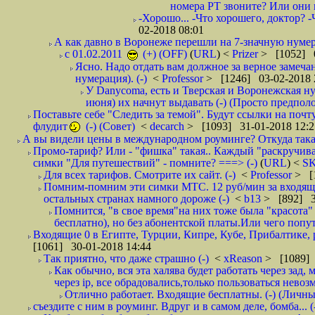
номера РТ звоните? Или они в
-Хорошо... -Что хорошего, доктор? -
02-2018 08:01
А как давно в Воронеже перешли на 7-значную нумер
с 01.02.2011
(+) (OFF)
(
URL
) <
Prizer
> [1052] 0
Ясно. Надо отдать вам должное за верное замечан
нумерация). (-)
<
Professor
> [1246] 03-02-2018 
У Danycoma, есть и Тверская и Воронежская ну
июня) их начнут выдавать (-) (Просто предпол
Поставьте себе "Следить за темой". Будут ссылки на почт
флудит
(-) (Совет)
<
decarch
> [1093] 31-01-2018 12:2
А вы видели цены в международном роуминге? Откуда такая
Промо-тариф? Или - "фишка" такая.. Каждый "раскручивае
симки "Для путешествий" - помните? ===> (-)
(
URL
) <
S
Для всех тарифов. Смотрите их сайт. (-)
<
Professor
> [
Помним-помним эти симки МТС. 12 руб/мин за входящие и
остальных странах намного дороже (-)
<
b13
> [892] 3
Помнится, "в свое время"на них тоже была "красота
бесплатно), но без абонентской платы.Или чего попут
Входящие 0 в Египте, Турции, Кипре, Кубе, Прибалтике, р
[1061] 30-01-2018 14:44
Так приятно, что даже страшно (-)
<
xReason
> [1089] 
Как обычно, вся эта халява будет работать через зад
через ip, все обрадовались,только пользоваться нево
Отлично работает. Входящие бесплатны. (-) (Личн
съездите с ним в роуминг. Вдруг и в самом деле, бомба... (