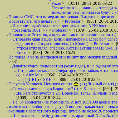
<
Prizer
> [1051] 28-01-2018 09:22
Это всё мелочь, главное - отследит
поколений расплачиваться будут :-) (
Пришла СМС, что номер активирован. Входящие проходят. И
Посоветуйте, что делать? (-)
<
Professor
> [958] 26-01-2018
Интернет заработал после прописывания APN: internet.da
позвонить 1001. (-)
<
Professor
> [1079] 26-01-2018 16:0
Прошло уже 2е суток, а крту мне так и не активировали. (-)
Отправьте скан вашей копии договора на адрес bo@danyc
рождения в п.2 и распишитесь. (-) (Совет)
<
Professor
> [
Утром отправлял, спасибо. Кстати активировать уже. Но 
Erneo
> [988] 26-01-2018 16:25
Не понял, а чё за беспредел они пишут про международный 
20:31
Давайте будем пользоваться (кому надо), и не будем об этом
Потрясающая мысль. Оператор просто забыл, что постави
(-)
<
Alex M.
> [956] 25-01-2018 22:27
. (-)
(
URL
) <
SKH
> [886] 25-01-2018 22:43
Danycom Voronezh. Немного опыта
(+) (Личный опыт) (+
Симка регается в 2g в Воронеже? (-)
<
Крекер
> [869] 25
Да. Регистрируется в 2G Воронеж. Теле2. (Билайн и Мег
[1009] 25-01-2018 18:44
Т.е. 64 абонента - не тормозило. А вот 100/1000 абонентов
значительно любопытнее другой вопрос - какая часть подк
окончания бесплатного периода, думаю не более 20 проценто
Шесть месяцев не буду оплачивать архивный Хайвэй.. (Он 