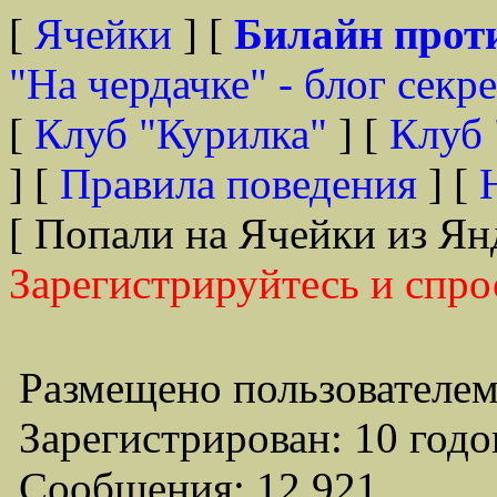
[
Ячейки
] [
Билайн прот
"На чердачке" - блог секр
[
Клуб "Курилка"
] [
Клуб 
] [
Правила поведения
] [
[ Попали на Ячейки из Ян
Зарегистрируйтесь и спро
Размещено пользователем
Зарегистрирован: 10 годо
Сообщения: 12,921