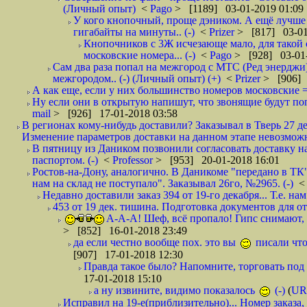
(Личный опыт)
<
Pago
> [1189] 03-01-2019 01:09
У кого кнопочный, проще дэником. А ещё лучше 
гигабайты на минуты.. (-)
<
Prizer
> [817] 03-01
Кнопочников с 3Ж исчезающе мало, для такой 
московские номера... (-)
<
Pago
> [928] 03-01-
Сам два раза попал на межгород с МТС (Ред энерджи) 
межгородом.. (-) (Личный опыт) (+)
<
Prizer
> [906] 
А как еще, если у них большинство номеров московские =
Ну если они в открытую напишут, что звонящие будут поп
mail
> [926] 17-01-2018 03:58
В регионах кому-нибудь доставили? Заказывал в Тверь 27 де
Изменение параметров доставки на данном этапе невозможн
В пятницу из Даником позвонили согласовать доставку н
паспортом. (-)
<
Professor
> [953] 20-01-2018 16:01
Ростов-на-Дону, аналогично. В Даникоме "передано в ТК"
нам на склад не поступало". Заказывал 26го, №2965. (-)
Недавно доставили заказ 394 от 19-го декабря... Т.е. нам
453 от 19 дек. тишина. Подготовка документов для от
А-А-А! Шеф, всё пропало! Гипс снимают, к
> [852] 16-01-2018 23:49
да если честно вообще пох. это вы
писали что
[907] 17-01-2018 12:30
Правда такое было? Напомните, торговать под
17-01-2018 15:10
а ну извините, видимо показалось
(-)
(
UR
Исправил на 19-е(приблизительно)... Номер заказа, 