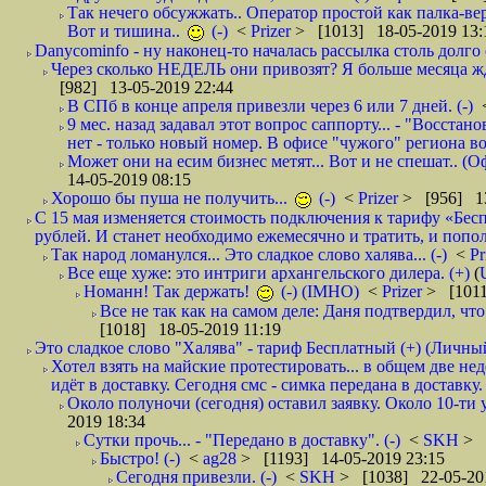
Так нечего обсужжать.. Оператор простой как палка-верё
Вот и тишина..
(-)
<
Prizer
> [1013] 18-05-2019 13:
Danycominfo - ну наконец-то началась рассылка столь дол
Через сколько НЕДЕЛЬ они привозят? Я больше месяца жду,
[982] 13-05-2019 22:44
В СПб в конце апреля привезли через 6 или 7 дней. (-)
9 мес. назад задавал этот вопрос саппорту... - "Восст
нет - только новый номер. В офисе "чужого" региона во
Может они на есим бизнес метят... Вот и не спешат.. (О
14-05-2019 08:15
Хорошо бы пуша не получить...
(-)
<
Prizer
> [956] 13
С 15 мая изменяется стоимость подключения к тарифу «Бесп
рублей. И станет необходимо ежемесячно и тратить, и попол
Так народ ломанулся... Это сладкое слово халява... (-)
<
Pr
Все еще хуже: это интриги архангельского дилера. (+)
(
Номанн! Так держать!
(-) (IMHO)
<
Prizer
> [1011
Все не так как на самом деле: Даня подтвердил, чт
[1018] 18-05-2019 11:19
Это сладкое слово "Халява" - тариф Бесплатный (+) (Личны
Хотел взять на майские протестировать... в общем две не
идёт в доставку. Сегодня смс - симка передана в доставку.
Около полуночи (сегодня) оставил заявку. Около 10-ти у
2019 18:34
Сутки прочь... - "Передано в доставку". (-)
<
SKH
> 
Быстро! (-)
<
ag28
> [1193] 14-05-2019 23:15
Сегодня привезли. (-)
<
SKH
> [1038] 22-05-20