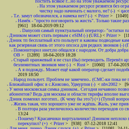
постить всякое г...но на этом уважаемом ресурсе.
На этом уважаемом ресурсе резвятся без огр
чистку надо начинать с малого, не? (-)
<
qac
Т.е. замут обозначился, а намека нет? (-)
<
Prizer
> [1049]
Намёк - "просто поговорить за жисть". Только такие ра
[961] 18-04-2019 09:12
Danycom самый пунктуальный оператор:- "остатки па
Дэником может стать первым с еSIM (-)
(
URL
) <
Prizer
> [11
Дэник тп бесплатный кто пользует и каковы подводные кам
как резервная связь от этого опсоса для редких звонков (-) (
Помониторил инет,по общался с народом. От добра добра 
ОВ
> [1289] 18-04-2019 18:28
Старый оранжевый я не стал (бы) переводить. Перевёл а
безлимитных звонков мне (-)
<
Rust
> [1060] 17-04-2019
А я подожду.. Может ещё какой оператор сделает подо
2019 18:50
Народ пользует. Проблем не замечено.. (СМС-ки пока не п
Ближайший офис в с.Киясово, Удмуртия (-)
<
nbv2002
> [9
У меня московская симка дэником.. Сегодня нечаянно позво
абонентов? Ведь для москвы и области тврифы вполне выго
Дэник поменял логотип.. (К чему бы это?) (+) (Тупой вопро
Жизнь такая, что хорошего уже не ждёшь. Жаль, уже привы
В полтора раза увеличилось количество переходов со
13:24
Пошему? Красавчики виртуальчики! Дэником неплохо п
перекупил? (+)
<
Prizer
> [938] 07-12-2018 12:41
Для меня, лично, Дэник сдулся. (+)
<
Prizer
> [1108] 24-11-