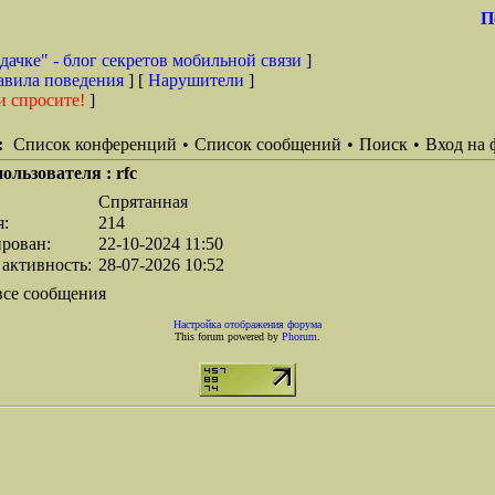
П
дачке" - блог секретов мобильной связи
]
авила поведения
] [
Нарушители
]
и спросите!
]
:
Список конференций
•
Список сообщений
•
Поиск
•
Вход на 
ользователя : rfc
Спрятанная
я:
214
ирован:
22-10-2024 11:50
 активность:
28-07-2026 10:52
все сообщения
Настройка отображения форума
This forum powered by
Phorum
.