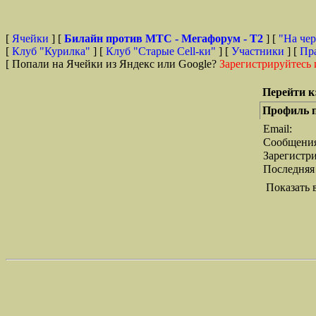
[
Ячейки
] [
Билайн против МТС - Мегафорум - T2
]
[
"На чер
[
Клуб "Курилка"
] [
Клуб "Старые Сell-ки"
] [
Участники
] [
Пр
[ Попали на Ячейки из Яндекс или Google?
Зарегистрируйтесь 
Перейти к
Профиль п
Email:
Сообщени
Зарегистр
Последняя
Показать 