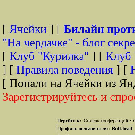
[
Ячейки
] [
Билайн прот
"На чердачке" - блог секр
[
Клуб "Курилка"
] [
Клуб 
] [
Правила поведения
] [
[ Попали на Ячейки из Ян
Зарегистрируйтесь и спро
Перейти к:
Список конференций
•
Профиль пользователя : Butt-hea