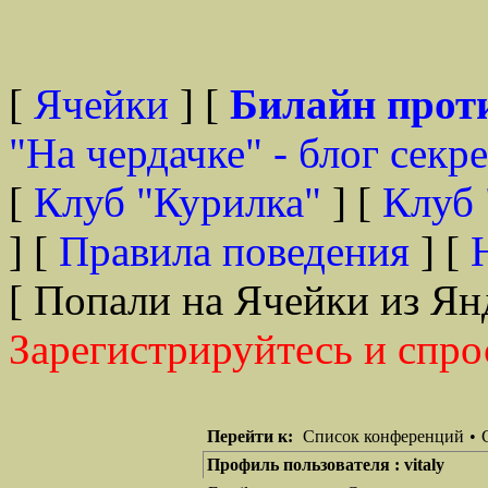
[
Ячейки
] [
Билайн прот
"На чердачке" - блог секр
[
Клуб "Курилка"
] [
Клуб 
] [
Правила поведения
] [
[ Попали на Ячейки из Ян
Зарегистрируйтесь и спро
Перейти к:
Список конференций
•
Профиль пользователя : vitaly